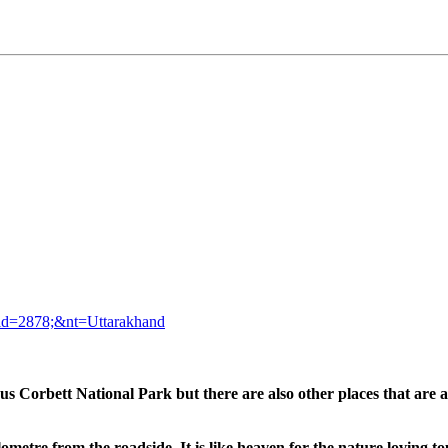
?id=2878;&nt=Uttarakhand
rbett National Park but there are also other places that are an a
ometre from the roadside. It is like heaven for the nature loving tou