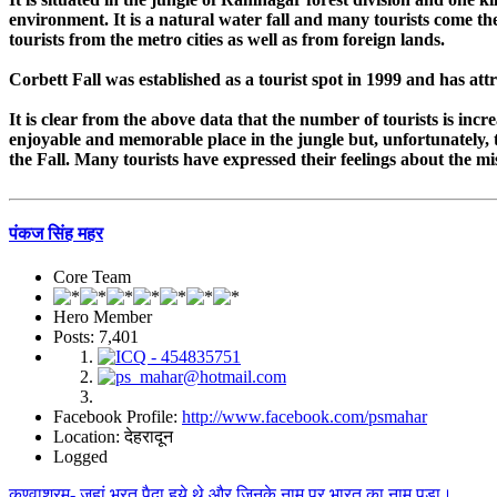
environment. It is a natural water fall and many tourists come th
tourists from the metro cities as well as from foreign lands.
Corbett Fall was established as a tourist spot in 1999 and has attr
It is clear from the above data that the number of tourists is inc
enjoyable and memorable place in the jungle but, unfortunately, th
the Fall. Many tourists have expressed their feelings about the m
पंकज सिंह महर
Core Team
Hero Member
Posts: 7,401
Facebook Profile:
http://www.facebook.com/psmahar
Location: देहरादून
Logged
कण्वाश्रम- जहां भरत पैदा हुये थे और जिनके नाम पर भारत का नाम पड़ा।