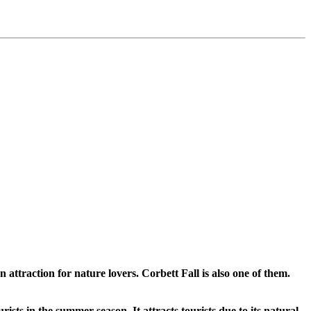
ttraction for nature lovers. Corbett Fall is also one of them.
rists in the summer season. It attracts tourists due to its natural