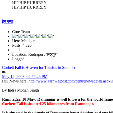
HIP HIP HURRREY
HIP HIP HURRREY
हेम पन्त
Core Team
Hero Member
Posts: 4,326
Location: Rudrapur / रुद्रपुर
Logged
Corbett Fall is Heaven for Tourists in Summer
#61
May 12, 2008, 02:56:46 PM
Full News here:
http://www.garhwalpost.com/centrenewsdetail.aspx
By Indra Mohan Singh
Ramnagar, 10 May: Ramnagar is well known for the world famous Co
Corbett Fall is situated 25 kilometres from Ramnagar.
It is situated in the jungle of Ramnagar forest division and one kil