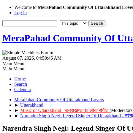
Welcome to
MeraPahad Community Of Uttarakhand Love
Log in
MeraPahad Community Of Utta
August 07, 2026, 04:50:46 AM
Main Menu
Main Menu
Home
Search
Calendar
MeraPahad Community Of Uttarakhand Lovers
►
Uttarakhand
►
Music of Uttarakhand - उत्तराखण्ड का लोक संगीत
(Moderators
►
Narendra Singh Negi: Legend Singer Of Uttarakhand - नरेन्द्र
Narendra Singh Negi: Legend Singer Of Uttar