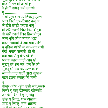
कर्ज मी पर वी धरती कू
वे होली शयेद कर्ज उगाणी
यु .................................
सभी सुख छन पर तिसलू प्राण
आज किले टप-टियाट कनु च
जे खेरी छोड़ी परदेश भागु
वी खेरी खानों जिउ फ़िर बोनुच
वी खेरी खानों जिउ फ़िर बोनुच
जन्म भूमि की व नांग व भूख
कथ्गा सवादी छे अब याद आणि
यु बुढ़िया आंखी मा दन- मन पाणी
यख गमलों सजयो छो मी
कब तक रोलु हेरू हवे की
अपना ज्लरा काटी आयु छो
सुख्णु छो अब जर -जर के की
सुख्णु छो अब जर -जर के की
जवानी काट याली झुटा सुख मा
बढ़प इतगा रुवालू नि जाणी
यु .......................................
पौखुर (पंख ) हुंदा उडी जांदू मुल्क
बिसर यू बाटू खोज्यांद-खोज्यांद
डनडेली बेठी देखू नु रांदु
डांड यू स्विलू घाम अछान्द
डांड यू स्विलू घाम अछान्द
उखी वी डनडेली मा छुट्दा प्राण