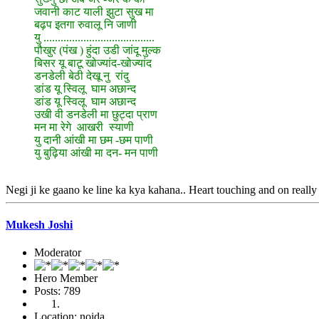
जवानी काट याली झुटा सुख मा
बढ़प इतगा रुवालू नि जाणी
यु .......................................
पौखुर (पंख ) हुंदा उडी जांदू मुल्क
बिसर यू बाटू खोज्यांद-खोज्यांद
डनडेली बेठी देखू नु रांदु
डांड यू स्विलू घाम अछान्द
डांड यू स्विलू घाम अछान्द
उखी वी डनडेली मा छुट्दा प्राण
मन मा रेगे आखरी स्याणी
यु दानी आंखी मा छम -छम पाणी
यु बुढ़िया आंखी मा दन- मन पाणी
Negi ji ke gaano ke line ka kya kahana.. Heart touching and on really 
Mukesh Joshi
Moderator
Hero Member
Posts: 789
Location: noida