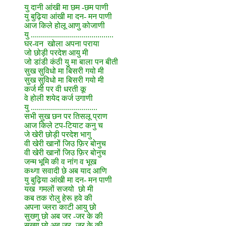
यु दानी आंखी मा छम -छम पाणी
यु बुढ़िया आंखी मा दन- मन पाणी
आज किले होलू आणु कोजाणी
यु .........................................
घर-वन खोला अपना पराया
जो छोड़ी परदेश आयु मी
जो डांडी कंठी यु मा बाला पन बीती
सुख सुविधो मा बिसरी गयो मी
सुख सुविधो मा बिसरी गयो मी
कर्ज मी पर वी धरती कू
वे होली शयेद कर्ज उगाणी
यु .................................
सभी सुख छन पर तिसलू प्राण
आज किले टप-टियाट कनु च
जे खेरी छोड़ी परदेश भागु
वी खेरी खानों जिउ फ़िर बोनुच
वी खेरी खानों जिउ फ़िर बोनुच
जन्म भूमि की व नांग व भूख
कथ्गा सवादी छे अब याद आणि
यु बुढ़िया आंखी मा दन- मन पाणी
यख गमलों सजयो छो मी
कब तक रोलु हेरू हवे की
अपना ज्लरा काटी आयु छो
सुख्णु छो अब जर -जर के की
सुख्णु छो अब जर -जर के की