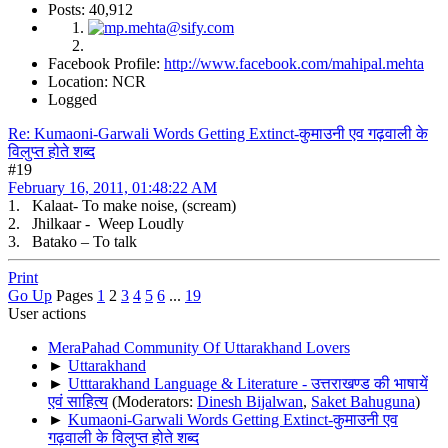
Posts: 40,912
Facebook Profile:
http://www.facebook.com/mahipal.mehta
Location: NCR
Logged
Re: Kumaoni-Garwali Words Getting Extinct-कुमाउनी एव गढ़वाली के
विलुप्त होते शब्द
#19
February 16, 2011, 01:48:22 AM
1. Kalaat- To make noise, (scream)
2. Jhilkaar - Weep Loudly
3. Batako – To talk
Print
Go Up
Pages
1
2
3
4
5
6
...
19
User actions
MeraPahad Community Of Uttarakhand Lovers
►
Uttarakhand
►
Utttarakhand Language & Literature - उत्तराखण्ड की भाषायें
एवं साहित्य
(Moderators:
Dinesh Bijalwan
,
Saket Bahuguna
)
►
Kumaoni-Garwali Words Getting Extinct-कुमाउनी एव
गढ़वाली के विलुप्त होते शब्द