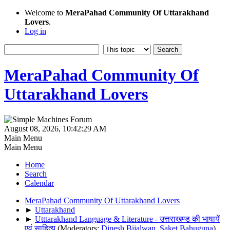
Welcome to
MeraPahad Community Of Uttarakhand
Lovers
.
Log in
MeraPahad Community Of
Uttarakhand Lovers
August 08, 2026, 10:42:29 AM
Main Menu
Main Menu
Home
Search
Calendar
MeraPahad Community Of Uttarakhand Lovers
►
Uttarakhand
►
Utttarakhand Language & Literature - उत्तराखण्ड की भाषायें
एवं साहित्य
(Moderators:
Dinesh Bijalwan
,
Saket Bahuguna
)