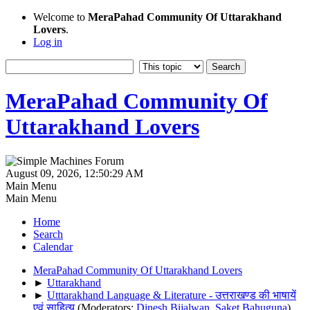
Welcome to
MeraPahad Community Of Uttarakhand
Lovers
.
Log in
MeraPahad Community Of
Uttarakhand Lovers
August 09, 2026, 12:50:29 AM
Main Menu
Main Menu
Home
Search
Calendar
MeraPahad Community Of Uttarakhand Lovers
►
Uttarakhand
►
Utttarakhand Language & Literature - उत्तराखण्ड की भाषायें
एवं साहित्य
(Moderators:
Dinesh Bijalwan
,
Saket Bahuguna
)