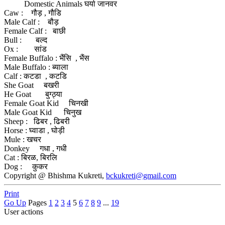
Domestic Animals घर्या जानवर
Caw : गौड़ , गौडि
Male Calf : बौड़
Female Calf : बाछी
Bull : बल्द
Ox : सांड
Female Buffalo : भैंसि , भैंस
Male Buffalo : ब्याला
Calf : कटडा , कटडि
She Goat बखरी
He Goat बुग्ठ्या
Female Goat Kid चिनखी
Male Goat Kid चिनुख
Sheep : ढिबर , ढिबरी
Horse : घ्वाडा , घोड़ी
Mule : खचर
Donkey गधा , गधी
Cat : बिरळ, बिरलि
Dog : कुकर
Copyright @ Bhishma Kukreti,
bckukreti@gmail.com
Print
Go Up
Pages
1
2
3
4
5
6
7
8
9
...
19
User actions