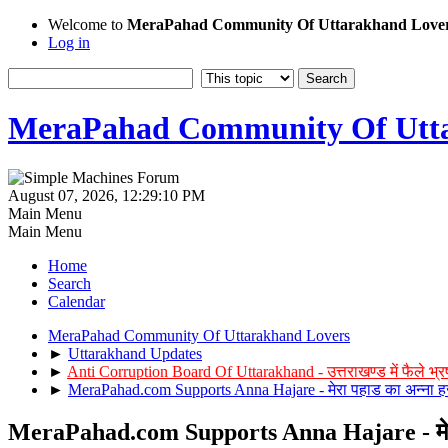
Welcome to
MeraPahad Community Of Uttarakhand Love
Log in
MeraPahad Community Of Utta
August 07, 2026, 12:29:10 PM
Main Menu
Main Menu
Home
Search
Calendar
MeraPahad Community Of Uttarakhand Lovers
►
Uttarakhand Updates
►
Anti Corruption Board Of Uttarakhand - उत्तराखण्ड में फैले भ
►
MeraPahad.com Supports Anna Hajare - मेरा पहाड का अन्ना हज
MeraPahad.com Supports Anna Hajare - मेरा 