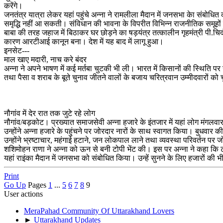
करेंगे।
जनतंत्र यात्रा लेकर यहां पहुंचे अन्ना ने रामलीला मैदान में जनसभा केा सं
समृद्धि नहीं आ सकती। संविधान की भावना के विपरीत विभिन्न राजनीतिक समूहों ने
बाबा की तरह जहाज में बिठाकर घर छोड़ने का षड़यंत्र तत्कालीन गृहमंत्री पी.च
कारण आरटीआई कानून बना। देश में यह बाद में लागू हुआ।
इनसेट---
माल खाए मदारी, नाच करे बंदर
अन्ना ने अपने भाषण में कई मर्तबा चुटकी भी ली। भारत में किसानों की स्थिति 
तथा पैसा व शराब के बूते चुनाव जीतने वालों के बजाय चरित्रवान उम्मीदवारों को
नौगांव में देर रात तक जुटे रहे लोग
नौगांव/बड़कोट। प्रख्यात समाजसेवी अन्ना हजारे के इंतजार में यहां लोग मंगलव
उन्होंने अन्ना हजारे के पहुंचने पर जोरदार नारों के साथ स्वागत किया। बुधवार 
उन्होंने भ्रष्टाचार, महंगाई हटाने, जन लोकपाल लाने तथा व्यवस्था परिवर्तन पर 
शशिमोहन राणा ने अन्ना को ऊन से बनी टोपी भेंट की। इस पर अन्ना ने कहा कि टोप
यहां राइंका मैदान में जनसभा को संबोधित किया। उन्हें सुनने के लिए हजारों की भ
Print
Go Up
Pages
1
...
5
6
7
8
9
User actions
MeraPahad Community Of Uttarakhand Lovers
►
Uttarakhand Updates