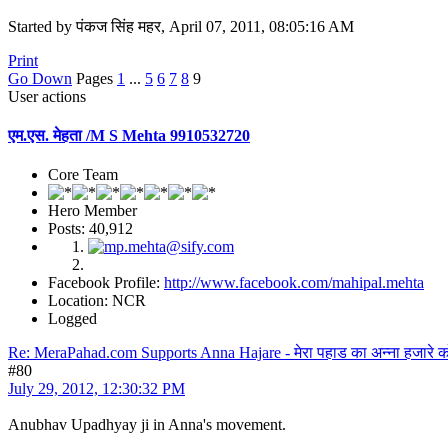
Started by पंकज सिंह महर, April 07, 2011, 08:05:16 AM
Print
Go Down
Pages
1
...
5
6
7
8
9
User actions
एम.एस. मेहता /M S Mehta 9910532720
Core Team
Hero Member
Posts: 40,912
Facebook Profile:
http://www.facebook.com/mahipal.mehta
Location: NCR
Logged
Re: MeraPahad.com Supports Anna Hajare - मेरा पहाड का अन्ना हजारे क
#80
July 29, 2012, 12:30:32 PM
Anubhav Upadhyay ji in Anna's movement.