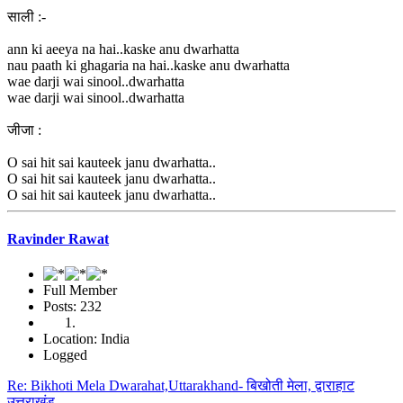
साली :-
ann ki aeeya na hai..kaske anu dwarhatta
nau paath ki ghagaria na hai..kaske anu dwarhatta
wae darji wai sinool..dwarhatta
wae darji wai sinool..dwarhatta
जीजा :
O sai hit sai kauteek janu dwarhatta..
O sai hit sai kauteek janu dwarhatta..
O sai hit sai kauteek janu dwarhatta..
Ravinder Rawat
Full Member
Posts: 232
Location: India
Logged
Re: Bikhoti Mela Dwarahat,Uttarakhand- बिखोती मेला, द्वाराहाट
उत्तराखंड