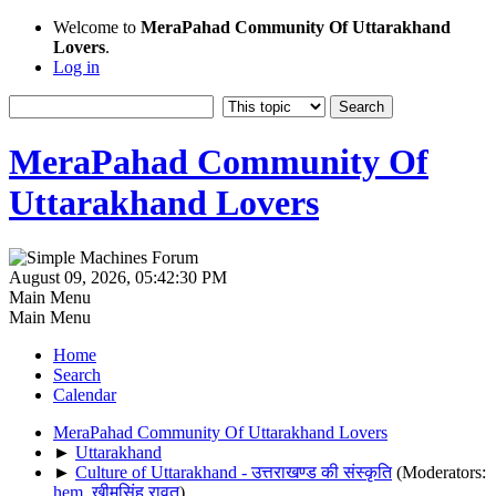
Welcome to
MeraPahad Community Of Uttarakhand
Lovers
.
Log in
MeraPahad Community Of
Uttarakhand Lovers
August 09, 2026, 05:42:30 PM
Main Menu
Main Menu
Home
Search
Calendar
MeraPahad Community Of Uttarakhand Lovers
►
Uttarakhand
►
Culture of Uttarakhand - उत्तराखण्ड की संस्कृति
(Moderators:
hem
,
खीमसिंह रावत
)