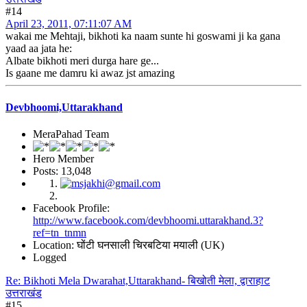
#14
April 23, 2011, 07:11:07 AM
wakai me Mehtaji, bikhoti ka naam sunte hi goswami ji ka gana
yaad aa jata he:
Albate bikhoti meri durga hare ge...
Is gaane me damru ki awaz jst amazing
Devbhoomi,Uttarakhand
MeraPahad Team
Hero Member
Posts: 13,048
Facebook Profile:
http://www.facebook.com/devbhoomi.uttarakhand.3?
ref=tn_tnmn
Location: घोंटी घनसाली चिरबटिया मयाली (UK)
Logged
Re: Bikhoti Mela Dwarahat,Uttarakhand- बिखोती मेला, द्वाराहाट
उत्तराखंड
#15