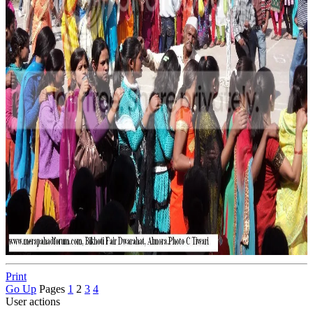
Print
Go Up
Pages
1
2
3
4
User actions