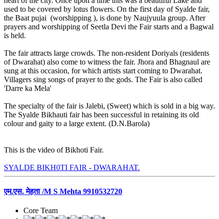
heart of the city. Once upon a time this was a beautiful Lake and
used to be covered by lotus flowers. On the first day of Syalde fair,
the Baat pujai (worshipping ), is done by Naujyuula group. After
prayers and worshipping of Seetla Devi the Fair starts and a Bagwal
is held.
The fair attracts large crowds. The non-resident Doriyals (residents
of Dwarahat) also come to witness the fair. Jhora and Bhagnaul are
sung at this occasion, for which artists start coming to Dwarahat.
Villagers sing songs of prayer to the gods. The Fair is also called
'Darre ka Mela'
The specialty of the fair is Jalebi, (Sweet) which is sold in a big way.
The Syalde Bikhauti fair has been successful in retaining its old
colour and gaity to a large extent. (D.N.Barola)
This is the video of Bikhoti Fair.
SYALDE BIKH0TI FAIR - DWARAHAT.
एम.एस. मेहता /M S Mehta 9910532720
Core Team