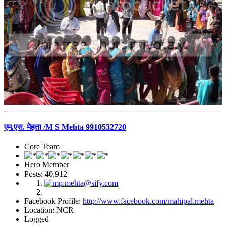
एम.एस. मेहता /M S Mehta 9910532720
Core Team
Hero Member
Posts: 40,912
Facebook Profile:
http://www.facebook.com/mahipal.mehta
Location: NCR
Logged