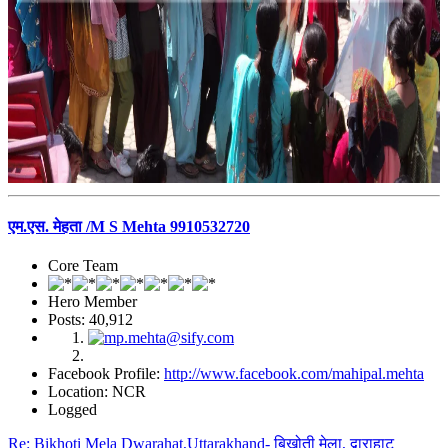
एम.एस. मेहता /M S Mehta 9910532720
Core Team
Hero Member
Posts: 40,912
Facebook Profile:
http://www.facebook.com/mahipal.mehta
Location: NCR
Logged
Re: Bikhoti Mela Dwarahat,Uttarakhand- बिखोती मेला, द्वाराहाट