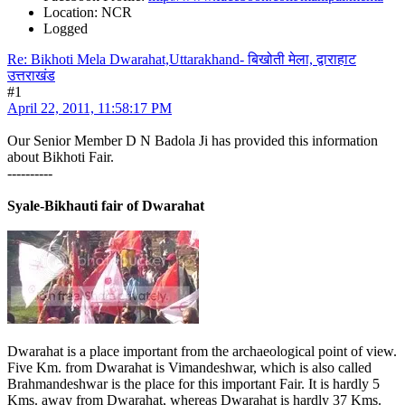
Location: NCR
Logged
Re: Bikhoti Mela Dwarahat,Uttarakhand- बिखोती मेला, द्वाराहाट
उत्तराखंड
#1
April 22, 2011, 11:58:17 PM
Our Senior Member D N Badola Ji has provided this information
about Bikhoti Fair.
----------
Syale-Bikhauti fair of Dwarahat
Dwarahat is a place important from the archaeological point of view.
Five Km. from Dwarahat is Vimandeshwar, which is also called
Brahmandeshwar is the place for this important Fair. It is hardly 5
Kms. away from Dwarahat, whereas Dwarahat is hardly 37 Kms.