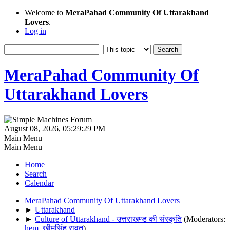
Welcome to
MeraPahad Community Of Uttarakhand
Lovers
.
Log in
MeraPahad Community Of
Uttarakhand Lovers
August 08, 2026, 05:29:29 PM
Main Menu
Main Menu
Home
Search
Calendar
MeraPahad Community Of Uttarakhand Lovers
►
Uttarakhand
►
Culture of Uttarakhand - उत्तराखण्ड की संस्कृति
(Moderators:
hem
,
खीमसिंह रावत
)