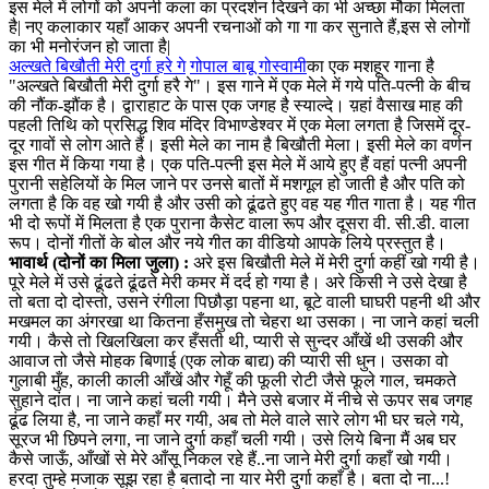
इस मेले में लोगों को अपनी कला का प्रदर्शन दिखने का भी अच्छा मौका मिलता
है| नए कलाकार यहाँ आकर अपनी रचनाओं को गा गा कर सुनाते हैं,इस से लोगों
का भी मनोरंजन हो जाता है|
अल्खते बिखौती मेरी दुर्गा हरे गे
गोपाल बाबू गोस्वामी
का एक मशहूर गाना है
"अल्खते बिखौती मेरी दुर्गा हरै गे"। इस गाने में एक मेले में गये पति-पत्नी के बीच
की नौंक-झौंक है। द्वाराहाट के पास एक जगह है स्याल्दे। य़हां वैसाख माह की
पहली तिथि को प्रसिद्ध शिव मंदिर विभाण्डेश्वर में एक मेला लगता है जिसमें दूर-
दूर गावों से लोग आते हैं। इसी मेले का नाम है बिखौती मेला। इसी मेले का वर्णन
इस गीत में किया गया है। एक पति-पत्नी इस मेले में आये हुए हैं वहां पत्नी अपनी
पुरानी सहेलियों के मिल जाने पर उनसे बातों में मशगूल हो जाती है और पति को
लगता है कि वह खो गयी है और उसी को ढूंढते हुए वह यह गीत गाता है। यह गीत
भी दो रूपों में मिलता है एक पुराना कैसेट वाला रूप और दूसरा वी. सी.डी. वाला
रूप। दोनों गीतों के बोल और नये गीत का वीडियो आपके लिये प्रस्तुत है।
भावार्थ (दोनों का मिला जुला) :
अरे इस बिखौती मेले में मेरी दुर्गा कहीं खो गयी है।
पूरे मेले में उसे ढूंढते ढूंढते मेरी कमर में दर्द हो गया है। अरे किसी ने उसे देखा है
तो बता दो दोस्तो, उसने रंगीला पिछौड़ा पहना था, बूटे वाली घाघरी पहनी थी और
मखमल का अंगरखा था कितना हँसमुख तो चेहरा था उसका। ना जाने कहां चली
गयी। कैसे तो खिलखिला कर हँसती थी, प्यारी से सुन्दर आँखें थी उसकी और
आवाज तो जैसे मोहक बिणाई (एक लोक बाद्य) की प्यारी सी धुन। उसका वो
गुलाबी मुँह, काली काली आँखें और गेहूँ की फूली रोटी जैसे फूले गाल, चमकते
सुहाने दांत। ना जाने कहां चली गयी। मैने उसे बजार में नीचे से ऊपर सब जगह
ढूंढ लिया है, ना जाने कहाँ मर गयी, अब तो मेले वाले सारे लोग भी घर चले गये,
सूरज भी छिपने लगा, ना जाने दुर्गा कहाँ चली गयी। उसे लिये बिना मैं अब घर
कैसे जाऊँ, आँखों से मेरे आँसू निकल रहे हैं..ना जाने मेरी दुर्गा कहाँ खो गयी।
हरदा तुम्हे मजाक सूझ रहा है बतादो ना यार मेरी दुर्गा कहाँ है। बता दो ना...!