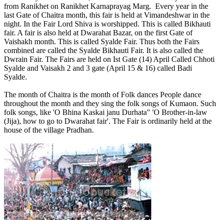
from Ranikhet on Ranikhet Karnaprayag Marg. Every year in the
last Gate of Chaitra month, this fair is held at Vimandeshwar in the
night. In the Fair Lord Shiva is worshipped. This is called Bikhauti
fair. A fair is also held at Dwarahat Bazar, on the first Gate of
Vaishakh month. This is called Syalde Fair. Thus both the Fairs
combined are called the Syalde Bikhauti Fair. It is also called the
Dwrain Fair. The Fairs are held on Ist Gate (14) April Called Chhoti
Syalde and Vaisakh 2 and 3 gate (April 15 & 16) called Badi
Syalde.
The month of Chaitra is the month of Folk dances People dance
throughout the month and they sing the folk songs of Kumaon. Such
folk songs, like 'O Bhina Kaskai janu Durhata" 'O Brother-in-law
(Jija), how to go to Dwarahat fair'. The Fair is ordinarily held at the
house of the village Pradhan.