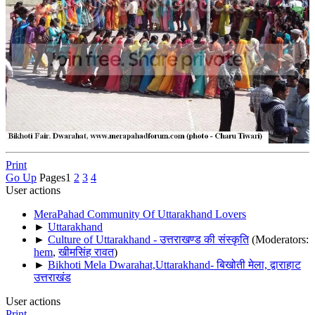
Print
Go Up
Pages
1
2
3
4
User actions
MeraPahad Community Of Uttarakhand Lovers
►
Uttarakhand
►
Culture of Uttarakhand - उत्तराखण्ड की संस्कृति
(Moderators:
hem
,
खीमसिंह रावत
)
►
Bikhoti Mela Dwarahat,Uttarakhand- बिखोती मेला, द्वाराहाट
उत्तराखंड
User actions
Print