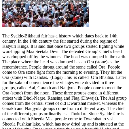
The Syalde-Bikhauti fair has a history which dates back to 14th
century. In the 14th century the fair started during the regime of
Katyuri Kings. It is said that once two groups started fighting while
worshipping Maa Seetala Devi. The defeated Group' Chief's head
was chopped off by the winners. The head was dumped in the earth.
The place where the head was dumped has an Ora (stone) as the
remembrance. People throng around the stone called Ora. People
come to Ora stone fight from the morning to evening. They hit the
Ora (stone) with Dandas. (Logs).This is called Ora Bhaitna. Latter
for the sake of convenience the villages were devided in three
groups, called Aal, Garakh and Naujyula People come to meet the
Ora (stone) from the noon. These three groups come in different
attires with Dhol-Nagre, Ransing and Flag (Dhwaja). The Aal group
comes from the central street of old Dwartahat market, whereas the
Garakh and Naujyula groups come from a different way. The chief
of the different groups ordinarily is a Thokdar. Since Syalde fare is
connected with Sheetla Maa people come to Dwarahat to visit
Sheetla Pushkar lake, which has now dried up and is situated at the