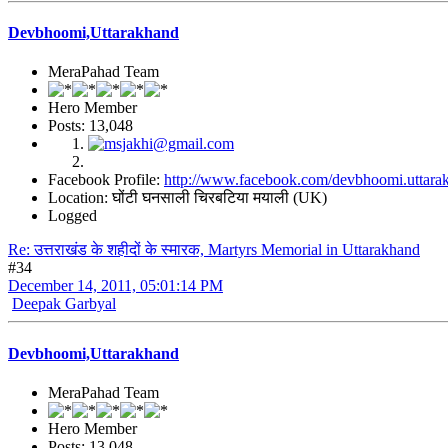
Devbhoomi,Uttarakhand
MeraPahad Team
Hero Member
Posts: 13,048
Facebook Profile:
http://www.facebook.com/devbhoomi.uttara
Location: घोंटी घनसाली चिरबटिया मयाली (UK)
Logged
Re: उत्तराखंड के शहीदों के स्मारक, Martyrs Memorial in Uttarakhand
#34
December 14, 2011, 05:01:14 PM
Deepak Garbyal
Devbhoomi,Uttarakhand
MeraPahad Team
Hero Member
Posts: 13,048