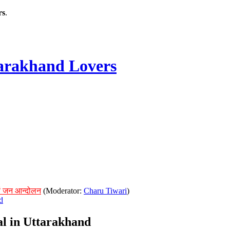
rs
.
rakhand Lovers
ं जन आन्दोलन
(Moderator:
Charu Tiwari
)
d
ial in Uttarakhand