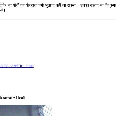
रांतिवीर स्व.धौनी का योगदान कभी भुलाया नहीं जा सकता। उनका कहना था कि कुमाऊं म
िली।
khand.3?ref=tn_tnmn
gh rawat Akhodi