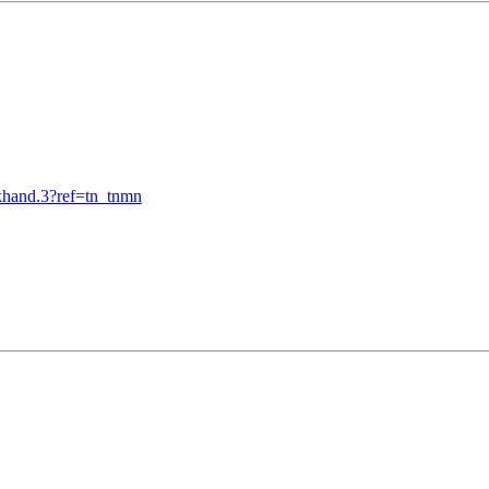
khand.3?ref=tn_tnmn