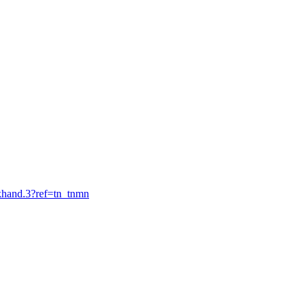
khand.3?ref=tn_tnmn