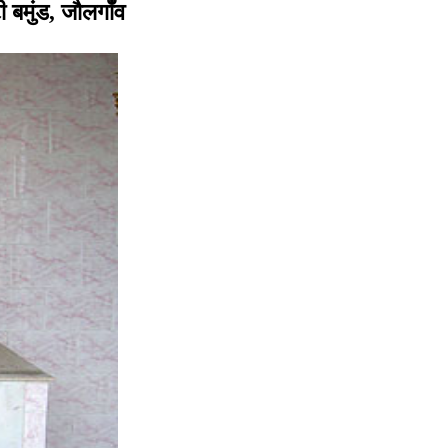
ी बमुंड,
जौल
गाँव