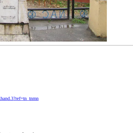
khand.3?ref=tn_tnmn