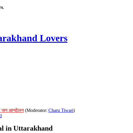
rs
.
rakhand Lovers
ं जन आन्दोलन
(Moderator:
Charu Tiwari
)
d
ial in Uttarakhand