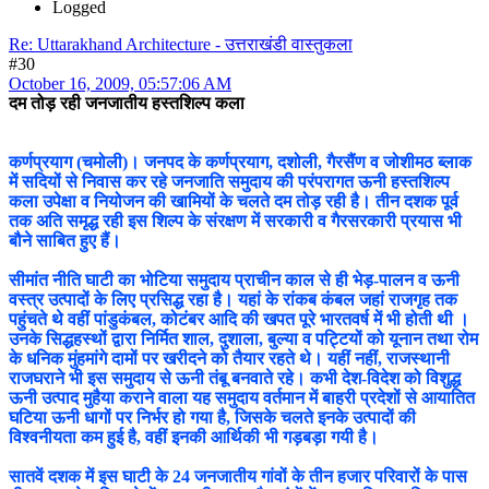
Logged
Re: Uttarakhand Architecture - उत्तराखंडी वास्तुकला
#30
October 16, 2009, 05:57:06 AM
दम तोड़ रही जनजातीय हस्तशिल्प कला
कर्णप्रयाग (चमोली)। जनपद के कर्णप्रयाग, दशोली, गैरसैंण व जोशीमठ ब्लाक
में सदियों से निवास कर रहे जनजाति समुदाय की परंपरागत ऊनी हस्तशिल्प
कला उपेक्षा व नियोजन की खामियों के चलते दम तोड़ रही है। तीन दशक पूर्व
तक अति समृद्ध रही इस शिल्प के संरक्षण में सरकारी व गैरसरकारी प्रयास भी
बौने साबित हुए हैं।
सीमांत नीति घाटी का भोटिया समुदाय प्राचीन काल से ही भेड़-पालन व ऊनी
वस्त्र उत्पादों के लिए प्रसिद्ध रहा है। यहां के रांकब कंबल जहां राजगृह तक
पहुंचते थे वहीं पांडुकंबल, कोटंबर आदि की खपत पूरे भारतवर्ष में भी होती थी ।
उनके सिद्धहस्थों द्वारा निर्मित शाल, दुशाला, बुल्या व पट्टियों को यूनान तथा रोम
के धनिक मुंहमांगे दामों पर खरीदने को तैयार रहते थे। यहीं नहीं, राजस्थानी
राजघराने भी इस समुदाय से ऊनी तंबू बनवाते रहे। कभी देश-विदेश को विशुद्ध
ऊनी उत्पाद मुहैया कराने वाला यह समुदाय वर्तमान में बाहरी प्रदेशों से आयातित
घटिया ऊनी धागों पर निर्भर हो गया है, जिसके चलते इनके उत्पादों की
विश्वनीयता कम हुई है, वहीं इनकी आर्थिकी भी गड़बड़ा गयी है।
सातवें दशक में इस घाटी के 24 जनजातीय गांवों के तीन हजार परिवारों के पास