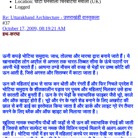
Location: घोंटी घनसाली चिरबटिया मयाली (UK)
Logged
Re: Uttarakhand Architecture - उत्तराखंडी वास्तुकला
#37
October 17, 2009, 08:19:21 AM
हथ-करघा
ऊनी कपड़े भोटिया समुदाय: जाध, तोलचा और मारचा द्वारा बनाये जाते हैं। ये
खानाबदोश लोग अप्रैल से अगस्त तक भारत-तिब्बत सीमा के ऊंचे पठारों पर
अपनी भेड़ें चराते हैं। अत्यन्त ठण्डे मौसम की वजह से भेड़ों पर उच्च कोटि की
ऊन आती है, जिसे अगस्त और सितम्बर में काटा जाता है।
ऊन को महिलाएं हाथ से साफ कर धोती और रंगती हैं और फिर निचले प्रदेश में
भोटिया समुदाय के शीतकालीन पड़ाव पर पुरूष और महिलाएं मिलकर उसे हाथ
से कातती और बुनती हैं। ऊन के रंग भेड़ों के स्वाभाविक फाइबर जैसे भूरे, काले
और ऑफ व्हाइट होते हैं। भूरे और रंग के गहरे शेड बनाने के लिए अखरोट की
छाल से बनी डाई का इस्तेमाल किया जाता है और डार्क और लाइट ग्रे रंग तैयार
करने के लिए ब्लैक और ऑफ व्हाइट को मिलाया जाता है।
खुलिया नामक स्थानीय पौधों की जड़ों से भी ऊन की स्वाभाविक रंगाई की जाती
है जिससे कॉपर सल्फेट या नमक जैसे विलिन पदार्थ मिलाने से अलग-अलग रंग
आते हैं। भोटिया गांवों में हर घर में महिलाएं करघे पर व्यस्त देखी जा सकती हैं।