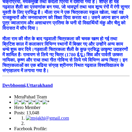
चक्रप्रिया, मयंकमुखी तथा कदली प्रिया में दर्शाया गया है। शीघ्र ही यह
गढ़वाल शैली का प्रमाणांक बन गया, जो भावपूर्ण तथा भाव शून्य रंगों में रंगी सुन्दर
युवती के लिए प्रसिद्ध है। मौला राम ने एक चित्रकला स्कूल खोला, जहां वह
राजकुमारों और जनसाधारण को शिक्षा दिया करता था। उसने अपना ज्ञान अपने
पुत्र ज्वालाराम और असाधारण प्रतिमा के घनी दो विद्यार्थियों मंकु और चैतु को
विरासत में सौप दिया।
मौला राम की मौत के बाद गढ़वाली चित्रकला की चमक खत्म हो गई तथा
ब्रिटिश काल में कलाकार विभिन्न स्थानों में बिखर गए और उन्होंने अन्य काम
धन्धे शुरू कर दिये।गड़वाली चित्रकला शैली के कुछ प्रसिद्ध उत्कृष्ट उदाहरणों
में शामिल हैः रामायण से लिये गए चित्र (1780 ई.पू.) शिव और पार्वती उत्कत
नायिका, कृष्ण और राधा तथा गीत गोविन्द से लिये गये विभिन्न अन्य चित्र। इन
चित्रकलाओं का एक बढिया संग्रह श्रीनगर स्थित गढ़वाल विश्वविद्यालय के
संग्रहालय में लगाया गया है।
Devbhoomi,Uttarakhand
MeraPahad Team
Hero Member
Posts: 13,048
Facebook Profile: