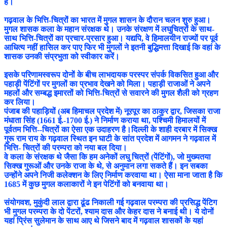
है।
गढ़वाल के भित्ति-चित्रों का भारत में मुगल शासन के दौरान चलन शुरु हुआ।
मुगल शासक कला के महान संरक्षक थे। उनके संरक्षण में लघुचित्रों के साथ-
साथ भित्ति-चित्रों का प्रचार-प्रसार हुआ। यद्यपि, वे हिमालयीन राज्यों पर पूर्व
आधित्य नहीं हासिल कर पाए फिर भी मुगलों ने इतनी बुद्धिमत्ता दिखाई कि वहां के
शासक उनकी संप्रभुता को स्वीकार करें।
इसके परिणामस्वरूप दोनों के बीच लाभदायक परस्पर संपर्क विकसित हुआ और
पहाड़ी पेंटिंगों पर मुगलों का प्रभाव देखने को मिला। पहाड़ी राजाओं ने अपने
महलों और सम्बद्ध इमारतों को भित्ति-चित्रों से सवारने की मुगल शैली को ग्रहण
कर लिया।
पंजाब की पहाड़ियों (अब हिमाचल प्रदेश में) नूरपूर का ठाकुर द्वार, जिसका राजा
मंधाता सिंह (1661 ई.-1700 ई.) ने निर्माण कराया था, पश्चिमी हिमालयों में
पूर्वतम भित्ति--चित्रों का ऐसा एक उदाहरण है।दिल्ली के शाही दरबार में सिक्ख
गुरू राम राय के गढ़वाल स्थित इन घाटी के सांत प्रदेश में आगमन ने गढ़वाल में
भित्ति- चित्रों की परम्परा को नया बल दिया।
वे कला के संरक्षक थे जैसा कि हम अनेकों लघु चित्रों (पेंटिंगों), जो मुख्यतया
सिक्ख गुरूओं और उनके राजा के थे, से अनुमान लगा सकते हैं। इन सबका
उन्होंने अपने निजी कलेक्शन के लिए निर्माण करवाया था। ऐसा माना जाता है कि
1685 में कुछ मुगल कलाकारों ने इन पेटिंगों को बनवाया था।
संयोगवश, मुकुंदी लाल द्वारा ढूंढ निकाली गई गढ़वाल परम्परा की प्रसिद्ध पेंटिग
भी मुगल परम्परा के दो पेंटरों, श्याम दास और केहर दास ने बनाई थी। ये दोनों
यहां प्रिंस सुलेमान के साथ आए थे जिसने बाद में गढ़वाल शासकों के यहां