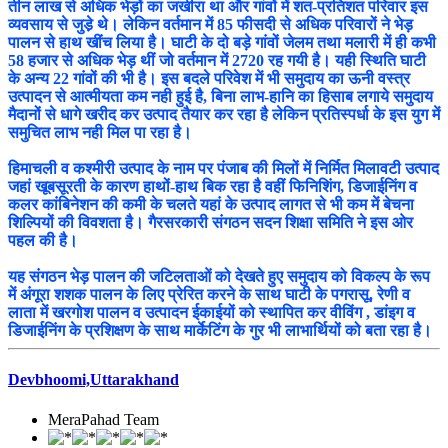
तीन लाख से अधिक भेड़ों का जखीरा था और गांवों में शत-प्रतिशत परिवार इस
व्यवसाय से जुडे़ थे। लेकिन वर्तमान में 85 फीसदी से अधिक परिवारों ने भेड़
पालन से हाथ खींच लिया है। घाटी के दो बड़े गांवों जेलम तथा मलारी में ही कभी
58 हजार से अधिक भेड़ थीं जो वर्तमान में 2720 रह गयी है। यही स्थिति घाटी
के अन्य 22 गांवों की भी है। इस बदले परिवेश में भी समुदाय का ऊनी वस्त्र
उत्पादन से आत्मीयता कम नही हुई है, बिना लाभ-हानि का हिसाब लगाये समुदाय
मैदानों से धागे खरीद कर उत्पाद तैयार कर रहा है लेकिन प्रतिस्पर्धा के इस युग में
समुचित लाभ नही मिल पा रहा है।
हिमाचली व कश्मीरी उत्पाद के नाम पर पंजाब की मिलों में निर्मित मिलावटी उत्पाद
जहां खूबसूरती के कारण हाथों-हाथ बिक रहा है वहीं फिनिशिंग, डिजाईनिंग व
कलर कांबिनेशन की कमी के चलते यहां के उत्पाद लागत से भी कम में बेचना
शिल्पियों की विवशता है। गैरसरकारी संगठन सदन शिक्षा समिति ने इस ओर
पहल की है।
यह संगठन भेड़ पालन की जटिलताओं को देखते हुए समुदाय को विकल्प के रूप
में अंगूरा शशक पालन के लिए प्रेरित करने के साथ घाटी के पगरासू, रेणी व
लाता में खरगोश पालन व उत्पादन ईकाईयों को स्थापित कर वीविंग , डांइग व
डिजाईनिंग के प्रशिक्षण के साथ मार्केटिंग के गुर भी लाभार्थियों को बता रहा है।
Devbhoomi,Uttarakhand
MeraPahad Team