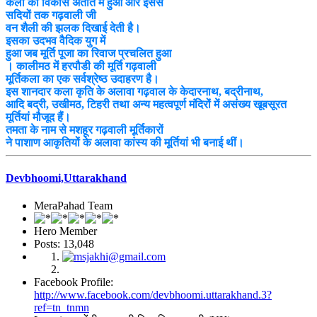
कला का विकास अतीत में हुआ और इससे
सदियों तक गढ़वाली जी
वन शैली की झलक दिखाई देती है।
इसका उदभव वैदिक युग में
हुआ जब मूर्ति पूजा का रिवाज प्रचलित हुआ
। कालीमठ में हरपौडी की मूर्ति गढ़वाली
मूर्तिकला का एक सर्वश्रेष्ठ उदाहरण है।
इस शानदार कला कृति के अलावा गढ़वाल के केदारनाथ, बद्रीनाथ,
आदि बद्री, उखीमठ, टिहरी तथा अन्य महत्वपूर्ण मंदिरों में असंख्य खूबसूरत
मूर्तियां मौजूद हैं।
तमता के नाम से मशहूर गढ़वाली मूर्तिकारों
ने पाशाण आकृतियों के अलावा कांस्य की मूर्तियां भी बनाई थीं।
Devbhoomi,Uttarakhand
MeraPahad Team
Hero Member
Posts: 13,048
Facebook Profile:
http://www.facebook.com/devbhoomi.uttarakhand.3?
ref=tn_tnmn