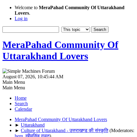
Welcome to
MeraPahad Community Of Uttarakhand
Lovers
.
Log in
MeraPahad Community Of
Uttarakhand Lovers
August 07, 2026, 10:45:44 AM
Main Menu
Main Menu
Home
Search
Calendar
MeraPahad Community Of Uttarakhand Lovers
►
Uttarakhand
►
Culture of Uttarakhand - उत्तराखण्ड की संस्कृति
(Moderators:
hem
,
खीमसिंह रावत
)