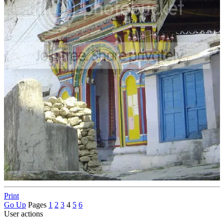
Print
Go Up
Pages
1
2
3
4
5
6
User actions