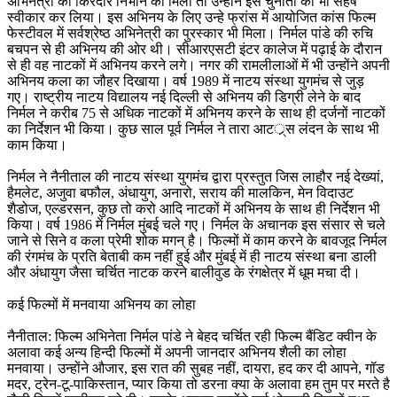
अभिनेत्री का किरदार निभाने को मिला तो उन्होंने इस चुनौती को भी सहर्ष
स्वीकार कर लिया। इस अभिनय के लिए उन्हे फ्रांस में आयोजित कांस फिल्म
फेस्टीवल में सर्वश्रेष्ठ अभिनेत्री का पुरस्कार भी मिला। निर्मल पांडे की रुचि
बचपन से ही अभिनय की ओर थी। सीआरएसटी इंटर कालेज में पढ़ाई के दौरान
से ही वह नाटकों में अभिनय करने लगे। नगर की रामलीलाओं में भी उन्होंने अपनी
अभिनय कला का जौहर दिखाया। वर्ष 1989 में नाटय संस्था युगमंच से जुड़
गए। राष्ट्रीय नाटय विद्यालय नई दिल्ली से अभिनय की डिग्री लेने के बाद
निर्मल ने करीब 75 से अधिक नाटकों में अभिनय करने के साथ ही दर्जनों नाटकों
का निर्देशन भी किया। कुछ साल पूर्व निर्मल ने तारा आटर््स लंदन के साथ भी
काम किया।
निर्मल ने नैनीताल की नाटय संस्था युगमंच द्वारा प्रस्तुत जिस लाहौर नई देख्यां,
हैमलेट, अजुवा बफौल, अंधायुग, अनारो, सराय की मालकिन, मेन विदाउट
शैडोज, एल्डरसन, कुछ तो करो आदि नाटकों में अभिनय के साथ ही निर्देशन भी
किया। वर्ष 1986 में निर्मल मुंबई चले गए। निर्मल के अचानक इस संसार से चले
जाने से सिने व कला प्रेमी शोक मगन् है। फिल्मों में काम करने के बावजूद निर्मल
की रंगमंच के प्रति बेताबी कम नहीं हुई और मुंबई में ही नाटय संस्था बना डाली
और अंधायुग जैसा चर्चित नाटक करने बालीवुड के रंगक्षेत्र में धूम मचा दी।
कई फिल्मों में मनवाया अभिनय का लोहा
नैनीताल: फिल्म अभिनेता निर्मल पांडे ने बेहद चर्चित रही फिल्म बैंडिट क्वीन के
अलावा कई अन्य हिन्दी फिल्मों में अपनी जानदार अभिनय शैली का लोहा
मनवाया। उन्होंने औजार, इस रात की सुबह नहीं, दायरा, हद कर दी आपने, गॉड
मदर, ट्रेन-टू-पाकिस्तान, प्यार किया तो डरना क्या के अलावा हम तुम पर मरते है