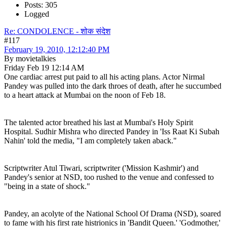
Posts: 305
Logged
Re: CONDOLENCE - शोक संदेश
#117
February 19, 2010, 12:12:40 PM
By movietalkies
Friday Feb 19 12:14 AM
One cardiac arrest put paid to all his acting plans. Actor Nirmal
Pandey was pulled into the dark throes of death, after he succumbed
to a heart attack at Mumbai on the noon of Feb 18.
The talented actor breathed his last at Mumbai's Holy Spirit
Hospital. Sudhir Mishra who directed Pandey in 'Iss Raat Ki Subah
Nahin' told the media, "I am completely taken aback."
Scriptwriter Atul Tiwari, scriptwriter ('Mission Kashmir') and
Pandey's senior at NSD, too rushed to the venue and confessed to
"being in a state of shock."
Pandey, an acolyte of the National School Of Drama (NSD), soared
to fame with his first rate histrionics in 'Bandit Queen.' 'Godmother,'