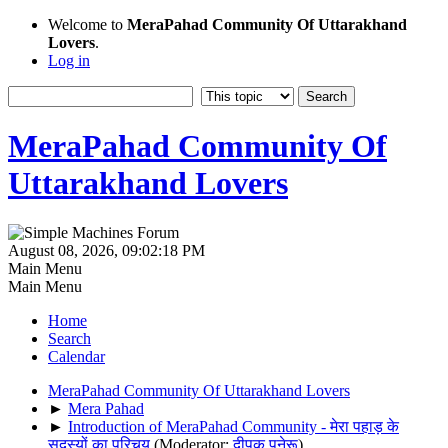
Welcome to
MeraPahad Community Of Uttarakhand
Lovers
.
Log in
MeraPahad Community Of
Uttarakhand Lovers
August 08, 2026, 09:02:18 PM
Main Menu
Main Menu
Home
Search
Calendar
MeraPahad Community Of Uttarakhand Lovers
►
Mera Pahad
►
Introduction of MeraPahad Community - मेरा पहाड़ के
सदस्यों का परिचय
(Moderator:
दीपक पनेरू
)