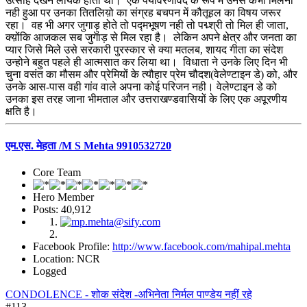
उत्साह देखने लायक होता था। एक पर्यावरणविद के रूप में उनसे कभी मिलना
नही हुआ पर उनका तितलिय़ो का संग्रह बचपन में कौतूहल का विषय जरूर
रहा। वह भी अगर जुगाड़ु होते तो पद्मभूषण नही तो पद्म्श्री तो मिल ही जाता,
क्य़ोंकि आजकल सब जुगाड़ से मिल रहा है। लेकिन अपने क्षेत्र और जनता का
प्यार जिसे मिले उसे सरकारी पुरस्कार से क्या मतलब, शायद गीता का संदेश
उन्होने बहुत पहले ही आत्मसात कर लिया था। विधाता ने उनके लिए दिन भी
चुना वसंत का मौसम और प्रेमियों के त्यौहार प्रेम चौदश(वेलेण्टाइन डे) को, और
उनके आस-पास वही गांव वाले अपना कोई परिजन नही। वेलेण्टाइन डे को
उनका इस तरह जाना भीमताल और उत्तराखण्डवासियों के लिए एक अपूरणीय
क्षति है।
एम.एस. मेहता /M S Mehta 9910532720
Core Team
Hero Member
Posts: 40,912
Facebook Profile:
http://www.facebook.com/mahipal.mehta
Location: NCR
Logged
CONDOLENCE - शोक संदेश -अभिनेता निर्मल पाण्डेय नहीं रहे
#113