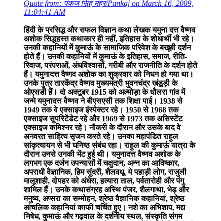
Quote from: पंकज सिंह महर/Pankaj on March 16, 2009,
11:04:41 AM
हिंदी के प्रसिद्ध और सफल विज्ञान कथा लेखक यमुना दत्त वैष्णव
अशोक सिद्धहस्त कथाकार ही नहीं, इतिहास के शोधार्थी भी रहे।
उनकी कहानियों में कुमाऊं के सामाजिक परिवेश के बखूबी दर्शन
होते हैं। उनकी कहानियों में कुमाऊं के इतिहास, समाज, रीति-
रिवाज, परंपराओं, अंधविश्वासों, गरीबी और राजनीति के दर्शन होते
हैं। यमुनादत्त वैष्णव अशोक का शुक्रवार को निधन हो गया था।
उनके पुत्र तारकेंद्र वैष्णव मुख्यमंत्री भुवनचंद्र खंडूड़ी के
ओएसडी हैं। दो अक्टूबर 1915 को अल्मोड़ा के धौलरा गांव में
जन्मे यमुनादत्त वैष्णव ने बीएसएसी तक शिक्षा पाई। 1938 से
1949 तक वे एक्साइज इंस्पेक्टर रहे। 1950 से 1968 तक
एक्साइज सुपरिटेंडेट रहे और 1969 से 1973 तक असिस्टेंट
एक्साइज कमिश्नर रहे। नौकरी के दौरान और उसके बाद वे
अनवरत साहित्य सृजन करते रहे। उनका महापंडित राहुल
सांकृत्यायन से भी घनिष्ठ संबंध रहा। राहुल की कुमाऊं यात्रा के
दौरान उनसे उनकी भेंट हुई थी। यमुनादत्त वैष्णव अशोक के
लगभग एक दर्जन उपन्यासों में चक्षुदान, अन्न का आविष्कार,
अपराधी वैज्ञानिक, हिम सुंदरी, शैलवधू, ये पहाड़ी लोग, राजुली
मालूशाही, दोपहर को अंधेरा, हत्यारा ताल, पर्वतारोही और पंगु
शामिल हैं। उनके कथासंग्रह अस्थि पंजर, शैलगाथा, भेड़ और
मनुष्य, अप्सरा का सम्मोहन, श्रेष्ठ वैज्ञानिक कहानियां, श्रेष्ठ
आंचलिक कहानियां काफी चर्चित हुए। नशे का अभिशाप, मद्य
निषेध, कुमाऊं और गढ़वाल के दर्शनीय स्थल, संस्कृति संगम