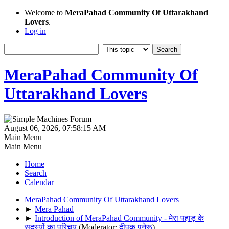
Welcome to
MeraPahad Community Of Uttarakhand
Lovers
.
Log in
MeraPahad Community Of
Uttarakhand Lovers
August 06, 2026, 07:58:15 AM
Main Menu
Main Menu
Home
Search
Calendar
MeraPahad Community Of Uttarakhand Lovers
►
Mera Pahad
►
Introduction of MeraPahad Community - मेरा पहाड़ के
सदस्यों का परिचय
(Moderator:
दीपक पनेरू
)