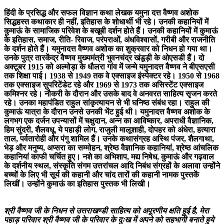
हिंदी के प्रसिद्ध और सफल विज्ञान कथा लेखक यमुना दत्त वैष्णव अशोक
सिद्धहस्त कथाकार ही नहीं, इतिहास के शोधार्थी भी रहे। उनकी कहानियों में
कुमाऊं के सामाजिक परिवेश के बखूबी दर्शन होते हैं। उनकी कहानियों में कुमाऊं
के इतिहास, समाज, रीति- रिवाज, परंपराओं, अंधविश्वासों, गरीबी और राजनीति
के दर्शन होते हैं। यमुनादत्त वैष्णव अशोक का शुक्रवार को निधन हो गया था।
उनके पुत्र तारकेंद्र वैष्णव मुख्यमंत्री भुवनचंद्र खंडूड़ी के ओएसडी हैं। दो
अक्टूबर 1915 को अल्मोड़ा के धौलरा गांव में जन्मे यमुनादत्त वैष्णव ने बीएसएसी
तक शिक्षा पाई। 1938 से 1949 तक वे एक्साइज इंस्पेक्टर रहे। 1950 से 1968
तक एक्साइज सुपरिटेंडेट रहे और 1969 से 1973 तक असिस्टेंट एक्साइज
कमिश्नर रहे। नौकरी के दौरान और उसके बाद वे अनवरत साहित्य सृजन करते
रहे। उनका महापंडित राहुल सांकृत्यायन से भी घनिष्ठ संबंध रहा। राहुल की
कुमाऊं यात्रा के दौरान उनसे उनकी भेंट हुई थी। यमुनादत्त वैष्णव अशोक के
लगभग एक दर्जन उपन्यासों में चक्षुदान, अन्न का आविष्कार, अपराधी वैज्ञानिक,
हिम सुंदरी, शैलवधू, ये पहाड़ी लोग, राजुली मालूशाही, दोपहर को अंधेरा, हत्यारा
ताल, पर्वतारोही और पंगु शामिल हैं। उनके कथासंग्रह अस्थि पंजर, शैलगाथा,
भेड़ और मनुष्य, अप्सरा का सम्मोहन, श्रेष्ठ वैज्ञानिक कहानियां, श्रेष्ठ आंचलिक
कहानियां काफी चर्चित हुए। नशे का अभिशाप, मद्य निषेध, कुमाऊं और गढ़वाल
के दर्शनीय स्थल, संस्कृति संगम उत्तरांचल आदि निबंध संग्रहों के अलावा उन्होंने
बच्चों के लिए भी सूर्य की कहानी और चांद तारों की कहानी नामक पुस्तकें
लिखीं। उन्होंने कुमाऊं का इतिहास पुस्तक भी लिखी।
श्री वैष्णव जी के निधन से उत्तराखण्डी साहित्य को अपूरणीय क्षति हुई है, मेरा
पहाड़ परिवार श्री वैष्णव जी के परिवार के दुःख में अपने को सहभागी बनाते हुये