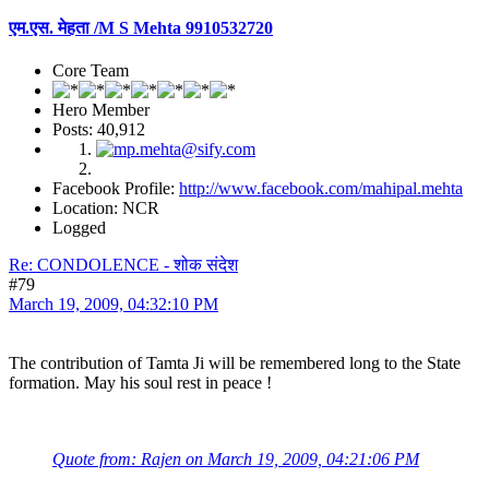
एम.एस. मेहता /M S Mehta 9910532720
Core Team
Hero Member
Posts: 40,912
Facebook Profile:
http://www.facebook.com/mahipal.mehta
Location: NCR
Logged
Re: CONDOLENCE - शोक संदेश
#79
March 19, 2009, 04:32:10 PM
The contribution of Tamta Ji will be remembered long to the State
formation. May his soul rest in peace !
Quote from: Rajen on March 19, 2009, 04:21:06 PM