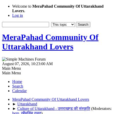
Welcome to
MeraPahad Community Of Uttarakhand
Lovers
.
Log in
MeraPahad Community Of
Uttarakhand Lovers
August 07, 2026, 10:23:00 AM
Main Menu
Main Menu
Home
Search
Calendar
MeraPahad Community Of Uttarakhand Lovers
►
Uttarakhand
►
Culture of Uttarakhand - उत्तराखण्ड की संस्कृति
(Moderators:
hem
,
खीमसिंह रावत
)