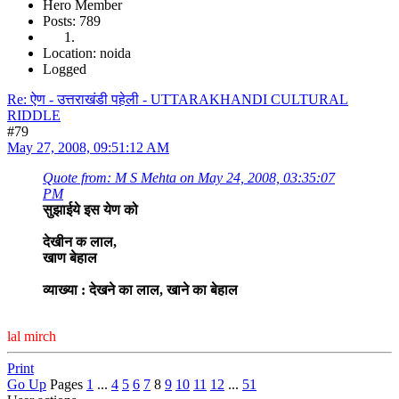
Hero Member
Posts: 789
Location: noida
Logged
Re: ऐण - उत्तराखंडी पहेली - UTTARAKHANDI CULTURAL
RIDDLE
#79
May 27, 2008, 09:51:12 AM
Quote from: M S Mehta on May 24, 2008, 03:35:07
PM
सुझाईये इस येण को
देखीन क लाल,
खाण बेहाल
व्याख्या : देखने का लाल, खाने का बेहाल
lal mirch
Print
Go Up
Pages
1
...
4
5
6
7
8
9
10
11
12
...
51