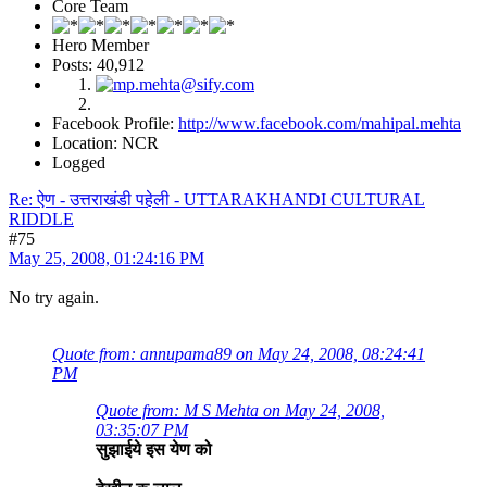
Core Team
Hero Member
Posts: 40,912
Facebook Profile:
http://www.facebook.com/mahipal.mehta
Location: NCR
Logged
Re: ऐण - उत्तराखंडी पहेली - UTTARAKHANDI CULTURAL
RIDDLE
#75
May 25, 2008, 01:24:16 PM
No try again.
Quote from: annupama89 on May 24, 2008, 08:24:41
PM
Quote from: M S Mehta on May 24, 2008,
03:35:07 PM
सुझाईये इस येण को