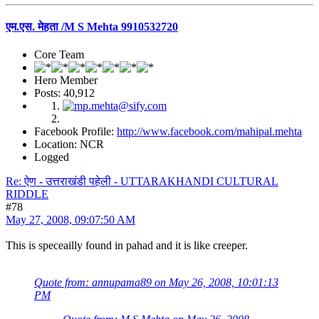
एम.एस. मेहता /M S Mehta 9910532720
Core Team
Hero Member
Posts: 40,912
Facebook Profile:
http://www.facebook.com/mahipal.mehta
Location: NCR
Logged
Re: ऐण - उत्तराखंडी पहेली - UTTARAKHANDI CULTURAL
RIDDLE
#78
May 27, 2008, 09:07:50 AM
This is speceailly found in pahad and it is like creeper.
Quote from: annupama89 on May 26, 2008, 10:01:13
PM