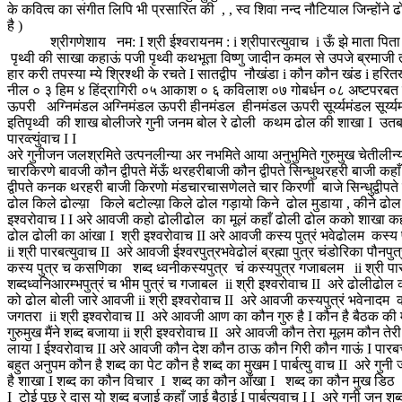
के कवित्व का संगीत लिपि भी प्रसारित की , , स्व शिवा नन्द नौटियाल जिन्होंने 
है )
श्रीगणेशाय नम: I श्री ईश्वरायनम : i श्रीपारत्युवाच i ऊँ झे माता पिता 
पृथ्वी की साखा कहाऊं पजी पृथ्वी कथभूता विष्णु जादीन कमल से उपजे ब्रमाजी ता
हार करी तपस्या म्ये श्रिश्थी के रचते I सातद्वीप नौखंडा i कौन कौन खंड i ह
नील ० ३ हिम ४ हिंद्रागिरी ०५ आकाश ० ६ कविलाश ०७ गोबर्धन ०८ अष्टपरबत ब
ऊपरी अग्निमंडल अग्निमंडल ऊपरी हीनमंडल हीनमंडल ऊपरी सूर्य्यमंडल सूर्य्यमं
इतिपृथ्वी की शाख बोलीजरे गुनी जनम बोल रे ढोली कथम ढोल की शाखा I उतब उतप
पारव्त्युंवाच I I
अरे गुनीजन जलश्रमिते उत्पनलीन्या अर नभमिते आया अनुभुमिते गुरुमुख चेतीलीन्
चारकिरणे बावजी कौन द्वीपते मेंऊँ थरहरीबाजी कौन द्वीपते सिन्धुथरहरी बाजी कह
द्वीपते कनक थरहरी बाजी किरणो मंडचारचासणेलते चार किरणी बाजे सिन्धुद्वीपत
ढोल किले ढोल्य़ा किले बटोल्य़ा किले ढोल गड़ायो किने ढोल मुडाया , कीने ढोल ऊ
इश्वरोवाच I I अरे आवजी कहो ढोलीढोल का मूलं कहाँ ढोली ढोल कको शाखा कहाँ
ढोल ढोली का आंखा I श्री इश्वरोवाच II अरे आवजी कस्य पुत्रं भवेढोलम कस्य पु
ii श्री पारबत्युवाच II अरे आवजी ईश्वरपुत्रभवेढोलं ब्रह्मा पुत्र चंडोरिका पौनप
कस्य पुत्र च कसणिका शब्द ध्वनीकस्यपुत्र चं कस्यपुत्र गजाबलम ii श्री पारबत्य
शब्दध्वनिआरम्भपुत्रं च भीम पुत्रं च गजाबल ii श्री इश्वरोवाच II अरे ढोलीढ
को ढोल बोली जारे आवजी ii श्री इश्वरोवाच II अरे आवजी कस्यपुत्रं भवेनादम कस्य
जगतरा ii श्री इश्वरोवाच II अरे आवजी आण का कौन गुरु है I कौन है बैठक की मा
गुरुमुख मैंने शब्द बजाया ii श्री इश्वरोवाच II अरे आवजी कौन तेरा मूलम कौन तेरी
लाया I ईश्वरोवाच II अरे आवजी कौन देश कौन ठाऊ कौन गिरी कौन गाऊं I पारबत्त्
बहुत अनुपम कौन है शब्द का पेट कौन है शब्द का मुखम I पार्बत्यु वाच II अरे गु
है शाखा I शब्द का कौन विचार I शब्द का कौन आँखा I शब्द का कौन मुख डिठ
I टोई पूछ रे दास यो शब्द बजाई कहाँ जाई बैठाई I पार्बत्युवाच I I अरे गुनी जन श