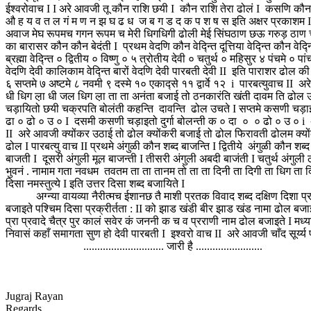
ईश्वरोवाच I I अरे आवजी तू कौन राशि छयी I कौन राशि तेरा ढोलं I कसणि कौन
औ ह य व त ल गं म ण न झ घ ढ ध ज ब ग ड द क प श ष स इति अक्षर प्रकाशम I इ
अवाज मेघ रूपमच गगन रूपम च मेरी धिगधिगी ढोली मेई सिंघठाण छऊ गरुड़ ठाण च म
का बारासर कौन कौन बेदंती I प्रथम वेदणि कौन वेद्न्ति दूत्तिया वेद्न्ति कौन वे
ब्रह्मा वेद्न्ति ० द्वितीय ० विष्णु ० ५ त्रोतीय देवी ० चतुर्थ ० महिसुर ४ पंचमे ०
वेदणि देवी कालिकाम वेद्न्ति बारों वेदणि देवी पारबती देवी II इति पाराशर ढोल की
६ सप्तमे ७ अष्टमे ८ नवमी ९ दस्मे १० एकाद्से ११ द्वार्वे १२ i पारबत्युवाच I
धी धिग ल़ा धी जल धिग ल़ा ता ता अनंता बजाई तो ठनकारंति खंती दावम ति ढोल
चड़ायितो छयी चक्रपति बोलंती कहन्ति दावन्ति ढोल उचते I सप्तमे कसणी चड़ाइ
ढा ० ढो ० उ ० I दसमी कसणी चड़ाइतो दुर्गा बोलन्ती क ० दा ० ० ढो ० उ ० i 
II अरे आवजी क्योंकर उठाई तो ढोल क्योंकरी बजाई तो ढोल फिरावती ढोलम क्योंकरी
ढोल I पारबत्यु वाच II प्रथमे अंगुळी कौन शब्द बाजन्ति I द्वितीये अंगुळी कौन शब्
बाजती I दूसरी अंगुली मूल बाजन्ती I तीसरी अंगुली अबदी बाजंती I चतुर्थ अं
भुवनं . नामाम गता नवधम तवतम ता ता तानम तो ता ता दिनी ता दिगी ता धिग ता दिशा 
दिसा नमस्तुत्ये I इति उत्तर दिसा शब्द बजायिते I
अग्न्या वायव्या नैरीत्मच ईशानछ तै माशी प्रतक विवाद शब्द दक्षिण दिशा प्रकीर्
बजाइते पश्चिम दिसा प्रक्रीर्तता : II को झाड खंडी बीर झाड खंड नामा ढोल बज
प्रा प्रवादे चैत्र पुर कालं सवेर कं जननी क च व प्रराणी नाम ढोल बजाइते I मध्य
निवासं कहाँ समागता सुण हो देवी पारबती I इश्वरो वाच II अरे आवजी चाँद सूर्य्य 
............................. जारी है ........................
Jugraj Rayan
Regards