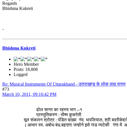
Regards
Bhishma Kukreti
-
Bhishma Kukreti
Hero Member
Posts: 18,808
Logged
Re: Musical Instruments Of Uttarakhand - उत्तराखण्ड के लोक वाद्य यन्त्र
#73
March 10, 2011, 09:16:42 PM
ढोल सागर का रहस्य भाग --१
प्रस्तुतिकरण : भीष्म कुकरेती
मूल संकलन स्रोत्र : पंडित ब्रह्मा नंद थपलियाल, श्री बदरीकेद्दारेश्वर
( आभार स्व. अबोध बंधु बहुगुणा जन्होने इसे गाड म्यटेकी गंगा में आदि गद्