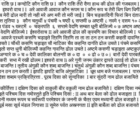
 राशि छ I कन्दोटि कौन राशि छ I कौन राशि तेरो दैणा हाथ की ढोल की गजबलम I 
श्वरो वाच I I अरे आवजी आवाज कौन रूपम च I कौन रूप च तेरी धिग धिग धिगी ढो
ेरी ढोल मारी तो नही मरे अण मरी तो मरी जाई I बिन चड़कादिनी फिरां बिन दंता
द्न्ति तृतिया ३ कौन चतुर्थी ४ पंचमी ५ षष्ठी ६ सप्तमी ७ अष्टमी ८ नवमे ९ दसम १० 
 पांच पंडव ५ ख्स्टमें ० चक्रपति ६ सप्तमे वेदणि सम्बत धूनी बोलिज्ये ० ७ अष्टम अष्टक
 वेदणि बोलिज्ये I ईश्वरोवाच II अरे आवजी ढोल की क्रमणि का विचार बोलिज्ये I प्रथम
I अरे आवजे प्रथमे कसणि चड़ाइते त्रिणि त्रिणि ता ता ता ठन ठन करती कहती दावन्ति
 उचते I चौथी कसणि चड़ाइत चौ माटिका चैव कहन्ति दागंति ढोल उचते I पंचमे कसण
तो सप्त धुनी बोलिज्यौ कहन्ति गावन्ति ढोल उचते I अष्टमे कसणी चड़ाइता अष्ट
अग्यारे क ० च ० देवी कालिका बोलन्ती क ० दा ० ० ढो ० उ ० i बारों देवी पार
 सभा में रखी ढोलम I इश्वरो वाच Ii अरे गुनी जनम उंकार द्वापते उठाई तो ढोल सुख
द बाजन्ति I तृतीय अंगुळी कौन शब्द बाजन्ति I चतुर्थ अंगुळी कौन शब्द बाजन्ति I पंच
गुली ठन ठन ठन करती I झपटि झपटि बाजि अंगुसटिका I धूम धाम बजे गजाबलम I पारब
शब्दम प्रक्रित्रित्ता . पूरब दिसा को सुन्दरिका I बार सुंदरी नाम ढोल बजायिते I
तित्ता I दक्षिण दिसा को वाकुली बीर वकुली नाम ढोल बजायिते I दक्षिण दिसा नमोस्त
ाइते पश्चिम दिस नमोस्तुते इति पश्चिम दिसा : II अथ बार बेला को ढोल बजाइता I
ानी मध्यम रूपम च सर्वरूपी परमेश्वर कं जननी कं चैत्र एवम मध्यानी ढोल बजाइते I ल
पूर्ब मसा सूर्य मंडल निगासा II सुमेरु पर्वत अस्त्नगता II इति बार्बेला को ढोल 