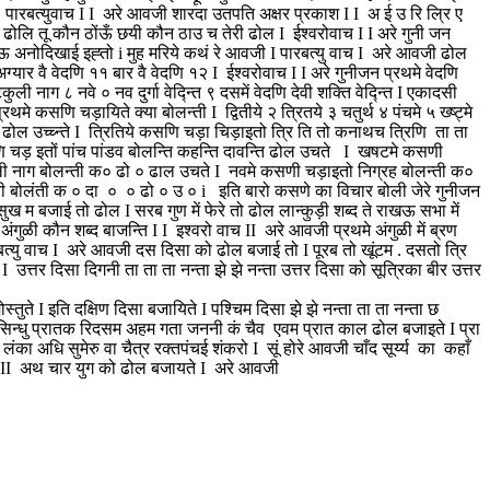
पारबत्युवाच I I अरे आवजी शारदा उतपति अक्षर प्रकाश I I अ ई उ रि ल्रि ए
लि तू कौन ठोंऊँ छयी कौन ठाउ च तेरी ढोल I ईश्वरोवाच I I अरे गुनी जन
ऊ अनोदिखाई इह्तो i मुह मरिये कथं रे आवजी I पारबत्यु वाच I अरे आवजी ढोल
अग्यार वै वेदणि ११ बार वै वेदणि १२ I ईश्वरोवाच I I अरे गुनीजन प्रथमे वेदणि
ुली नाग ८ नवे ० नव दुर्गा वेद्न्ति ९ दसमें वेदणि देवी शक्ति वेद्न्ति I एकादसी
े कसणि चड़ायिते क्या बोलन्ती I द्वितीये २ त्रितये ३ चतुर्थ ४ पंचमे ५ ख्ष्ट्मे
 ढोल उच्च्न्ते I त्रितिये कसणि चड़ा चिड़ाइतो त्रि ति तो कनाथच त्रिणि ता ता
ि चड़ इतों पांच पांडव बोलन्ति कहन्ति दावन्ति ढोल उचते I खषटमे कसणी
कुली नाग बोलन्ती क० ढो ० ढाल उचते I नवमे कसणी चड़ाइतो निग्रह बोलन्ती क०
बती बोलंती क ० दा ० ० ढो ० उ ० i इति बारो कसणे का विचार बोली जेरे गुनीजन
 म बजाई तो ढोल I सरब गुण में फेरे तो ढोल लान्कुड़ी शब्द ते राखऊ सभा में
म अंगुळी कौन शब्द बाजन्ति I I इश्वरो वाच II अरे आवजी प्रथमे अंगुळी में ब्रण
त्यु वाच I अरे आवजी दस दिसा को ढोल बजाई तो I पूरब तो खूंटम . दसतो त्रि
 उत्तर दिसा दिगनी ता ता ता नन्ता झे झे नन्ता उत्तर दिसा को सूत्रिका बीर उत्तर
ुते I इति दक्षिण दिसा बजायिते I पश्चिम दिसा झे झे नन्ता ता ता नन्ता छ
I सिन्धु प्रातक रिदसम अहम गता जननी कं चैव एवम प्रात काल ढोल बजाइते I प्रा
ंका अधि सुमेरु वा चैत्र रक्तपंचई शंकरो I सूं होरे आवजी चाँद सूर्य्य का कहाँ
बजायते II अथ चार युग को ढोल बजायते I अरे आवजी