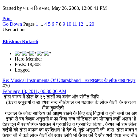
Started by पंकज सिंह महर, May 26, 2008, 12:00:41 PM
Print
Go Down
Pages
1
...
4
5
6
7
8
9
10
11
12
...
20
User actions
Bhishma Kukreti
Hero Member
Posts: 18,808
Logged
Re: Musical Instruments Of Uttarakhand - उत्तराखण्ड के लोक वाद्य यन्त्र
#70
February 13, 2011, 06:30:06 AM
ढोल सागर में ढोल के ३९ तालों का वर्णन और संगीत लिपि
(केशव अनुरागी व डा शिवा नन्द नौटियाल का गढवाल के लोक गीतों के संरक्षण म
भीष्म कुकरेती
गढवाल के लोक साहित्य को अक्षुण रखने के लिए कई विद्वानों व गुनी जनों का 
इनमे से स्व केशव अनुरागी व डा शिवा नन्द नौटियाल का योगदान कहीं अलग भी 
देहरादून में प्रायोगिक धरातल में प्रचारित व प्रसारित किया . केशव जी राम लीला 
कईयों को ढोल बाडन का प्रशिक्षण भी देते थे. मुझे अनुरागी जी द्वारा ढोल बादन स
केशव जी ने कई लोक गीतों की स्वार लिपि भी तैयार कीं हैं और श्री शिवा नन्द नौट