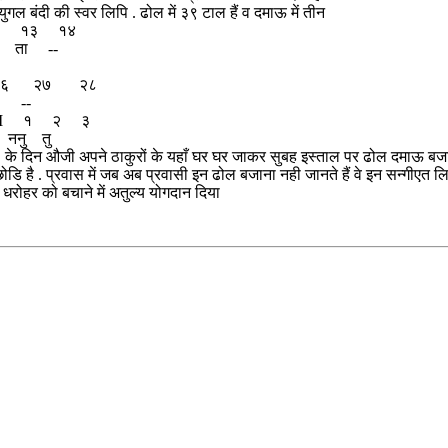
ुगल बंदी की स्वर लिपि . ढोल में ३९ टाल हैं व दमाऊ में तीन
 १३ १४
 ता --
२६ २७ २८
 --
 I १ २ ३
नु तु
ांद के दिन औजी अपने ठाकुरों के यहाँ घर घर जाकर सुबह इस्ताल पर ढोल दमाऊ बजात
डि है . प्रवास में जब अब प्रवासी इन ढोल बजाना नही जानते हैं वे इन सन्गीएत 
धरोहर को बचाने में अतुल्य योगदान दिया