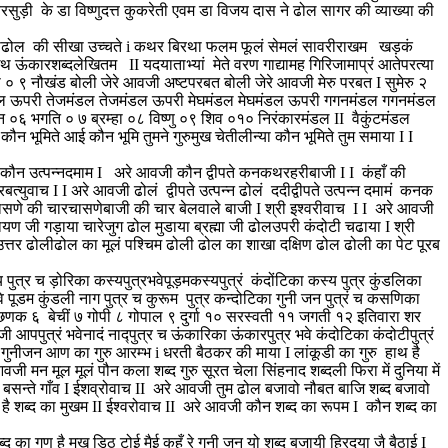
बरसुड़ी के डा विष्णुदत्त कुकरेती एवम डा विजय दास ने ढोल सागर की व्याख्या की
 ढोलीढोल की सीखा उच्चते i कथर बिरथा फलम फूलं सेमलं सावरीराखम खड़कं
अथ ऊंकारशब्दलेखितम II यदयाताभ्यां मेते वरण गाद्यामह गिरिजामाप्रं आतेपरत्या
ा ० ९ नौखंड बोली जेरे आवजी अष्टपरबत बोली जेरे आवजी मेरु परबत I सुमेरु २
ु मंडल ऊपरी तेजमंडल तेजमंडल ऊपरी मेघमंडल मेघमंडल ऊपरी गगनमंडल गगनमंडल
न ०६ भगति ० ७ ब्रम्हा ०८ विष्णु ०९ शिव ०१० निरंकारमंडल II वैकुंटमंडल
ूमिते आई कौन भूमि तुमने गुरुमुख चेतीलीन्या कौन भूमिते तुम समाया I I
 ढोल कौन उत्पन्नदमाम I अरे आवजी कौन द्वीपते कनकथरहरीबाजी I I कंहाँ की
्युवाच I I अरे आवजी ढोलं द्वीपते उत्पन्न ढोलं ददीद्वीपते उत्पन्न दमामं कनक
चासणे की चारचासणेबाजी की चार बेलवाले बाजी I श्री इश्वरीवाच I I अरे आवजी
रायण जी गड़ाया चारेजुग ढोल मुडाया ब्रह्मा जी ढोलउपरी कंदोटी चढाया I श्री
्तर ढोलीढोल का मूलं पश्चिम ढोली ढोल का शाखा दक्षिण ढोल ढोली का पेट पूरब
्य पुत्र च ड़ोरिका कस्यपुत्रभवेपूड़मकस्यपुत्रं कंदोंटिका कस्य पुत्र कुंडलिका
वे पूडम कुंडली नाग पुत्र च कुरूम पुत्र कन्दोटिका गुनी जन पुत्रं च कसणिका
५ छणक ६ बेचीं ७ गोपी ८ गोपाल ९ दुर्गा १० सरस्वती ११ जगती १२ इतिवारा शर
 आपपुत्रं भवेनादं नाद्पुत्र च ऊंकारिका ऊंकारपुत्र भवे कंदोटिका कंदोटीपुत्रं
े गुनीजन आण का गुरु आरम्भ i धरती बैठकर की माया I लांकूडी का गुरु हाथ है
वजी मन मूल मूलं पौन कला शब्द गुरु सूरत चेला सिंहनाद शब्दली फिरा में दुनिया में
ी बसन्ते गाँव I ईशव्रोवाच II अरे आवजी तुम ढोल बजावो नौबत बाजि शब्द बजावो
बाहू है शब्द का मुखम II ईश्वरोवाच II अरे आवजी कौन शब्द का रूपम I कौन शब्द का
्द का गुण है मुख डिठ टोई मैई कहूँ रे गुनी जन यो शब्द बजायी हिरदया जै बैठाई I