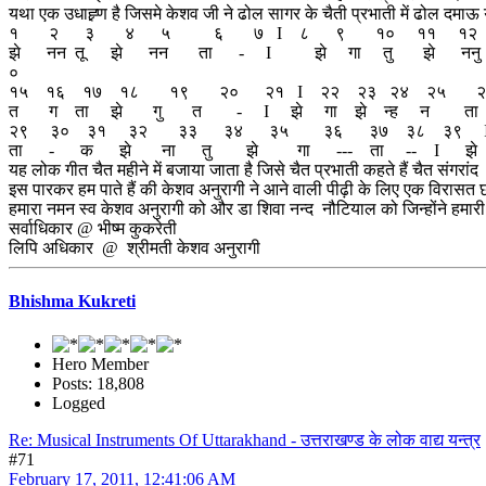
यथा एक उधाह्र्ण है जिसमे केशव जी ने ढोल सागर के चैती प्रभाती में ढोल दमाऊ य
१ २ ३ ४ ५ ६ ७ I ८ ९ १० ११ १२
झे नन तू झे नन ता - I झे गा तु झे ननु
०
१५ १६ १७ १८ १९ २० २१ I २२ २३ २४ २५ 
त ग ता झे गु त - I झे गा झे न्ह न ता
२९ ३० ३१ ३२ ३३ ३४ ३५ ३६ ३७ ३८ ३९
ता - क झे ना तु झे गा --- ता -- I झे न
यह लोक गीत चैत महीने में बजाया जाता है जिसे चैत प्रभाती कहते हैं चैत संगर
इस पारकर हम पाते हैं की केशव अनुरागी ने आने वाली पीढ़ी के लिए एक विरासत छो
हमारा नमन स्व केशव अनुरागी को और डा शिवा नन्द नौटियाल को जिन्होंने हमारी 
सर्वाधिकार @ भीष्म कुकरेती
लिपि अधिकार @ श्रीमती केशव अनुरागी
Bhishma Kukreti
Hero Member
Posts: 18,808
Logged
Re: Musical Instruments Of Uttarakhand - उत्तराखण्ड के लोक वाद्य यन्त्र
#71
February 17, 2011, 12:41:06 AM