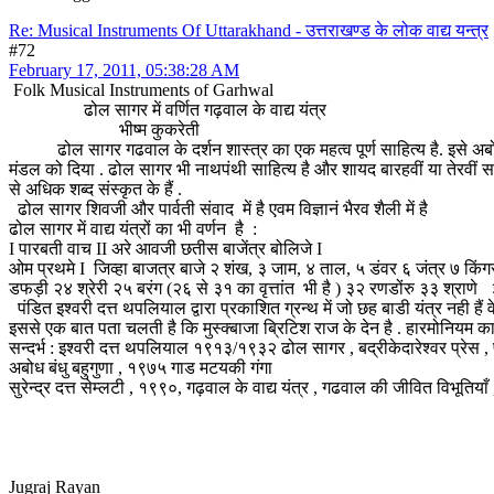
Re: Musical Instruments Of Uttarakhand - उत्तराखण्ड के लोक वाद्य यन्त्र
#72
February 17, 2011, 05:38:28 AM
Folk Musical Instruments of Garhwal
ढोल सागर में वर्णित गढ़वाल के वाद्य यंत्र
भीष्म कुकरेती
ढोल सागर गढवाल के दर्शन शास्त्र का एक महत्व पूर्ण साहित्य है. इसे अबोध बन्
मंडल को दिया . ढोल सागर भी नाथपंथी साहित्य है और शायद बारहवीं या तेरवीं सदी
से अधिक शब्द संस्कृत के हैं .
ढोल सागर शिवजी और पार्वती संवाद में है एवम विज्ञानं भैरव शैली में है
ढोल सागर में वाद्य यंत्रों का भी वर्णन है :
I पारबती वाच II अरे आवजी छतीस बाजेंत्र बोलिजे I
ओम प्रथमे I जिव्हा बाजत्र बाजे २ शंख, ३ जाम, ४ ताल, ५ डंवर ६ जंत्र ७ क
डफड़ी २४ श्रेरी २५ बरंग (२६ से ३१ का वृत्तांत भी है ) ३२ रणडोंरु ३३ श्राणे
पंडित इश्वरी दत्त थपलियाल द्वारा प्रकाशित ग्रन्थ में जो छह बाडी यंत्र नही हैं व
इससे एक बात पता चलती है कि मुस्क्बाजा ब्रिटिश राज के देन है . हारमोनियम का 
सन्दर्भ : इश्वरी दत्त थपलियाल १९१३/१९३२ ढोल सागर , बद्रीकेदारेश्वर प्रेस , 
अबोध बंधु बहुगुणा , १९७५ गाड मटयकी गंगा
सुरेन्द्र दत्त सेम्लटी , १९९०, गढ़वाल के वाद्य यंत्र , गढवाल की जीवित विभूतिया
Jugraj Rayan