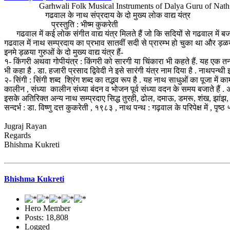
Garhwali Folk Musical Instruments of Dalya Guru of Nath 
गढवाल के नाथ संप्रदाय के दो मुख्य लोक वाद्य यंत्र
प्रस्तुति : भीष्म कुकरेती
गढवाल में कई लोक संगीत वाद्य यंत्र मिलते हैं जो कि सदियों से गढवाल में बजाये
गढवाल में नाथ सम्प्रदाय का प्रभाव सातवीं सदी से प्रारम्भ हो चुका था और ड़ळया या
इनमे ड़ळया गुरुओं के दो मुख्य वाद्य यंत्र हैं-
१- किंगरी अथवा गोपीयंत्र : किंगरी को सारगी या चिंकारा भी कहते हैं. यह एक तन्
भी कहा है . डा. हजारी प्रसाद द्विवेदी ने इसे सारंगी यंत्र नाम दिया है . नाथपन्थी 
२- सिंगी : सिंगी शब्द श्रिंग शब्द का तद्भव रूप है . यह नाथ साधुओं का पूजा में 
कालीन , संध्या कालीन संध्या बंदन व भोजन पूर्व संध्या वदन के समय बजाते हैं . 
इसके अतिरिक्त अन्य नाथ सम्प्रदाए सिद्ध तुरही, ढोल, दमाऊ, डमरू, शंख, झांझ,
सन्दर्भ : डा. विष्णु दत्त कुकरेती , १९८३ , नाथ पन्थ : गढ़वाल के परिपेक्ष में , पृष्
Jugraj Rayan
Regards
Bhishma Kukreti
Bhishma Kukreti
Hero Member
Posts: 18,808
Logged