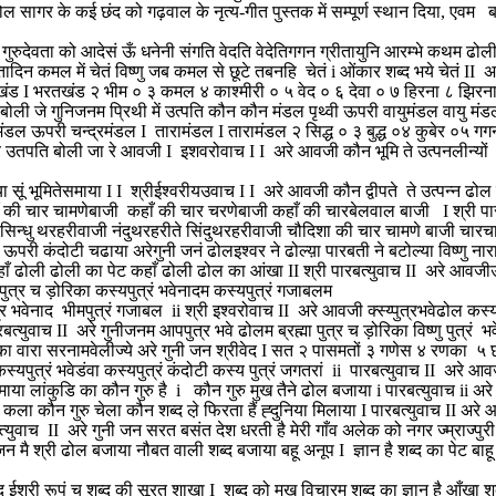
ढोल सागर के कई छंद को गढ़वाल के नृत्य-गीत पुस्तक में सम्पूर्ण स्थान दिया, एवम 
गुरुदेवता को आदेसं ऊँ धनेनी संगति वेदति वेदेतिगगन ग्रीतायुनि आरम्भे कथम
दिन कमल में चेतं विष्णु जब कमल से छूटे तबनहि चेतं i ओंकार शब्द भये चेतं II 
रितखंड I भरतखंड २ भीम ० ३ कमल ४ काश्मीरी ० ५ वेद ० ६ देवा ० ७ हिरना ८ झिरन
ोली जे गुनिजनम प्रिथी में उत्पति कौन कौन मंडल पृथ्वी ऊपरी वायुमंडल वाय
डल ऊपरी चन्द्रमंडल I तारामंडल I तारामंडल २ सिद्ध ० ३ बुद्ध ०४ कुबेर ०५ गग
ति बोली जा रे आवजी I इशवरोवाच I I अरे आवजी कौन भूमि ते उत्पनलीन्यों कौन भ
या सूं भूमितेसमाया I I श्रीईश्वरीयउवाच I I अरे आवजी कौन द्वीपते ते उत्पन्न
ाँ की चार चामणेबाजी कहाँ की चार चरणेबाजी कहाँ की चारबेलवाल बाजी I श्री पारबत
े सिन्धु थरहरीवाजी नंदुथरहरीते सिंदुथरहरीवाजी चौदिशा की चार चामणे बाजी चार
परी कंदोटी चढाया अरेगुनी जनं ढोलइश्वर ने ढोल्य़ा पारबती ने बटोल्या विष्णु ना
 ढोली ढोली का पेट कहाँ ढोली ढोल का आंखा II श्री पारबत्युवाच II अरे आवजीउत
त्र च ड़ोरिका कस्यपुत्रं भवेनादम कस्यपुत्रं गजाबलम
ुत्र भवेनाद भीमपुत्रं गजाबल ii श्री इश्वरोवाच II अरे आवजी क्स्य्पुत्रभवेढोल कस
ुवाच II अरे गुनीजनम आपपुत्र भवे ढोलम ब्रह्मा पुत्र च ड़ोरिका विष्णु पुत्रं भ
ोल का वारा सरनामवेलीज्ये अरे गुनी जन श्रीवेद I सत २ पासमतों ३ गणेस ४ रणका 
पुत्रं भवेडंवा कस्यपुत्रं कंदोटी कस्य पुत्रं जगतरां ii पारबत्युवाच II अरे आवजी
या लांकुडि का कौन गुरु है i कौन गुरु मुख तैने ढोल बजाया i पारबत्युवाच ii अर
 कला कौन गुरु चेला कौन शब्द ल़े फिरता हैं ह्दुनिया मिलाया I पारबत्युवाच II अरे आ
युवाच II अरे गुनी जन सरत बसंत देश धरती है मेरी गाँव अलेक को नगर ज्म्राज्पुर
नी जन मै श्री ढोल बजाया नौबत वाली शब्द बजाया बहू अनूप I ज्ञान है शब्द का पेट 
ब्द ईशरी रूपं च शब्द की सूरत शाखा I शब्द को मुख विचारम शब्द का ज्ञान है आँखा शब