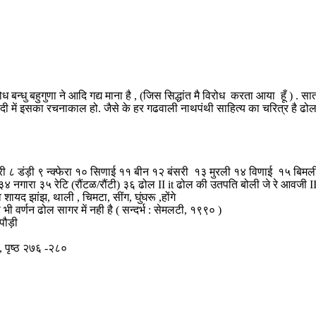
धु बहुगुणा ने आदि गद्य माना है , (जिस सिद्धांत मै विरोध करता आया हूँ ) . सातव
 में इसका रचनाकाल हो. जैसे के हर गढवाली नाथपंथी साहित्य का चरित्र है ढोल साग
िंगरी ८ डंड़ी ९ न्क्फेरा १० सिणाई ११ बीन १२ बंसरी १३ मुरली १४ विणाई १५ 
 ३४ नगारा ३५ रेटि (रौंटळ/रौंटी) ३६ ढोल II it ढोल की उतपति बोली जे रे आवजी I
े शायद झांझ, थाली , चिमटा, सींग, घुंघरू ,होंगे
भी वर्णन ढोल सागर में नही है ( सन्दर्भ : सेमलटी, १९९० )
पौड़ी
ँ , पृष्ठ २७६ -२८०