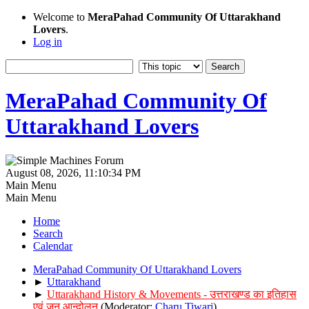
Welcome to
MeraPahad Community Of Uttarakhand
Lovers
.
Log in
MeraPahad Community Of
Uttarakhand Lovers
August 08, 2026, 11:10:34 PM
Main Menu
Main Menu
Home
Search
Calendar
MeraPahad Community Of Uttarakhand Lovers
►
Uttarakhand
►
Uttarakhand History & Movements - उत्तराखण्ड का इतिहास
एवं जन आन्दोलन
(Moderator:
Charu Tiwari
)