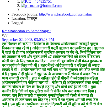
Facebook Profile:
http://www.facebook.com/psmahar
Location: देहरादून
Logged
Re: Shaheedon ko Shradhhanjali
#77
September 02, 2008, 03:05:28 PM
एक सितंबर को खटीमा गोलीकांड के खिलाफ आंदोलनकारी शांतपूर्ण जुलूस
निकालना चाह रहे थे। आंदोलनकारी मसूरी झूलाघर पर एकत्रित हुए। झूलाघर
में पहले से ही पांच आंदोलनकारी क्रमिक अनशन पर बैठे थे, जिन्हें पुलिस रात
को उठाकर ले गयी और सुबह-सबेरे 47 आंदोलनकारियों को वाहन में बिठाकर
बरेली जेल के लिए रवाना कर दिया। नगर की युवाशक्ति पौड़ी मंडल मुख्यालय
पर प्रदर्शन के लिए गयी थी। शहर में बुढ़े आंदोलनकारी व महिलायें ही ज्यादा
तादाद में थीं। आंदोलनकारियों को नही पता था कि मुलायम की फौज उनकी टोह
में है। सुबह से ही पुलिस ने झूलाघर के आसपास भारी संख्या में अश्रु गैस व
अन्य सामग्री रख दी। हाल में दाखिल होते ही पीएसी ने बर्वरतापूर्वक महिला
आंदोलनकारियों पर गोलियां चला दीं। मौके पर ही आंदोलनकारी हंसा धनाई व
बेलमती चौहान के सिर के चिथड़े उड़ गए और दोनों वहीं ढ़ेर हो गयी। युवा
बलवीर सिंह नेगी को एक पुलिस कर्मी ने संगीन घोप कर घायल कर दिया।
धनपत, राय सिंह बंगाारी व सुमेरचंद कुमाई पुलिस की गोली से घायल हो
अस्पताल ले जाते समय दम तोड़ गए। नगर में यह सूचना आग की तरह फैल
गयी। एक पुलिस उपाधीक्षक उमाकांत त्रिपाठी की भी पुलिस की गोली से मौत