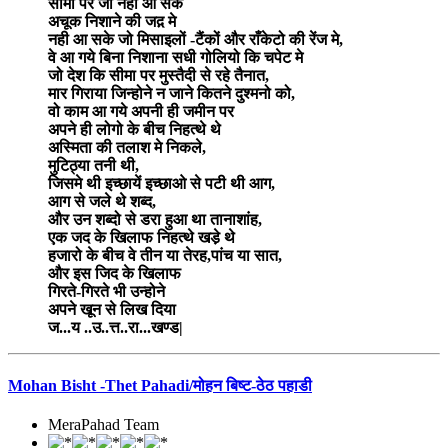
सीमा पर जो नही आ सके
अचूक निशाने की जद़ मे
नही आ सके जो मिसाइलों -टैंकों और राँकेटो की रेंज मे,
वे आ गये बिना निशाना सधी गोलियो कि चपेट मे
जो देश कि सीमा पर मुस्तैदी से रहे तैनात,
मार गिराया जिन्होने न जाने कितने दुश्मनो को,
वो काम आ गये अपनी ही जमीन पर
अपने ही लोगो के बीच निहत्थे थे
अस्मिता की तलाश मे निकले,
मुटिठ्या तनी थी,
जिसमे थी इच्छायें इच्छाओ से पटी थी आग,
आग से जले थे शब्द,
और उन शब्दो से डरा हुआ था तानाशांह,
एक जद के खिलाफ निहत्थे खडे़ थे
हजारो के बीच वे तीन या तेरह,पांच या सात,
और इस जिद के खिलाफ
गिरते-गिरते भी उन्होने
अपने खून से लिख दिया
ज...य ..उ..त्त..रा...खण्ड|
Mohan Bisht -Thet Pahadi/मोहन बिष्ट-ठेठ पहाडी
MeraPahad Team