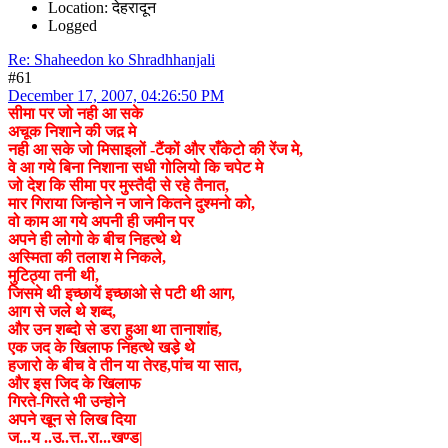
Location: देहरादून
Logged
Re: Shaheedon ko Shradhhanjali
#61
December 17, 2007, 04:26:50 PM
सीमा पर जो नही आ सके
अचूक निशाने की जद़ मे
नही आ सके जो मिसाइलों -टैंकों और राँकेटो की रेंज मे,
वे आ गये बिना निशाना सधी गोलियो कि चपेट मे
जो देश कि सीमा पर मुस्तैदी से रहे तैनात,
मार गिराया जिन्होने न जाने कितने दुश्मनो को,
वो काम आ गये अपनी ही जमीन पर
अपने ही लोगो के बीच निहत्थे थे
अस्मिता की तलाश मे निकले,
मुटिठ्या तनी थी,
जिसमे थी इच्छायें इच्छाओ से पटी थी आग,
आग से जले थे शब्द,
और उन शब्दो से डरा हुआ था तानाशांह,
एक जद के खिलाफ निहत्थे खडे़ थे
हजारो के बीच वे तीन या तेरह,पांच या सात,
और इस जिद के खिलाफ
गिरते-गिरते भी उन्होने
अपने खून से लिख दिया
ज...य ..उ..त्त..रा...खण्ड|