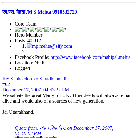
एम.एस. मेहता /M S Mehta 9910532720
Core Team
Hero Member
Posts: 40,912
Facebook Profile:
http://www.facebook.com/mahipal.mehta
Location: NCR
Logged
Re: Shaheedon ko Shradhhanjali
#62
December 17, 2007, 04:43:22 PM
We saluate the great Martyr of UK. Thier deeds will always remain
alive and would also of a sources of new generation.
Jai Uttarakhand.
Quote from: मोहन सिंह बिष्ट on December 17, 2007,
04:40:02 PM