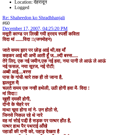
Location: देहरादून
Logged
Re: Shaheedon ko Shradhhanjali
#60
December 17, 2007, 04:25:20 PM
मसूरी काण्ड पर लिखी गयी ह्रदय स्पर्शी कविता
विदा मां ......विदा !!(जगमोहन)
जाते समय झार पर छोड़ आई थी,वह माँ
कहकर आई थी अभी आती हूँ ज...ल्दी बस्स.....
तेरे लिए, एक नई जमीन,एक नई हवा, नया पानी ले आऊं ले आऊं
नई फसल, नया सूरज, नई रोटी|
अब्बी आई....बस्स
पास के गांधी-चारे तक ही तो जाना है,
झल्लूस में|
चलते समय एक नन्ही हथेली, उठी होगी हवा में- विदा !
मां विदा!!
खुशी दमकी होगी,
दोनो के चेहरे पर
माथा चूमा होगा मां ने- उन होठो से,
जिनसे निकल रहे थे नारे
वह मां सोई पडी़ है सड़क पर पत्थर होंठ है,
पत्थर हाथ पैर पथराई आँखे
पहाडों की रानी को, पहाड़ देखता है