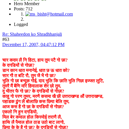
Hero Member
Posts: 712
Logged
Re: Shaheedon ko Shradhhanjali
#63
December 17, 2007, 04:47:12 PM
चार कदम लै नि हिटा, हाय तुम पटै गो छा?
के दगडियों से गोछा?
डान कान धात मनानेई, धात छ ऊ धात को?
सार गौ त बटि रौ, तुम जै भै गो छा?
भुलि गो छा बन्दूक गोई, दाद भुलि कि छाति भुलि गिछा इज्जत लुटि,
तुमरै मैं बैणि मरि हिमालाक शेर छो तुम,
दु भीतर फै गो छा? के दगडियों से गोछा?
काहू गो परण तुमर, मरणै कसमा खै छी उत्तराखण्ड औं उत्तराखण्ड,
पहाडक ढुंग लै बोलाछि कस छिया बेलि तुम,
आज कस है गो छा के दगडियों से गोछा?
एकलो नि हुन दगडियो,
मिल बेर कमाल होल किरमोई तराणै लै,
हाथि लै पैमाल होल ठाड उठो बाट लागो,
छिया के के है गो छा? के दगडियों से गोछा?