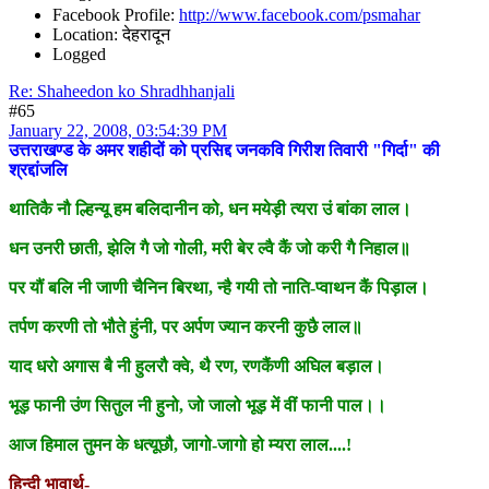
Facebook Profile:
http://www.facebook.com/psmahar
Location: देहरादून
Logged
Re: Shaheedon ko Shradhhanjali
#65
January 22, 2008, 03:54:39 PM
उत्तराखण्ड के अमर शहीदों को प्रसिद्द जनकवि गिरीश तिवारी "गिर्दा" की
श्रद्दांजलि
थातिकै नौ ल्हिन्यू हम बलिदानीन को, धन मयेड़ी त्यरा उं बांका लाल।
धन उनरी छाती, झेलि गै जो गोली, मरी बेर ल्वै कैं जो करी गै निहाल॥
पर यौं बलि नी जाणी चैनिन बिरथा, न्है गयी तो नाति-प्वाथन कैं पिड़ाल।
तर्पण करणी तो भौते हुंनी, पर अर्पण ज्यान करनी कुछै लाल॥
याद धरो अगास बै नी हुलरौ क्वे, थै रण, रणकैंणी अघिल बड़ाल।
भूड़ फानी उंण सितुल नी हुनो, जो जालो भूड़ में वीं फानी पाल।।
आज हिमाल तुमन के धत्यूछौ, जागो-जागो हो म्यरा लाल....!
हिन्दी भावार्थ-