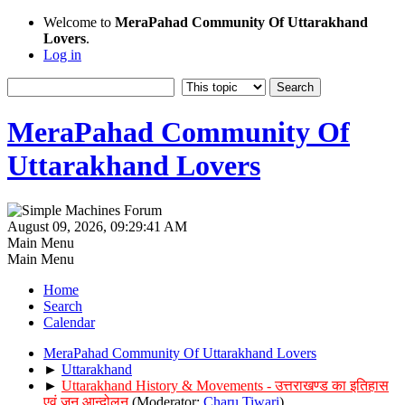
Welcome to
MeraPahad Community Of Uttarakhand
Lovers
.
Log in
MeraPahad Community Of
Uttarakhand Lovers
August 09, 2026, 09:29:41 AM
Main Menu
Main Menu
Home
Search
Calendar
MeraPahad Community Of Uttarakhand Lovers
►
Uttarakhand
►
Uttarakhand History & Movements - उत्तराखण्ड का इतिहास
एवं जन आन्दोलन
(Moderator:
Charu Tiwari
)