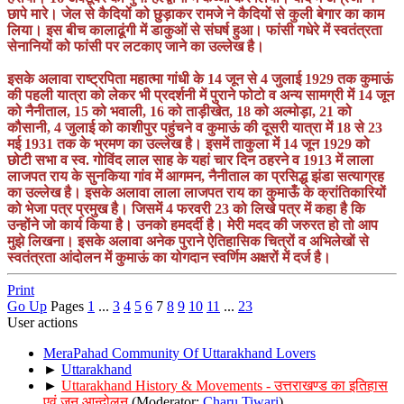
छापे मारे। जेल से कैदियों को छुड़ाकर रामजे ने कैदियों से कुली बेगार का काम
लिया। इस बीच कालाढूंगी में डाकुओं से संघर्ष हुआ। फांसी गधेरे में स्वतंत्रता
सेनानियों को फांसी पर लटकाए जाने का उल्लेख है।
इसके अलावा राष्ट्रपिता महात्मा गांधी के 14 जून से 4 जुलाई 1929 तक कुमाऊं
की पहली यात्रा को लेकर भी प्रदर्शनी में पुराने फोटो व अन्य सामग्री में 14 जून
को नैनीताल, 15 को भवाली, 16 को ताड़ीखेत, 18 को अल्मोड़ा, 21 को
कौसानी, 4 जुलाई को काशीपुर पहुंचने व कुमाऊं की दूसरी यात्रा में 18 से 23
मई 1931 तक के भ्रमण का उल्लेख है। इसमें ताकुला में 14 जून 1929 को
छोटी सभा व स्व. गोविंद लाल साह के यहां चार दिन ठहरने व 1913 में लाला
लाजपत राय के सुनकिया गांव में आगमन, नैनीताल का प्रसिद्ध झंडा सत्याग्रह
का उल्लेख है। इसके अलावा लाला लाजपत राय का कुमाऊँ के क्रांतिकारियों
को भेजा पत्र प्रमुख है। जिसमें 4 फरवरी 23 को लिखे पत्र में कहा है कि
उन्होंने जो कार्य किया है। उनको हमदर्दी है। मेरी मदद की जरुरत हो तो आप
मुझे लिखना। इसके अलावा अनेक पुराने ऐतिहासिक चित्रों व अभिलेखों से
स्वतंत्रता आंदोलन में कुमाऊं का योगदान स्वर्णिम अक्षरों में दर्ज है।
Print
Go Up
Pages
1
...
3
4
5
6
7
8
9
10
11
...
23
User actions
MeraPahad Community Of Uttarakhand Lovers
►
Uttarakhand
►
Uttarakhand History & Movements - उत्तराखण्ड का इतिहास
एवं जन आन्दोलन
(Moderator:
Charu Tiwari
)