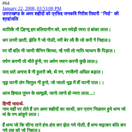
#64
January 22, 2008, 03:53:08 PM
उत्तराखण्ड के अमर शहीदों को प्रसिद्द जनकवि गिरीश तिवारी "गिर्दा" की
श्रद्दांजलि
थातिकै नौ ल्हिन्यू हम बलिदानीन को, धन मयेड़ी त्यरा उं बांका लाल।
धन उनरी छाती, झेलि गै जो गोली, मरी बेर ल्वै कैं जो करी गै निहाल॥
पर यौं बलि नी जाणी चैनिन बिरथा, न्है गयी तो नाति-प्वाथन कैं पिड़ाल।
तर्पण करणी तो भौते हुंनी, पर अर्पण ज्यान करनी कुछै लाल॥
याद धरो अगास बै नी हुलरौ क्वे, थै रण, रणकैंणी अघिल बड़ाल।
भूड़ फानी उंण सितुल नी हुनो, जो जालो भूड़ में वीं फानी पाल।।
आज हिमाल तुमन के धत्यूछौ, जागो-जागो हो म्यरा लाल....!
हिन्दी भावार्थ-
नाम यहीं पर लेते हैं उन अमर शहीदों का साथी, कर प्राण निछावर हुये धन्य जो
मां के रण-बांकुरे लाल।
हैं धन्य जो कि सीना ताने हंस-हंस कर झेल गये गोली, हैं धन्य चढ़ाकर बलि कर
गये लहू को जो निहाल॥