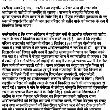
खटीमा(ऊधमसिंहनगर)। खटीमा का तहसील परिसर जल्द ही उत्तराखंड
आंदोलन के शहीदों को समर्पित हो जाएगा। शासन ने संस्कृति निदेशक को
इसका प्रारूप तैयार करवाने के निदेश दिए है। मौजूदा तहसील मुख्यालय के नए
भवन में स्थानांतरित होने के बाद इस परिसर को शहीद पार्क एवं स्मारक के रूप में
विकसित किया जाएगा।
उल्लेखनीय है कि राज्य आंदोलन से जुडे़ लोग वर्षो से तहसील परिसर को शहीद
स्थल के रूप में विकसित करने की मांग करते आ रहे है। बता दें कि तहसील
परिसर उत्तराखंड आंदोलन के दौरान 1 सितंबर 1994 को हुए गोलीकांड का
गवाह है। इसी परिसर में छह राज्य आंदोलनकारियों ने शहादत दी थी। इस बीच
सितारगंज मार्ग स्थित कृषि फार्म में तहसील मुख्यालय के भवन का निर्माण कार्य
चल रहा है। भविष्य में मौजूदा मुख्यालय नए भवन में स्थानांतरित हो जाएगा। ऐसे
में खाली होने वाले परिसर को शहीदों की याद में पार्क एवं स्मारक रूप में विकसित
किए जाने की मांग उठती रही है। राज्य आंदोलन का नेतृत्व कर चुके जिला पूर्व
सैनिक कल्याण समिति अध्यक्ष एवं पूर्व दर्जा राज्यमंत्री कै.शेर सिंह दिगारी के
नेतृत्व में पिछले दिनों एक सर्वदलीय शिष्टमंडल मुख्यमंत्री, पर्यटनमंत्री,
पंचायतीराज मंत्री एवं आंदोलनकारी कल्याण परिषद अध्यक्ष से मिला। जिसमें
तहसील परिसर को शहीद स्थल के रूप में विकसित करने की मांग प्रमुखता से
उठाई गई। शासन ने मांग के गंभीरता से लेते हुए संस्कृति निदेशक को प्रस्तावित
स्थल का प्रारूप तैयार कराने के निर्देश दिए। इसके अलावा शिष्टमंडल ने
खटीमा के थारु-गैरथारु भूमि विवाद का निस्तारण कराने, सक्रिय राज्य
आंदोलनकारियों को चिह्नित कर उन्हे सम्मानित करने, सैनिक विश्राम गृह बनाए
जाने तथा जनजाति कृषकों की बिक्रीशुदा भूमि पर ऋण देने पर रोक लगाने की
मांग की। शासन ने इस संबंध में जिलाधिकारी को समस्त बैंकों को आवश्यक