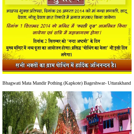
Bhagwati Mata Mandir Pothing (Kapkote) Bageshwar- Uttarakhand