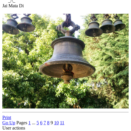
_/\_
Jai Mata Di
Print
Go Up
Pages
1
...
5
6
7
8
9
10
11
User actions