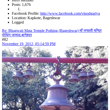
Hero Member
Posts: 1,676
Facebook Profile:
http://www.facebook.com/vinodgariya
Location: Kapkote, Bageshwar
Logged
Re: Bhagwati Mata Temple Pothing (Bageshwar) माँ भगवती मन्दिर
पोथिंग जनपद-बागेश्वर
#82
November 19, 2012, 05:14:59 PM