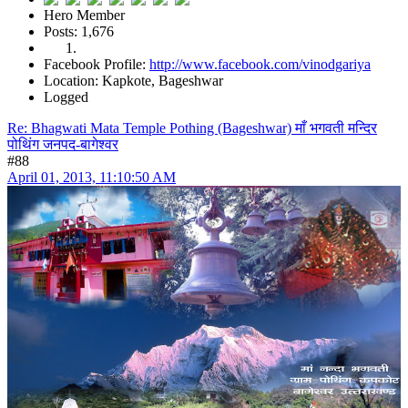
Hero Member
Posts: 1,676
Facebook Profile:
http://www.facebook.com/vinodgariya
Location: Kapkote, Bageshwar
Logged
Re: Bhagwati Mata Temple Pothing (Bageshwar) माँ भगवती मन्दिर
पोथिंग जनपद-बागेश्वर
#88
April 01, 2013, 11:10:50 AM