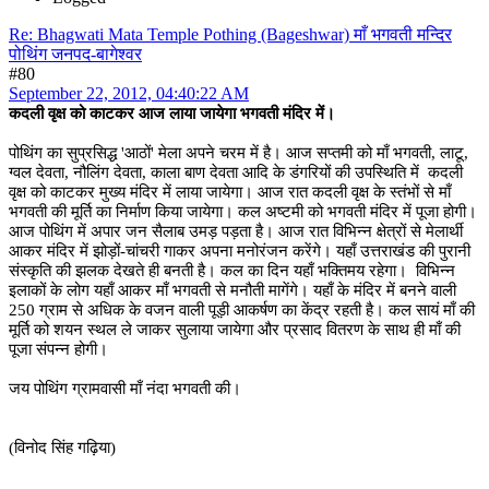
Re: Bhagwati Mata Temple Pothing (Bageshwar) माँ भगवती मन्दिर
पोथिंग जनपद-बागेश्वर
#80
September 22, 2012, 04:40:22 AM
कदली वृक्ष को काटकर आज लाया जायेगा भगवती मंदिर में।
पोथिंग का सुप्रसिद्ध 'आठों' मेला अपने चरम में है। आज सप्तमी को माँ भगवती, लाटू,
ग्वल देवता, नौलिंग देवता, काला बाण देवता आदि के डंगरियों की उपस्थिति में कदली
वृक्ष को काटकर मुख्य मंदिर में लाया जायेगा। आज रात कदली वृक्ष के स्तंभों से माँ
भगवती की मूर्ति का निर्माण किया जायेगा। कल अष्टमी को भगवती मंदिर में पूजा होगी।
आज पोथिंग में अपार जन सैलाब उमड़ पड़ता है। आज रात विभिन्न क्षेत्रों से मेलार्थी
आकर मंदिर में झोड़ों-चांचरी गाकर अपना मनोरंजन करेंगे। यहाँ उत्तराखंड की पुरानी
संस्कृति की झलक देखते ही बनती है। कल का दिन यहाँ भक्तिमय रहेगा। विभिन्न
इलाकों के लोग यहाँ आकर माँ भगवती से मनौती मागेंगे। यहाँ के मंदिर में बनने वाली
250 ग्राम से अधिक के वजन वाली पूड़ी आकर्षण का केंद्र रहती है। कल सायं माँ की
मूर्ति को शयन स्थल ले जाकर सुलाया जायेगा और प्रसाद वितरण के साथ ही माँ की
पूजा संपन्न होगी।
जय पोथिंग ग्रामवासी माँ नंदा भगवती की।
(विनोद सिंह गढ़िया)