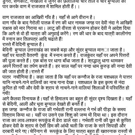
डुंगरी, सणकोट, नाखाली व जुनेर की छलोलियां चार ताल व चार बुग्यालों को
पार करके वाण में राजजात में शामिल होती हैं।।
वाण राजजात का आखिरी गाँव है। यहाँ से आगे वीरान है।
वाण गाँव के बाद गेरोली पातळ में रण की धार नामक जगह पर देवी नंदा ने आखिरी
राक्षस को मार गिराया था। लाटू की वीरता से प्रसन्न होकर देवी ने आदेश दिया
कि आगे से वो ही यात्रा की अगुवाई करेंगे। रण की धार के बाद यात्री कालीगंगा
में स्नान कर तिलपत्र आदि चढाते हैं!
रास्ते मेँ वेदिनी बुग्याल है।
बेदिनी बुग्याल उत्तराखंड का सबसे बड़ा और सुंदर बुग्याल माना जाता है।
यहाँ पर यात्री वैतरणी कुंड में स्नान करते हैं। राजकुंवर यहाँ पर अपने पित्तरों
की पूजा करते हैं। एक बांस पर धागा बाँधा जाता है। श्रद्धालु धागा थामकर
अपनें पित्तरों का तर्पण करते हैं। हर साल यहाँ पर नन्दा धाम कुरुड़ की नन्दा देवी
की जात होती है।रास्ते मेँ
पातर नचौणिया है। कहा जाता है कि यहाँ पर कन्नौज के रजा यशधवल ने पात्तर
यानि नाचने-गाने वालियों का नाच गाना देखा। यशधवल के इस कृत्य से नंदा
कुपित हो गयी और देवी के श्राप से नाचने-गाने वालियां शिलाओं में परिवर्तित हो
गयी!
आगे कैलवा विनायक है।यहाँ से हिमालय का बहुत ही सुंदर दृश्य दिखता है। यहाँ
से बेदिनी, आली और भूना बुग्याल देखते ही बनते हैं।
इस जगह कन्नौज के राजा की गर्भवती रानी वल्लभा ने गर्भ की पीड़ा के समय
विश्राम किया था। यहीं पर उसने एक शिशु को जन्म भी दिया था। इस दौरान
राजा का लाव-लश्कर रूपकुंड में डेरा डाले रहा। गर्भवती रानी की छूत से कुपित
होकर देवी के श्राप से ऐसी हिम की आंधी चली कि राजा के सारे सिपाही और
दरबारी मारे गए।चेरिनाग से रूपकुंड के लिए यात्रा बहुत ही खतरनाक रास्तों से