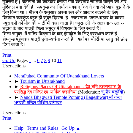
गुजरती है। चट्टानों को काटकर बनायीं गयी बेतरतीब सीढ़ियां यात्रा को और
मुश्किल बना देती हैं।रूपकुंड का निर्माण भगवान् शिव ने नंदा की प्यास बुझाने के
लिए किया था। मौसम के अनुसार अपना रूप और आकार बदलने के लिए
विख्यात रूपकुंड बहुत ही सुंदर दिखता है।खतरनाक उतार-चढ़ाव के कारण
ज्युरांगली को मौत की घाटी भी कहा जाता है।ज्युरांगली के खतरनाक उतार-
चढ़ाव के बाद यात्री शिला समुद्र में विश्राम के लिए रुकते हैं।
शिला समुद्र में रात्रि विश्राम के बाद होमकुंड के लिए प्रस्थान करते हैं।
होमकुंड पहुंचकर यात्री पूजा-अर्चना करते हैं। यहाँ पर चौसिँग्या खाड़ू को छोड़
दिया जाता है।
Print
Go Up
Pages
1
...
6
7
8
9
10
11
User actions
MeraPahad Community Of Uttarakhand Lovers
►
Tourism in Uttarakhand
►
Religious Places Of Uttarakhand - देव भूमि उत्तराखण्ड के
प्रसिद्ध देव मन्दिर एवं धार्मिक कहानियां
(Moderator:
सुधीर चतुर्वेदी
)
►
Nanda Bhagwati Temple Pothing (Bageshwar) माँ नन्दा
भगवती मन्दिर पोथिंग-बागेश्वर
User actions
Print
Help
|
Terms and Rules
|
Go Up ▲