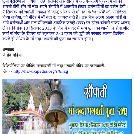
पूजा प्रारम्भ हो जायेगा। 09 सितम्बर तक रात्रि में अलग-अलग प्रहरों में माँ की
आरती होंगी और माँ नंदा अपने डंगरिये में अवतरित होकर दर्शनार्थियों को दर्शन देगी।
7 सितम्बर को चमोली गढ़वाल से 'दानू' परिवार से माँ नंदा के 'जगरिये' को आमंत्रित
किया जायेगा, जो मंदिर में माँ नंदा के 'जागर' गाते हैं। इस बीच अलग-अलग गांवों से
आये दर्शनार्थी और मेलार्थी उनको आवंटित जगहों (खव) पर झोड़ा-चांचरी गाकर आनंद
लेंगे। दिनांक 10 सितम्बर 2013 के दिन में मंदिर में भव्य पूजा का आयोजन होगा और
सायं माँ नंदा के 'डिगर' को सुलाकर 250 ग्राम की पूड़ी को प्रसाद स्वरुप वितरित
करते ही पोथिंग के माँ नंदा भगवती की पूजा का समापन होगा।
धन्यवाद
विनोद गढ़िया
विकिपीडिया पर पोथिंग ग्रामवासी माँ नंदा भगवती मंदिर पर जानकारी-
लिंक -
http://hi.wikipedia.org/s/6nzg