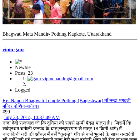
Bhagwati Mata Mandir- Pothing Kapkote, Uttarakhand
vipin gaur
Newbie
Posts: 23
Logged
Re: Nanda Bhagwati Temple Pothing (Bageshwar) माँ नन्दा भगवती
मन्दिर पोथिंग-बागेश्वर
#99
July 23, 2014, 10:37:49 AM
नन्दा देवी राजजात जो कि दुनिया की सबसे लम्बी पैदल यात्रा है। जिसमेँ कि
सर्वप्रथम चमोली जनपद के घाट(नन्दप्रयाग से मात्र 18 किमी आगे) मेँ
नन्दाकिनी नदी की आँचल मेँ बसेँ "कुरुड़" गाँव से बाजे भुंकारे के साथ नन्दादेवी
की नवीँ सदी पूर्व राजराजेश्वरी नन्दा देवी तथा दशौली क्षेत्र की ईष्ट साक्षात नन्दा