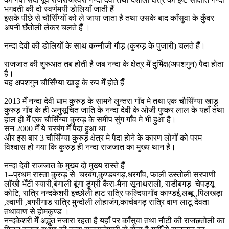
भगवती की दो स्वर्णमयी डोलियाँ जाती हैँ
इसके पीछे से चौसिँग्योँ को ले जाया जाता है तथा उसके बाद काँसुवा के कुँवर
अपनी छँतोली लेकर चलते हैँ ।
नन्दा देवी की डोलियोँ के साथ कन्नौजी गौड़ (कुरुड़ के पुजारी) चलते हैँ।
राजजात की शुरुआत तब होती है जब नन्दा के क्षेत्र मेँ दुर्भिक्ष(अपशगुन) पैदा होता
है।
यह अपशगुन चौसिँग्या खाड़ू के रुप मेँ होते हैँ
2013 मेँ नन्दा देवी धाम कुरुड़ के सामने लुन्तरा गाँव मे तथा एक चौसिँग्या खाड़ू
कुरुड़ गाँव के ही अनुसूचित जाति के नन्दा देवी के ओजी पुष्कर लाल के यहाँ तथा
हाल ही मेँ एक चौसिँग्या कुरुड़ के समीप सुंग गाँव मे भी हुआ है।
सन 2000 मेँ ये चरबंग मेँ पैदा हुआ था
और इस बार 3 चौसिँग्या कुरुड़ क्षेत्र मे पैदा होने के कारण लोगोँ को परम
विश्वास हो गया कि कुरुड़ ही नन्दा राजजात का मुख्य थान है।
नन्दा देवी राजजात के मुख्य दो मुख्य रास्ते हैँ
1--प्रथम रास्ता कुरुड़ से चरबंग,कुण्डबगड़,धरगाँव, फाली उस्तोली सरपाणी
लॉखी भेँटी स्यारी,बंगाली बूंगा डुंग्री कैरा-मैना सूनाथराली, राडीबगड़ चेपड़यू
कोटि, रात्रि नन्दकेशरी इच्छोली हाट रात्रि फल्दियागाँव काण्डई,लब्बू ,पिलखड़ा
,ल्वाणी ,बगरीगाड रात्रि मुन्दोली लोहाजंग,कार्चबगड़ रात्रि वाण लाटू देवता
तथावाण से होमकुण्ड ।
नन्दकेशरी मेँ अद्भुत नजारा रहता है यहाँ पर काँसुवा तथा नौटी की राजछतोली का