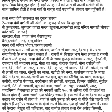
मिलन कुरुड़ बधाण की नन्दा राजराजेश्वरी से होता है यहीँ से राजजात का
प्रारम्भिक बिन्दु शुरु होता है यहाँ पर कुमाउँ की जात भी अपनी छंतोलियोँ के
साथ शामिल होती है तथा यहाँ से यात्रा कई पड़ावोँ से होकर वाण पहुँचती है।
तथा नन्दा देवी राजजात का दूसरा रास्ता
2--नन्दा देवी दशोली की डोली का कुरुड़ से धरगाँव कुमजुग
से कुण्डबगड़, लुणतरा,कांडा मल्ला,खुनाना,लामसोड़ा लाटू मन्दिर माणखी,चोपड़ा
कोट.चॉरी काण्डई
खलतरा,मोठा चाका,सेमा बैराशकुण्ड
बैरो,इतमोली,मटई, दाणू मन्दिर
पगना देवी मन्दिर भौदार,चरबंग ल्वाणी
सुंग,बोटाखला रामणी आला,जोखना, कनोल से वाण लाटू देवता। ये रास्ता
नन्दाकिनी के साथ साथ चलता है ।रामणी में विशाल भव्य मेला लगता है रामणी
मेँ आते आते कुरुड़ नन्दा देवी डोली के साथ कुरुड़ कीनन्दामय लाटू, हिण्डोली,
दशमद्वार की नन्दामय लाटू, मोठा का लाटू, केदारु पौल्यां, नौना दशोली की
नन्दादेवी, नौली का लाटू, बालम्पा देवी, कुमजुग से ज्वाल्पा देवी की डोली, ल्वाणी
से लासी का जाख, खैनुरी का जाख, मझौटी की नन्दा, फर्सवाण फाट के जाख,
जैसिंग देवता, काण्डई लांखी का रुप दानू, बूरा का द्यौसिंह, जस्यारा, कनखुल,
कपीरी, बदरीश पंचायत, बदरीनाथ की छतोली, उमट्टा, डिम्मर, द्यौसिंह, सुतोल,
स्यारी, भेंटी की भगवती, बूरा की नन्दा, रामणी का त्यूण, रजकोटी, लाटू,
चन्दनिय्यां, पैनखण्डा लाटा की भगवती आदि २०० से अधिक देवी-देवताओं का
मिलन होता है।अतः रामणी एक पवित्र स्थल है ।रामणी मेँ जाख देवता का अद्भुत
कटार भेद दर्शन भी होता है।यहां से आगे कुरुड़ की नन्दा के पीछे पीछे चलते वाण
पहुँचते हैँ जहाँ पर राजजता के दोनो रास्ते मिलकर एक हो जाते हैँ वाण मेँ स्वर्का
का केदारु, मैखुरा की चण्डिका, घाट कनोल होकर तथा रैंस असेड़ सिमली,