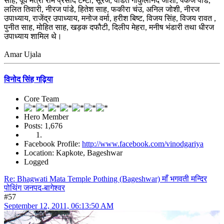
साह, पूर्व मंत्री राम प्रसाद टम्टा, सूरज, पंडित गोकुलानंद जोशी, पंकज पांडे,
ललित तिवारी, नीरज पांडे, हितेश साह, फकीरा चंउ, अनिल जोशी, नीरज
उपाध्याय, राजेंद्र उपाध्याय, मनोज वर्मा, हरीश बिष्ट, विजय सिंह, विजय रावत ,
पुनीत साह, मोहित साह, खड़क दफौटी, दिलीप मेहरा, मनीष भंडारी तथा धीरज
उपाध्याय शामिल थे।
Amar Ujala
विनोद सिंह गढ़िया
Core Team
Hero Member
Posts: 1,676
Facebook Profile:
http://www.facebook.com/vinodgariya
Location: Kapkote, Bageshwar
Logged
Re: Bhagwati Mata Temple Pothing (Bageshwar) माँ भगवती मन्दिर
पोथिंग जनपद-बागेश्वर
#57
September 12, 2011, 06:13:50 AM