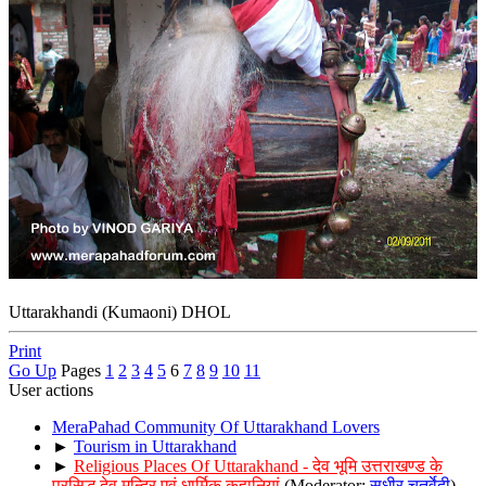
Uttarakhandi (Kumaoni) DHOL
Print
Go Up
Pages
1
2
3
4
5
6
7
8
9
10
11
User actions
MeraPahad Community Of Uttarakhand Lovers
►
Tourism in Uttarakhand
►
Religious Places Of Uttarakhand - देव भूमि उत्तराखण्ड के
प्रसिद्ध देव मन्दिर एवं धार्मिक कहानियां
(Moderator:
सुधीर चतुर्वेदी
)