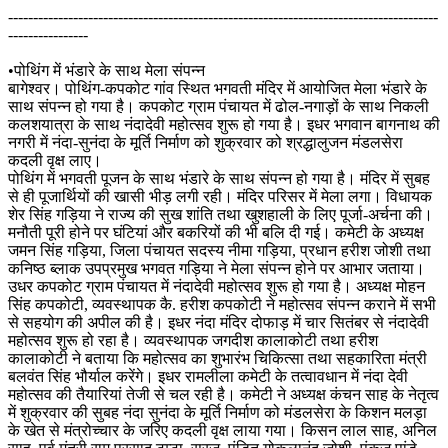
--------------------------------------------------------------------------------------
----------------
•पोथिंग में भंडारे के साथ मेला संपन्न
बागेश्वर। पोथिंग-कपकोट गांव स्थित भगवती मंदिर में आयोजित मेला भंडारे के
साथ संपन्न हो गया है। कपकोट ग्राम पंचायत में ढोल-नगाड़ों के साथ निकली
कलशयात्रा के साथ नंदादेवी महोत्सव शुरू हो गया है। इधर भगवान बागनाथ की
नगरी में नंदा-सुनंदा के मूर्ति निर्माण को शुक्रवार को श्रद्धालुजन मंडलसेरा
कदली वृक्ष लाए।
पोथिंग में भगवती पूजन के साथ भंडारे के साथ संपन्न हो गया है। मंदिर में सुबह
से ही पूजार्थियों की खासी भीड़ लगी रही। मंदिर परिसर में मेला लगा। विधायक
शेर सिंह गड़िया ने राज्य की सुख शांति तथा खुशहाली के लिए पूर्जा-अर्चना की।
मनौती पूरी होने पर घंटियां और बकरियों की भी बलि दी गई। कमेटी के अध्यक्ष
जमन सिंह गड़िया, जिला पंचायत सदस्य नीमा गड़िया, प्रधान हरीश जोशी तथा
कनिष्ठ ब्लाक उपप्रमुख भगवत गड़िया ने मेला संपन्न होने पर आभार जताया।
उधर कपकोट ग्राम पंचायत में नंदादेवी महोत्सव शुरू हो गया है। अध्यक्ष मोहन
सिंह कपकोटी, व्यवस्थापक कै. हरीश कपकोटी ने महोत्सव संपन्न कराने में सभी
से सहयोग की अपील की है। इधर नंदा मंदिर दोफाड़ में चार सितंबर से नंदादेवी
महोत्सव शुरू हो रहा है। व्यवस्थापक जगदीश कालाकोटी तथा हरीश
कालाकोटी ने बताया कि महोत्सव का शुभारंभ चिकित्सा तथा सहकारिता मंत्री
बलवंत सिंह भौर्याल करेंगे। इधर रामलीला कमेटी के तत्वावधान में नंदा देवी
महोत्सव की तैयारियां तेजी से चल रही है। कमेटी ने अध्यक्ष कंचन साह के नेतृत्व
में शुक्रवार की सुबह नंदा सुनंदा के मूर्ति निर्माण को मंडलसेरा के किशन मलड़ा
के खेत से मंत्रोच्चार के जरिए कदली वृक्ष लाया गया। किसन लाल साह, अनिल