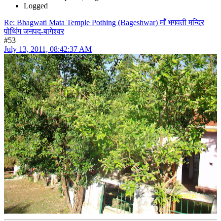
Logged
Re: Bhagwati Mata Temple Pothing (Bageshwar) माँ भगवती मन्दिर
पोथिंग जनपद-बागेश्वर
#53
July 13, 2011, 08:42:37 AM