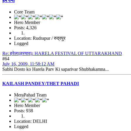
हेम पन्त
Core Team
Hero Member
Posts: 4,326
Location: Rudrapur / रुद्रपुर
Logged
Re: हरेला(हरयाव): HARELA FESTIVAL OF UTTARAKHAND
#64
July 16, 2009, 11:58:12 AM
Sabhi Dosto ko Harela Parv Ki saparivar Shubhakamna...
KAILASH PANDEY/THET PAHADI
MeraPahad Team
Hero Member
Posts: 938
Location: DELHI
Logged