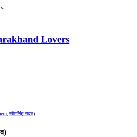
rs
.
rakhand Lovers
hem
,
खीमसिंह रावत
)
ाव)