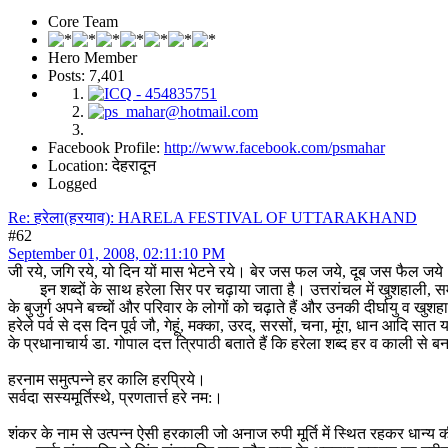
Core Team
Hero Member
Posts: 7,401
Facebook Profile:
http://www.facebook.com/psmahar
Location: देहरादून
Logged
Re: हरेला(हरयाव): HARELA FESTIVAL OF UTTARAKHAND
#62
September 01, 2008, 02:11:10 PM
जी रये, जगि रये, यो दिन यों मास भेटने रये। बेर जस फल जये, दूब जस फैल जये।
इन शब्दों के साथ हरेला सिर पर चढ़ाया जाता है। उत्तरांचल में खुशहाली, समृद्धि
के बुजुर्ग अपने बच्चों और परिवार के लोगों को चढ़ाते हैं और उनकी दीर्घायु व ख
हरेले पर्व से दस दिन पूर्व जौ, गेहूं, मक्का, उरद, सरसों, चना, मूंग, धान आदि स
के प्रधानाचार्य डा. गोपाल दत्त त्रिपाठी बताते हैं कि हरेला शब्द हर व काली से 
हरनाम समुत्पन्ने हर कालि हरप्रिये।
सर्वदा सस्यमूर्तिस्थे, प्रणता‌र्त्त हरे नम:।
शंकर के नाम से उत्पन्न ऐसी हरकाली जो अनाज रुपी मूर्ति में स्थित रहकर धान्य की