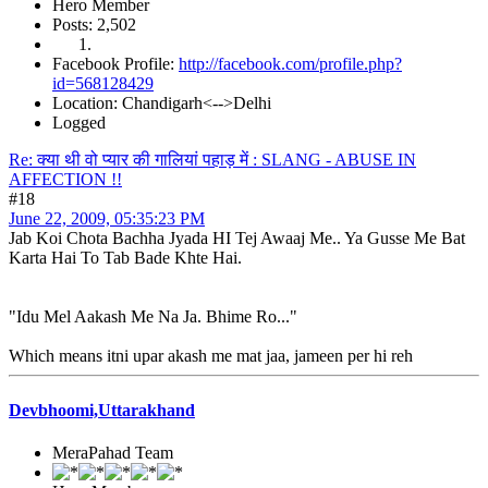
Hero Member
Posts: 2,502
Facebook Profile:
http://facebook.com/profile.php?
id=568128429
Location: Chandigarh<-->Delhi
Logged
Re: क्या थी वो प्यार की गालियां पहाड़ में : SLANG - ABUSE IN
AFFECTION !!
#18
June 22, 2009, 05:35:23 PM
Jab Koi Chota Bachha Jyada HI Tej Awaaj Me.. Ya Gusse Me Bat
Karta Hai To Tab Bade Khte Hai.
"Idu Mel Aakash Me Na Ja. Bhime Ro..."
Which means itni upar akash me mat jaa, jameen per hi reh
Devbhoomi,Uttarakhand
MeraPahad Team