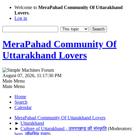
Welcome to
MeraPahad Community Of Uttarakhand
Lovers
.
Log in
MeraPahad Community Of
Uttarakhand Lovers
August 07, 2026, 11:17:30 PM
Main Menu
Main Menu
Home
Search
Calendar
MeraPahad Community Of Uttarakhand Lovers
►
Uttarakhand
►
Culture of Uttarakhand - उत्तराखण्ड की संस्कृति
(Moderators:
hem
,
खीमसिंह रावत
)