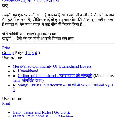
September 24, 2012, 02:30:50 PM
दाजू.
खडुणी यह एक प्यार की गाली है मतलब है खाड डालनी वाली (जिसे मरने के बाद
में गड्डे में डालना है) लेकिन कोई भी इस प्रकार के गलियों का बुरा नहीं मानता
है पहाडो में! नैन नाथ रावल ने कई गीतों में जिक्र किया है !
जैसे गोविंदी घास काटछे पुल बधाछे कम
खडुणी, .. तेरी मैत क जोगी आ रेछो चिमटा छम छमा
Print
Go Up
Pages
1
2
3
4
5
User actions
MeraPahad Community Of Uttarakhand Lovers
►
Uttarakhand
►
Culture of Uttarakhand - उत्तराखण्ड की संस्कृति
(Moderators:
hem
,
खीमसिंह रावत
)
►
Slang: Abuses In Affection - क्या थी वो प्यार की गालियां पहाड़
में
User actions
Print
Help
|
Terms and Rules
|
Go Up ▲
SMF 2.1.7 © 2026
,
Simple Machines