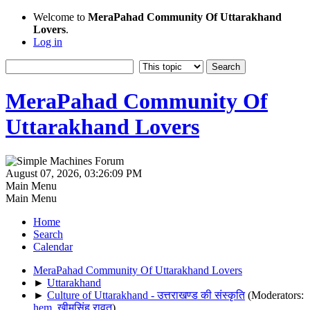
Welcome to
MeraPahad Community Of Uttarakhand
Lovers
.
Log in
MeraPahad Community Of
Uttarakhand Lovers
August 07, 2026, 03:26:09 PM
Main Menu
Main Menu
Home
Search
Calendar
MeraPahad Community Of Uttarakhand Lovers
►
Uttarakhand
►
Culture of Uttarakhand - उत्तराखण्ड की संस्कृति
(Moderators:
hem
,
खीमसिंह रावत
)