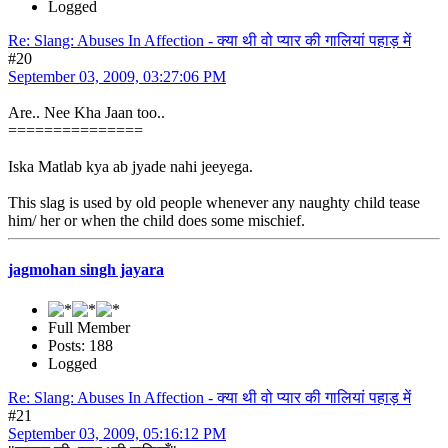
Logged
Re: Slang: Abuses In Affection - क्या थी वो प्यार की गालियां पहाड़ में
#20
September 03, 2009, 03:27:06 PM
Are.. Nee Kha Jaan too..
===============
Iska Matlab kya ab jyade nahi jeeyega.
This slag is used by old people whenever any naughty child tease
him/ her or when the child does some mischief.
jagmohan singh jayara
Full Member
Posts: 188
Logged
Re: Slang: Abuses In Affection - क्या थी वो प्यार की गालियां पहाड़ में
#21
September 03, 2009, 05:16:12 PM