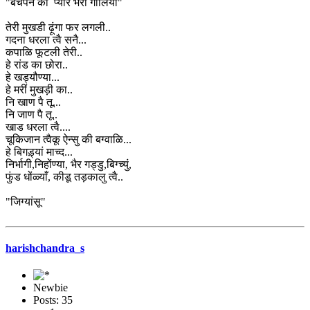
"बचपन की प्यार भरी गालियाँ"
तेरी मुखडी ढ़ूंगा फर लगली..
गदना धरला त्वै सनै...
कपाळि फूटली तेरी..
हे रांड का छोरा..
हे खड्यौण्या...
हे मरीं मुखड़ी का..
नि खाण पै तू...
नि जाण पै तू..
खाड धरला त्वै....
चूकिजान त्वैकू ऐन्सु की बग्वाळि...
हे बिगड़्यां माच्द...
निर्भागी,निहोंण्या, भैर गड्डु,बिग्च्युं,
फुंड धोंळ्याँ, कीडू तड़कालु त्वै..
"जिग्यांसू"
harishchandra_s
Newbie
Posts: 35