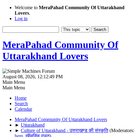
Welcome to
MeraPahad Community Of Uttarakhand
Lovers
.
Log in
MeraPahad Community Of
Uttarakhand Lovers
August 08, 2026, 12:12:49 PM
Main Menu
Main Menu
Home
Search
Calendar
MeraPahad Community Of Uttarakhand Lovers
►
Uttarakhand
►
Culture of Uttarakhand - उत्तराखण्ड की संस्कृति
(Moderators:
hem
,
खीमसिंह रावत
)