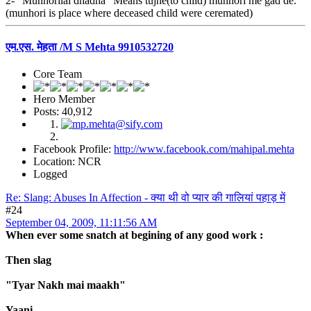
2- "Munhorilal dhadna" Means tujhe(to child) munhori me gad de.
(munhori is place where deceased child were ceremated)
एम.एस. मेहता /M S Mehta 9910532720
Core Team
Hero Member
Posts: 40,912
Facebook Profile:
http://www.facebook.com/mahipal.mehta
Location: NCR
Logged
Re: Slang: Abuses In Affection - क्या थी वो प्यार की गालियां पहाड़ में
#24
September 04, 2009, 11:11:56 AM
When ever some snatch at begining of any good work :
Then slag
"Tyar Nakh mai maakh"
Yaani.