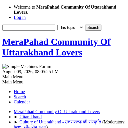
Welcome to
MeraPahad Community Of Uttarakhand
Lovers
.
Log in
MeraPahad Community Of
Uttarakhand Lovers
August 09, 2026, 08:05:25 PM
Main Menu
Main Menu
Home
Search
Calendar
MeraPahad Community Of Uttarakhand Lovers
►
Uttarakhand
►
Culture of Uttarakhand - उत्तराखण्ड की संस्कृति
(Moderators:
hem
,
खीमसिंह रावत
)