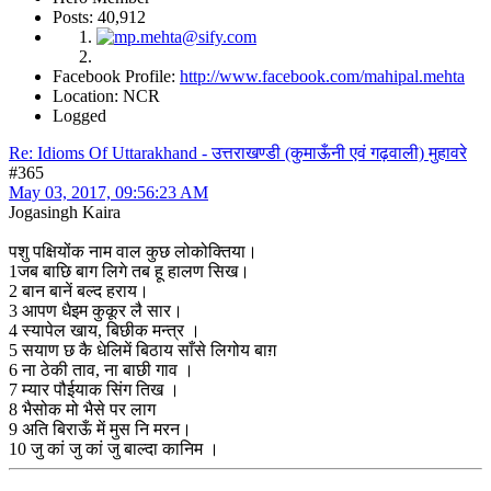
Posts: 40,912
Facebook Profile:
http://www.facebook.com/mahipal.mehta
Location: NCR
Logged
Re: Idioms Of Uttarakhand - उत्तराखण्डी (कुमाऊँनी एवं गढ़वाली) मुहावरे
#365
May 03, 2017, 09:56:23 AM
Jogasingh Kaira
पशु पक्षियोंक नाम वाल कुछ लोकोक्तिया।
1जब बाछि बाग लिगे तब हू हालण सिख।
2 बान बानें बल्द हराय।
3 आपण धैइम कुकूर लै सार।
4 स्यापेल खाय, बिछीक मन्त्र ।
5 सयाण छ कै धेलिमें बिठाय साँसे लिगोय बाग़
6 ना ठेकी ताव, ना बाछी गाव ।
7 म्यार पौईयाक सिंग तिख ।
8 भैसोक मो भैसे पर लाग
9 अति बिराऊँ में मुस नि मरन।
10 जु कां जु कां जु बाल्दा कानिम ।