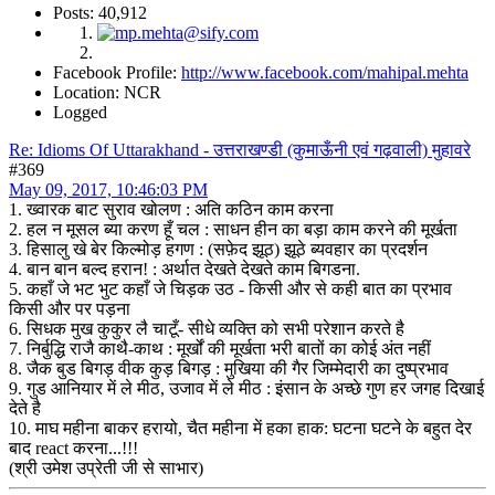
Posts: 40,912
Facebook Profile:
http://www.facebook.com/mahipal.mehta
Location: NCR
Logged
Re: Idioms Of Uttarakhand - उत्तराखण्डी (कुमाऊँनी एवं गढ़वाली) मुहावरे
#369
May 09, 2017, 10:46:03 PM
1. ख्वारक बाट सुराव खोलण : अति कठिन काम करना
2. हल न मूसल ब्या करण हूँ चल : साधन हीन का बड़ा काम करने की मूर्खता
3. हिसालु खे बेर किल्मोड़ हगण : (सफ़ेद झूठ) झूठे ब्यवहार का प्रदर्शन
4. बान बान बल्द हरान! : अर्थात देखते देखते काम बिगडना.
5. कहाँ जे भट भुट कहाँ जे चिड़क उठ - किसी और से कही बात का प्रभाव
किसी और पर पड़ना
6. सिधक मुख कुकुर लै चाटूँ- सीधे व्यक्ति को सभी परेशान करते है
7. निर्बुद्धि राजै काथै-काथ : मूर्खों की मूर्खता भरी बातों का कोई अंत नहीं
8. जैक बुड बिगड़ वीक कुड़ बिगड़ : मुखिया की गैर जिम्मेदारी का दुष्प्रभाव
9. गुड आनियार में ले मीठ, उजाव में ले मीठ : इंसान के अच्छे गुण हर जगह दिखाई
देते है
10. माघ महीना बाकर हरायो, चैत महीना में हका हाक: घटना घटने के बहुत देर
बाद react करना...!!!
(श्री उमेश उप्रेती जी से साभार)