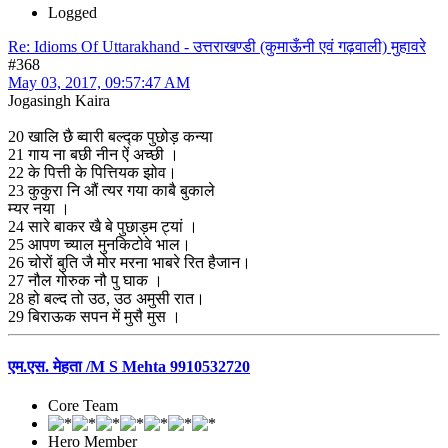
Logged
Re: Idioms Of Uttarakhand - उत्तराखण्डी (कुमाऊँनी एवं गढ़वाली) मुहावरे
#368
May 03, 2017, 09:57:47 AM
Jogasingh Kaira
20 खालि छै ब्वारी बल्द्क पुछोड़ कन्या
21 गाय ना बछी नीन ऐं अच्छी ।
22 के पित्ती के पित्तियक झोव।
23 कुकुरा नि औं त्यर गया काबै बुकाले
म्यर नया ।
24 सारे बाकर खै बे पुछाड़म ट्यां ।
25 आपण च्याल मुनकिटोवे भाल।
26 चोरों बुति जै मोर मरना भाबरे रित हैजान।
27 नौल गोरुक नौ पु घाक ।
28 हो बल्द तो उठ, उठ अमुसी रात।
29 बिराऊक सपन में मुसै मुस ।
एम.एस. मेहता /M S Mehta 9910532720
Core Team
Hero Member