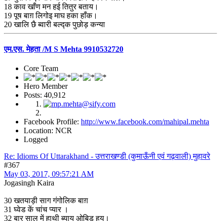
18 काव खाँण मन हई तितुर बताय।
19 पूष बाग़ लिगोइ माघ हका हाँक।
20 खालि छै ब्वारी बल्द्क पुछोड़ कन्या
एम.एस. मेहता /M S Mehta 9910532720
Core Team
Hero Member
Posts: 40,912
Facebook Profile:
http://www.facebook.com/mahipal.mehta
Location: NCR
Logged
Re: Idioms Of Uttarakhand - उत्तराखण्डी (कुमाऊँनी एवं गढ़वाली) मुहावरे
#367
May 03, 2017, 09:57:21 AM
Jogasingh Kaira
30 खतयाड़ी साग गंगोलिक बाग़
31 घ्वेड कें चांच प्यार ।
32 बार साल में हाथी ब्याय ओबिड़ हय।