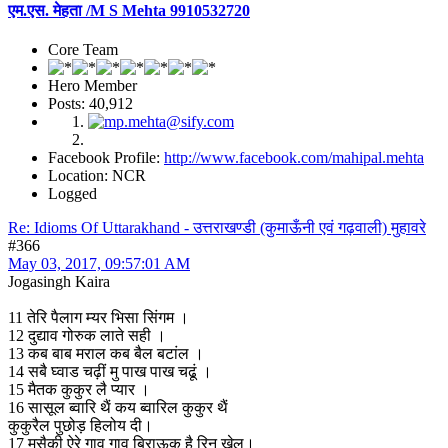
एम.एस. मेहता /M S Mehta 9910532720
Core Team
Hero Member
Posts: 40,912
Facebook Profile:
http://www.facebook.com/mahipal.mehta
Location: NCR
Logged
Re: Idioms Of Uttarakhand - उत्तराखण्डी (कुमाऊँनी एवं गढ़वाली) मुहावरे
#366
May 03, 2017, 09:57:01 AM
Jogasingh Kaira
11 तेरि पैलाग म्यर भिसा सिंगम ।
12 दुद्याव गोरुक लाते सही ।
13 कब बाब मराल कब बैल बटांल ।
14 सबै घ्वाड चढ़ीं मु पाख पाख चढूं ।
15 मैतक कुकुर लै प्यार ।
16 सासूल ब्वारि थैं कय ब्वारिल कुकुर थैं
कुकुरैल पुछोड़ हिलोय दी।
17 मुसैकी ऐरे गाव गाव बिराऊक है रिन खेल।