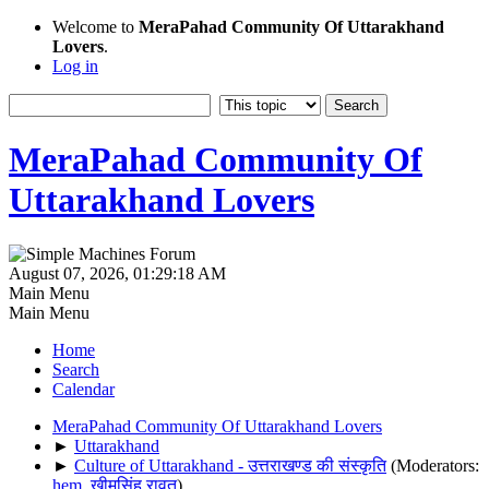
Welcome to
MeraPahad Community Of Uttarakhand
Lovers
.
Log in
MeraPahad Community Of
Uttarakhand Lovers
August 07, 2026, 01:29:18 AM
Main Menu
Main Menu
Home
Search
Calendar
MeraPahad Community Of Uttarakhand Lovers
►
Uttarakhand
►
Culture of Uttarakhand - उत्तराखण्ड की संस्कृति
(Moderators:
hem
,
खीमसिंह रावत
)