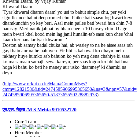
Khwaral Daam, by Vijay Kumar
Khwaral Daam
'Tyar khwaral dharun daam' yo usi to bahut simple chu, per yeki
significance bahut deep rooted chu. Pailee bati saasu log bwari keyn
dhamkunchin yo key beri. Asal mein pailee bati bwari hun chin 7-8
barasay. Meri nanik jabhat by bhau chee u 10 barsey chin. U age
mein bwari khel kood mein lag janil hunalin-tab sasu kun chee 'chal
kaam ker nanatar tyar khwarun...'
Doston ab samay badal chuka hai, ab wasiey to na he aisee saas rah
gayi hain aur na he bahuyen. Fir bhi is kahawat ko dhayn mein
rakhtey huye humko sab bahuon ko yeh msg dena chahiye ki saas
ko ma samaan samajh sewa kareyn, per saas logon ko bhi batlana
hoga ki bahu ko beti he maney aur usko 'daamney' ki dhamki na
deyn.
(
http://www.orkut.co.in/Main#CommMsgs?
cmm=12821586&tid=2474585906995365650&na=3&npn=57&nid=
2474585906995365650-5187365559228882933
)
एम.एस. मेहता /M S Mehta 9910532720
Core Team
Hero Member