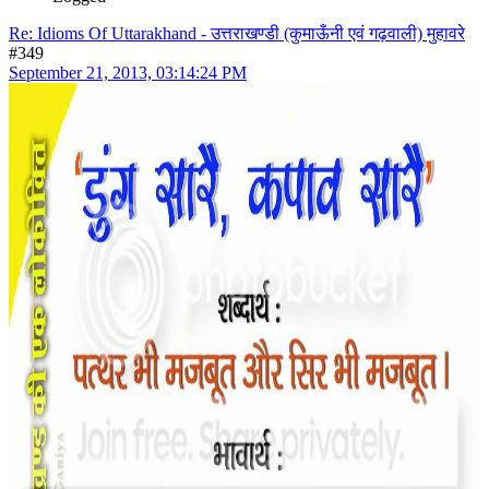
Re: Idioms Of Uttarakhand - उत्तराखण्डी (कुमाऊँनी एवं गढ़वाली) मुहावरे
#349
September 21, 2013, 03:14:24 PM