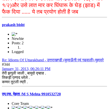
१/२)और उसे लात मार कर घिंघारू के घेड़ (झाड) में
फैक दिया ...... ये तब प्रयोग होती है जब
prakash bisht
Newbie
Posts: 2
Logged
Re: Idioms Of Uttarakhand - उत्तराखण्डी (कुमाऊँनी एवं गढ़वाली) मुहावरे
#344
January 31, 2013, 06:26:11 PM
तेरी झगुली जाली , बामुदो द्य्हाह .
तिकड़ी एत्गाद धरेले .
कम्मर तुटली त्य्री .
एम.एस. मेहता /M S Mehta 9910532720
Core Team