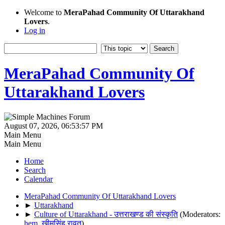
Welcome to
MeraPahad Community Of Uttarakhand
Lovers
.
Log in
MeraPahad Community Of
Uttarakhand Lovers
August 07, 2026, 06:53:57 PM
Main Menu
Main Menu
Home
Search
Calendar
MeraPahad Community Of Uttarakhand Lovers
►
Uttarakhand
►
Culture of Uttarakhand - उत्तराखण्ड की संस्कृति
(Moderators:
hem
,
खीमसिंह रावत
)