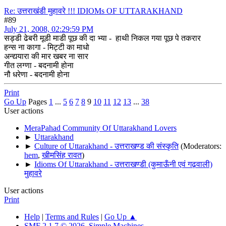
Re: उत्तराखंडी मुहावरे !!! IDIOMs OF UTTARAKHAND
#89
July 21, 2008, 02:29:59 PM
सड्डी ढेबरी मूडी माडी पूछ की दा भ्या - हाथी निकल गया पूछ पे तकरार
हन्स ना कागा - मिट्टी का माधो
अन्द्ययारा की मार खबर ना सार
गीत लग्णा - बदनामी होना
नौ धरेणा - बदनामी होना
Print
Go Up
Pages
1
...
5
6
7
8
9
10
11
12
13
...
38
User actions
MeraPahad Community Of Uttarakhand Lovers
►
Uttarakhand
►
Culture of Uttarakhand - उत्तराखण्ड की संस्कृति
(Moderators:
hem
,
खीमसिंह रावत
)
►
Idioms Of Uttarakhand - उत्तराखण्डी (कुमाऊँनी एवं गढ़वाली)
मुहावरे
User actions
Print
Help
|
Terms and Rules
|
Go Up ▲
SMF 2.1.7 © 2026
,
Simple Machines