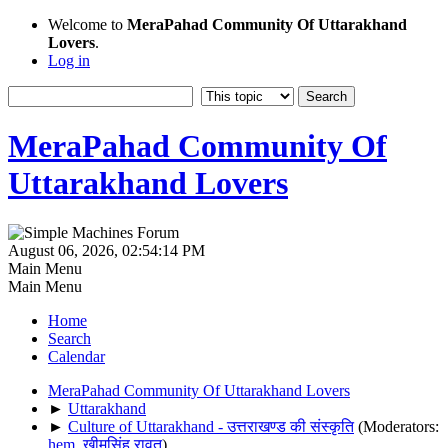
Welcome to
MeraPahad Community Of Uttarakhand
Lovers
.
Log in
MeraPahad Community Of
Uttarakhand Lovers
August 06, 2026, 02:54:14 PM
Main Menu
Main Menu
Home
Search
Calendar
MeraPahad Community Of Uttarakhand Lovers
►
Uttarakhand
►
Culture of Uttarakhand - उत्तराखण्ड की संस्कृति
(Moderators:
hem
,
खीमसिंह रावत
)