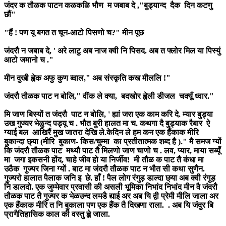
जंदर क तौळक पाटन कळकळि भौण म जबाब दे ,"बुड्यान्द दैक दिन कटणु
छौं"
"हैं ! पण यू बगत त चून-आटो पिसणो च?" मीन पूछ
जंदरौ न जबाब दे, ' अरे लाटु अब नाज क्वी नि पिसद. अब त फ्लोर मिल या पिस्युं
आटो जमानो च ."
मीन दुखी ह्वेक अफु कुण ब्वाल," अब संस्कृति कख मीललि !"
जंदरौ तौळक पाट न बोलि," वींक ले क्या, बदखोर ह्वेली डीजल चक्यूँ ध्वार."
मि जाण बिस्यों त जंदरौ पाट न बोलि, ' ह्यां जरा एक काम करि दे. म्यार बुड्या
उख गुज्यर भेळुन्द पड्यू च . भौत बुरी हालत मा च. कथगा दै बुड्याक रैबार ऐ
ग्याई बल आखिरैं मुख जातरा देखि ले.केदिन ले हम कन एक हैंकाक मीरि
बुकान्दा छ्या (मीरि बुकाण- किस/चुम्मा का प्रतीतात्मक शब्द है )." मै समज ग्यों
कि जंदरौ तौळक पाट मथ्यौ पाट तै मिलणो जाण चाणो च . लव, प्यार, माया सब्यूँ
मा जगा इकसनी होंद, चाहे जीव हो या निर्जीव! मी तौळ क पाट तै कंधा मा
उठैक गुज्यर जिना ग्यों . बाट मा जंदरौ तौळक पाट न भौत सी कथा सुणैन.
गुज्यरो हालात पैलाक जनि इ छे. हाँ ! पैल लोग रंगुड़ डाल्दा छ्या अब क्वी रंगुड़
नि डालदो. एक जुम्मेवार प्रवासी की असली भूमिका निभांद निभांद मीन वै जंदरौ
तौळक पाट तै गुज्यर क भेळउन्द लमडै द्याई अर अब यि द्वी प्रेमी मीलि जाला अर
एक हैंकाक मीरि त नि बुकाला पण एक हैंक तै दिखणा राला. . अब यि जंदुर बि
प्रागैतिहासिक काल की वस्तु ह्व़े जाला.