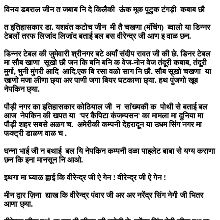
विनय डबराल जीन त जबाब नि दे किलैकी ऊंक मूक पुटुक टंगड़ी कबाब छौ
त इतिहासकार डा. यशवंत कटोच जीन मी तै चखणा (मंचिंग) ब्वालो या डिन्नर
टेबलों तरफ लिजांद लिजांद बताई बल बस वीरेन्द्र जी आण इ वाळ छन.
डिन्नर टेबल की जुमेवारी श्रीनगर बटे अयाँ संदीप रावत जी की छे. डिनर टेबल
मा सौब खाणा सूखो छौ जन कि बनि बनि क वेज-नोन वेज तंदूरी कबाब, तंदूरी
मुर्गा, भुनी मुंगरी आदि आदि.एक बि रसा वळो साग नि छौ. सौब सूखो चखणा या
खाणो मजा लीणा छ्या अर पाणी जगा बियर घटकाणा छ्या. हथ पुंजणो खूब
नेपकिन छ्या.
पौड़ी नगर का इतिहासकार कोठियाल जी न सांख्यकी क पोथी से बताई बल
आज नेपकिन की खपत या 'पर कैपिटा कंजम्पसन' का मामला मा दुनिया मा
पौड़ी शहर सबसे अळग च. अमेरीकी कम्पनी देहरादून या उधम सिंग नगर मा
फक्ट्री डाळण वाळ च .
घन्ना भाई जी न बथाई बल यि नेपकिन कम्पनी वळा पाइलेट बाबा से यग्य कराणा
छन कि इना मानसून नि आओ.
इथगा मा घ्याळ ह्वाई कि वीरेन्द्र जी ऐ गेन ! वीरेन्द्र जी ऐ गेन !
मीन द्वार ज़िना द्याख कि वीरेन्द्र पंवार जी अर अर नरेंद्र सिंग नेगी जी भितर
आणा छ्या.