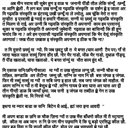
अब मीन स्वाच की सुबेर हूण इ वाळ च जनानी पींडौ तौल लेकि संन्यूँ /छन्यूँ
मा आणि ह्वेली . मै लग बल उख सन्यूँ मा गढ़वळि संस्कृति क दर्शन ह्व़े इ जाला अर
मि गढ़वळि संस्कृति क इंटरव्यू उखी छन्यूँ मा ले ल्योलु. अब चूंकि मेरो त सरा
मुन्डीत इ प्रवाशी ह्व़े ग्याई त हमारि गौशाला, सन्नी या छन्न्युं मा गढ़वळि संस्कृति
त मिलण से राई. अर उन्नी बि गढ़वळि संस्कृति तै अपनाणो काम हम प्रवास्युं
थुका च गढ़वळि संस्कृति तै अपनाणों जुमेवारी गढ़वाळ का बासिन्दौ कि ही हूण
चयांद कि ना ? अरे हम प्रवासी गढ़वळि संस्कृति अपणावां कि भैर देसूं संस्कृति
अपणावां ! जख रौला उखाक इ संस्कृति अपनाण इ ठीक च कि ना?
त मि दुसरो छन्न्युं मा ग्यो. मि जब छ्वटु छौ त ये बगत (घाम आणौ टैम पर) गाँ से
जादा चहल पहल सन्न्युं ज़िना होंद छौ. गोर भैर गाडो, मोंळ भैर गाडो, दुधाळ गौड्यू
तै पींड खलाओ, घास खलाओ . ये बगत संन्युं मा भौत काम हूंद थौ.
मि एकाक सनि/छनि/गौसाला मा ग्यों त उख सुंताळ लग्यु छौ. सन्नी चौक मा
तछिल, कण्डाळि अर लेंटीना जम्यु छौ. सन्नि क नाम नि छौ बस जंगळ इ जंगळ.
फिर मी स्ब्युं सन्न्युं मा ग्यों त सबि जगा इ हाल छौ. सब जगा जंगळ को माहौल. मी
अपण सन्नि म ग्यों त मी बेसुध ह्व़े ग्यों .सन्नि गायब छे बस घास अर घास अर द्वी
तीन गीन्ठी डाळ बि जम्याँ छ्या. जब सनी इ जंगळ मा तब्दील ह्व़े गेन त उख
संस्कृति ह्वेली ना. मि निरसे ग्यों.
इथगा मा म्यार बाडा क सनि बिटेन धै आई., ह्यां जरा इना आवदी "
मी अपण बाडा क छनि क चौक ज़िना ग्यों त उख भैंस बाँधणो कील मी तै भट्याणु
छौ. कील मा अब जान त नि छे पण मीन पछ्याणि दे कि यू बड़ो प्रसिद्ध कील छौ.
म्यार बूड दिदा न यि सालौ कील घौट होलु पर अब भसभसो ह्व़े ग्या छौ.