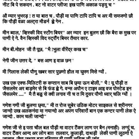
नीट बि पे सकदन . बट नो वाटर प्लीज! इख पाणि अकाळ पड्यु च "
औ म्यार भुभरड़ ! त या बात च . पौड़ी मा पाणि टापि टापि च अर मी समजणो छौ
कि पौड़ी वळा अल्ट्रा मौडर्न ह्व़े गेन .
मीन ब्वाल,' व्हिस्की विद स्टोंग बियर" अर म्यार इन बुलण छौ कि बैरा क मुख पर
पाणी ऐ गे. वैन व्हिस्की विद स्ट्रौंग बियर तैयार कार.
मीन बी.मोहन जी तै पूछ, "भै !भुला वीरेंद्र कख च"
नेगी जीन उत्तर दे, " बस आण इ वाळ छन '
मी गिलास लेकी पौणु खबर सार पुछणो हौल मा घुमण मिसे ग्यों .
उख एक एक्स-मिलिटरी क कप्तान साब बि छ्या ऊन बोली," भै ! यू पौड़ी त
जैसलमेर अर बाड़मेर से बि फंड ह्व़े गे. वन्स अपौन ए टाइम आइ वज पोस्टेड इन
जैसलमेर ...." मै तै बळु से क्वी लगाव नी च त मि दुसर पौणो ध्वार् चलि ग्यों ।
गणेश गणी जी बुलणा छ्या," मी त रोज सुबेर उठिक मोटर साइकल से श्रीनगर
जान्दो उख अलकनंदा मा नयान्दो अर अपण परिवारों बान एक कन्टर पाणी लेक ऐ
जान्दो . काम चली जान्दो"
गणेश जी से इ पता चौल बल पौड़ी मा वाटर टैंकर लाण पर बैन (मनाही) लग्युं च.
वाटर टैंकर आन्द अर लोग बाग़ तलवार, कुलाड़ी, दाथड़ी लेकी पाणी लुठणो ऐ
जान्दन. जैमा जथगा बड़ा हथियार वी पाणी लूठिक ली जांद