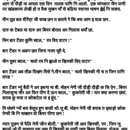
आण से पौड़ी मा अगला दस दिन तलक पाणि नि आलो. एक व्यंगकार जैन पाणी
पर खंडकाव्य लेखी हो त वैक मुखन याँ से बढिया स्वागत भाषण ह्वेई नि सकद.
मीन पूछ बल वीरेंद्र जी कख छन त बताये गे कि बस आण इ वाळ छन .
दारु क टेबल मा दारु अर बियर बोतल अर गिलास धर्याँ छा.
मिन बार टेंडर कुणि ब्वाल," रम विद वाटर !"
बार टेंडर न अळग छत जिना नजर घुमै दे.
मीन दुबर ब्वाल," चलो रम नि ह्वाओ त व्हिस्की विद वाटर"
बार टेंडर अब तौळ दिखण मिसे गे.मीन ब्वाल," चलो व्हिस्की नी च त जिन पाणि
दगड "
बार टेंडर भ्युं बैठी गे अर इथगा मा बी. मोहन नेगी जी दौड़ी दौड़ी क सि ऐन , बियर
गिलासुन्द भौर अर फिर पीण दै ऊन ब्वाल,," कुकरेती जी ! यार क्या करणा छंवां.
शराब कु मजा त कोकटेल मा इ हूंद."
मि घंघणे ग्यों बस बेसुध हूण बाकी थौ.जु बी. मोहन नेगी जी शराब त छ्वाड़ो कोक
पेप्सी बि नि चखदन वो बियर पीणा छन !
म्यार पुछण से पैलि नेगी जीन बोली," कुकरेती जी आप व्हिस्की, रम , जिन जु
ब्वालो ओ पी सकदन पण आप तै व्हिस्की मा पाणी जगा बियर मिलाण पोडल. आप