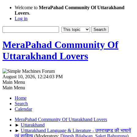
Welcome to
MeraPahad Community Of Uttarakhand
Lovers
.
Log in
MeraPahad Community Of
Uttarakhand Lovers
August 10, 2026, 12:24:03 PM
Main Menu
Main Menu
Home
Search
Calendar
MeraPahad Community Of Uttarakhand Lovers
►
Uttarakhand
►
Utttarakhand Language & Literature - उत्तराखण्ड की भाषायें
एवं साहित्य
(Moderators:
Dinesh Bijalwan
,
Saket Bahuguna
)