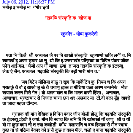
July 06, 2012, 11:16:37 PM
चबोड़ इ चबोड़ मा गंभीर छ्वीं
गढ़वळि संस्कृति क खोज मा
खुजनेर - भीष्म कुकरेती
पता नि किलै धौं अच्काल जै पर बि द्याखो संस्कृति खुज्याणो खजि लगीं च. मि
खामखाँ इ अपण ड़्यार आ णु थौ कि इ-उत्तराखंड पत्रिका क विपिन पंवार जीक
फोन आई बल,"भैजी आप गाँ जाणा छंवां त जरा गढ़वळि संस्कृति क इंटरव्यू
लेक ऐ जैन, अच्काल गढ़वळि संस्कृति कि बड़ी भारी मांग च."
जब बिटेन मीडिया वाळु न सूण कि मार्केटिंग कु नियम च कि अपण
ग्राहकुं तै वो इ द्याओ जु ऊं तै चयाणु ह्वाऊ त मीडिया वळा अपण बन्चनेरूं भौत
खयाल करण मिसे गेन। वो अलग बात च कि भारत वासी हिंसा , अनाचार,
अत्याचार, भ्रष्टाचार से निजात चाणा छन अर अखबार या टी.वी वळा यूँइ खबरों
ता जादा महत्व दीन्दन.
ग्राहक की मांग देखिक इ विपिन पंवार जीन बोली होलु कि गढ़वळि संस्कृति
क इंटरव्यू ल्हेकी ऐ जयां. मीन बि स्वाच कि उनि बि मि खांमाखां गाँ जाणु छौ त यीं
बौ मा कुछ काम नी त स्या कलोड़ी काँध मलासणि च वळ हिसाब से मीन स्वाच
कुछ ना से बढिया बेकार को इ सै कुछ त काम मील. चलो ए बाना गढ़वळि संस्कृति