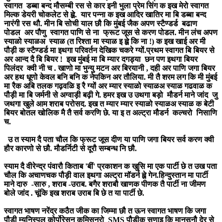
स्वागत डब्बा बन्द मौसम्बी रस से कार इनी भुला प्रेम सिंग क इख मेरो स्वागत
मिल्क डेयरी चोकलेट से ह्व़े. यार पन्ना क इख आदिर खातिर मा बि डब्बा बन्द
नारंगी रस थौ. मीन बि सोची याल छौ कि मुंबई जैक अपण स्टैण्डर्ड बढाण
पोडल अर पौणु स्वागत पाणि से ना फ्रूट जूस से करण पोडल. मीन लंच अपण
स्याळो स्याळअ स्याळ (त रिश्ता मा स्याळ इ ह्व़े कि ना !) क इख खाई अर मी
पौड़ी क स्टैण्डर्ड मा इथगा परिवर्तन देखिक चकरे ग्यों.प्रथम स्वागत बि बियर से
अर आन्द दै बि बियर ! इख मुंबई मा बि म्यार दगड्या छन पण इथगा बियर
पिलंदर क्वी नी च . खाणो मा भुन्यु मटन अर बिरयानी , दही अर पाणि जगा बियर
अर हथ धूणो केवल बनि बनि क नेपकिन अर तौलिया. मी तै शरम लग कि मी मुंबई
मा रैक अबि तलक गढ़वळि इ रै ग्यों अर म्यार स्याळो स्याळअ स्याळ गढवाळ क
पौड़ी मा बि जर्मनी से अग्वाड़ी बढ़ी गे. हमर इख उ उथगा बड़ो मौडर्न माने जांद जु
जथगा खुले आम शराब परोसद. इख त म्यार म्यार स्याळो स्याळअ स्याळ क बेटी
बियर बोतल खोलिक मै तै सर्व करणि छे. या इ त अल्ट्रा मौडर्न कल्चरो निसाणि
च.
उ त स्याम दै पता चौल कि फ्रूट जूस दीण या पाणि जगा बियर सर्व करण क्वी
हौर कारणो से छौ. मौडर्निटी से दूरौ सम्बन्ध नि छौ.
स्याम दै वीरेन्द्र पंवारौ किताब 'बीं' प्रकाशन क खुसि मा एक पार्टी छे त उख पता
चौल कि अचाणचक पौड़ी वाल इथगा अल्ट्रा मॉडर्न ह्व़े गेन.हिन्दुस्तान मा पार्टी
माने दारु -सारु , शराब -उराब. बगैर शराबौ खाणक पीणक तै पार्टी ना जीमण
बोले जांद . चूंकि इख शराब उराब बि छे त या पार्टी छे.
स्वागत भाषण नरेंद्र कठैत जीक का जिम्मा छौ त ऊन स्वागत भाषण कि जगा
पौड़ी म्युनिस्पल कोर्पोरेसन कमिसनरो SMS पौड़ीक सुणाइ कि मानसूनौ देर से