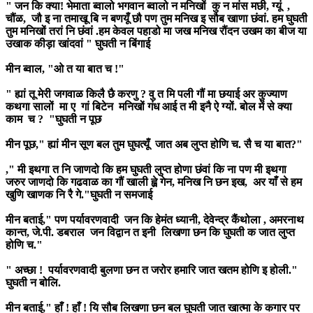
" जन कि क्या! भेमाता ब्वालो भगवान ब्वालो न मनिखों कु न मांस मछी, ग्यूं ,
चौंळ, जौ इ ना तमाखू बि न बणयूँ छौ पण तुम मनिख इ सौब खाणा छंवां. हम घुघती
तुम मनिखों तरां नि छंवां .हम केवल पहाडो मा जख मनिख रौंदन उखम का बीज या
उखाक कीड़ा खांदवां " घुघती न बिंगाई
मीन ब्वाल, "ओ त या बात च !"
" ह्यां तू मेरी जगवाळ किलै छै करणु ? वु त मि पली गौं मा छयाई अर कुज्याण
कथगा सालों मा ए गां बिटेन मनिखों गंध आई त मी इनै ऐ ग्यों. बोल में से क्या
काम च ? "घुघती न पूछ
मीन पूछ," ह्यां मीन सूण बल तुम घुघत्यूँ जात अब लुप्त होणि च. सै च या बात?"
," मी इथगा त नि जाणदो कि हम घुघती लुप्त होणा छंवां कि ना पण मी इथगा
जरुर जाणदो कि गढवाळ का गौं खाली ह्व़े गेन, मनिख नि छन इख, अर याँ से हम
खुणि खाणक नि रै गे."घुघती न समजाई
मीन बताई," पण पर्यावरणवादी जन कि हेमंत ध्यानी, देवेन्द्र कैंथोला , अमरनाथ
कान्त, जे.पी. डबराल जन विद्वान त इनी लिखणा छन कि घुघती क जात लुप्त
होणि च."
" अच्छा ! पर्यावरणवादी बुलणा छन त जरोर हमारि जात खतम होणि इ होली."
घुघती न बोलि.
मीन बताई," हाँ ! हाँ ! यि सौब लिखणा छन बल घुघती जात खात्मा के कगार पर