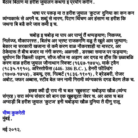
बैठाव बिठाण मा हरीश जुयालन कथगा इ प्रयोग करीन .
भाषा पर पकड़ मा त हरीश जुयाल 'कुटज' दुनिया का कन कन
व्यंग्यकारूं से अगनै च. शब्दुं से मारण, पिटण थिंचण अर हंसाण मा हरीश कि
जथगा बि बडै करे जाव कमी इ च.
चबोड़ इ चबोड़ मा पाप अर पाप्युं तैं थप्पड़याण; निकज्ज,
निर्लज्ज, मौकापरस्त , बिलंच अर भ्रष्ट राजकरणि वळु तै खुले आम जुत्याण;
बेकार मा सरकारी खजाना से कमै करण वाळ नौकरशाही या मास्टर, अर
ठेकेदारू तै बीच बजार मा नंगी करण; अळगसी , डरख्वा समाज पर फड्याण;
धुर्यापन कि खिल्ली उड़ाण, सौज-सौज मा अड़ाण अर दगड मा हौंस कि छळाबळि
करण वाळ हरीश जुयाल जौनाथान स्विफ्ट (१६६७-१७४५), मार्क ट्वैन
(१८३५-१९१०), अरिस्तोफेंस (446- 386 B.C. ), हेनरी फील्डिंग
(१७०७-१७५४) , डब्ल्यू. एस. गिल्बर्ट (१८३६-१९०१) , रे ब्रेडबरी, रोजर
अबोट, जफर अब्बास, स्टीव बेल जन नामी गिरामी व्यंग्यकारूं दगड बैठण लैक च.
इख्मा क्वी द्वी राय नी च बल 'खुबसाट' चबोड्या खौळ (व्यंग्य
संग्रह ) सरा व्यंग्य संसार को बान एक ख़ूबसूरत जेवर च. अर आस च बल
अग्वाड़ी बि हरीश जुयाल 'कुटज' इनी चबोड्या खौळ दुनिया तै दीणु रालू
भीष्म कुकरेती
मुंबई ,
मई २०१२,