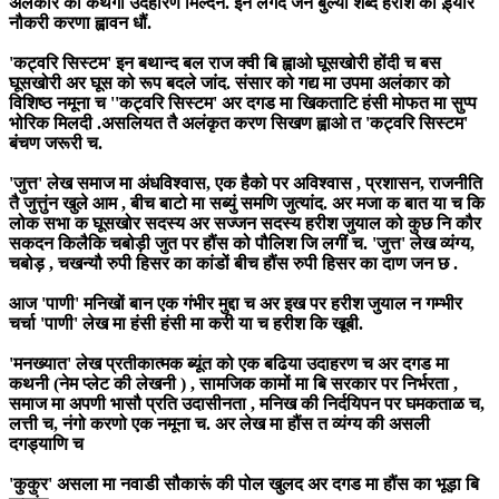
अलंकार का कथगा उदहारण मिल्दन. इन लगद जन बुल्यां शब्द हरीश का ड़्यार
नौकरी करणा ह्वावन धौं.
'कट्वरि सिस्टम' इन बथान्द बल राज क्वी बि ह्वाओ घूसखोरी होंदी च बस
घूसखोरी अर घूस को रूप बदले जांद. संसार को गद्य मा उपमा अलंकार को
विशिष्ठ नमूना च ''कट्वरि सिस्टम' अर दगड मा खिकताटि हंसी मोफत मा सुप्प
भोरिक मिलदी .असलियत तै अलंकृत करण सिखण ह्वाओ त 'कट्वरि सिस्टम'
बंचण जरूरी च.
'जुत्त' लेख समाज मा अंधविश्वास, एक हैको पर अविश्वास , प्रशासन, राजनीति
तै जुत्तुंन खुले आम , बीच बाटो मा सब्युं समणि जुत्यांद. अर मजा क बात या च कि
लोक सभा क घूसखोर सदस्य अर सज्जन सदस्य हरीश जुयाल को कुछ नि कौर
सकदन किलैकि चबोड़ी जुत पर हौंस को पौलिश जि लगीं च. 'जुत्त' लेख व्यंग्य,
चबोड़ , चखन्यौ रुपी हिसर का कांडों बीच हौंस रुपी हिसर का दाण जन छ .
आज 'पाणी' मनिखों बान एक गंभीर मुद्दा च अर इख पर हरीश जुयाल न गम्भीर
चर्चा 'पाणी' लेख मा हंसी हंसी मा करी या च हरीश कि खूबी.
'मनख्यात' लेख प्रतीकात्मक ब्यूंत को एक बढिया उदाहरण च अर दगड मा
कथनी (नेम प्लेट की लेखनी ) , सामजिक कामों मा बि सरकार पर निर्भरता ,
समाज मा अपणी भासौ प्रति उदासीनता , मनिख की निर्दयिपन पर घमकताळ च,
लत्ती च, नंगो करणो एक नमूना च. अर लेख मा हौंस त व्यंग्य की असली
दगड्याणि च
'कुकुर' असला मा नवाडी सौकारूं की पोल खुलद अर दगड मा हौंस का भूड़ा बि