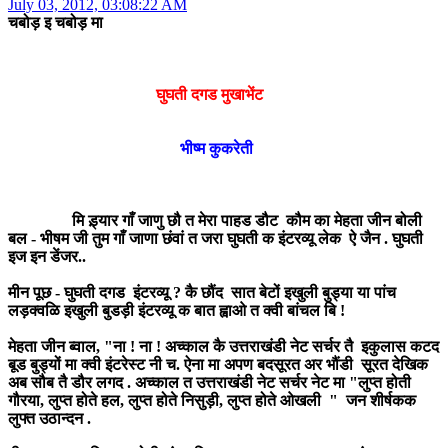
July 03, 2012, 03:08:22 AM
चबोड़ इ चबोड़ मा
घुघती दगड मुखाभेंट
भीष्म कुकरेती
मि ड़्यार गाँ जाणु छौ त मेरा पाहड डौट कौम का मेहता जीन बोली
बल - भीषम जी तुम गाँ जाणा छंवां त जरा घुघती क इंटरव्यू लेक ऐ जैन . घुघती
इज इन डेंजर..
मीन पूछ - घुघती दगड इंटरव्यू ? कै छौंद सात बेटों इखुली बुड्या या पांच
लड़क्वळि इखुली बुडड़ी इंटरव्यू क बात ह्वाओ त क्वी बांचल बि !
मेहता जीन ब्वाल, "ना ! ना ! अच्काल कै उत्तराखंडी नेट सर्चर तै इकुलास कटद
बूड बुड्यों मा क्वी इंटरेस्ट नी च. ऐना मा अपण बदसूरत अर भौंडी सूरत देखिक
अब सौब तै डौर लगद . अच्काल त उत्तराखंडी नेट सर्चर नेट मा "लुप्त होती
गौरया, लुप्त होते हल, लुप्त होते निसुड़ी, लुप्त होते ओखली " जन शीर्षकक
लुफ्त उठान्दन .