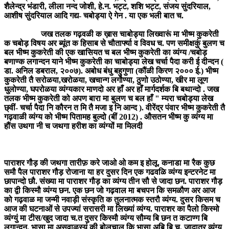
शैलेन्द्र भंडारी, लीला नन्द जोशी, हे.न. भट्ट, शशि भट्ट, संजय सुंदरियाल,
आशीष सुंदरियाल आदि गद्य- चबोड्या ऐ गेन . या एक भली बात च.
जख तलक गढ़वळी क ख़ास चाबोड्या लिख्वारूं मा भीष्म कुकरेती
क चबोड़ विषय अर ब्यूंत क हिसाब से चौतार्फ्या व विवध च. पण समीक्षकुं बुलण च
बल भीष्म कुकरेती की एक खासियत च बल भीष्म कुकरेती का व्यंग्य /चबोड़
बणाण्क लगान्दन याने भीष्म कुकरेती का चाबोड्या लेख चर्चा पैदा करी ई दीन्दन (
डा. अनिल डबराल, २००७). अबोध बंधु बहुगुणा (कौंळी किरण २००० ई.) भीष्म
कुकरेती तै सरोळया,खरोळया, खचान्ग लगौण्या, ठुणो उठोण्या, खीर मा लूण
धुलोण्या, घपरोळया व्यंग्यकार माणदो अर हाँ अर हाँ मार्गदर्शक बि बथान्दो . जख
तलक भीष्म कुकरेती को अपण बारा मा बुलण च बल हाँ " म्यरा चबोड्या लेख
छ्वीं- चर्चा पैदा नि कौरन त मि तै मजा इ नि आन्द ). वीरेंद्र पंवार भीष्म कुकरेती तै
गढ़वाळी व्यंग्य को भीष्म पितामह बुल्दो (बीं 2012) . औसतन भीष्म कु व्यंग्य मा
हौंस उथगा नी च जथगा हरीश का व्यंग्यों मा मिलदी
पाराशर गौड़ की जथगा तारीफ़ करे जाओ ओ कम इ होलू. कनाडा मा रैक कुछ
समौ पैल पाराशर गौड़ रोजाना या हर दुसर दिन एक गढवळि व्यंग्य इन्टरनेट मा
छापान्दो छौ. संख्या मा पाराशर गौड़ का व्यंग्य तीन सौ से जादा छन. पाराशर गौड़
का द्वी किस्मौ व्यंग्य छन. एक छन जो गढ़वाल मा बचपन कि समळौण अर आज
को गढ़वाळ मा जन्मी नवाड़ी संस्कृति क तुलनात्मक स्तरौ व्यंग्य. दुसर किसम च
आज की घटनाओं से उपज्यां सरासरी मा लिख्यां व्यंग्य. पाराशर का पैलो किस्मो
व्यंग्युं मा टीस/खुद जादा च.त दुसर किस्मौ व्यंग्य सौम्य बि छन त कटाण्ग बि
लगान्दन. भासा मा असवाळस्यूं की बोलचाल कि भासा अबि बि च. जादातर व्यंग्य