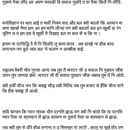
पुछणो पैसा लींद अर अपण घरवळी बि सवाल पुछदि त वा पैसा किलै नि लींदि .
मनोविज्ञान पर बात आई त मर्फी नियम याद औंद बल क्वी ब्वालो कि अस्मान मा
घणा खरबों गैणा छन अर हम मानि लीन्दा पण क्वी बवालों बल इन खुर्सी क रंग
भूरिण च त हम दस दें खुर्सी तै दिखदा बल या बात सै च कि ना !.
इनाम या प्रसिद्धि वै तै नि मिलदि जु काम करद . अब द्याखो ना हौळ बल्द
लगान्दन पण बुले जांद बल 'ये फलण न अन्क्वैक बाई'.
स्कूलम वैबरी भौत गुस्सा आन्द जब तुम तै मास्टर जी उ सवाल नि पुछदन जौंक
उत्तर तुम जाणदा छंवां .मास्टर जी वी सवाल पुछदन जौंक जबाब तुम तै नि आंदो.
क्वी हर्चीं चीज जन कि चक्कू चौड़ तबी मिल्दि जब तुम बजार से हैंकि चीज याने
कि हैंक चक्कू लै आओ.
सबि चान्दन कि म्यार गांवक भौत प्रगति ह्वाऊ पण क्वी नि चांदो कि या प्रगति
म्यार पैसा या श्रमदान से ह्वाऊ बल्कण मा दुसरों पैसा या श्रमदान से ह्वाऊ.
जब क्वी तुम से धीरे हौळ लगान्द त उ सिमसुम या लाटो , कालु या मूर्ख होंद पण