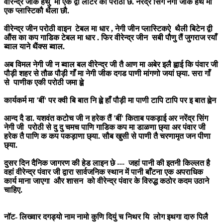
वीरेन्द्र जीक हथुं मा एक द्वी लीटर की परोठी छे. नरेंद्र सिंग नेगी जीक हथ मा
एक प्लास्टिकौ थैला छौ.
वीरेन्द्र जीन परोठी वाइन टेबल मा धार , नेगी जीन प्लास्टिकऐ थैली बिटेन द्वी
औंस का कप गाडिक टेबल मा धार . फिर वीरेन्द्र जीन सबी पौणु तैं जुगराज रयाँ
ब्वाल याने थैंक्स ब्वाल.
अब विमल नेगी जी न ब्वाल बल वीरेन्द्र जी तै आण मा अबेर इलै ह्वाई कि पंवार जी
पौड़ी शहर से तौळ पौड़ी गाँ मा नेगी जीक दगड पाणी मांगणो जयां छ्या. सरा गाँ
से पाणीक एकी परोठी जमा ह्व़े
कार्यकर्म मा 'बीं' पर क्वी बि बात नि ह्व़े हाँ पौड़ी मा पाणी टापि टापि पर इ बात ह्वेन
आन्द दै डा. यशवंत कटोच जी न हरेक तैं 'बीं' किताब पकड़ाई अर नरेंद्र सिंग
नेगी जी परोठी से दु दु चमच पाणि गाडिक कप मा डाळणा छ्या अर पंवार जी
हरेक तै पाणि क कप पकड़ाणा छ्या. सौब खुसी से पाणी तै चरणामृत जन पीणा
छ्या.
दुसर दिन दैनिक जागरण की हेड लाइन छे --- जहां पानी की इतनी किल्लत है
वहां वीरेन्द्र पंवार जी द्वारा सार्वजनिक स्थान में पानी बाँटना एक अपराधिक
कार्य माना जाएगा और शासन को वीरेन्द्र पंवार के विरुद्ध कठोर कदम उठाने
चाहिए.
नॉट- लिख्वार दगड्यो नाम नामो कुणि दियुं च निथर यि लोग इथगा दारु पिलै