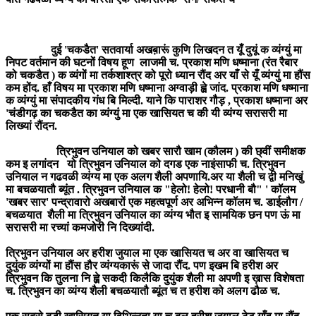
दुई 'चकडैत' सतवार्या अखब़ारूं कुणि लिखदन त यूँ दुयूं क व्यंग्युं मा
निपट वर्तमान की घटनों विषय हूण लाजमी च. प्रकाश मणि धष्माना (रंत रैबार
को चकडैत ) क व्यंगों मा तर्कशाश्त्र को पूरो ध्यान रौंद अर याँ से यूँ व्यंग्युं मा हौंस
कम होंद. हाँ विषय मा प्रकाश मणि धष्माना अग्वाड़ी ह्व़े जांद. प्रकाश मणि धष्माना
क व्यंग्युं मा संपादकीय गंध बि मिल्दी. याने कि पाराशर गौड़ , प्रकाश धष्माना अर
'चंडीगढ़ का चकडैत का व्यंग्युं मा एक खासियत च की यी व्यंग्य सरासरी मा
लिख्यां रौंदन.
त्रिभुवन उनियाल को खबर सारौ खाम (कौलम ) की छ्वीं समीक्षक
कम इ लगांदन यो त्रिभुवन उनियाल को दगड एक नाइंसाफी च. त्रिभुवन
उनियाल न गढवळी व्यंग्य मा एक अलग शैली अपणायि.अर या शैली च द्वी मनिखुं
मा बचळयातौ ब्यूंत . त्रिभुवन उनियाल क "हेलो! हेलो! परधानी बौ" ' कॉलम
'खबर सार' पन्द्रावारो अखबारों एक महत्वपूर्ण अर अभिन्न कॉलम च. डाईलौग /
बचळयात शैली मा त्रिभुवन उनियाल का व्यंग्य भौत इ सामयिक छन पण ऊं मा
सरासरी मा रच्यां कमजोरी नि दिख्यांदी.
त्रिभुवन उनियाल अर हरीश जुयाल मा एक खासियत च अर वा खासियत च
दुयुंक व्यंग्यों मा हौंस हौर व्यंग्यकारूं से जादा रौंद. पण इखम बि हरीश अर
त्रिभुवन कि तुलना नि ह्व़े सकदी किलैकि दुयुंक शैली मा अपणी इ ख़ास विशेषता
च. त्रिभुवन का व्यंग्य शैली बचळयातौ ब्यूंत च त हरीश को अलग ढौळ च.