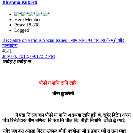
Bhishma Kukreti
Hero Member
Posts: 18,808
Logged
Re: Satire on various Social Issues - सामाजिक एव विकास के मुद्दों और
हास्यवंग्य
#141
July 04, 2012, 09:17:52 PM
चबोड़ इ चबोड़ मा
पौड़ी म पाणि टापि टापि
भीष्म कुकरेती
मै पता नि लग बल पौड़ी मा पाणि अ इथगा टापि हुईं च. सुबेर बिटेन अपण
पाँच रिसेतेदारू पौण बणिक बि पता नि चौल कि पौड़ी निपाणि डाँडो ह्व़े ग्याई.
सुबेर जब बस अड्डा बिटेन उकाळ चौढ़ी पस्बोला जी इ ड़्यार ग्यों त ऊन म्यार