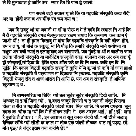
से बि मुलाकात ह्व़े जालि अर म्यार टैम बि पास ह्व़े जालो.
पण सबसे बड़ो सवाल यू छौ कि या गढ़वळि संस्कृति कख रौंदी
अर या होंदी कन च अर यींक रंग रूप क्या च !
जब मि छ्वटु थौ या जवानी मा गाँ मा रौऊ त में तै कबि बि खयाल नि आई कि
मै तै गढ़वळि संस्कृति दगड मेलमुलाकत रखण चयांद कि कुज्याण कब काम ऐ
जाओ धौं ! ना ही हमन किताबु मा बांच कि गढ़वळि संस्कृति बि क्वी चीज होंद.
हम न त यू. पी बोर्ड क स्कूलूं मा यि पौड़ कि हमारि संस्कृति माने अयोध्या या
मथुरा अर बची ग्याई त इलाहाबाद अर वाराणसी. जब मुंबई मा औं त चालीस साल
तलक नौकरी संस्कृति या मार्केटिंग संस्कृति दगड़ पलाबंद कार अर अब तक यूँ
द्वी संस्कृत्यूँ छोड़िक कैं हैकि दगड आँख उठै क बि नि द्याख. कबि इन बि नि
सूझि कि एकाद चिट्ठी गढ़वळि संस्कृति कुणि भेजि द्यूं जां से कबि गाँ जाण ह्वाओ
त गढ़वळि संस्कृति तै पछ्याणण मा दिक्कत नि ह्व्वाऊ. गढ़वळि संस्कृति कुणि
चिट्ठी भेजणु रौंद त आज औसंद नि आणि छे. पण अब त संस्कृति तै अफिक
खुज्याण इ च .
मि ब्यणस्यरिक मा बिजि ग्यों बल सुबेर सुबेर संस्कृति दिखे जालि. मि
अन्ध्यर मा इ गाँ ज़िना ग्यों . यू बगत जन्दुर पिसणो च त जनानी जंदुर पिसणा
होला त सैत च गढ़वळि संस्कृति जंदरो ध्वार मिल जालि. मि अपण दगड्या सूनु
काक क चौक मा ग्यों कि मै तैं ठोकर लगि गे. एक अवाज आई ,' हाँ ! हाँ ! लगा
रै बुडडि तै ठोकर ! " हैं , इन आवाज त सूनु काक जंदरो छौ." मी टौर्च जळाइ
देखिक खौंळे ग्यों सीडी क बगल मा तौळ एक जंदरौ तौळक पाट भ्युं पड्यू छौ.
मीन पूछ,' हे जंदुर इखम क्या करणि छे?"