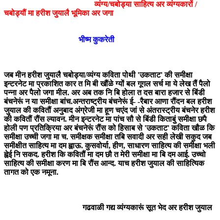
व्यंग्य/चबोड्या साहित्य अर व्यंग्यकारों /
चबोड्यौं मा हरीश जुयालै भूमिका अर जगा
भीष्म कुकरेती
जब मीन हरीश जुयालै चबोड्या/व्यंग्य कविता पोथी 'उकताट' की समीक्षा
इन्टरनेट मा प्रकाशित कार त मि बी खौंळे ग्यों बल गूगल सर्च मा ये लेख तैं पैलो
पन्ना अर पैलो जगा मील. अर अब तक नि बि होला त दस बारा हजार से बिंडी
बंचनेरूं न या समीक्षा बांच.अन्तराष्ट्रीय बंचनेरूं ई- -रैबार आणा रौंदन बल हरीश
जुयाल की कवितौं अनुबाद अंग्रेजी मा हूण चएंद जां से अंतरास्ट्रीय बंचनेर हरीश
की कवितौं रौंस ल्यावन. मीन इन्टरनेट मा पांच सौ से बिंडी किताबुं समीक्षा छपै
होली पण प्रतिक्रिया अर बंचनेरूं रौंस को हिसाब से 'उकताट' कविता खौळ कि
समीक्षा उच्ची जगा मा च. समीक्षक समीक्षा तबि सवादी अर सही लेखी सकुद जब
समीक्षीत साहित्य मा दम ह्वाऊ. कुसवोर्या, हीण, साधारण साहित्य की समीक्षा भली
ह्वेई नि सकद. हरीश कि कवितौं मा दम छौ त मेरी समीक्षा मा बि दम आई. उच्चो
साहित्य की समीक्षा करण मा बि रौंस आन्द. याच हरीश जुयाल की साहित्यिक
तागत को एक नमूना.
गढवाळी गद्य व्यंग्यकारूं सूत भेद अर हरीश जुयाल