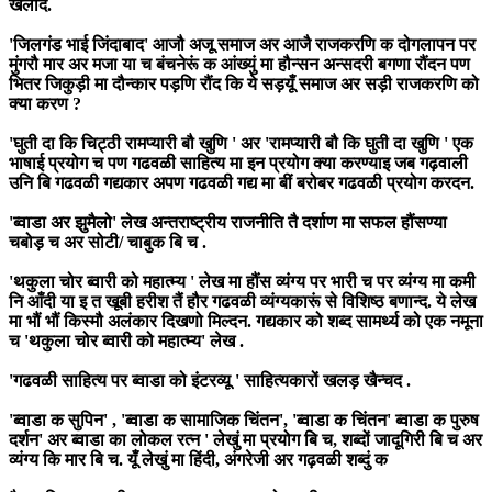
खलांद.
'जिलगंड भाई जिंदाबाद' आजौ अजू समाज अर आजै राजकरणि क दोगलापन पर
मुंगरौ मार अर मजा या च बंचनेरूं क आंख्युं मा हौन्सन अन्सदरी बगणा रौंदन पण
भितर जिकुड़ी मा दौन्कार पड़णि रौंद कि ये सड़यूँ समाज अर सड़ी राजकरणि को
क्या करण ?
'घुती दा कि चिट्ठी रामप्यारी बौ खुणि ' अर 'रामप्यारी बौ कि घुती दा खुणि ' एक
भाषाई प्रयोग च पण गढवळी साहित्य मा इन प्रयोग क्या करण्याइ जब गढ़वाली
उनि बि गढवळी गद्यकार अपण गढवळी गद्य मा बीं बरोबर गढवळी प्रयोग करदन.
'ब्वाडा अर झुमैलो' लेख अन्तराष्ट्रीय राजनीति तै दर्शाण मा सफल हौंसण्या
चबोड़ च अर सोटी/ चाबुक बि च .
'थकुला चोर ब्वारी को महात्म्य ' लेख मा हौंस व्यंग्य पर भारी च पर व्यंग्य मा कमी
नि आँदी या इ त खूबी हरीश तैं हौर गढवळी व्यंग्यकारूं से विशिष्ठ बणान्द. ये लेख
मा भौं भौं किस्मौ अलंकार दिखणो मिल्दन. गद्यकार को शब्द सामर्थ्य को एक नमूना
च 'थकुला चोर ब्वारी को महात्म्य' लेख .
'गढवळी साहित्य पर ब्वाडा को इंटरव्यू ' साहित्यकारों खलड़ खैन्चद .
'ब्वाडा क सुपिन' , 'ब्वाडा क सामाजिक चिंतन', 'ब्वाडा क चिंतन' ब्वाडा क पुरुष
दर्शन' अर ब्वाडा का लोकल रत्न ' लेखुं मा प्रयोग बि च, शब्दों जादूगिरी बि च अर
व्यंग्य कि मार बि च. यूँ लेखुं मा हिंदी, अंगरेजी अर गढ़वळी शब्दुं क