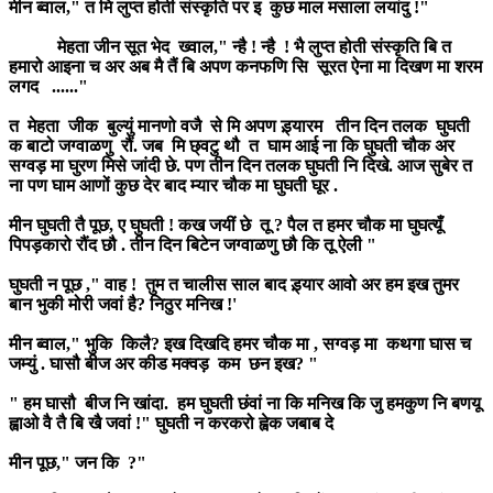
मीन ब्वाल," त मि लुप्त होती संस्कृति पर इ कुछ माल मसाला लयांदु !"
मेहता जीन सूत भेद ख्वाल," न्है ! न्है ! भै लुप्त होती संस्कृति बि त
हमारो आइना च अर अब मै तैं बि अपण कनफणि सि सूरत ऐना मा दिखण मा शरम
लगद ......"
त मेहता जीक बुल्युं मानणो वजै से मि अपण ड़्यारम तीन दिन तलक घुघती
क बाटो जग्वाळणु रौं. जब मि छ्वटु थौ त घाम आई ना कि घुघती चौक अर
सग्वड़ मा घुरण मिसे जांदी छे. पण तीन दिन तलक घुघती नि दिखे. आज सुबेर त
ना पण घाम आणों कुछ देर बाद म्यार चौक मा घुघती घूर .
मीन घुघती तै पूछ, ए घुघती ! कख जयीं छे तू ? पैल त हमर चौक मा घुघत्यूँ
पिपड़कारो रौंद छौ . तीन दिन बिटेन जग्वाळणु छौ कि तू ऐली "
घुघती न पूछ ," वाह ! तुम त चालीस साल बाद ड़्यार आवो अर हम इख तुमर
बान भुकी मोरी जवां है? निठुर मनिख !'
मीन ब्वाल," भुकि किलै? इख दिखदि हमर चौक मा , सग्वड़ मा कथगा घास च
जम्युं . घासौ बीज अर कीड मक्वड़ कम छन इख? "
" हम घासौ बीज नि खांदा. हम घुघती छंवां ना कि मनिख कि जु हमकुण नि बणयू
ह्वाओ वै तै बि खै जवां !" घुघती न करकरो ह्वेक जबाब दे
मीन पूछ," जन कि ?"