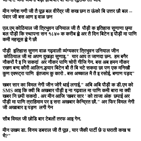
मीन गणेश गणी जी तै पूछ बल वीरेंद्र जी कख छन त ऊंको बि उत्तर छौ बल --
पंवार जी बस आण इ वाळ छन
एल.एम् कोठियाल जी त्रिभुवन उनियाल जी तै पौड़ी क इतिहास सुणाणा छ्या
बल पौड़ी कि स्थापना सन १८४० क करीब ह्व़े अर तै दिन बिटेन इ पौड़ी मा पाणि
कमी महसूस ह्व़े गे छौ
पौड़ी इतिहास सुणण वाळ गढ़वाली व्यंग्यकार त्रिभुवन उनियाल जीन
कोठियाल जी मा अपण दुखड़ा सुणाइ," यार आप त जाणदा छन. हम बगैर
नौकरों रै इ नि सकदां अर नौकर पाणि चोरी गीजि गेन. बस अब हमन नौकर
रखण बन्द कौरी आलिन.ड़्यार बिटेन बौ तै बि भटे सकदा छा पण एक मनिखौ
कुण एक्स्ट्रा पाणि इंतजाम कु कारो . बस अच्काल मै तै इ रसोई, बणाण पड़द"
खबर सार का विमल नेगी जीन जोरै धाई लगाई," अबि अबि पौड़ी क डी.एम को
SMS आइ कि क्वी बि अखबार पौड़ी इ ना गढ़वाल मा पाणि कमी बारा मा क्वी
खबर नि छपी सकदो . अर मीन आजि 'खबर सार ' को ताजा अंक छपाई अर
पौड़ी मा पाणि त्राहिमाम पर इ सरा अखबार केन्द्रित छौ." अर फिर विमल नेगी
जी अखाबार इ पड़ण लगी गेन
सौब विमल जी छोडि बार टेबलों तरफ आइ गेन.
मीन उखम डा. विनय डबराल जी तै पूछ , यार जैकी पार्टी छे उ घराती कख च
भै?"