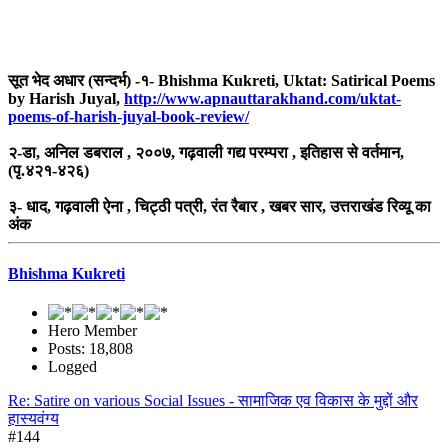
सूत भेद अधार (सन्दर्भ) -१- Bhishma Kukreti, Uktat: Satirical Poems
by Harish Juyal,
http://www.apnauttarakhand.com/uktat-
poems-of-harish-juyal-book-review/
२-डा, अनिल डबराल , २००७, गढ़वाली गद्य परम्परा , इतिहास से वर्तमान,
(पृ.४२१-४२६)
३- धाद, गढ़वाली ऐना , चिट्ठी पत्री, रंत रैबार , खबर सार, उत्तराखंड रिव्यू का
अंक
Bhishma Kukreti
Hero Member
Posts: 18,808
Logged
Re: Satire on various Social Issues - सामाजिक एव विकास के मुद्दों और
हास्यवंग्य
#144