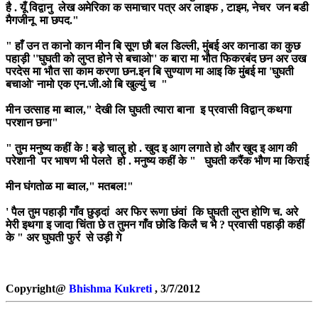
है . यूँ विद्वानु लेख अमेरिका क समाचार पत्र अर लाइफ , टाइम, नेचर जन बडी
मैगजीनू मा छपद."
" हाँ उन त कानो कान मीन बि सूण छौ बल डिल्ली, मुंबई अर कानाडा का कुछ
पहाड़ी ''घुघती को लुप्त होने से बचाओ'' क बारा मा भौत फिकरबंद छन अर उख
परदेस मा भौत सा काम करणा छन.इन बि सुण्याण मा आइ कि मुंबई मा 'घुघती
बचाओ' नामो एक एन.जी.ओ बि खुल्युं च "
मीन उत्साह मा ब्वाल," देखी लि घुघती त्यारा बाना इ प्रवासी विद्वान् कथगा
परशान छना"
" तुम मनुष्य कहीं के ! बड़े चालु हो . खुद इ आग लगाते हो और खुद इ आग की
परेशानी पर भाषण भी पेलते हो . मनुष्य कहीं के " घुघती करैंक भौण मा किराई
मीन घंगतोळ मा ब्वाल," मतबल!"
' पैल तुम पहाड़ी गाँव छुड़दां अर फिर रूणा छंवां कि घुघती लुप्त होणि च. अरे
मेरी इथगा इ जादा चिंता छे त तुमन गाँव छोडि किलै च भै ? प्रवासी पहाड़ी कहीं
के " अर घुघती फुर्र से उड़ी गे
Copyright@
Bhishma Kukreti
, 3/7/2012