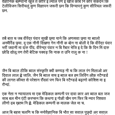
वैज्ञानिक बह्ग्वानो खुज त कौरि इ ल्याल पण इ खोज कबि नि कौर सकदन कि
टेलीविजन सिरीयलुं कुण विज्ञापन जरूरी छन कि विग्यापनुं कुण सीरियल जरूरी
छन.
तबै बात च जब वीरेंद्र पंवार सुखी छ्या याने कि अणव्यवा छ्या या ब्वालो
अनमैर्रिड छ्या. वु एक नौनी दिखणा गेन नौनी क ब्व़ेन ना बोली दे कि वीरेंद्र पंवार
भरीं जवानी मा दारु पींद. वीरेन्द्र पंवार न बि रैबार भेजि इ दे कि कै दिन मि दारु
छोडि द्योलू पण तेरी बेटिक पक्वड़ सि नाक त उनि रालु क ना !
जैन बि ब्वाल ठीकि ब्वाल संस्कृति क्वी कम्यड़ नी च कि लाल रंग मिलाओ अर
दिवाल लाल ह्व़े जालि. जैन बि ब्वाल सच इ ब्वाल बल हम लिविंग ऑफ़ स्टैण्डर्ड
की लागत कीमत से परेशान रौंदवां पण फिर बि स्टैण्डर्ड बढ़ाणो कोशिश मा इ
रौन्दां.
एक नेता न न्यायालय मा एक मेडिकल कम्पनी पर दावा कार अर ब्वाल बल जज
साब बल मीन एंटी करप्सन कि कथगा इ गोळी खैन पण फिर बि म्यार रिशवत
लीणो ढब ख़तम नि ह्व़े. मेडिकल कम्पनी क मालक जेल मा च.
आज बि बहस चलणि च कि मनोवैज्ञानिक बि भौत सा सवाल पुछ्दो अर सवाल