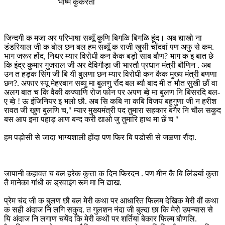
भीष्म कुकरेती
जिन्दगी क मजा अर परिभाषा सब्यूँ कुणि बिगळि बिगळि हूंद। अब द्याखो ना
डंडरियाल जी क बोल छन बल हम सब्यूँ क राजी खुसी चाँदवां पण अफु से कम.
भाग जरूर होंद, निथर म्यार विरोधी कन कैक बड़ो साब बौण? भाग क इ बात छे
कि इंद्र कुमार गुजराल जी अर देविगौड़ा जी भारतौ प्रधान मंत्री बौणिन . अब
उन त हड़क सिंग जी बि यी बुलणा छन म्यार विरोधी कन कैक मुख्य मंत्री बणणा
छन?. अफार स्यू मेहरबान सब्यु मा बुलणु रौंद बल ब्यौ बाद मी त भौत सुखी छौं वा
अलग बात च कि वैकी कज्याणि रोज फोन पर अपण ब्व़े मा बुलण नि बिसरदि बल-
ए ब्व़े ! ऊ इंजिनियर इ भलो छौ. अब सि कबि ना कबि विजय बहुगुणा जी न हरीश
रावत जी खुण बुलणि च," म्यार मुख्यमंत्री पद तुमारा सहकार बगैर नि चौल सकुद
बस आप इना पहाड़ आण बन्द करी द्याओ जु तुमारि हाथ मा छें च "
हम पड़ोसी से जादा भाग्यशाली होंदा पण फिर बि पडोसी से जळणा रौंदा.
जापानी कहावत च बल हरेक कुत्ता क दिन फिरदन . पण मीन कै बि लिंडर्या कुता
तै मानेका गांधी क ड्रवाइंग रूम मा नि द्याख.
प्रेम चंद जी क बुलण छौ बल मेरी कथा पर आधारित फिलम देखिक मेरी वीं कथा
क सही अंदाज नि लगि सकुद. त गुलशन नंदा जी बुल्दा छा कि मेरो उपन्यास से
यि अंदाज नि लगाण चयेंद कि मेरी कथों पर शर्तिया बेकार फिल्म बौणलि.