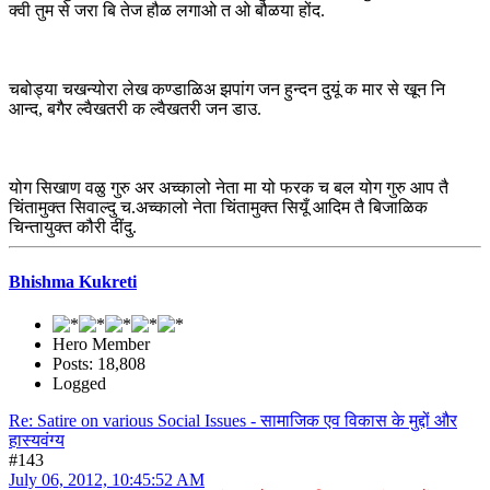
क्वी तुम से जरा बि तेज हौळ लगाओ त ओ बौळया होंद.
चबोड्या चखन्योरा लेख कण्डाळिअ झपांग जन हुन्दन दुयूं क मार से खून नि
आन्द, बगैर ल्वैखतरी क ल्वैखतरी जन डाउ.
योग सिखाण वळु गुरु अर अच्कालो नेता मा यो फरक च बल योग गुरु आप तै
चिंतामुक्त सिवाल्दु च.अच्कालो नेता चिंतामुक्त सियूँ आदिम तै बिजाळिक
चिन्तायुक्त कौरी दींदु.
Bhishma Kukreti
Hero Member
Posts: 18,808
Logged
Re: Satire on various Social Issues - सामाजिक एव विकास के मुद्दों और
हास्यवंग्य
#143
July 06, 2012, 10:45:52 AM