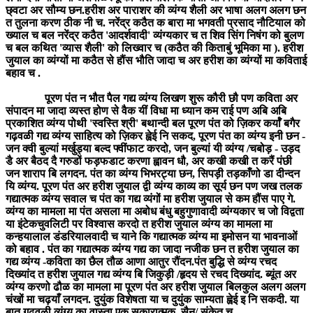
छ्वटा अर सौम्य छन.हरीश अर पाराशर की व्यंग्य शैली अर भाषा अलग अलग छन
त तुलना करण ठीक नी च. नरेंद्र कठैत क बारा मा भगवती प्रसाद नौटियाल को
ख्याल च बल नरेंद्र कठैत 'आदर्शवादी' व्यंग्यकार च त शिव सिंग निषंग को बुलण
च बल कथित 'व्यास शैली' को लिख्वार च (कठैत की किताबुं भूमिका मा ). हरीश
जुयाल का व्यंग्यों मा कठैत से हौंस भौति जादा च अर हरीश का व्यंग्यों मा कविताई
बहाव च .
पूरण पंत न भौत पैल गद्य व्यंग्य लिखण शुरू कौरी छौ पण कविता अर
संपादन मा जादा व्यस्त होण से वैक यीं विधा मा ध्यान कम राई पण अबि अबि
प्रकाशित व्यंग्य पोथी 'स्वस्ति श्री' बथान्दी बल पूरण पंत को ज़िकर कर्याँ बगैर
गढ़वळी गद्य व्यंग्य साहित्य को ज़िकर ह्वेई नि सकद, पूरण पंत का व्यंग्य इनी छन -
जन क्वी बुल्यां मर्खुड्या बल्द फ्वींफाट करदो, जन बुल्यां यी व्यंग्य /चबोड़ - उड़द
डै अर बैठद दै गरुडों फड़फडाट करणा ह्वावन धौ, अर कखी कखी त करैं पंछी
जन शाराप बि लगदन. पंत का व्यंग्य भिभरट्या छन, सिपड़ी तड़काँणो डा दीन्दन
यि व्यंग्य. पूरण पंत अर हरीश जुयाल द्वी व्यंग्य काव्य का सूर्य छन पण जख तलक
गद्यात्मक व्यंग्य सवाल च पंत का गद्य व्यंगों मा हरीश जुयाल से कम हौंस पाए गे.
व्यंग्य का मामला मा पंत असला मा अबोध बंधु बहुगुणावादी व्यंग्यकार च जो विद्वता
या इंटेकचुवलिटी पर विश्वास करदो त हरीश जुयाल व्यंग्य का मामला मा
कन्हयालाल डंडरियालवादी च याने कि गद्यात्मक व्यंग्य मा इमोसन या भावनाओं
को बहाव . पंत का गद्यात्मक व्यंग्य गद्य का जादा नजीक छन त हरीश जुयाल का
गद्य व्यंग्य -कविता का छैल तौळ आणा आतुर रौंदन.पंत बुद्धि से व्यंग्य रचद
दिख्यांद त हरीश जुयाल गद्य व्यंग्य बि जिकुड़ी /हृदय से रचद दिख्यांद. ब्यूंत अर
व्यंग्य करणो ढौळ का मामला मा पूरण पंत अर हरीश जुयाल बिलकुल अलग अलग
चंखों मा चढ़याँ लगदन. दुयुंक विशेषता या च दुयुंक साम्यता ह्वेई इ नि सकदी. या
बात गढवळी व्यंग्य का वास्ता एक सकारात्मक सैन/ संकेत च