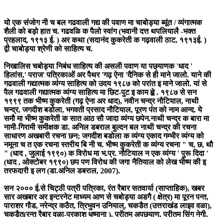
यो एक संजोग नी च बल गढवाली गद्य की पवाण मा चाबोड्या ब्यूंत / व्यंगात्मक
शैली को बड़ो हात च. गढवळि क पैलो स्वांग (भवानी दत्त थपलियालै -भक्त
प्रहलाद, १९१३ ई. ) अर कथा (सदानंद कुकरेती क गढ़वाली ठाट, १९१३ई. )
द्वी चाबोड्या श्रेणी को साहित्य च.
निखालिस चबोड्या निबंध साहित्य की असली पवाण या पछ्याणक 'धाद '
हिलांस,' पराज' पत्रिकाओं अर पैथर 'गढ़ ऐना 'दैनिक से ही माने जालो. याने की
गढवाली गद्यात्मक व्यंग्य साहित्य को उदय १९८७ को परांत इ माने जालो. यां से
पैल गढवाली गद्यात्मक व्यंग्य साहित्य मा छिट-पुट इ काम ह्व़े . १९८७ से सन
१९९९ तक भीष्म कुकरेती (गढ़ ऐना अर धाद), नवीन चन्द्र नौटियाल, नाथी
चन्द्र, जगदीश बडोला, भगवती प्रसाद नौटियाल, पूरण पंत को नाम आन्द. ये
समौ मा भीष्म कुकरेती क सात आठ सौ जादा व्यंग्य छपेन.नाथी चन्द्र क बारा मा
नामी-गिरामी समीक्षक डा. अनिल डबराल बुल्दन बल नाथी चन्द्र की रचना
साधारण अखबारी रचना छन; जगदीश बडोला क व्यंग्य एकाद गम्भीर व्यंग्य को
नमूना च त एक रचना स्तरीय बि नी च. भीष्म कुकरेती क व्यंग्य रचना " च, छ, थौ
" (धाद , जुलाई १९९०) क विरोध मा भ.प्र. नौटियाल न एक व्यंग्य ' पुरू दिदा '
(धाद , ओक्टोबर १९९०) छप पण विरोध की जगा नैतियाल को लेख भीष्म की इ
तरफदारी इ लग (डा.अनिल डबराल, 2007).
सन २००० ई.से चिट्ठी पत्री पत्रिका, रंत रैबार सतवार्या (साप्ताहिक), खबर
सार अखबार अर इन्टरनेट माध्यम आण से चबोड्या अडगै ( क्षेत्र) मा पूरन पन्त,
पाराशर गौड, नरेन्द्र कठैत, त्रिभुवन उनियाल्, चकडैत (उत्तराखंड लाइव वळा),
चकडैत(रन्त रैबार वळा-प्रकाश धष्माना ), प्रीतम अपछ्याण, प्रीतम सिंग नेगी,