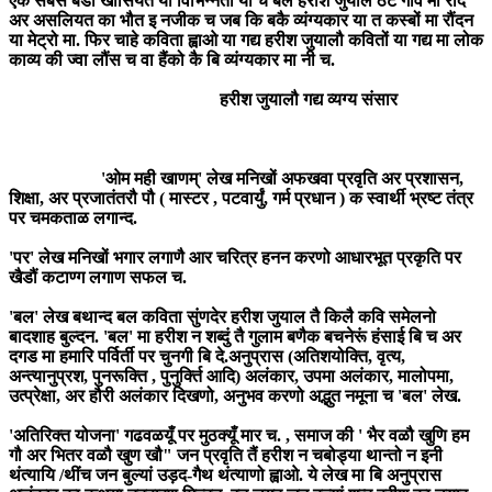
एक सबसे बडी खासियत या विभिन्नता या च बल हरीश जुयाल ठेट गाँव मा रौंद
अर असलियत का भौत इ नजीक च जब कि बकै व्यंग्यकार या त कस्बों मा रौंदन
या मेट्रो मा. फिर चाहे कविता ह्वाओ या गद्य हरीश जुयालौ कवितों या गद्य मा लोक
काव्य की ज्वा लौंस च वा हैंको कै बि व्यंग्यकार मा नी च.
हरीश जुयालौ गद्य व्यग्य संसार
'ओम मही खाणम्' लेख मनिखों अफखवा प्रवृति अर प्रशासन,
शिक्षा, अर प्रजातंतरौ पौ ( मास्टर , पटवार्युं, गर्म प्रधान ) क स्वार्थी भ्रष्ट तंत्र
पर चमकताळ लगान्द.
'पर' लेख मनिखों भगार लगाणै आर चरित्र हनन करणो आधारभूत प्रकृति पर
खैडौं कटाण्ग लगाण सफल च.
'बल' लेख बथान्द बल कविता सुंणदेर हरीश जुयाल तै किलै कवि समेलनो
बादशाह बुल्दन. 'बल' मा हरीश न शब्दुं तै गुलाम बणैक बचनेरूं हंसाई बि च अर
दगड मा हमारि पर्विर्ती पर चुनगी बि दे.अनुप्रास (अतिशयोक्ति, वृत्य,
अन्त्यानुप्रश, पुनरूक्ति , पुनुर्क्ति आदि) अलंकार, उपमा अलंकार, मालोपमा,
उत्प्रेक्षा, अर हौरी अलंकार दिखणो, अनुभव करणो अद्भुत नमूना च 'बल' लेख.
'अतिरिक्त योजना' गढवळयूँ पर मुठक्यूँ मार च. , समाज की ' भैर वळौ खुणि हम
गौ अर भितर वळौ खुण खौ" जन प्रवृति तैं हरीश न चबोड्या थान्तो न इनी
थंत्यायि /थींच जन बुल्यां उड़द-गैथ थंत्याणो ह्वाओ. ये लेख मा बि अनुप्रास