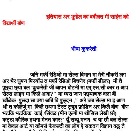
इतियास अर भूगोल का बदौलत मी साइंस को
विद्यार्थी बौण
भीष्म कुकरेती
जनि मर्फी रेडिओ मा सेल्स विभाग मा मेरी नौकरी लग
अर भैर घुमण मिस्योंउ त मर्फी रेडिओ बिचणेर (मर्फी डीलर) मी तै
पूछ्दा छ्या बल 'कुकरेती जी आपन बोटनी मा एम्.एस.सी कार त आप
सेल्स लाइन मा किलै आवा?" या म्यरा जाण पछ्याणक वळा बी
खौंळेक पुछदा छा क्या अबि बि पुछ्दन ," अरे जब सेल्स मा इ आण
थौ त कोलेजुं मा किलै उथगा टेस्ट ट्यूब फ़ोडिन अर किलै बौण बौण
भटकि भटकिक काई /सिंवळ (मीन एल्गी मा थीसिस लेखी छौ)
कट्ठा कौरिक इथगा मेनत कार?' यूँ सब्यू मनण च या छौ बल सेल्स
मा केवल आर्ट या कौमर्स फैकल्टी का लोग ऐ सकदन विज्ञान वळु तै