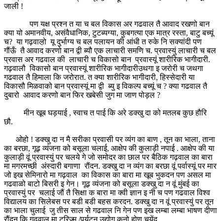
जाली !
पण यक्ष प्रश्न त या च बल विकास अर गढवाल तै आवाद रखणो बान
क्या यो अमानवीय, असंवैधानिक, टुटब्यग्या, कुबगत्या एक मात्र रस्ता, बाटु बच्यूं
च? या गढ़वाल़ो यू दुर्भाग्य च बल पलायन की आंधी त रुके नि सक्यांदी पण
गौंऊँ तै आवाद करणो बान द्वी ब्यौ एक लाचारी समणि च. प्रवास्युं लाचारी च बल
प्रवास अर गढवाल की लाचारी च विकासो बान प्रवास्यूं शारीरिक भागीदारी.
गढ़वालौ विकासो बान प्रवास्यूं शारीरिक भागीदारीउथगा इ जरोरी च जथगा
गढवाल तै हिमाला कि जरोरात. त क्या शारीरिक भागीदारी, हिस्सेदारी या
विकासौ मिळवाको बान प्रवास्यूं मा द्वी ब्यु इ विकल्प बच्यूं च ? क्या गढवाल तै
दुबारो आवाद करणो बान फिर खबेसी जुग मा जाण पोड़ल ?
मीन खूब घड़याई , स्वाच त पाई कि अरे डक्खु दा को मतलब कुछ हौरि
छौ.
ओहो ! डक्खु दा न मै सरीका प्रवासी पर व्यंग का बाण , तून का भाला, ताना
का बरछा, गूढ़ व्यंजना को बसूला चलाई, आक्षेप की कुलाड़ी नपाई . आक्षेप की या
कुलाड़ी वूं प्रवास्युं पर चलये गे जो समोदर का छाल पर बैठिक गढ़वाल का बारा
मा मगरमच्छी अंस्दारी बगाणा रौंदन. डक्खु दा न व्यंग का बरछा वूं पर्वास्यूं पर मार
जो इख सेमिनारो मा गढ़वाल का विकास का बारा मा खूब भुकदन पण असल मा
गढवाळो बाटो बिसरी इ गेन। गूढ़ व्यंजना को बसूला डक्खु दा न वूं मुंबई का
प्रवास्युं पर चलाई जौं तै सिक्षा क बारा मा क्वी ज्ञान इ नी च पण गढवाल विश्व
विद्यालय का सिलेबस पर बडी बडी बहस करदन. डक्खु दा न वूं प्रवास्युं पर तून
का भाला चुलाई जु तीस साल से गढवाल नि गेन पण इख लम्बा लम्बा भाषण दीणा
रौंदन कि गढवाल मा टूरिज्म /पर्यटन उद्योग कनो होण चयेंद.