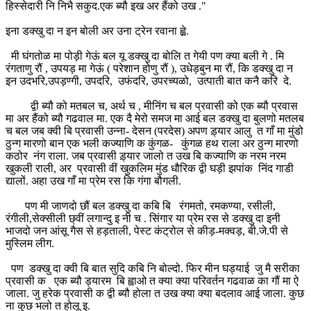
हिस्सेदारी नि निभै सकुद.एक ब्यौ इख अर हैंको उख ."
इना डक्खु दा न इन बोली अर उना ट्रेन रवाना ह्व़े.
मी घंगतोळ मा पोड़ी गेऊं बल यू डक्खु दा बोलि त गेयी पण क्या बली गे . मि
रंगताणु रौं , उपयड़ मा गेऊं ( परेशान होणु रौं ), उधेड़बुन मा रौं, कि डक्खु दा न
इन उदभरि,उपड़ण्गी, उपदरि, उफंदरि, उपरच्यळो, उत्पाती बात कनै करि दे.
द्वी ब्यौ को मतबल च, अर्थ च , मीनिंग च बल प्रवासी को एक ब्यौ प्रवास
मा अर हैंको ब्यौ गढवाल मा. एक दै मेरो समज मा आई बल डक्खु दा बुलणो मतलब
च बल जब क्वी बि प्रवासी उन्ना- देसन (परदेस) अपण ड़्यार आलु त गाँ मा मुंडो
ठुन्ग मारणो बान एक भली कज्याणि क कुंगळ- कुंगळ हथ राला अर ठुन्ग मारणो
कठोर नंग राला. जब प्रवासी ड़्यार जालो त उख बि कज्याणि क नरम नरम
खुकली राली, अर प्रवासी वीं खुकलिम मुंड धौरिक द्वी घड़ी झपांक निंद गाडी
द्यालों. अहा उख गाँ मा प्रेम रस कि गंगा बौगली.
पण मी जाणदो छौं बल डक्खु दा कबि बि रंगमतो, रमकण्या, रसीली,
रंगीली,सेक्सीली छ्वीं लगान्दु इ नी च . सिंगार या प्रेम रस से डक्खु दा इनी
भाजदो जन आंसू गैस से हड़ताली, पेस्ट कंट्रोल से कीड़-मक्वड़, बी.जे.पी से
मुस्लिम लीग.
पण डक्खु दा क्वी बि बात सुदि कबि नि बोल्दो. फिर मीन घड्याई जु मै सरीका
प्रवासी क एक ब्यौ ड्यारम बि ह्वाओ त क्या क्या परिवर्तन गढवाळ का गौं मा ऐ
जाला. जु हरेक प्रवासी क द्वी ब्यौ होला त उख क्या क्या बदलाव आई जाला. कुछ
ना कुछ भलो त होलू इ.