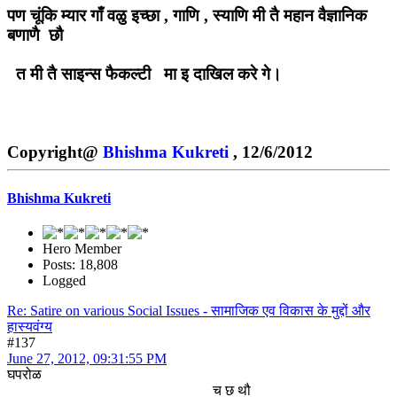
पण चूंकि म्यार गाँ वळु इच्छा , गाणि , स्याणि मी तै महान वैज्ञानिक
बणाणै छौ
त मी तै साइन्स फैकल्टी मा इ दाखिल करे गे।
Copyright@
Bhishma Kukreti
, 12/6/2012
Bhishma Kukreti
Hero Member
Posts: 18,808
Logged
Re: Satire on various Social Issues - सामाजिक एव विकास के मुद्दों और
हास्यवंग्य
#137
June 27, 2012, 09:31:55 PM
घपरोळ
च छ थौ