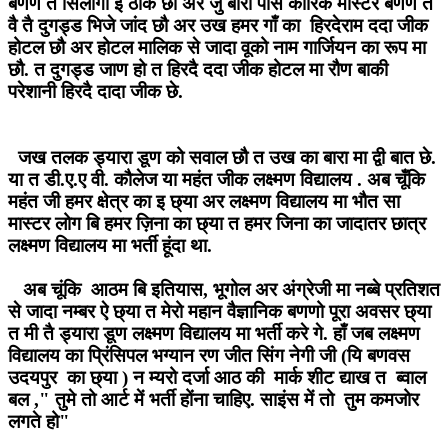
बणण त सिलोगी इ ठीक छौ अर जु बारा पास कौरिक मास्टर बणण त
वै तै दुगड्ड भिजे जांद छौ अर उख हमर गाँ का हिरदेराम ददा जीक
होटल छौ अर होटल मालिक से जादा वूको नाम गार्जियन का रूप मा
छौ. त दुगड्ड जाण हो त हिरदै ददा जीक होटल मा रौण बाकी
परेशानी हिरदै दादा जीक छे.
जख तलक ड्यारा डूण को सवाल छौ त उख का बारा मा द्वी बात छे.
या त डी.ए.ए वी. कौलेज या महंत जीक लक्ष्मण विद्यालय . अब चूँकि
महंत जी हमर क्षेत्र का इ छ्या अर लक्ष्मण विद्यालय मा भौत सा
मास्टर लोग बि हमर ज़िना का छ्या त हमर जिना का जादातर छात्र
लक्ष्मण विद्यालय मा भर्ती हूंदा था.
अब चूंकि आठम बि इतियास, भूगोल अर अंग्रेजी मा नब्बे प्रतिशत
से जादा नम्बर ऐ छ्या त मेरो महान वैज्ञानिक बणणो पूरा अवसर छ्या
त मी तै ड्यारा डूण लक्ष्मण विद्यालय मा भर्ती करे गे. हाँ जब लक्ष्मण
विद्यालय का प्रिंसिपल भग्यान रण जीत सिंग नेगी जी (यि बणवस
उदयपुर का छ्या ) न म्यरो दर्जा आठ की मार्क शीट द्याख त ब्वाल
बल ," तुमे तो आर्ट में भर्ती होंना चाहिए. साइंस में तो तुम कमजोर
लगते हो"