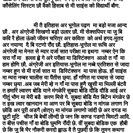
कौंसेलिंग सिस्टम छौ वैको हिसाब से मी साइंस को विद्यार्थी बौण.
मी तै इतिहास अर भूगोल पढ़ण मा बड़ो मजा आन्द
छौ . अर अंग्रेजी सिखणो बड़ो उलार छौ. मी सेक्सपियर या जु बि
कवि रै होला ऊंको जीवन चरित्र अर कविता को अर्थ हगद-मुतद
अर नयान्द दै बि रटणो रौंद छौ. इतिहास-भूगोल मा रूचि अर
अंगरेजी मा मेनत से म्यार दर्जा सात परीक्षा मा इथगा नम्बर ऐन कि
सरा गाँ मा हल्ला ह्व़े गे अरे परीक्षा मा डिस्टिंक्सन आओ त गाँ मा
हाम होणि छौ. अंग्रेजी अर इतियास-भूगोल मा नब्बे प्रतिशत से जादा
नम्बर हूण से मी दर्जा सात मा डिस्टिंक्सन मा पास होऊ. हाँ साइंस
मा म्यरा नम्बर चालीस या पैंतीस छ्या. हाँ गणित मा पचास से जादा
नम्बर छ्या .अब जब मेरी ब्व़े न गाँ मा पास हुणै खुसी मा भिल्ली बंटवै
त हमारि ल्वारण बोडि याने मंगळेरि सुबदा बोडि दौडि दौडि आई अर
गीतुं भौण मा मेरी बडै करण मिसे गे. सुबदा बोडि मैत बिटेन मंगळेर छे
त इख ल्वार खानदान मा आण पर बि सुबदा बोडि न मांगळ लगाण नि
छोडि अर पूरी अडगै (क्षेत्र) मा मांगळ लगाणो जांदी छे अर दगड मा
छूटी मुटि चीज बि बेचीं लीन्दी छे जन कि काण्ड गडणो चिमटी आदि.
त बीस पचीस गाँ वा बोडि घुमणि रौंदी छे. वीं सुबदा बोडिक एक हौबी
छे कि जु बि भैर नौकरी करदो ह्वाऊ वै तै पुछदी छे कि तुमन कथगा