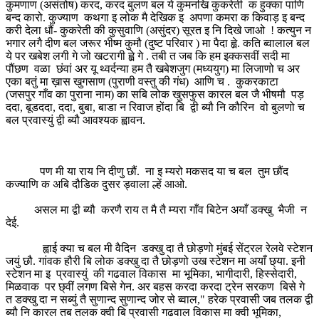
कुमणाण (असंतोष) करद, करद बुलण बल ये कुमनखि कुकरेती क हुक्का पाणि
बन्द कारो. कुज्याण कथगा इ लोक मै देखिक इ अपणा कमरा क किवाड़ इ बन्द
करी देला धौं- कुकरेती की कुसुवाणि (असुंदर) सूरत इ नि दिखे जाओ ! कत्युन न
भगार लगै दीण बल जरूर भीष्म कुमौ (दुष्ट परिवार ) मा पैदा ह्व़े. कति ब्वालाल बल
ये पर खबेश लगी गे जो खटरागी ह्व़े गे . तबी त जब कि हम इक्कसवीं सदी मा
पौंछण वळा छंवां अर यू थ्वर्दन्या हम तै खबेशजुग (मध्ययुग) मा लिजाणो च अर
एका बतुं मा ख़ास खुगसाण (पुराणी वस्तु की गंध) आणि च . कुकरकाटा
(जसपुर गाँव का पुराना नाम) का सबि लोक खुसफुस कारल बल जै भीषमौ पड़
ददा, बूडददा, ददा, बुबा, बाडा न रिवाज होंदा बि द्वी ब्यौ नि कौरिन वो बुलणो च
बल प्रवास्युं द्वी ब्यौ आवश्यक ह्वावन.
पण मी या राय नि दीणु छौं. ना इ म्यरो मकसद या च बल तुम छौंद
कज्याणि क अबि दौडिक दुसर ड्वाला ल्हें आओ.
असल मा द्वी ब्यौ करणै राय त मै तै म्यरा गाँव बिटेन अयाँ डक्खु भैजी न
देई.
ह्वाई क्या च बल मी वैदिन डक्खु दा तै छोड़णो मुंबई सेंट्रल रेलवे स्टेशन
जयुं छौ. गांवक हौरी बि लोक डक्खु दा तै छोड़णो उख स्टेशन मा अयाँ छ्या. इनी
स्टेशन मा इ प्रवास्युं की गढवाल विकास मा भूमिका, भागीदारी, हिस्सेदारी,
मिळवाक पर छ्वीं लगण बिसे गेन. अर बहस करदा करदा ट्रेन सरकण बिसे गे
त डक्खु दा न सब्युं तै सुणान्द सुणान्द जोर से ब्वाल," हरेक प्रवासी जब तलक द्वी
ब्यौ नि कारल तब तलक क्वी बि प्रवासी गढवाल विकास मा क्वी भूमिका,