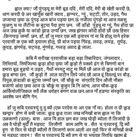
ह्वाल क्या? जौं पुंगड्यू मा मेरी बूड ददि , मेरी ददि, मेरी ब्व़े खेती करदी छे,
धाण करदी छे अर खार्युंक खारी क्वाद , झन्ग्वर,, ग्युं , सट्टी, तोर, उड़द, गैथ
उप्जान्दा छ्या ऊ पुंगड़ आज बांज पड्या छन.ऊं नजीला पुंगड़ो मा आज मळसु
फुळणु च या लैंटीना क बुट्या पैदा हूणा छन. जौं डाँडो पुंड्यू मा ग्युं, गैथ होंदा छा
अज उख कुळै या कांडो झाड उग्याँ छन. जख झंगवर कोदो होंदो छौ उख हिसर
-किनग्वड़ जम्याँ छन. हाँ, हाँ जु म्यार एक ब्यौ ड्यारम गां मा बि होलू याने हरेक
प्रवासी क एक ब्यौ ड्यारम होलू य़ी बांज पड्या गिंवड़, लवड़, लयड़, तुर्यड़,
कुदड़, झंगर्यड़, सट्यड़, मुंगर्यड़, गथ्वड़ अवाद ह्व़े जाला.
कबि मै सरीखा प्रवासीक बड़ा बड़ा तिबारिदार, जंगलादार ,
तिभितर्या, तिमंजिल्या कूड़ा होंदा छ्या जौं कूड़ो तै पक्को ढंग से चिणणो बान
हमारा बूड बुड्यो न उड़द , गैथों मस्यटु माटु मा मिलै छौ आज वो कूड कांडो क
कूड बण्या छन. जौं कुड़ो तै लाल माटोन लिपे जांद छौ आज वूं दिवल्यूं पर बौड़,
पिपुळ,कंडाळी क बुट्या जम्याँ छन. जौं चौकूं मा संग्रांदि दिन औजी नौबत
बजाणो आंदा छया आज ऊं चौकूं मा कुकुर बि नि आन्द .आज चौक-कूड़
आर्कियोलौजिकल सर्वे लैक धरोहर बणण वाळ छन.आज गाँ हडप्पा संस्कृति का
अवशेष जन बौणि गेन.
हाँ जु सबि प्रवास्युं दु दु ब्यौ (एक परदेस मा अर एक गाँ मा) होला त य़ी कूड
खन्द्वार होण से बची जाला. कूड कूड राला जख मनिखों बास ह्वाल ना कि
उळकाणो (उल्लु) बास . आज यि हाल छन बल जख घोड़ी ब्योला तै लिजांदी छे
अब वै घोड़ी मुर्दों तै मड़घट लिजौणौ काम आणि च . सैत च प्रवास्यूं द्वि ब्यौ
हूण से फिर से घोड़ी ब्यौलों तै लिजाणो काम आली अर मुर्दा फिर से मनिखों कंधौं
मा मड़घट जावन ! सैत च प्रवास्यूं द्वि ब्यौ हूण से या भयावह स्तिथि ख़तम ह्व़े