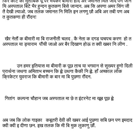
फिर कोर्ट का मुताबिक यूँ पर भंयकर बीमारी होंद अर जमानत मिल जांद पण जनि
यि अस्पताल बिटे भैर हुन्दन कुतकण बिसे जान्दन. अब सि अपणा अमर सिंग जी
तै देखी ल्याओ. जब तलक जमानत नि मिलि इन लगणु छौ अबि अर तबी पण अब
त कुतकणा ही रौंदन!
खैर नेतौं क बीमारी मा बि राजनीती चलद . कै नेता क दगड घचपच करण हो त
अस्पताल या ड्याराम पौंची जाओ अर बैर दिखाण होऊ त क्वी खबर नि लीण .
उन हमर इतियास मा बीमारी क पूछ ताच या भगवान से सुख्यर हूणो दिली
प्रार्थना जथगा अमिताभ बच्चन कि ह्व़े उथगा कैकी नि ह्व़े. हाँ अच्काल लोक
क्रिकेटर युवराज कि बीमारी क बार मा बि पुछणा रौंदन.
गितांग कल्पना चौहान जब अस्पताल मा छे त इंटरनेट मा खूब पूछ ह्व़े
अब जब कि लोक गाइका कबूतरी देवी की खबर आई पुछणा सबि छन पण इमदाद
क्वी क्वी इ दीणा छन. इख तलक कि मी बि मुक लुकाणु छौं.