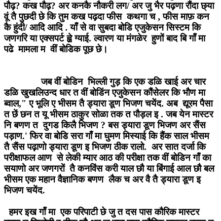
पौढ़? कख पौढ़? अर कनकै नौकरी लग/ अर जु भैर पढ़णा रौंदा छ्या
वूं तै पुछदी छे कि तुम कख पढ़दा फीस कथगा च , फीस माफ़ कन
कै हुंदी/ आदि आदि . याँ से वा सुबदा बोडि एजुकेसन सिस्टम कि
जणगरि या एक्सपर्ट ह्व़े ग्याई. ल्वारण या मंगळेर हुणों बाद बि गाँ मा
पढे मामला म वीं बोडिक पूछ छे।
जब वीं बोडिन भिल्ली गुड़ कि एक डळि खाई अर चार
डळि खुखलिउन्द धार त वीं बोडिंन एजुकेसन कौंसेलर कि भौण मा
ब्वाल," ए भूलि ए भीसम तै ड्यारा डूण भिजण चयेंद. अब द्यूरम पैसा
त छें छन त यू भीसम ठाकुर सोळा तक त पौड़ल इ . जब येन मास्टर
नि बणण त दुगड किलै भिजण ? बस ड्यारा डूण भिजण अर सैंस
पड़ाण.' फिर वा बोडि सरा गाँ मा घुमण मिस्याई कि हैंक साल भीसम
तै सैंस पढ़ाणो ड्यारा डूण इ भिजण ठीक रालो. अर सात दर्जा कि
परीक्षाफल आण से लेकी म्यार आठ की परीक्षा तक वीं बोडिन गाँ का
सयाणो अर जणगरों तै कनविंस करी याल छौ या बिंगाई आल छौ बल
भीसम एक महान वैज्ञानिक बणण लैक च अर वै तै ड्यारा डूण इ
भिजण चयेंद.
हमर इख गाँ मा एक परिपाटी छे जु त दस पास कौरिक मास्टर