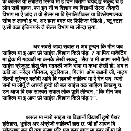
कै कौलेज या लैबोटरी रिसर्च मा इ दिन बिताण चयेंद.ह्व़े सकुद च इ
लोग सही ह्वावन .पण इन नी च विज्ञान का विद्यार्थी सेल्स /विक्री
विभाग मा ऐ जांद त वो सेल्स मा बि ऐनालिटीकल या विश्लेषणात्मक
सोच त लान्दो इ च. अर हमर बगत पर फिलिप्स रेडिओ , ब्लू स्टार
ए.सी वळा इंजिनयरूं तै सेल्स विभाग मा लीन्दा छ्या.
अर सबसे जादा सवाल त अब हून्दन कि मीन जब
साहित्य मा इ आण छौ साइंस /विज्ञान किलै पौड़ ? या फिर मार्केटिंग
मा ह्वेक मी गढवळी मा कनकै लेखी सकदु . सैत च मी अपण समौ पैलो
साइंस ग्रेजुएट होलू जैन गढवळी जनि भाषा मा कथा लेखी हो! अब त
कवि डा. नरेंद्र गौनियल, सुंदरियाल , गितांग ओम बधानी जी, नाट्य
शिल्पी सुरेन्द्र बलोदी आदि बि गढवळी साहित्य मा ऐ गेन पण म्यरो
समौ मा लोगूँ तै अचर्ज हुन्दो छौ बल साइंस वळ साहित्य लिखणु च.
उन आज बि एक सास्वत सवाल लोक पूछी लीन्दन ,"कि मीन जब
साहित्य मा इ आण छौ साइंस /विज्ञान किलै पौड़ ?".
असल मा म्यरो साइंस या विज्ञानों विद्यार्थी हूणो पैथर
इतिहास, भूगोल अर अंग्रेजी साहित्यों हात छ. जी हाँ आपन बि
खौळयाण बल मी क्या बुलणु छौं? पण हमर बगत मा हमर गाँ मा जो