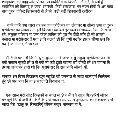
शब्दकोश की मदद लीण पोड़द उन मार्केटिंग क डिप्लोमा लींद दै बि इनी ह्व़े
मार्केटिंग की किताबुं से जादा अंगरेजी -हिंदी शब्दकोश पर नजर होंदी छे अर यांक
बान दुबर पौकेट डिक्सनरी से लेकी बडी बडी डिक्सनरी खरीदेन.
कबि कबि क्या जादा तर हम एक प्रोफ़ेसर का लेकचर मा सीन्दा छया त दुसर
प्रोफ़ेसर का लेकचर मा इलै बिजदा छया बल इंटरबल मा चाय-समोसा जि खाण
छौ. संयुक्त परिवार मा जन हरेक व्यक्ति की पूछ नि होंदी उनि द्वी सौ छात्रों
क्लास मा प्रोफ़ेसर तै पता इ नि चलदो छौ कि गुणी पढ़नेर छात्र सीणा छन कि
पढाई का आनंद लीणा छन.
मी तै नि पता छौ कि मी झूट बुलण मा बि उस्ताद ह्व़े सकुद. प्रोफ़ेसर जब बि
क्वी सवाल पुछ्दो छौ त मी क्वी ना क्वी झुटो बहाना बणै दीन्दो छौ अर बहाना बि
इथगा तागतबर हुन्दो थौ कि प्रोफ़ेसर बि सच मानि लीन्दो थौ.
मास्टर अर विश्व विद्यालय खुण स्टूडेंट की जरुरात से जादा महत्वपूर्ण सिलेबस
हूंद छौ अर आज बि या इ संस्कृति विद्यमान च.
एक साल मेरी सीट खिड़की क बगल मा छे त मीन वै साल गिलहरियूँ जीवन
पर पूरी रिसर्च करी दे. किलैकि सरा साल म्यार ध्यान प्रोफ़ेसर का लेकचरूं र से
जादा भैरो डाळु क गिलहरियूँ जीवन चक्र समजण मा गे.