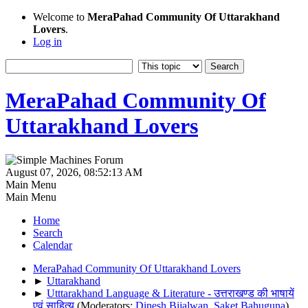
Welcome to
MeraPahad Community Of Uttarakhand
Lovers
.
Log in
MeraPahad Community Of
Uttarakhand Lovers
August 07, 2026, 08:52:13 AM
Main Menu
Main Menu
Home
Search
Calendar
MeraPahad Community Of Uttarakhand Lovers
►
Uttarakhand
►
Utttarakhand Language & Literature - उत्तराखण्ड की भाषायें
एवं साहित्य
(Moderators:
Dinesh Bijalwan
,
Saket Bahuguna
)