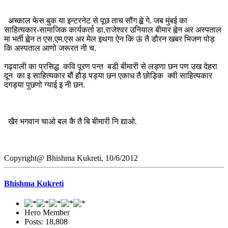
अच्काल फेस बुक या इन्टरनेट से पूछ ताच सौंग ह्व़े गे. जब मुंबई का
साहित्यकार-सामाजिक कार्यकर्ता डा.राजेश्वर उनियाल बीमार ह्वेन अर अस्पताल
मा भर्ती ह्वेन त एस.एम.एस अर मेल इथगा ऐन कि ऊं तै डौरन खबर भिजण पोड़
कि अस्पताल आणो जरूरत नी च.
गढ़वाली का प्रसिद्ध कवि पूरण पन्त बडी बीमारी से लड़णा छन पण उख देहरा
दून का इ साहित्यकार बौं हौड़ पड्या छन एकाध तै छोड़िक क्वी साहित्यकार
दगड्या पुछणो ग्याई इ नी छन.
खैर भगवान चाओ बल कै तै बि बीमारी नि द्याओ.
Copyright@ Bhishma Kukreti, 10/6/2012
Bhishma Kukreti
Hero Member
Posts: 18,808