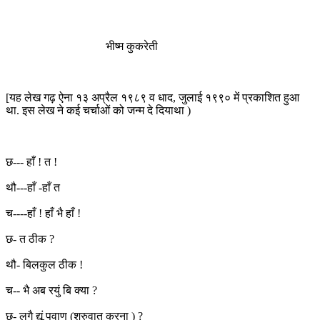
भीष्म कुकरेती
[यह लेख गढ़ ऐना १३ अप्रैल १९८९ व धाद, जुलाई १९९० में प्रकाशित हुआ
था. इस लेख ने कई चर्चाओं को जन्म दे दियाथा )
छ--- हाँ ! त !
थौ---हाँ -हाँ त
च----हाँ ! हाँ भै हाँ !
छ- त ठीक ?
थौ- बिलकुल ठीक !
च-- भै अब रयुं बि क्या ?
छ- लगै द्यूं पवाण (शुरुवात करना ) ?