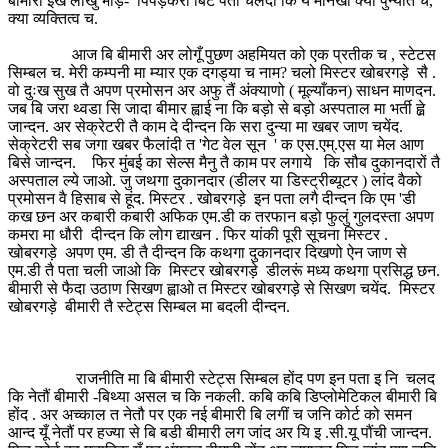
बीमारौ इख लोखुं भीड़- पिपड़करो बिटे पता चलदो कि ये मनिखौ क्या पुन्यात च,
क्या व्यक्तित्व च.
आज बि बीमारी अर लोगूँ पुछण अहमियत को एक प्रतीक च , स्टेटस
सिम्बल च. मेरी कम्पनी मा म्यार एक दगड्या च नाम? चलो मिस्टर खोबरगड़े सै .
वो दुःख सुख तै अपण प्रमोसन अर अफु तैं अंक्याणो ( मूल्याँकन) साधन माणदन.
जब बि जरा थ्वडा सि जादा बीमार ह्वाई ना कि बड़ो से बड़ो अस्पताल मा भर्ती ह्व़े
जान्दन. अर सेक्रेटरी तै काम दे दीन्दन कि सरा दुन्या मा खबर जाण चयेंद.
सेक्रेटरी सब जगा खबर फैलांदी त 'गेट वेल सून ' क एस.एम्.एस या मेल आण
बिसे जान्दन. फिर मुंबई का सेल्स मैनु तै काम पर लगाये कि सौब दुकानदारों तै
अस्पताल ल्ये जाओ. जु जथगा दुकानदार (डीलर या डिस्ट्रीब्यूटर ) लांद वैको
प्रमोसन वै हिसाब से हूंद. मिस्टर . खोबरगड़े इन पता लगै दीन्दन कि एम 'डी
कख छन अर कबारी कबारी अफिक एम.डी क तरफान बड़ो फुलुं गुलदस्ता अपण
कमरा मा धौरी दीन्दन कि लोग द्याखन . फिर यांकी पूरी सूचना मिस्टर .
खोबरगड़े अपण एम. डी तै दीन्दन कि कथगा दुकानदार दिखणो ऐन जाण से
एम.डी तै पता चली जाओ कि मिस्टर खोबरगड़े डीलरूं मध्य कथगा प्रसिद्ध छन.
बीमारी से फैदा उठाण सिखण ह्वाओ त मिस्टर खोबरगड़े से सिखण चयेंद. मिस्टर
खोबरगड़े बीमारी तै स्टेट्स सिम्बल मा बदली दीन्दन.
राजनीति मा बि बीमारी स्टेट्स सिम्बल होंद पण इन पता इ नि चलद
कि नेतौं बीमारी -बिथ्या असल च कि नकली. कबि कबि डिप्लोमेटिकल बीमारी बि
होंद . अर अच्काल त नेतौ पर एक नई बीमारी बि लगीं च जनि कोर्ट को समन
आन्द यूँ नेतौं पर हज्या से बि बडी बीमारी लग जांद अर यि इ .सी.यू पौंची जान्दन.