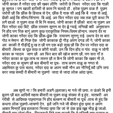
जोगी काका तै नरेंदर ददा की खबर लीणि जरोरी छे निथर नरेंदर ददा कि गाळी
कु सूणल ! पण खाली हाजिरी से काम नि चलदो ठौ . हरेक पुछण वाळ तै पुछण
जरोरी छौ कि छींक कै हिसाब से ऐन. छींक दै नाक सी आई कि बै नाक से आई.
छेंकी आई कि सीम्प/सिंगाणा बि आई. अर फिर नरेंदर ददा जब तक पूरी कथा नि
लगै द्याओ त पुछण वाळ जै बि नि सकद. जोगी काका तै छींको बारा मा पुछण अर
फिर नरेंदर ददा बिटे छींक रामयण सूणण मा देर ह्व़े ग्याई. मनिखों क्वी अनुशासन
नि होंद पण रिक बागुं अपण कुछ प्राकृतिक नियम-धियम होन्दन. जथगा देर मा
जोगी काका नरेंदर ददा कि छींक-छूंक कि रामायण सुणणु राई उथगा देर मा बाग़
गोठ म मेमान बौ णिक ऐक जोगी काकाक द्वी गौड़ अपण दगड ली गे. जोगी काका
अर काकी तै गौड़ीयूँ दुःख त छौ पण एक बड़ो सुख छौ कि टैम पर नरेंदर ददा क
बीमारी -बिथ्या क पूछ ताछ त कौरी याळी. उन सि दिन होंद त गांव वाळु न जोगी
काका क ग्वाठम जाण छौ अर फिर बाग़ की खोज करण छौ. पण सरा गाँ त
नरेंदर काका क पूछ ताच मा व्यस्त छौ त कैन बि जोगी काका कि खबर नी ले.
नरेंदर ददा क सुचण छौ बल बीमारी मा पूच- ताच करण वाळु क गणत से
अहमियत कु पता चलद. नरेंदर ददा क अपण सबी नौन अर नौनियूँ ब्यौ उनि जगा
कार जख समदी तै बीमारी मा पुछणो जादा से जादा लोक आंदा छ्या.
अब सूणो ना ! सि हमारी अडगै (इलाका) मा गजे जी छया. त ऊंको बि इनी
बुलण छौ बल आदिमों महत्व बीमारी मा पुछण वाळु संख्या से इ हुंद . मातबरी अर
गरीबी से आदिमक पछ्याणक नि होंद बल्कण मा बीमारी मा पूच -ताच से हुंद कि
कथगा लोक पुछणो-जाचणो ऐन. इलै जनि गजे जी बीमार हूंदा छ्या त अपण
आबत मिन्त्रों इख हलकारा भिजदा छ्या कि जां से उंक इख खूब भीड़ ह्व़े जाओ.