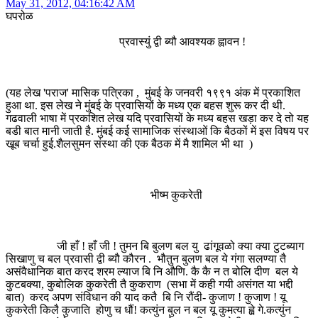
May 31, 2012, 04:16:42 AM
घपरोळ
प्रवास्युं द्वी ब्यौ आवश्यक ह्वावन !
(यह लेख 'पराज' मासिक पत्रिका , मुंबई के जनवरी १९९१ अंक में प्रकाशित
हुआ था. इस लेख ने मुंबई के प्रवासियों के मध्य एक बहस शुरू कर दी थी.
गढवाली भाषा में प्रकशित लेख यदि प्रवासियों के मध्य बहस खड़ा कर दे तो यह
बडी बात मानी जाती है. मुंबई कई सामाजिक संस्थाओं कि बैठकों में इस विषय पर
खूब चर्चा हुई.शैलसुमन संस्था की एक बैठक में मै शामिल भी था )
भीष्म कुकरेती
जी हाँ ! हाँ जी ! तुमन बि बुलण बल यु ढांगूवळो क्या क्या टुटब्याग
सिखाणु च बल प्रवासी द्वी ब्यौ कौरन . भौतुन बुलण बल ये गंगा सलण्या तै
असंवैधानिक बात करद शरम ल्याज बि नि औणि. कै कै न त बोलि दीण बल ये
कुटबक्या, कुबोलिक कुकरेती तै कुकराण (सभा में कही गयी असंगत या भद्दी
बात) करद अपण संविधान की याद कतै बि नि रौंदी- कुजाण ! कुजाण ! यू
कुकरेती किलै कुजाति होणु च धौं! कत्युंन बुल न बल यू कुमत्या ह्व़े गे.कत्युंन