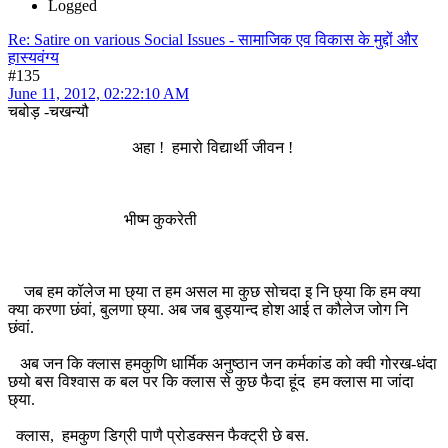
Logged
Re: Satire on various Social Issues - सामाजिक एव विकास के मुद्दों और
हास्यवंग्य
#135
June 11, 2012, 02:22:10 AM
चबोड़ -चखन्यौ
अहा ! हमारो विद्यार्थी जीवन !
भीष्म कुकरेती
जब हम कॉलेज मा छ्या त हम असल मा कुछ सोचदा इ नि छ्या कि हम क्या
क्या करणा छंवां, बुलणा छ्या. अब जब बुड्यान्द होश आई त कौलेज जोग नि
छंवां.
अब जन कि क्लास हमकुणि धार्मिक अनुष्ठान जन कर्मकांड को क्वी गोरख-धंदा
छयो बस विश्वास क बल पर कि क्लास से कुछ फैदा हूंद हम क्लास मा जांदा
छ्या.
क्लास, हमकुण डिग्री पाणै प्रोडक्सन फैक्ट्री छे बस.