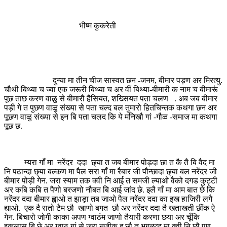
भीष्म कुकरेती
दुन्या मा तीन चीज सास्वत छन -जनम, बीमार पड़ण अर मिरत्यु.
चौथी बिथ्या च ज्वा एक जरूरी बिथ्या च अर वीं बिथ्या-बीमारी क नाम च बीमारूं
पूछ ताछ करण वाळु से बीमारौ हैसियत, शख्सियत पता चलण . अब जब बीमार
पड़ी गे त पुछण वाळु संख्या से पता चल्द बल तुमारो हितचिन्तक कथगा छन अर
पूछण वाळु संख्या से इन बि पता चलद कि ये मनिखौ गां -गौळ -समाज मा कथगा
पूछ छ.
म्यरा गाँ मा नरेंदर ददा छ्या त जब बीमार पोड़दा छा त कै तै बि वैद मा
नि पठान्दा छ्या बल्कण मा पैल सरा गाँ मा रैबार जी पौन्छादा छ्या बल नरेंदर जी
बीमार पोड़ी गेन. जरा स्याम तक क्वी नि आई त समजी ल्याओ वैको दगड कुट्टी
अर कबि कबि त पैणो बरजणो नौबत बि आई जांद छे. इलै गाँ मा आम बात छे कि
नरेंदर ददा बीमार ह्वाओ त झाड़ा तब जाओ पैल नरेंदर ददा का इख हाजिरी लगै
द्याओ. एक दै रातो टैम छौ खाणो बगत छौ अर नरेंदर ददा तै खताखती छींक ऐ
गेन. बिचारो जोगी काका अपण ग्वाठंम जाणो तैयारी करणा छया अर चूँकि
इकुलास बि छे अर ग्वाठ गां से जरा नजीक इ छौ त भगळव्ट मा क्वी नि छौ पण