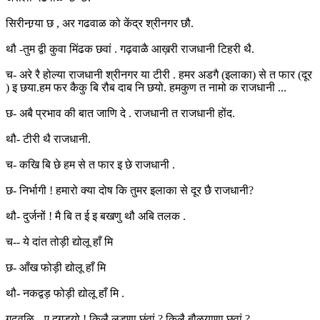
सिरीनग्र्या छ , अर गढवाळ को केंद्र श्रीनगर छौ.
थौ -तुम द्वी कुवा मिंढक छवां . गढ़वाळै आख़री राजधानी टिहरी थै.
च- अरे रै होल्या राजधानी श्रीनगर या टीरी . हमर अडगै (इलाका) से त फार (दूर
) इ छया.हम फर कैकु बि रौब दाब नि छयो. हमकुण त नामो क राजधानी ...
छ- अबै प्रभाव की बात जाणि दे . राजधानी त राजधानी होंद.
थौ- टीरी थै राजधानी.
च- कखि बि छे हम से त फार इ छे राजधानी .
छ- निर्भागी ! हमारो क्या दोष कि तुमर इलाका से दूर छै राजधानी?
थौ- दुर्जनों ! मै बि त ई इ बखणु थौ अबि तलक .
च-- ये दांत तोड़ी द्योलू हाँ मि
छ- आँख फोड़ी द्योलू हाँ मि
थौ- नकद्वड़ फोड़ी द्योलू हाँ मि .
गढवळि-- ए दगड्यो ! किलै लड़णा छंवां ? किलै बौळयाणा छवां ?