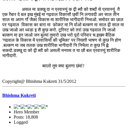
असल मा डक्खु दा न प्रवास्युं क द्वी ब्यौ को शब्दों से प्रवास्युं तै
एक रैबार दे बल इख मुंबई मा गढ़वाल विकासौ छ्वीं नि लगावदी अर साल तीन
साल मा अपण गाँ जैका विकास मा शारीरिक भागीदारी निभाओ. समोदर का छाल
पर गढ़वाल विकास का बारा मा फ़ोकट मा नि र्वाओ बल्कण मा साल द्वी साल मा
उख जाओ अर थ्वडा इ सै कुछ करो. टूरिस्ट को तरां उख गढवाल नि जाओ
बल्कण मा इन जाओ जन बुल्यां तुमारो उख भरो पूरो परिवार च.इखम बैठिक
'गढवाल के विकास में प्रवासियों की भूमिका' पर निख्त्ती भाषण से कुछ नि होण
.बल्कण मा जब तलक उख शारीरिक भागीदारी नि निभैला त कुछ नि ह्व़े
सकदो.डक्खु दा को द्वी ब्यौ को असली मन्तव्य त या छौ बल प्रवास्युं शारीरिक
भागीदारी.
ब्वालो तुम क्या बुलणा छंवां?
Copyright@ Bhishma Kukreti 31/5/2012
Bhishma Kukreti
Hero Member
Posts: 18,808
Logged