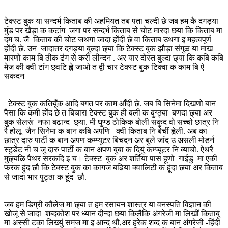
टेक्स्ट बुक या सन्दर्भ किताब की अहमियत तब पता चल्दी छे जब हम कै दगड्या
मुंड पर खैड़ा क कटांग जगा पर सन्दर्भ किताब से चोट मारदा छया कि किताब मा
दम च. जै किताब की चोट जथगा जादा होंदी छे वा किताब उथगा इ महत्वपूर्ण
होंदी छे. उन जादातर दगड्या बुल्दा छ्या कि टेक्स्ट बुक झौड़ा संगुळ या माख
मारणो काम बि ठीक ढंग से करी लीन्दन . अर यार दोस्त बुल्दा छ्या कि कबि कबि
मेज की क्वी टांग छ्वटि ह्व़े जाओ त द्वी चार टेक्स्ट बुक टिक्वा क काम बि ऐ
सकदन
टेक्स्ट बुक कतियूँक आदि बगत पर काम आँदी छे. जब बि सिनेमा दिखणो बान
पैसा कि कमी होंद छे त बिचारा टेक्स्ट बुक ही बली क बुग्ठ्या बणदा छ्या अर
बुक सेलरूं नफा बढान्द छ्या. मी घुण्ड ठोकिक बोली सकुद वो सच्चो छात्र नि
रै होलू जैन सिनेमा क बान कबि अपणि क्वी किताब नि बेचीं ह्वेली. अब का
छात्र दारु पार्टी क बान अपण कम्प्यूटर बिचदन अर बुले जांद उ असली मोडर्न
स्टुडेंट नी च जु दारु पार्टी क बान अपण बुबा क दियुं कम्प्यूटर नि ब्याचो. ऐथरै
मुछ्यळि पैथर सरकदि इ च। टेक्स्ट बुक अर शर्तिया पास हूणो गाईडु मा एकी
फरक हुंद छौ कि टेक्स्ट बुक का कागज बढिया क्वालिटी क हूंदा छया अर किताब
से जादा भार पुट्ठा क हूंद छौ.
जब हम डिग्री कौलेज मा छ्या त हम रसायन शास्त्र या वनस्पति विज्ञान की
खोजूं से जादा शब्दकोश पर ध्यान दीन्दा छया किलैकि अंगरेजी मा लिखीं किताबु
मा अस्सी टका लिख्युं समज मा इ आन्द थौ,अर हरेक शब्द क बान अंगरेजी -हिंदी