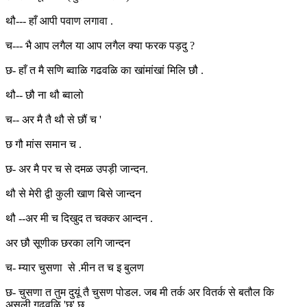
थौ--- हाँ आपी पवाण लगावा .
च--- भै आप लगैल या आप लगैल क्या फरक पड़दु ?
छ- हाँ त मै सणि ब्वाळि गढवळि का खांमांखां मिलि छौ .
थौ-- छौ ना थौ ब्वालो
च-- अर मै तै थौ से छौं च '
छ गौ मांस समान च .
छ- अर मै पर च से दमळ उपड़ी जान्दन.
थौ से मेरी द्वी कुली खाण बिसे जान्दन
थौ --अर मी च दिखुद त चक्कर आन्दन .
अर छौ सूणीक छरका लगि जान्दन
च- म्यार चुसणा से .मीन त च इ बुलण
छ- चुसणा त तुम दुयूं तै चुसण पोडल. जब मी तर्क अर वितर्क से बतौल कि
असली गढवळि 'छ' छ.