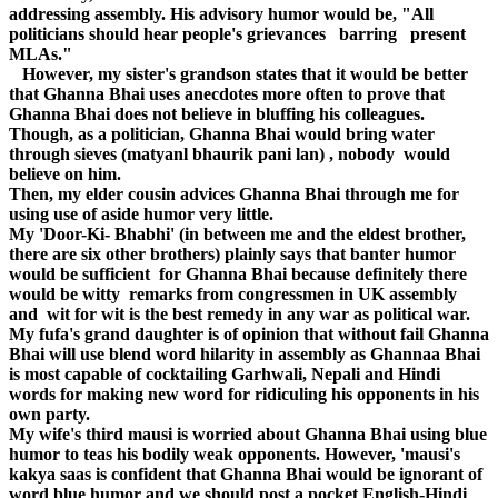
addressing assembly. His advisory humor would be, "All
politicians should hear people's grievances barring present
MLAs."
However, my sister's grandson states that it would be better
that Ghanna Bhai uses anecdotes more often to prove that
Ghanna Bhai does not believe in bluffing his colleagues.
Though, as a politician, Ghanna Bhai would bring water
through sieves (matyanl bhaurik pani lan) , nobody would
believe on him.
Then, my elder cousin advices Ghanna Bhai through me for
using use of aside humor very little.
My 'Door-Ki- Bhabhi' (in between me and the eldest brother,
there are six other brothers) plainly says that banter humor
would be sufficient for Ghanna Bhai because definitely there
would be witty remarks from congressmen in UK assembly
and wit for wit is the best remedy in any war as political war.
My fufa's grand daughter is of opinion that without fail Ghanna
Bhai will use blend word hilarity in assembly as Ghannaa Bhai
is most capable of cocktailing Garhwali, Nepali and Hindi
words for making new word for ridiculing his opponents in his
own party.
My wife's third mausi is worried about Ghanna Bhai using blue
humor to teas his bodily weak opponents. However, 'mausi's
kakya saas is confident that Ghanna Bhai would be ignorant of
word blue humor and we should post a pocket English-Hindi