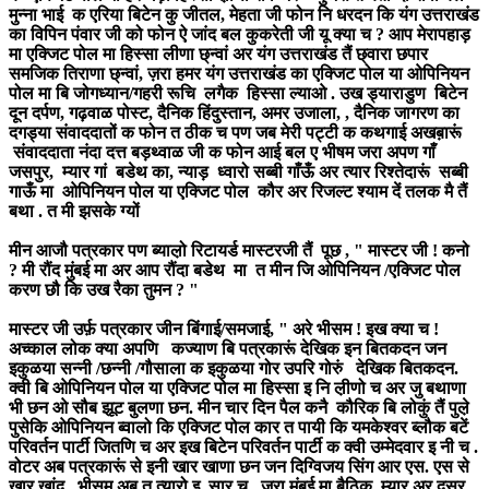
मुन्ना भाई क एरिया बिटेन कु जीतल, मेहता जी फोन नि धरदन कि यंग उत्तराखंड
का विपिन पंवार जी को फोन ऐ जांद बल कुकरेती जी यू क्या च ? आप मेरापहाड़
मा एक्जिट पोल मा हिस्सा लीणा छ्न्वां अर यंग उत्तराखंड तैं छ्वारा छपार
समजिक तिराणा छ्न्वां, ज़रा हमर यंग उत्तराखंड का एक्जिट पोल या ओपिनियन
पोल मा बि जोगध्यान/गहरी रूचि लगैक हिस्सा ल्याओ . उख ड्याराडुण बिटेन
दून दर्पण, गढ़वाळ पोस्ट, दैनिक हिंदुस्तान, अमर उजाला, , दैनिक जागरण का
दगड्या संवाददातों क फोन त ठीक च पण जब मेरी पट्टी क कथगाई अखब़ारूं
संवाददाता नंदा दत्त बड़थ्वाळ जी क फोन आई बल ए भीषम जरा अपण गाँ
जसपुर, म्यार गां बडेथ का, न्याड़ ध्वारो सब्बी गाँऊँ अर त्यार रिश्तेदारूं सब्बी
गाऊँ मा ओपिनियन पोल या एक्जिट पोल कौर अर रिजल्ट श्याम दें तलक मै तैं
बथा . त मी झसके ग्यों
मीन आजौ पत्रकार पण ब्याल़ो रिटायर्ड मास्टरजी तैं पूछ , " मास्टर जी ! कनो
? मी रौंद मुंबई मा अर आप रौंदा बडेथ मा त मीन जि ओपिनियन /एक्जिट पोल
करण छौ कि उख रैका तुमन ? "
मास्टर जी उर्फ़ पत्रकार जीन बिंगाई/समजाई, " अरे भीसम ! इख क्या च !
अच्काल लोक क्या अपणि कज्याण बि पत्रकारूं देखिक इन बितकदन जन
इकुळया सन्नी /छन्नी /गौसाला क इकुळया गोर उपरि गोरुं देखिक बितकदन.
क्वी बि ओपिनियन पोल या एक्जिट पोल मा हिस्सा इ नि ल़ीणो च अर जु बथाणा
भी छन ओ सौब झूट बुलणा छन. मीन चार दिन पैल कनै कौरिक बि लोकुं तैं पुल़े
पुसेकि ओपिनियन ब्वालो कि एक्जिट पोल कार त पायी कि यमकेश्वर ब्लौक बटें
परिवर्तन पार्टी जितणि च अर इख बिटेन परिवर्तन पार्टी क क्वी उम्मेदवार इ नी च .
वोटर अब पत्रकारूं से इनी खार खाणा छन जन दिग्विजय सिंग आर एस. एस से
खार खांद . भीसम अब त त्यारो इ सार च. जरा मुंबई मा बैठिक म्यार अर दुसर