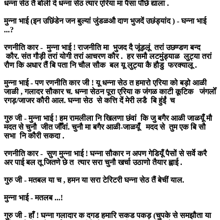
धन्ना सेठ तै बोली दे धन्ना सेठ त्यार एरिया मा पैसा पौंछे द्याला .
मुन्ना भाई (इन उछिंडेन जन बुल्यां जुंडळऔ दाण भुजदें उछंड्यांद ) - घन्ना भाई
...?
रणनीति कार - मुन्ना भाई ! राजनीति मा भुजद दै जूंड़लूं तरां उछण्डण बन्द
कौर. संत गौड़ी तरां योगी तरां आचरण कौर . हर समौ लटमुंड्याळ लुट्या तरां
रौण कि अधार तैं बि पता नि चौल सौक बल यू लुट्या कै हौडु फरक्यालू .
मुन्ना भाई - पण रणनीति कार जी ! यू धन्ना सेठ त हमारो एरिया को बड़ो आळी
जाळी , गलादर सौकार च. धन्ना सेठन पूरा एरिया क जंगळ काटी कूटिक जंगलोँ
रगड़/जाजर कौरी आल. घन्ना सेठ से कत्ति दें मेरी लडै बि हुंईं च
गुरु जी - मुन्ना भाई ! हम रामलीला नि खिलणा छंवां कि जु बगैर आळी जाळयूँ मौ
मदत से चुनौ जीत जौँवां. चुनौ मा बगैर आळी-जाळयूँ मदद से तुम एक बि सौ
सभा नि कौरी सकदा .
रणनीति कार - सुण मुन्ना भाई ! घन्ना सौकार न अपण गेडियूँ पैसों से सर्वे करै
अर पाई बल तू जितणे छे त त्यार सरा चुनौ खर्चा उठाणो तैयार ह्वाई .
गुरु जी - मतबल या च , हमन या सरा टेरिटरी घन्ना सेठ तैं बेचीं याल.
मुन्ना भाई - मतलब ...!
गुरु जी - हाँ ! घन्ना गलादार क दगड हमारि सकड पकड़ (चुपके से समझौता या