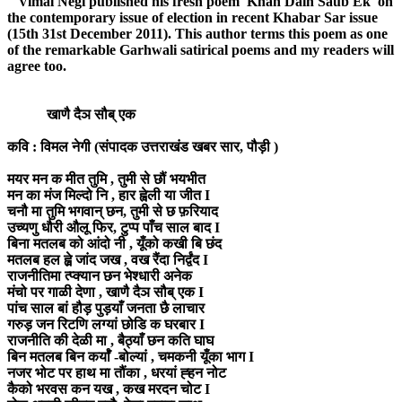
Vimal Negi published his fresh poem 'Khan Dain Saub Ek' on
the contemporary issue of election in recent Khabar Sar issue
(15th 31st December 2011). This author terms this poem as one
of the remarkable Garhwali satirical poems and my readers will
agree too.
खाणै दैञ सौब् एक
कवि : विमल नेगी (संपादक उत्तराखंड खबर सार, पौड़ी )
मयर मन क मीत तुमि , तुमी से छौं भयभीत
मन का मंज मिल्दो नि , हार ह्वेली या जीत I
चनौ मा तुमि भगवान् छन, तुमी से छ फ़रियाद
उच्यणु धौरी औलू फिर, टुप्प पाँच साल बाद I
बिना मतलब को आंदो नी , यूँको कखी बि छंद
मतलब हल ह्व़े जांद जख , वख रैंदा निर्द्वंद I
राजनीतिमा त्प्क्यान छन भेश्धारी अनेक
मंचो पर गाळी देणा , खाणै दैञ सौब् एक I
पांच साल बां हौड़ पुड़याँ जनता छै लाचार
गरुड़ जन रिटणि लग्यां छोडि क घरबार I
राजनीति की देळी मा , बैठ्याँ छन कति घाघ
बिन मतलब बिन कर्याँ -बोल्यां , चमकनी यूँका भाग I
नजर भोट पर हाथ मा तौंका , धरयां ह्हन नोट
कैको भरवस कन यख , कख मरदन चोट I