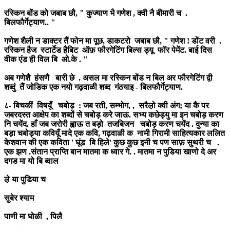
रस्किन बोंड को जबाब छौ, " कुज्याण भै गणेश , क्वी नै बीमारी च .
बिलफौर्गेट्याण.. "
गणेश शैली न डाक्टर तैं फोन मा पूछ, डाकटरो जबाब छौ, " गणेश ! डोंट वरी .
रस्किन हैज स्टार्टेड हैबिट ऑफ़ फौरगेटिंग बिल्स ड्यू फॉर पेमेंट. बाई दिस
वीक एंड ही विल बि ओ.के . "
अब गणेशै हंसणै बारी छे . असल मा रस्किन बोंड न बिल अर फौरगेटिंग द्वी
शब्दुं तैं जोडिक एक नयो गढ़वाळी शब्द गंठयाइ - बिलफौर्गेट्याण.
८- बिचकीं विषयूँ चबोड़ : जब रती, सम्भोग, , सरैल़ो क्वी अंग; या कै पर
जबरदस्त आक्षेप का शब्दों से चबोड़ करे जाऊ. सभ्य कछेड्यु मा इन चबोड़ करण
नि चयेंद. हाँ जब जरोरी ह्वाऊ त बड़ो तजबिजन चबोड़ करण चयेंद . दुन्या का
बड़ा चबोड्या कवियूँ मादे एक कवि, गढ़वाळी क नामी गिरामी साहित्यकार ललित
केशवान की एक कविता ' घूंड बि हिले' कुछ कुछ इनी च पण साफ़ सुथरी च .
एक झण .संतान प्राप्ति बान मातमा क ध्वार गे. . मातमा न पुडिया खाणो दे अर
दगड मा यो बि ब्वाल
ल़े या पुडिया च
सुबेर श्याम
पाणी मा घोळी , पिलै