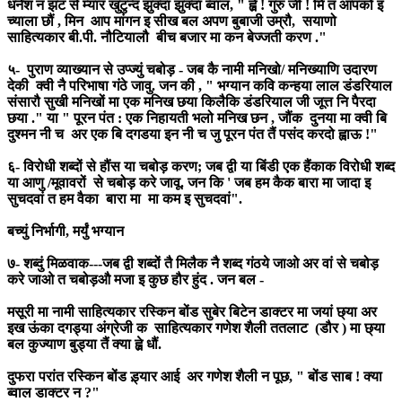
धनेश न झट से म्यार खुटुन्द झुक्दा झुक्दा ब्वाल, " ह्व़े ! गुरु जी ! मि त आपको इ
च्याला छौं , मिन आप मांगन इ सीख बल अपण बुबाजी उम्रौ, सयाणो
साहित्यकार बी.पी. नौटियालौ बीच बजार मा कन बेज्जती करण ."
५- पुराण व्याख्यान से उप्ज्युं चबोड़ - जब कै नामी मनिखो/ मनिख्याणि उदारण
देकी क्वी नै परिभाषा गंठे जावु. जन की , " भग्यान कवि कन्हया लाल डंडरियाल
संसारौ सुखी मनिखों मा एक मनिख छया किलैकि डंडरियाल जी जूत्त नि पैरदा
छया ." या " पूरन पंत : एक निहायती भलो मनिख छन , जौंक दुनया मा क्वी बि
दुश्मन नी च अर एक बि दगडया इन नी च जु पूरन पंत तैं पसंद करदो ह्वाऊ !"
६- विरोधी शब्दों से हौंस या चबोड़ करण; जब द्वी या बिंडी एक हैंकाक विरोधी शब्द
या आणु /मूवावरों से चबोड़ करे जावू. जन कि ' जब हम कैक बारा मा जादा इ
सुचदवां त हम वैका बारा मा मा कम इ सुचदवां".
बच्युं निर्भागी, मर्युं भग्यान
७- शब्दुं मिळवाक---जब द्वी शब्दों तै मिलैक नै शब्द गंठये जाओ अर वां से चबोड़
करे जाओ त चबोड़औ मजा इ कुछ हौर हुंद . जन बल -
मसूरी मा नामी साहित्यकार रस्किन बोंड सुबेर बिटेन डाक्टर मा जयां छ्या अर
इख ऊंका दगड्या अंग्रेजी क साहित्यकार गणेश शैली ततलाट (डौर ) मा छ्या
बल कुज्याण बुड्या तैं क्या ह्व़े धौं.
दुफरा परांत रस्किन बोंड ड़्यार आई अर गणेश शैली न पूछ, " बोंड साब ! क्या
ब्वाल डाक्टर न ?"