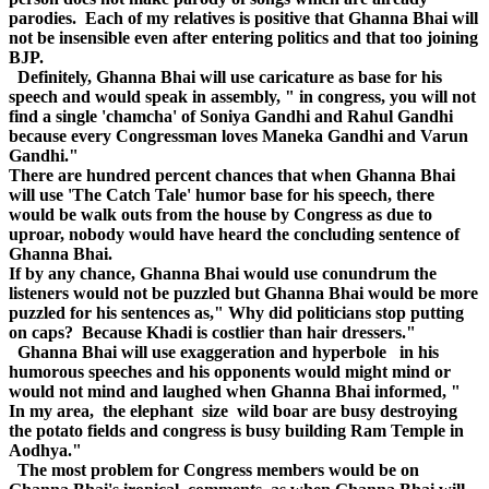
parodies. Each of my relatives is positive that Ghanna Bhai will
not be insensible even after entering politics and that too joining
BJP.
Definitely, Ghanna Bhai will use caricature as base for his
speech and would speak in assembly, " in congress, you will not
find a single 'chamcha' of Soniya Gandhi and Rahul Gandhi
because every Congressman loves Maneka Gandhi and Varun
Gandhi."
There are hundred percent chances that when Ghanna Bhai
will use 'The Catch Tale' humor base for his speech, there
would be walk outs from the house by Congress as due to
uproar, nobody would have heard the concluding sentence of
Ghanna Bhai.
If by any chance, Ghanna Bhai would use conundrum the
listeners would not be puzzled but Ghanna Bhai would be more
puzzled for his sentences as," Why did politicians stop putting
on caps? Because Khadi is costlier than hair dressers."
Ghanna Bhai will use exaggeration and hyperbole in his
humorous speeches and his opponents would might mind or
would not mind and laughed when Ghanna Bhai informed, "
In my area, the elephant size wild boar are busy destroying
the potato fields and congress is busy building Ram Temple in
Aodhya."
The most problem for Congress members would be on