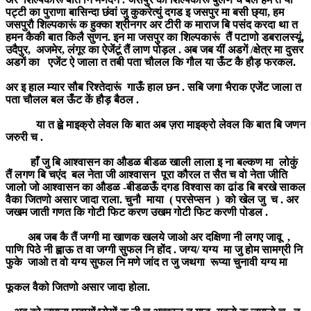
पट्टी का पुराणा बासिन्दा छंवां जु कुकरेत्युं दगड इ जसपुर मा बसी छ्या, हम
जसपुरौ शिल्पकारूं क हुक्का श्रीनगर अर टीरी क माराज बि पसंद करदा था त
हमन कैकी बात किलै सुणन. इन मा जसपुर का शिल्पकारूं तैं पटाणो डबरालस्यूं,
उदैपुर, अजमेर, लंगूर का ऐजेंटूं तैं लाण पोड़ल . अब जब यीं अडगें /क्षेत्र मा दुसर
अडगें का एजेंट ऐ जाला त तबी पता चौलल कि गौल या ऊँट कै हौड़ फरकल.
अर इ हाल म्यार सौब रिश्तेदारूं गाऊँ हाल छन . सबि जगा भैराक एजेंट जाला त
पता चौलल बल ऊँट कें हौड़ बैठल .
या त ह्व़े माइक्रो लेवल कि बात अब ज़रा माइक्रो लेवल कि बात बि जणन
जरुरी च .
हाँ जु बि आश्वासन का औडळ बीडळ खाली लाला इ ना बल्कण मा लोकुं
तैं लगण बि चएंद बल नेता जी आश्वासन पूरा कौरल त सैत च वो नेता जीति
जालो जो आश्वासन का औडळ -बीडळऊँ दगड विश्वास का ढांड बि बरखे साकल
वैका जितणो असार जादा राला. चुनौ माया ( परसेप्सन ) को खेल जु च . अर
जखम जाती गणत कि गोटी फिट करण उखम गोटी फिट करणी पोडल .
अब जब कै तैं जग्गी मा खाणक खलये जाओ अर दक्षिणा नी लगए जावू ,
पाणि पिठे नी ह्वाऊ त वा जग्गी सुफल नि होंद . जग्य/ यग्य मा जु होम सामग्री नि
फुके जाओ त वो यग्य सुफल नि मणे जांद त जु जथगा रूप्या चुनावी यग्य मा
फूकल वैको जितणो असार जादा होला.