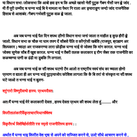
या विधान सभा /लोकसभा कि आबो हवा इन च कि अच्छो खासो नेतौं पुटुक गैबण भैसों जन ह्व़े जांद .
मी तैं पूरी उम्मीद च घन्ना भाई बि ये मामला मा पैथर नि राला अर ड्याराडूण जन्दो जांद राजनैतिक
हिसाब से आशाबंद /गैबण/गर्भवती पुटुक वाळ ह्व़े जाला.
अब जब घन्ना भाई पैल दिन शपथ ल़ीणो विधान सभा जनां जाला त माहौल इ कुछ हौरी ह्व़े
जालो. विधान सभा क चौक मा घाम तपण दें सौबसे पैलि त कोंग्रेसी खबेशि (राजपूत, ब्राह्मण अर
शिल्पकार ) च्वाल़ा अर राजकरण्या लारा छोड़ीक घन्ना भाई से जोक्स कि मांग कारल. घन्ना भाई
जोक्स सुणेक सौब तैं खुश कारल. घन्ना भाई न तैबरी तलक कलाकार इ रौण जैबर तक राजनीति का
कळच्वण्या पाणी क ढंढी मा डुबकि नि लगाला.
अब जब घन्ना भाई क सौं/शपथ घटणो टैम आलो त राष्ट्रीय स्वयं संघ का च्याला होणो
प्रमाण त द्याला ही अर घन्ना भाई पुट्ठ्याजोर/कोशिश लागला कि कै बि तरां से संस्कृत मा सौं/शपथ
घटे जाओ त भन्ना भाई न बुलण-
श्रृंगारो विष्णुदैवत्यो हास्य: प्रथमदैवत
:
अत:मैं घन्ना भाई मेरे कलाकारी देवता , हास्य देवता प्रथम की शपथ लेता हूं........... और
विपरीतालंकारैर्विकृताचारभिधानवैषेश्च
विकृतैरर्थ विशेषिर्हर्सतीति रस स्मृतो राजनीतिस्य हास्य
: :
अर्थात मै घन्ना भाइ विपरीत वेश भूषा से अपने को सज्जित करने से, उल्टे सीधे आचरण करने से ,