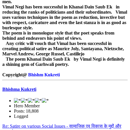
men.
Vimal Negi has been successful in Khanai Dain Saub Ek in
reducing the ranks of politicians and their subordinates. Vimal
uses various techniques in the poem as reduction, invective but
with respect, caricature and even the last stanza is in as good as
burlesque style.
The poem is in monologue style that the poet speaks from
behind and endeavors his point of views.
Any critic will vouch that Vimal has been successful in
creating political satire as Maurice Joly, Santayana, Nietzsche,
Marvel Andrew, George Russel, Castillejo
The poem Khanai Dain Saub Ek by Vimal Negi is definitely
a shining gem of Garhwali poetry.
Copyright@
Bhishm Kukreti
Bhishma Kukreti
Hero Member
Posts: 18,808
Logged
Re: Satire on various Social Issues - सामाजिक एव विकास के मुद्दों और