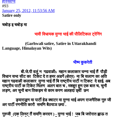
हास्यवंग्य
#93
January 25, 2012, 11:53:56 AM
Satire only
चबोड़ इ चबोड़ मा
भावी विधायक मुन्ना भाई की पौलिटिकल ट्रेनिंग
(Garhwali satire, Satire in Uttarakhandi
Language, Himalayan Wits)
भीष्म कुकरेती
बी.जे.पी वलुं न गढवाळीs महान कलाकार घन्ना भाई तैं पौड़ी
विधान सभा सीट का टिकेट दे त हमर अडगें (क्षेत्र) मा बि सलाण का अति
महान गढवाळी कलाकार मुन्ना भाई तैं बि राष्ट्रीय पार्टी न टिकट दे द्याई. अब
राष्ट्रीय पार्टी क टिकेट मिलण अलग बात च , मशहूर हूण एक बात च, चुनौ
लड़ण, अर चुनौ बान तिकड़म से काम करण अलहदा छ्वीं छन
ड्याराडूण मा पार्टी हेड क्वाटर मा मुन्ना भाई अपण राजनैतिक गुरु जी
अर पार्टी रणनीति कारौ समणि बैठयाञ छया .
गुरुजी (एक लिस्ट तैं समणि करदन ) - मुन्ना भाई ! जब बि जरोरात ह्वाऊ त