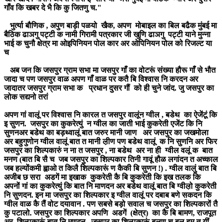
गाँव कि खबर दे भै कि कु जितणु च."
भुर्त्या बौणिक , अपुण बाड़ी पळयो खैक, अपण मोबाइल का बिल बढैक मुंबई मा
बैठिक ढाञगु पट्टी क नामी गिरामी पत्रकार जी खुणि ढाञगु पट्टी याने मुन्ना
भाई क चुनौ क्षेत्र मा ओइपिनियन पोल कार अर ओपिनियन पोल को रिजल्ट या
च
अब जन कि जसपुर ग्राम सभा मा जसपुर गाँ का वोटरूं संख्या हौरू गाँ से भौत
जादा च पण जसपुर वाळ अपण गाँ वाळ पर कतै बि विश्वास नि करदन अर
जादातर जसपुर ग्राम सभा क प्रधान दुसर गौं को ही चुने जांद. जु जसपुर का
लोक सद्यनो तरां
अपण गां वालूं पर विश्वास नि कारल त जसपुर वालूंन ग्वील , बडेथ का ऐजेंटूं कि
इ सुणन. जसपुर का कुकरेत्युं न ग्वील का जाती भाई कुकरेती एजेंट कि नि
सुणनअर बडेथ का बड़थ्वालूं बात जरुर मानी जाण अर जसपुर का जखमोला
अर बहुगुणोन ग्वील वालूं बात त मानी ल़ीण पण बडेथ वालूं क नि सुणनि अर फिर
जसपुर का शिल्पकारुं न ना त जसपुर , ना बडेथ अर ना ही ग्वील वलूं क बात
मनण (बात बि सै च जब जसपुर का शिल्पकार तिनी गावूं हौळ लगांदन त अच्काल
जब हल्योंकमी ह्वाओ त किलै शिल्पकारूं ण कैकी बि सुणन !) . ग्वील वालुं बात बि
अजीब छ सरा अडगें मा इखाक कुकरेती कै बि कुकरेती कि इख तलक कि
अपनों गां का कुकरेत्युं कि बात नि माणदन अर बडेथ वालूं बात बि ग्वील़ो कुकरेती
नि सुणदन. इन मा जसपुर का शिल्पकार इ ग्वील वालूं पर दबाब बणे सकदन कि
ग्वील वाळ कै तैं वोट दयावान . पण सबसे बड़ो सवाल च जसपुर का शिल्पकारों तै
कु पटालो. जसपुर का शिल्पकार अपणि अडगें (क्षेत्र) का कै बि बामण, राजपूत
अर शिल्पकारूं बात नि मणदन . जसपुर का शिल्पकारूं बुलण च बल हम त यीं