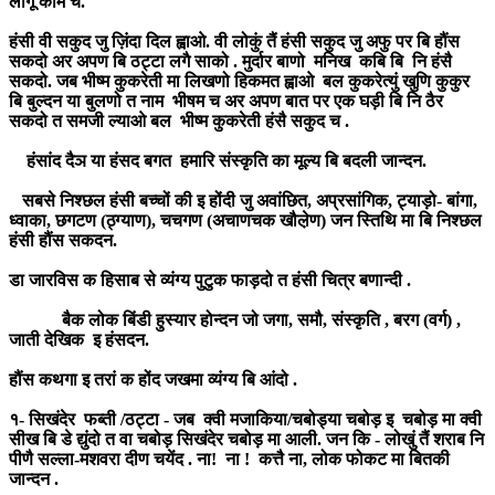
लोगूँ काम च.
हंसी वी सकुद जु ज़िंदा दिल ह्वाओ. वी लोकुं तैं हंसी सकुद जु अफु पर बि हौंस
सकदो अर अपण बि ठट्टा लगै साको . मुर्दार बाणो मनिख कबि बि नि हंसै
सकदो. जब भीष्म कुकरेती मा लिखणो हिकमत ह्वाओ बल कुकरेत्युं खुणि कुकुर
बि बुल्दन या बुलणो त नाम भीषम च अर अपण बात पर एक घड़ी बि नि ठैर
सकदो त समजी ल्याओ बल भीष्म कुकरेती हंसै सकुद च .
हंसांद दैञ या हंसद बगत हमारि संस्कृति का मूल्य बि बदली जान्दन.
सबसे निश्छल हंसी बच्चों की इ होंदी जु अवांछित, अप्रसांगिक, ट्याड़ो- बांगा,
ध्वाका, छगटण (ठ्ग्याण), चचगण (अचाणचक खौल़ेण) जन स्तिथि मा बि निश्छल
हंसी हौंस सकदन.
डा जारविस क हिसाब से व्यंग्य पुटुक फाड़दो त हंसी चित्र बणान्दी .
बैक लोक बिंडी हुस्यार होन्दन जो जगा, समौ, संस्कृति , बरग (वर्ग) ,
जाती देखिक इ हंसदन.
हौंस कथगा इ तरां क होंद जखमा व्यंग्य बि आंदो .
१- सिखंदेर फब्ती /ठट्टा - जब क्वी मजाकिया/चबोड्या चबोड़ इ चबोड़ मा क्वी
सीख बि डे द्युंदो त वा चबोड़ सिखंदेर चबोड़ मा आली. जन कि - लोखुं तैं शराब नि
पीणै सल्ला-मशवरा दीण चयेंद . ना! ना ! कत्तै ना, लोक फोकट मा बितकी
जान्दन .