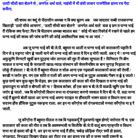
उल्टी सीधी बात बोलने से , अनर्गल अर्थ वाले, नाहंसी में भी हंसी लाकर राजनैतिक हास्य रस पैदा
करूँगा
.
सौं/शपथ का श्ब्दुं से पीठासीन अध्यक्ष न बि क्या बुलण अब जब जादातर सब्बी राजकरण्या
खिलाड़ी 'उल्टे सीधे आचरण', 'उल्टी सीधी बात बोलने' 'अनर्गल अर्थ वाले' वाळ इ छन त घन्ना भाई
तैं रोकिक क्या फैदा! फिर बि पीठासन अध्यक्ष ब्वालल बल " कोई भी बात रिकोर्ड में रखने से पहले हम
घन्ना भाई की शपथ की जांच करेंगे की कोई असंवैधानिक शब्द ना आ जायं ."
अब जु घन्ना भाई की बी.जे.पी. बहुमत मा आली त घन्ना भाई को कलाकारी पकृति वै
दिन से इ मड़गट जोग ह्व़े जाली याने की घन्ना भाई की कला वै दिन इ मोरी जाली. अब ए भै ! घन्ना भाई
अफुकुणि मिन्स्टरै खुर्ची बान पुट्ठ्या जोर लागला की तुम तैं जोक्स सुणाला हैं ? मिनिस्टर नि बौण
साकल त घन्ना भाई कै सरकारी खाऊ-प्याऊ संस्थान की चेयरमैनशिप क बान जुगाड़ भिड़ाला या
लोकुं तैं हंसाला ? बी.जे.पी तैं बहुमत मीलल त सोळ आना एक गढ़वाळी कलाकारों कला की तेरवीं /
बरखी न जरोर हूण. पण एक शांति त राली की अपण घन्ना भाई क पुटुक आशाबंद/गैबण त ह्व़े इ जालो !
कुछ पाणो बान कुछ खूण बि पोड़द. हम एक कलाकार की कला की मौत दिखला त घन्ना भाई की
ड्याराडूण मा कोठी त बौणली की ना ? हिसाब बरोबर. हाँ एक बात च बी.जे.पी वाळऊँ खुणि एक फैदा
जरोर ह्व़े जालो . जब बि कोंग्रेसी विधान सभा मा दंगळयाट करणो स्वचाल वै दिन बी जे. पी. वल़ा घन्ना
भाई तैं बुलणो बोली द्याला अर घन्ना भाई अपणा स्टाइल मा हौंसदारि भाषण द्याला त विधान सभा का
सदस्य हौंस हौंसिक पुटुक पकड़ना राला. अर इन मा कोंग्रेस की दंगळयाटऔ मनसा कौंग्रेस मा इ रै
जाली.
जु कोंग्रेस तैं बहुमत मीलल त तब बि गढ़वाळयूँ तैं पुळयाणो/खुश होणऐ जरोरात नी च. एक
कलाकार की कला की मौत त तब बि अवश्यम्भावी च किलैकि बी.जे.पी वालुं बाण/प्रक्रति त विधान
सभा मा हो हल्ला की ह्व़े गे. अर इन मा घन्ना भाई तैं हौंस, चबोड़ छोड़िक रौद्र रूपी हो हल्ला,
भंगळयाट, भिभड़ाट सिखण पोडल अर रौद्र रस अर हास्य रस की त जनम जाती दुश्मनी च.