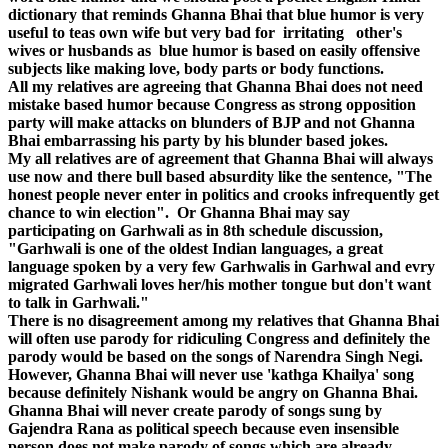
dictionary that reminds Ghanna Bhai that blue humor is very
useful to teas own wife but very bad for irritating other's
wives or husbands as blue humor is based on easily offensive
subjects like making love, body parts or body functions.
All my relatives are agreeing that Ghanna Bhai does not need
mistake based humor because Congress as strong opposition
party will make attacks on blunders of BJP and not Ghanna
Bhai embarrassing his party by his blunder based jokes.
My all relatives are of agreement that Ghanna Bhai will always
use now and there bull based absurdity like the sentence, "The
honest people never enter in politics and crooks infrequently get
chance to win election". Or Ghanna Bhai may say
participating on Garhwali as in 8th schedule discussion,
"Garhwali is one of the oldest Indian languages, a great
language spoken by a very few Garhwalis in Garhwal and evry
migrated Garhwali loves her/his mother tongue but don't want
to talk in Garhwali."
There is no disagreement among my relatives that Ghanna Bhai
will often use parody for ridiculing Congress and definitely the
parody would be based on the songs of Narendra Singh Negi.
However, Ghanna Bhai will never use 'kathga Khailya' song
because definitely Nishank would be angry on Ghanna Bhai.
Ghanna Bhai will never create parody of songs sung by
Gajendra Rana as political speech because even insensible
person does not make parody of songs which are already