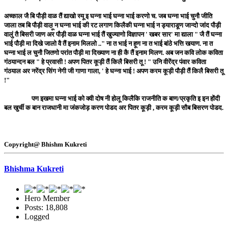
अच्काल जै बि पौड़ी वाळ तैं द्याखो स्यू इ घन्ना भाई घन्ना भाई करणो च. जब घन्ना भाई चुनौ जीति
जाला तब बि पौड़ी वाल़ू न घन्ना भाई की रट लगाण किलैकी घन्ना भाई न ड्याराडूण जान्दो जांद पौड़ी
वालुं तै बिसरी जाण अर पौड़ी वाळ घन्ना भाई तैं खुज्याणो विज्ञापन ' खबर सार' मा द्याला " जै तैं घन्ना
भाई पौड़ी मा दिखे जालो वै तैं इनाम मिललो .." ना त भाई न हूण ना त भाई बांठे भत्ति खयाण. ना त
घन्ना भाई ल चुनौ जितणो परांत पौड़ी मा दिख्याण ना ही कै तैं इनाम मिलण. अब जन कवि लोक कविता
गंठयान्दन बल " हे प्रवासी ! अपण पितर कूड़ी तैं किलै बिसरी तू ! " उनि वीरेंद्र पंवार कविता
गंठयाल अर नरेंद्र सिंग नेगी जी गाणा गाला, ' हे घन्ना भाई ! अपण करम कूड़ी पौड़ी तैं किलै बिसरी तू
!"
पण इखमा घन्ना भाई को क्वी दोष नी होलू किलैकि राजनीति क बाण/प्रकृति इ इन होंदी
बल खुर्ची क बान राजधानी मा जंकजोड़ करण पोडद अर पितर कूड़ी , करम कूड़ी सौब बिसरण पोडद.
Copyright@ Bhishm Kukreti
Bhishma Kukreti
Hero Member
Posts: 18,808
Logged