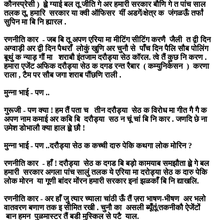
कौनस्प्रेसी ) ह्व़े ग्याई बल तू जीति गे अर हमारी सरकार बौणि गे त पांच साल
तलक तू, हमारि सरकार या क्वी ऑफिसर यीं अडगें/क्षेत्र क जंगळऊँ तर्फां
सुपिन मा बि नि ह्यारल .
रणनीति कार - जब बि तू अपण एरिया मा मीटिंग सीटिंग करणै जैली त द्वी दिन
अग्वाड़ी अर द्वी दिन पैथराँ लोकुं खुणि अर चुनौ से पाँच दिन पैलि सौब पोलिंग
बूथुं क न्याड़ गौं मा शराबौ इंतजाम दरौड्या सेठ कॉरल. त्वे तैं कुछ नि करण .
हमारा एजेंट अफिक दरौड्या सेठ क दगड रन्त रैबार ( कम्युनिकेसन ) करणा
राला , टैम पर सौब जगा शराब पौंछणि राली .
मुन्ना भाई - पण ..
गुरूजी - पण क्या ! हम तैं पता च तीन दरौड्या सेठ क विरोध मा गीत गै गै क
अपण नाम कमाई अर कबि बि दरौड्या सठ न चूं चां बि नि कार . जणदि छे ना
उमेश डोभालौ क्या हाल ह्व़े छौ !
मुन्ना भाई - पण ..दरौड्या सेठ क कच्ची दारु पेकि कथगा लोक मोरिन ?
रणनीति कार - हाँ ! दरौड्या सेठ क दगड बि बड़ो कामयाब समझौता ह्व़े गे बल
हमारी सरकार अगला पांच सालुं तलक ये एरिया मा दरोड्या सेठ क दारु पेकि
लोक मोरन या गूणी बांदर मोंरन हमारी सरकार इनां झळकाँ बि नि द्याखलि.
रणनीति कार - अर हाँ जु त्यार च्याला चांठी ऊँ तैं ज़रा भाषण-भीषण अर भलो
वातवरण बणाण तक इ सीमित रखी . चुनौ का असली ब्यूँतूं/तकनीकौ ऐजेंटों
बान हमन पुळमास्टर तैं बडी मुस्किल से पटै याल.