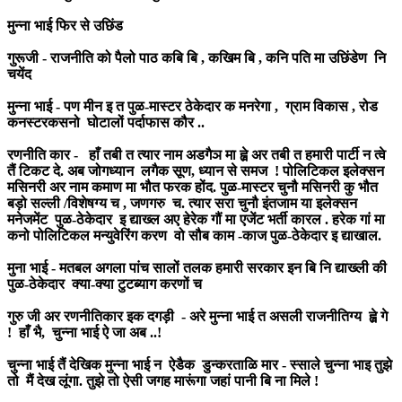
मुन्ना भाई फिर से उछिंड
गुरूजी - राजनीति को पैलो पाठ कबि बि , कखिम बि , कनि पति मा उछिंडेण नि
चयेंद
मुन्ना भाई - पण मीन इ त पुळ-मास्टर ठेकेदार क मनरेगा , ग्राम विकास , रोड
कनस्टरकसनो घोटालों पर्दाफास कौर ..
रणनीति कार - हाँ तबी त त्यार नाम अडगैञ मा ह्व़े अर तबी त हमारी पार्टी न त्वे
तैं टिकट दे. अब जोगध्यान लगैक सूण, ध्यान से समज ! पोलिटिकल इलेक्सन
मसिनरी अर नाम कमाण मा भौत फरक होंद. पुळ-मास्टर चुनौ मसिनरी कु भौत
बड़ो सल्ली /विशेषग्य च , जणगरु च. त्यार सरा चुनौ इंतजाम या इलेक्सन
मनेजमेंट पुळ-ठेकेदार इ द्याख्ल अए हेरेक गौं मा एजेंट भर्ती कारल . हरेक गां मा
कनो पोलिटिकल मन्युवेरिंग करण वो सौब काम -काज पुळ-ठेकेदार इ द्याखाल.
मुना भाई - मतबल अगला पांच सालों तलक हमारी सरकार इन बि नि द्याख्ली की
पुळ-ठेकेदार क्या-क्या टुटब्याग करणों च
गुरु जी अर रणनीतिकार इक दगड़ी - अरे मुन्ना भाई त असली राजनीतिग्य ह्व़े गे
! हाँ भै, चुन्ना भाई ऐ जा अब ..!
चुन्ना भाई तैं देखिक मुन्ना भाई न ऐडैक डुन्करताळि मार - स्साले चुन्ना भाइ तुझे
तो मैं देख लूंगा. तुझे तो ऐसी जगह मारूंगा जहां पानी बि ना मिले !