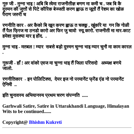
गुरु जी - मुन्ना भाइ ! अबि बि त्वेमा राजनीतीज्ञ बणण मा कमी च . जब बि कै
दुस्मन की जुत्तों से पिटे कौरिक बेज्जती करण ह्वाऊ त जूतों तैं रेशम का खोळ
पैराण जरुरी च
रणनीति कार - अर कैको बि खून करण ह्वाऊ त चक्कू , खुंकरि या गन कि गोळी
तैं पैल फ्रिज मा ठनडो कारो अर फिर जु चावो स्यू कारो. राजनीती मा मार-काट
हमेशा मुसक्या मार इ होंद. .
मुन्ना भाइ - मतबल ! म्यार सबसे बड़ो दुस्मन चुन्ना भाइ म्यार चुनौ मा काम कारल
.
गुरूजी - हाँ ! अर वांको एवज मा चुन्ना भाइ तैं जिला परिसदो अध्यक्ष बणये
जालो.
रणनीतिकार - इन पोलिटिक्स, देयर इज नो परमानेंट फ्रेंड एंड नो परमानेंट
ऐनिमी ..
इति चुनावस्य अभियानस्य प्रथम चरण संपन्नति .....
Garhwali Satire, Satire in Uttarakhandi Language, Himalayan
Wits to be continued......
Copyright@
Bhishm Kukreti