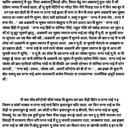
खातिर अश्वासनुं नौ पूळ, निपट अश्वासनूँ बिरल़ो औंरु, तिमल बेडु जन अश्वासनुं फूल जांद दै की
दक्षिणा जनता तैं पकडै द्याला. हाँ जु चुनौ मीटिंगों मा नरेंद्र सिंग नेगी गिताड़ राल त भै फिर क्या बुन भै
. उन एक बात होली ही जै सभा मा घन्ना भाई ह्वाला वीं सभा मा कैन बि लाल कृष्ण अडवानी क्या सुषमा
स्वराज का भाषण कतै नि सुणण. वोटर रूपी श्रोताओं न ,सब्युं न बुलण " घन्ना भै वन्स मोर , घन्ना भै
वन्स मोर .." अब अडवाणी या सुषमा स्वराज बेवकूफ त नि छन उलटा ऊन बि बुलण " घन्ना भाई !
जोक्स हिंदी में सुनाओ " घन्ना भाइ हिंदी मा सोनिया गाँधी, राहुल गाँधी की चबोड़ कारला अर तुमर इ
सौं दां जु झूट सुचणो ह्वालू ; अडवाणी अर सुषमा स्वराज घन्ना भाई का जोकुं तैं यू.पी. क चुनावी सभा
मा सुणाला अर तब जैक क्वी क्वी ,\अडवाणी अर सुषमा तैं सुणनो आला. पैलाक सी बात त रइं नी च की
लोक घर्र अडवाणी या सुषमा स्वराज तैं सुणला आला . अब त यू.पी. क चुनावी पोस्टरूं या अखब़ारूं मा
इन इबारत होली, " घन्ना भाई के ताजे ताजे जोक्स अडवानी और सुषमा स्वराज के मुंह से आज की
चुनावी सभा में सुनिए . ' त यू.पी. का लोक बि अब घन्ना भाई का जोक्स सूणल. घन्ना भाई यू.पी. मा बि
मशहूर ह्व़े जाला अर कनी कौरिक बि अडवानी अर सुषमा तैं सूणदेर/श्रोता मिलि जाला . घन्ना भाई का
जोक्स की हाम/प्रसिधी सोनिया गांधी मा बि पौंचलि अर जनतौ प्रेस्सर से सोनिया घन्ना भाई तैं फोन
कारली , " गन्ना बाई ! एकाद , जोक्स अमे , अमारी कोंग्रेस को बी दो ना ! '.. अब इखम मी कुछ नि
बोल सकदु बल घन्ना भाई अपण कलाकारी कर्तव्य निभाला या राजकरण्या/ राजनैतिक ड्यूटी बजाला
धौं !
मी क्या सौब कोंग्रेसी चौंर्या स्याळ बि बुलणा छन बल पौड़ी बिटेन त घन्ना भाई न इ
जितण त यांको मतबल च घन्ना भाई मार्च बिटेन ड्याराडूण चलि जाला. अर फिर घन्ना भाई क मैत
पौड़ी ना ड्याराडूण ह्व़े जालो. अर कोठी त फिर ड्याराडूण मा इ बौणली. फिर घन्ना भाई क सुक्युं,
पिचक्युं, पेट अर पीठ एक हुयाँ पुटक गैबण भैंस्व लद्वड़ जन ह्व़े जालो अर जन दु दु नौनी नारायण दत्त
तिवाड़ी तैं सरकाणा रौंदन उनि घन्ना भाई तैं दु दु जनानी ठसकाणा राला, जनक्याणा राला. अब इखमा
घन्ना भाई क क्वी दोष नि होलू कुज्याण यू लोक सभा अर विधान सभा क खाणकै तासीर इ इन च कि