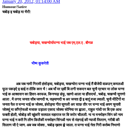
January 20, 2012, 01:14:00 AM
Humour/Satire
चबोड़ इ चबोड़ मा भैरों!
चबोड्या, चखन्योर्याघन्ना भाई जब एम्.एल.ए . बौणळ
भीष्म कुकरेती
अब जब नामी गिरामी हंसोड्या, चबोड्या, चखन्योरा घन्ना भाई तैं बीजेपी वाळउन् कमलऔ
फूल पकड़ऐ इ द्याई त ठीकि कार भै ! अब याँ पर छ्वीं बि लगी सकदन बल चुनौ प्रचार मा लोक घन्ना
भाई क आश्वासन का हिसर-काफळ, किनग्वड़ डंफू, खाणो आला या हौंसदर्या , चबोड़, चखन्यौ सुणणो
आला . मै लगद जनता सौब जाणदी च, पछ्याणदी च अर जनता द्वी इ बातुं मजा ल्याली. चुनौ मीटिंगों मा
जनता पैल त घन्ना भाई क जोक्स, हंसोड्या गीत सुणली अर साफ़ तौर पर घन्ना भाई अपण चुनावी
जोक्सुं मा कौंग्रेसऔ मजाक उड़ाला एकाद जोक्स सोनिया पर ह्वाला , राहुल गांधी पर बि एक आध
फबती होली, चोबोड़ की खुंकरि सतपाल महाराज पर बि जरोर चौलली. ना ना मनमोहन सिंग को नाम
घन्ना भाई न कतै नि लीण किलैकी मनमोहन सिंगऔ नाम से मंहगाई की प्याजौ पिपराण, गरीबी की
सिलाण जी ऐ जाण. अब जब जोक्स , चबोड़ ख़तम ह्व़े जाला. त घन्ना भाई नेता गिरी कर्तब्य निभाणो