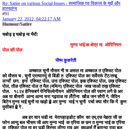
Re: Satire on various Social Issues - सामाजिक एव विकास के मुद्दों और
हास्यवंग्य
#91
January 22, 2012, 04:22:17 AM
Humour/Satire
चबोड़ इ चबोड़ मा भैरों!
मुन्ना भाई क क्षेत्र मा ओपिनियन
पोल की पोल
भीष्म कुकरेती
अच्काल चुनौ मौसम नी च असल मा अच्काल त एक्जिट पोल
को मौसम च . चुनौ प्रत्यास्युं से बिंडी त एक्जिट पोल का सर्वेयरूं टेंट/तम्बू
लग्याँ छन. इनां एक्जिट पोल, उना एक्जिट पोल, इख एक्जिट पोल, उख एक्जिट
पोल, तौळ एक्जिट पोल त मैल (मथिन) एक्जिट पोल जख जाओ तख़ एक्जिट
पोल. १८२४ हेनिसबर्ग पेनिसिल्वेनीयन ओपिनियन पोल की पवाण लगै छे अर
अब या बीमारी आन्द आन्द सरा गढ़वाळ मा लेँटीना खौड जन सौरी गे. जैदिन
बिटेन मुन्ना भाई चुनौ मा खड़ो ह्व़े अर मुन्ना भाई न चुनौ पर्चा क्या भौर कि में कुण
मुसीबत ह्व़े गे .
अब हर चार घडी मा मेरापहाड़डोट कौम का एम्.एस मेहता जी क
फोन आन्दु बल भीसम जी आप मुन्ना भाई क एरिया क छन त मुन्ना भाई क एरिया
क एक्जिट पोल मा हर घड़ी हिस्सा ल़ीणा राव अर व्व्युअर्स तैं बतान्दा रावा बल