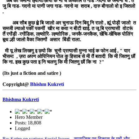
अब को जमाना छ्वायों/छोयों क नी च अच्काल त गाड -गदनो क जमानो च . त
जु बि गाड- गदनो मा पाणी जगा गाड- गदनो मा शराब , दारु बौगालो वो इ जितलो
.
अब सौब कुछ ह्व़े बि जालो अर चुनाऊ दिन बिदू नि रालो , ह्यूं पोड़ी जालो त
समजी ल्याओ पकीं पकयीं खीर मा कवा न बीटी द्याई. त जू बि प्रत्यासी वोटरूं
तैं रगोंड़ी -रगोंडिक, ल्ह्सोरि- ल्ह्सोरिक , जनकै-जनकैक, खेंचि-खेंचिक पोलिंग
बूथ ल्ही जालो वैका जितणों असार बिंडी राला.
मी यू लेख लिखणु इ छयो कि चुनौ प्रत्यासी मुन्ना भाई क फोन आई , " यार
भीसम! , ज़रा अपण ओपिनियन पोल कु हिसाब से मी तैं बतादी कि मी जितणु छौं
कि ना. इख कुछ पता इ नि चलणु कि मी जितणु छौं कि ना ?"
(Its just a fiction and satire )
Copyright@
Bhishm Kukreti
Bhishma Kukreti
Hero Member
Posts: 18,808
Logged
Re: Satire on various Social Issues - सामाजिक एव विकास के मुद्दों और