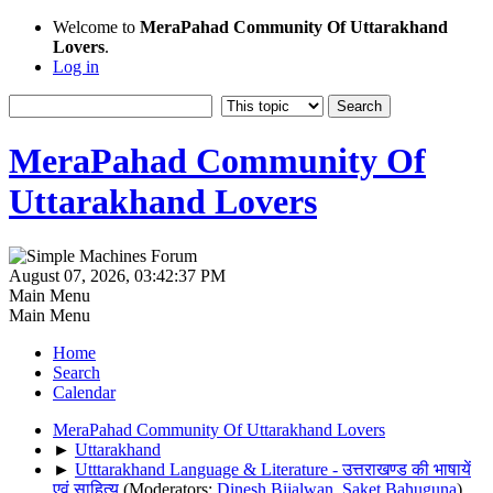
Welcome to
MeraPahad Community Of Uttarakhand
Lovers
.
Log in
MeraPahad Community Of
Uttarakhand Lovers
August 07, 2026, 03:42:37 PM
Main Menu
Main Menu
Home
Search
Calendar
MeraPahad Community Of Uttarakhand Lovers
►
Uttarakhand
►
Utttarakhand Language & Literature - उत्तराखण्ड की भाषायें
एवं साहित्य
(Moderators:
Dinesh Bijalwan
,
Saket Bahuguna
)