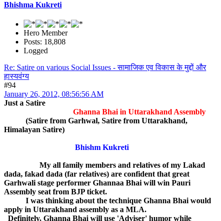
Bhishma Kukreti
Hero Member
Posts: 18,808
Logged
Re: Satire on various Social Issues - सामाजिक एव विकास के मुद्दों और
हास्यवंग्य
#94
January 26, 2012, 08:56:56 AM
Just a Satire
Ghanna Bhai in Uttarakhand Assembly
(Satire from Garhwal, Satire from Uttarakhand,
Himalayan Satire)
Bhishm Kukreti
My all family members and relatives of my Lakad
dada, fakad dada (far relatives) are confident that great
Garhwali stage performer Ghannaa Bhai will win Pauri
Assembly seat from BJP ticket.
I was thinking about the technique Ghanna Bhai would
apply in Uttarakhand assembly as a MLA.
Definitely, Ghanna Bhai will use 'Adviser' humor while