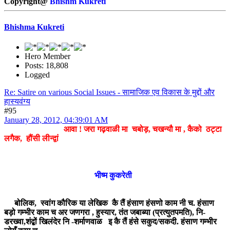
Copyright@
Bhishm Kukreti
Bhishma Kukreti
Hero Member
Posts: 18,808
Logged
Re: Satire on various Social Issues - सामाजिक एव विकास के मुद्दों और
हास्यवंग्य
#95
January 28, 2012, 04:39:01 AM
आवा ! जरा गढ़वाळी मा चबोड़, चखन्यौ मा , कैको ठट्टा
लगैक, हौंसी लीन्द्वां
भीष्म कुकरेती
बोलिक, स्वांग कौरिक या लेखिक कै तैं हंसाण हंसणो काम नी च. हंसाण
बड़ो गम्भीर काम च अर जणगरा , हुस्यार, तंत जबाब्या (प्रत्युतपमति), नि-
डरख्वा,शंद्बों खिलंदेर नि -शर्माणवाळ इ कै तैं हंसे सकुद/सकदी. हंसाण गम्भीर