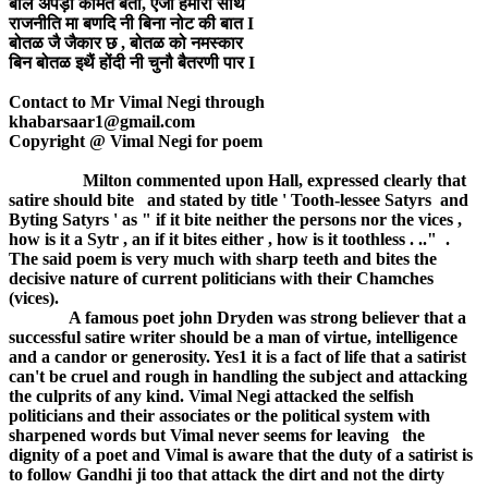
बोल अपड़ी कीमत बतौ, ऐजा हमारा साथ
राजनीति मा बणदि नी बिना नोट की बात I
बोतळ जै जैकार छ , बोतळ को नमस्कार
बिन बोतळ इथैं होंदी नी चुनौ बैतरणी पार I
Contact to Mr Vimal Negi through
khabarsaar1@gmail.com
Copyright @ Vimal Negi for poem
Milton commented upon Hall, expressed clearly that
satire should bite and stated by title ' Tooth-lessee Satyrs and
Byting Satyrs ' as " if it bite neither the persons nor the vices ,
how is it a Sytr , an if it bites either , how is it toothless . .." .
The said poem is very much with sharp teeth and bites the
decisive nature of current politicians with their Chamches
(vices).
A famous poet john Dryden was strong believer that a
successful satire writer should be a man of virtue, intelligence
and a candor or generosity. Yes1 it is a fact of life that a satirist
can't be cruel and rough in handling the subject and attacking
the culprits of any kind. Vimal Negi attacked the selfish
politicians and their associates or the political system with
sharpened words but Vimal never seems for leaving the
dignity of a poet and Vimal is aware that the duty of a satirist is
to follow Gandhi ji too that attack the dirt and not the dirty