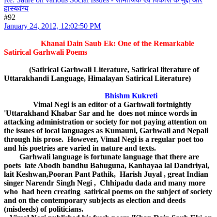
हास्यवंग्य
#92
January 24, 2012, 12:02:50 PM
Khanai Dain Saub Ek: One of the Remarkable
Satirical Garhwali Poems
(Satirical Garhwali Literature, Satirical literature of
Uttarakhandi Language, Himalayan Satirical Literature)
Bhishm Kukreti
Vimal Negi is an editor of a Garhwali fortnightly
'Uttarakhand Khabar Sar and he does not mince words in
attacking administration or society for not paying attention on
the issues of local languages as Kumauni, Garhwali and Nepali
through his prose. However, Vimal Negi is a regular poet too
and his poetries are varied in nature and texts.
Garhwali language is fortunate language that there are
poets late Abodh bandhu Bahuguna, Kanhayaa lal Dandriyal,
lait Keshwan,Pooran Pant Pathik, Harish Juyal , great Indian
singer Narendr Singh Negi , Chhipadu dada and many more
who had been creating satirical poems on the subject of society
and on the contemporary subjects as election and deeds
(misdeeds) of politicians.