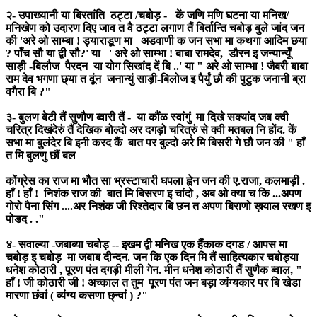
२- उपाख्यानी या बिरतांति ठट्टा /चबोड़ - कें जणि मणि घटना या मनिख/
मनिखेण को उदारण दिए जाव त वै ठट्टा लगाण तैं बिर्तान्ति चबोड़ बुले जांद जन
की 'अरे ओ साम्बा ! ड्याराडूण मा अडवाणी क जन सभा मा कथगा आदिम छया
? पाँच सौ या द्वी सौ?' या ' अरे ओ साम्भा ! बाबा रामदेव, डौरन इ जन्यान्यूँ
साड़ी -बिलौज पैरदन या योग सिखांद दें बि ..' या " अरे ओ साम्भा ! जैबरी बाबा
राम देव भगणा छ्या त वूंन जनान्युं साड़ी-बिलोज इ पैर्युं छौ की पुटुक जनानी ब्रा
वगैरा बि ?"
३- बुलण बेटी तैं सुणौण ब्वारी तैं - या कौंळ स्वांगुं मा दिखे सक्यांद जब क्वी
चरित्र दिखंदेरुं तैं देखिक बोल्दो अर दगड़ो चरित्रुं से क्वी मतबल नि होंद. कें
सभा मा बुलंदेर बि इनी करद कैं बात पर बुल्दो अरे मि बिसरी गे छौ जन की " हाँ
त मि बुलणु छौं बल
कोंग्रेस का राज मा भौत सा भ्रस्टाचारी घपला ह्वेन जन की ए.राजा, कलमाड़ी .
हाँ ! हाँ ! निशंक राज की बात मि बिसरण इ चांदो , अब ओ क्या च कि ...अपण
गोरो पैना सिंग ....अर निशंक जी रिश्तेदार बि छन त अपण बिराणो ख़याल रखण इ
पोडद . ."
४- सवाल्या -जबाब्या चबोड़ -- इखम द्वी मनिख एक हैंकाक दगड / आपस मा
चबोड़ इ चबोड़ मा जबाब दीन्दन. जन कि एक दिन मि तैं साहित्यकार चबोड्या
धनेश कोठारी , पूरण पंत दगड़ी मीली गेन. मीन धनेश कोठारी तैं सुणैक ब्वाल, "
हाँ ! जी कोठारी जी ! अच्काल त तुम पूरण पंत जन बड़ा व्यंग्यकार पर बि खेडा
मारणा छंवां ( व्यंग्य कसणा छ्न्वां ) ?"