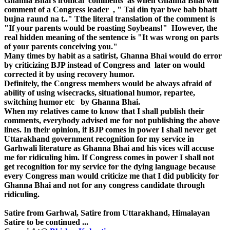
Ghanna Bhai's ironical comments as when Ghanna Bhai will
comment of a Congress leader , " Tai din tyar bwe bab bhatt
bujna raund na t.." Tthe literal translation of the comment is
"If your parents would be roasting Soybeans!" However, the
real hidden meaning of the sentence is "It was wrong on parts
of your parents conceiving you."
Many times by habit as a satirist, Ghanna Bhai would do error
by criticizing BJP instead of Congress and later on would
corrected it by using recovery humor.
Definitely, the Congress members would be always afraid of
ability of using wisecracks, situational humor, repartee,
switching humor etc by Ghanna Bhai.
When my relatives came to know that I shall publish their
comments, everybody advised me for not publishing the above
lines. In their opinion, if BJP comes in power I shall never get
Uttarakhand government recognition for my service in
Garhwali literature as Ghanna Bhai and his vices will accuse
me for ridiculing him. If Congress comes in power I shall not
get recognition for my service for the dying language because
every Congress man would criticize me that I did publicity for
Ghanna Bhai and not for any congress candidate through
ridiculing.
Satire from Garhwal, Satire from Uttarakhand, Himalayan
Satire to be continued ...