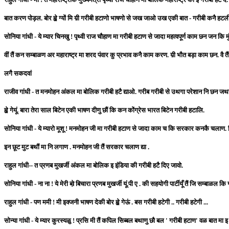
बात करण पोड़ल. बोर ह्व़े ग्यों मि य़ी गरीबी हटाणो भाषणो से जख जाओ उख एकी बात - गरीबी कनै हटल
सोनिया गांधी - ये म्यार चिनखु ! पृथ्वी राज चौहाण मा गरीबी हटाण से जादा महत्वपूर्ण काम छन जन कि मुंबई
वीं तैं कन सम्बाळण अर महाराष्ट्र मा शरद पंवार कु प्रभाव कनै काम करण. य़ी भौत बड़ा काम छन. वै 
लगै सकदवां
राजीव गांधी - त मनमोहन अंकल मा बोलिक गरीबी हटै द्याओ. गरीब गरीबी से उथगा परेशान नि छन जथग
ह्व़े गेयूं. बारा तेरा साल बिटेन एकी भाषण दीणु छौं कि कन कोंग्रेस भारत बिटेन गरीबी हटालि.
सोनिया गांधी - ये म्यारो मूशू ! मनमोहन जी मा गरीबी हटाण से जादा काम च कि सरकार कनकै चलाण. बिच
इन छूट मुट बथौं मा नि लगाण . मनमोहन जी तैं सरकार चलाण द्या .
राहुल गांधी-- त प्रणब मुखर्जी अंकल मा बोलिक इ इंडिया की गरीबी हटै दिए जावो.
सोनिया गांधी - ना ना ! ये मेरी ब्व़े बिचारा प्रणब मुखर्जी यूं.पी ए . की सहयोगी पार्टीयूँ तैं जि सम्बा
राहुल गांधी - पण ममी ! मी इक्जनी भाषण देकी बोर ह्व़े गेऊं . बस गरीबी हटेगी .. गरीबी हटेगी ...
सोन्या गांधी - ये म्यार कुरस्यळु ! प्रसि मी तैं कपिल सिब्बल बथाणु छौ बल ' गरीबी हटाण' वळ बात मा