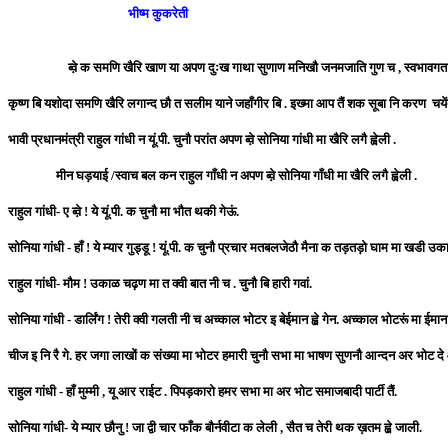
भीष्म कुकरेती
ब्व़े क समणि खैरि खाण या अपण दुःख गाथा सुणाण मनिखौ जनमजाति गुण च , स्वभावगत 
कृष्ण बि यशोदा समणि खैरि लगान्द छौ त सलीम याने जहाँगीर बि . इख्मा आप तैं शक सूबा नि करण च
भावी प्रधानमंत्री राहुल गांधी न यूं.पी. चुनौ परांत अपण ब्व़े सोनिया गांधी मा खैरि लगै ह्वेली .
मीन घड़याई /स्वाच बल कन राहुल गाँधी न अपण ब्व़े सोनिया गाँधी मा खैरि लगै ह्वेली .
राहुल गांधी- ए ब्व़े ! ये यूं.पी. क चुनौ मा भौत थकी गेऊं.
सोनिया गांधी - हाँ ! ये म्यार गुड्डू ! यूं.पी. क चुनौ प्रचार मतबलजेठौ मैना क तड़तड़ो घाम मा खडी उ
राहुल गांधी- मौम ! उकाळ चढ़ण मा त क्वी बात नी च . चुनौ बि हारी गवां.
सोनिया गांधी - डार्लिंग ! तेरी क्वी गलती नी च अच्काल भोटर इ बेईमान ह्व़े गेन. अच्काल भोटरूं मा ईम
चीज इ नि रै गे. हर जगा लाखों क संख्या मा भोटर हमारी चुनौ सभा मा भाषण सुणनौ आन्दन अर भोट दे आन्द
राहुल गांधी - हाँ मुम्मी , यू आर राईट . पिपड़कारो हमर सभा मा अर भोट समाजबादी पार्टी तैं.
सोनिया गांधी- ये म्यार छौनु ! जा द्वी चार फाँक बौर्नवीटा क लेली , सैत च तेरी थक ख़तम ह्व़े जाली.