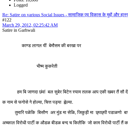
Logged
Re: Satire on various Social Issues - सामाजिक एव विकास के मुद्दों और हास्य
#122
March 29, 2012, 02:25:42 AM
Satire in Garhwali
काण्ड लागल यीं बेमौसम की बरखा पर
भीष्म कुकरेती
हम बि जाणदा छंवां बल सुबेर बिटेन स्याम तलक आप एकी खबर तैं सौ दें ब्र
क नाम से फगोसे गे होल्या, चित्त पड्या ह्वेल्या.
तुमारि पळेकि बिसौण अर मुंड मा सेळि, जिकुड़ी मा छ्पछ्पी पडाळणो बान
अच्काल विरोधी पार्टी क औडळ बीडळ बन्द च किलैकि जो काम विरोधी पार्टी तैं 