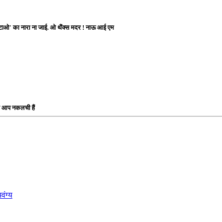
ी हटाओ' का नारा ना जाई. ओ थैंक्स मदर ! नाऊ आई एम
ी आप नकलची हैं
वंग्य