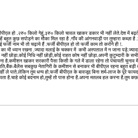
ुम बीपीएल हो .२रु० किलो गेहूं,३रु० किलो चावल खाकर डकार भी नहीं लेते.देश में बढ़त
्हें बहुत कुछ सपोड़ने का मौका मिल रहा है .गाँव की आंगनवाड़ी पर तुम्हारा कब्ज़ा 
 फर्जी नाम भी तो चढ़ाये हैं .फर्जी बीपीएल हो तो फर्जी काम तो करोगे ही !.
भी ध्यान रखना .ज्यादा मलाई के चक्कर में कभी अस्पताल में न जाना पड़े.ज्यादा म
ट नहीं छोड़ा.कोई निधि नहीं छोड़ी,कोई राहत कोष नहीं छोड़ा.अपनी कुटुम्दारी के सभी 
ड़ना है.कमीशन खाकर सरकारी पैसा किसी के गले में डाला रहेगा तो पंचायती चुनाव 
पति,बैंक-बैलेंस सबकुछ नेतागिरी के कमीशन से बनाकर भी बीपीएल रहना बहुत बड़ी बा
ं ले पाते.लेकिन तुम धन्य हो.फर्जी बीपीएल के बावजूद बिना शर्म-लाज के पूरे फायद
े खूब खपता है.चाहे कोई बदनाम हो,तुम्हें तो पास होना है.अपना मतलब हल करना ह