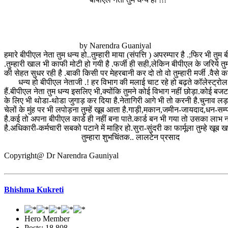
by Narendra Guaniyal
हमारे बीपीएल नेता तुम धन्य हो..तुम्हारी माया (संपत्ति ) अपरम्पार है .;फिर भी त
.तुम्हारी खाल भी काफी मोटी हो गयी है .फर्जी ही सही,लेकिन बीपीएल के जरिये तुम
की सेहत सुधर रही है .बाकी किसी पर मेहरबानी कर दो तो वो तुम्हारी मर्जी .वैसे कई
धन्य हो बीपीएल नेताजी .! हर विभाग की मलाई चाट रहे हो बढ़ते कॉलेस्ट्रोल का 
हैं.बीपीएल नेता तुम धन्य इसलिए भी,क्योंकि तुमने कोई विभाग नहीं छोड़ा.कोई बज
के लिए भी थोडा-थोडा जुगाड़ कर दिया है.नेतागिरी आगे भी तो करनी है.चुनाव ल
चेलों के मुंह पर भी लपोड़ना तुम्हें खूब आता है.गाड़ी,मकान,जमीन-जायदाद,धन-सम्
है.कई तो अपना बीपीएल कार्ड ही नहीं बना पाते.कार्ड बन भी गया तो उसका लाभ नही
है.अधिकारी-कर्मचारी सबको पटाने में माहिर हो.सुरा-सुंदरी का फार्मूला तुम्ह
तुम्हारा शुभचिंतक.. लालटेन प्रसाद
Copyright@ Dr Narendra Gauniyal
Bhishma Kukreti
Hero Member
Posts: 18,808