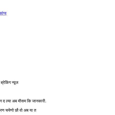
वंग्य
ेकिंग न्यूज
 द ल्या अब मौसम कि जानकारी.
करण चयेणो छौ वो अब या त