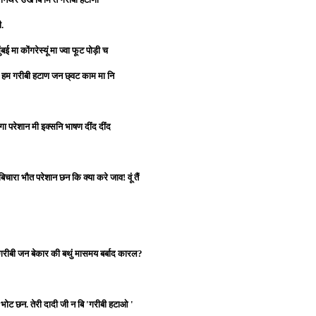
ी.
 मा कोंगरेस्यूं मा ज्वा फूट पोड़ी च
तैं हम गरीबी हटाण जन छ्वट काम मा नि
ा परेशान मी इक्सनि भाषण दींद दींद
ारा भौत परेशान छन कि क्या करे जाव! वूं तैं
ळल कि गरीबी जन बेकार की बथुं मासमय बर्बाद कारल?
 इ भोट छन. तेरी दादी जी न बि 'गरीबी हटाओ '