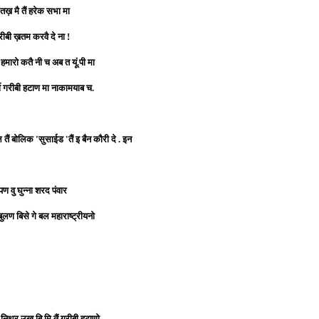
तख़ मै तैं हरेक सभा मा
रीबी ख़तम करवै दे ना !
मारो कतै नी च अब त यूं.पी मा
ी गरीबी हटाण मा नाकामयाब च.
ं बोलिक 'सुसाईड 'तैं इ बैन कौरी दे . इन
ण वु घुन्ना शरद पंवार
बुलण बिसे गे बल महाराष्ट्रीयनो
े. निथर उख बि मि तैं गरीबी हटाणो