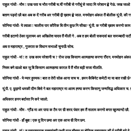
राहुल गांधी - मौम ! उख पता च भौत गरीबी च.यीं गरीबी से गरीबुं से जादा मि परेशान ह्व़े गेऊं. जख जाओ 
बताण पड़दो छौ बल अब क दें गरीब अर गरीबी द्वी ख़तम ह्व़े जाल. मनमोहन अंकल तैं बोलीक यूं.पी. की ग
सोनिया गांधी- ये ल्वाळा ! चालीस पार कौरिक बि तीन कुछ नि सीख? यूं.पी. क गरीबी ख़तम करणो काम ह
गरीबी हटाणो ठेका मुलायम अर अखिलेश यादव तैं मीली गे . अब त हम बोली सकदवां बल समज्बादी पार्ट
अब त महाराष्ट्र , गुजरात क विधान सभाओं चुनाऊँ सोच.
राहुल गांधी - मां ! त उख काम परेशानी च ? रोज उख किसाण आत्महत्या करणा रौंदन. मनमोहन अंकल तै
नियम बणे द्याओ बल जु बि किसाण आत्महत्या कारल वै तैं भौत बड़ी सजा मीललि.
सोनिया गांधी - ये म्यार हुस्यरू ! बात त तेरी सोळ आना सच च . हमन कैबिनेट कमेटी मा या बात रखी छे प
यूं.पी. ए. छुड़णो धमकी दीण बिसे गे बल महाराष्ट्र मा आत्म ह्त्या करण किसाणु जन्मसिद्ध अधिकार च. 
अधिकार हनन बर्दास्त नि करे जालो.
राहुल गांधी - मोंम - ग्रैंड मा अर पापा क टैम पर य़ी शरद पंवार हम तैं सलाम करणो बगत खुज्यान्दो छौ.
सोनिया गांधी - हाँ बुबा ! एक वु दिन छया अर एक आज य़ी दिन छन.
राहुल गांधी - मां ! त महाराष्ट्राक मुख्यमंत्री पृथ्वी राज चौहाण मा बोलिक महाराष्ट्र की ई गरीबी हटे द