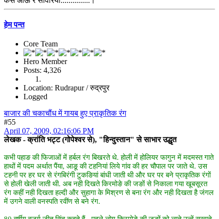
कैसे आऊं रे सांवरिया...............।
हेम पन्त
Core Team
Hero Member
Posts: 4,326
Location: Rudrapur / रुद्रपुर
Logged
बाजार की चकाचौंध में गायब हुए प्राकृतिक रंग
#55
April 07, 2009, 02:16:06 PM
लेखक - क्रांति भट्ट (गोपेश्वर से), "हिन्दुस्तान" से साभार उद्धृत
कभी पहाङ की फिजाओं में हर्बल रंग बिखरते थे. होली में होलियर फागुन में मदमस्त गाते
हाथों में पदम अर्थात पैंया, आङू की टहनियां लिये गांव की हर चौपाल पर जाते थे. उस
टहनी पर हर घर से रंगबिरंगी टुकङियां बांधी जाती थी और घर पर बने प्राकृतिक रंगों
से होली खेली जाती थी. अब नही दिखते किरमोङे की जङों से निकाला गया खूबसूरत
रंग कहीं नही दिखता हल्दी और सुहागा के मिश्रण से बना रंग और नही दिखता है जंगल
में उगने वाली वनस्पति रवींण से बने रंग.
80 वर्षीय बुजुर्ग जीत सिंह कहते हैं - पहले लोग किरमोङे की जङों को लाते उन्हें सुखाते