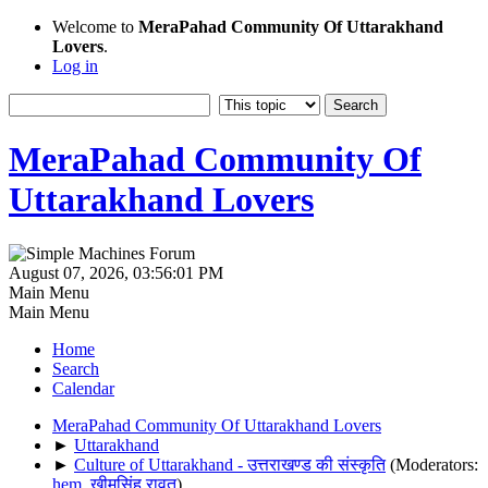
Welcome to
MeraPahad Community Of Uttarakhand
Lovers
.
Log in
MeraPahad Community Of
Uttarakhand Lovers
August 07, 2026, 03:56:01 PM
Main Menu
Main Menu
Home
Search
Calendar
MeraPahad Community Of Uttarakhand Lovers
►
Uttarakhand
►
Culture of Uttarakhand - उत्तराखण्ड की संस्कृति
(Moderators:
hem
,
खीमसिंह रावत
)