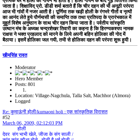
प्रत्येक घर में होली का गायन भी होता है। होली गायन के बाद गुड़ वितरित किया
जाता है। शिक्षाविद् प्रो. डीडी शर्मा बताते हैं कि चीर दहन की भी अनूठी परंपरा
आज भी गांवों में नजर आती है। पूर्णिमा तक खड़ी होली के रंगभरे गीतों व नृत्यों
का आनंद लेते हुये पौर्णमासी की समाप्ति तक तथा प्रतिपदा के प्रारंभकाल में
मुहूर्त विशेष अनुष्ठान के साथ चीर दहन किया जाता है। पर्वतीय सांस्कृति
उत्थान मंच के अध्यक्ष चन्द्रशेखर तिवारी का कहना है कि हिरण्यकश्यप नामक
राक्षस ने भक्त प्रहलाद को मारने के लिये अपनी बहिन होलिका की गोद में
बैठाया। इसमें होलिका जल गयी, तभी से होलिका दहन की परंपरा शुरू हुयी।
खीमसिंह रावत
Moderator
Hero Member
Posts: 801
Location: Village-Nagchula, Talla Salt, Machhor (Almora)
Logged
Re: कुमाऊंनी होली/kumaoni holi : एक सांस्कृतिक विरासत
#52
March 06, 2009, 02:12:03 PM
होली
देवर संग भाभी खेले, जीजा के संग साली /
कांव कांव कौआ बोले, होली है भई होली //