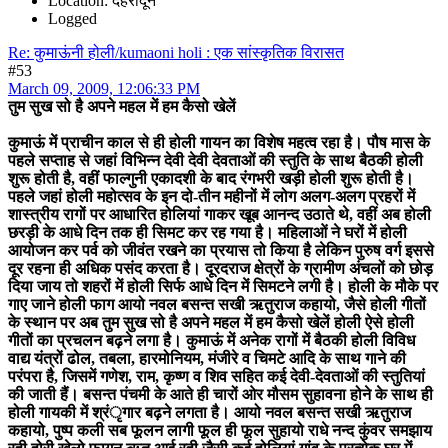
Location: देहरादून
Logged
Re: कुमाऊंनी होली/kumaoni holi : एक सांस्कृतिक विरासत
#53
March 09, 2009, 12:06:33 PM
तुम सुख सो है अपने महल में हम कैसो खेलें
कुमाऊं में प्राचीन काल से ही होली गायन का विशेष महत्व रहा है। पौष मास के
पहले सप्ताह से जहां विभिन्न देवी देवी देवताओं की स्तुति के साथ बैठकी होली
शुरू होती है, वहीं फाल्गुनी एकादशी के बाद रंगभरी खड़ी होली शुरू होती है।
पहले जहां होली महोत्सव के इन दो-तीन महीनों में लोग अलग-अलग प्रहरों में
शास्त्रीय रागों पर आधारित होलियां गाकर खूब आनन्द उठाते थे, वहीं अब होली
छरड़ी के आधे दिन तक ही सिमट कर रह गया है। महिलाओं ने घरों में होली
आयोजन कर पर्व को जीवंत रखने का प्रयास तो किया है लेकिन पुरुष वर्ग इससे
दूर रहना ही अधिक पसंद करता है। दूरदराज क्षेत्रों के ग्रामीण अंचलों को छोड़
दिया जाय तो शहरों में होली सिर्फ आधे दिन में सिमटने लगी है। होली के मौके पर
गाए जाने होली फाग आयो नवल बसन्त सखी ऋतुराज कहायो, जैसे होली गीतों
के स्थान पर अब तुम सुख सो है अपने महल में हम कैसो खेलें होली ऐसे होली
गीतों का प्रचलन बढ़ने लगा है। कुमाऊं में अनेक रागों में बैठकी होली विविध
वाद्य यंत्रों ढोल, तबला, हारमोनियम, मंजीरे व चिमटे आदि के साथ गाने की
परंपरा है, जिसमें गणेश, राम, कृष्ण व शिव सहित कई देवी-देवताओं की स्तुतियां
की जाती हैं। बसन्त पंचमी के आते ही चारों ओर मौसम सुहावना होने के साथ ही
होली गायकी में श्रंृगार बढ़ने लगता है। आयो नवल बसन्त सखी ऋतुराज
कहायो, पुष्प कली सब फूलन लागी फूल ही फूल सुहायो राधे नन्द कुंवर समझाय