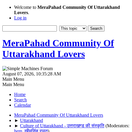
Welcome to
MeraPahad Community Of Uttarakhand
Lovers
.
Log in
MeraPahad Community Of
Uttarakhand Lovers
August 07, 2026, 10:35:28 AM
Main Menu
Main Menu
Home
Search
Calendar
MeraPahad Community Of Uttarakhand Lovers
►
Uttarakhand
►
Culture of Uttarakhand - उत्तराखण्ड की संस्कृति
(Moderators:
hem
,
खीमसिंह रावत
)