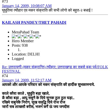
#73
January 14, 2009, 10:08:07 AM
घुघुतिया त्यौहार एव मकर संक्राति की सभी लोगो को बहुत-२ बधाई !
KAILASH PANDEY/THET PAHADI
MeraPahad Team
Hero Member
Posts: 938
Location: DELHI
Logged
Re: उत्तरायणी (मकर संक्रान्ति) त्यौहार: उत्तराखण्ड का सबसे बड़ा पर्व/FOLK
FESTIVAL
#74
January 14, 2009, 11:52:17 AM
आपको और आपके परिवार को मकर संक्राति की हार्दीक शुभकामनाये.
काले कौवा काले , घुघुति बड़ा खाले,
ळै कौवा बड़ा , आपू सबुनै के दिये सुनक ठुल ठुल घड़ा..
रखिये सबुनेकै निरोग, सुख सम़ृद्धि दिये रोज रोज
जारों सब लाखसौ बरीश, भजन करैं ऊं जय जगदीश