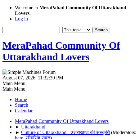
Welcome to
MeraPahad Community Of Uttarakhand
Lovers
.
Log in
MeraPahad Community Of
Uttarakhand Lovers
August 07, 2026, 11:32:39 PM
Main Menu
Main Menu
Home
Search
Calendar
MeraPahad Community Of Uttarakhand Lovers
►
Uttarakhand
►
Culture of Uttarakhand - उत्तराखण्ड की संस्कृति
(Moderators:
hem
,
खीमसिंह रावत
)