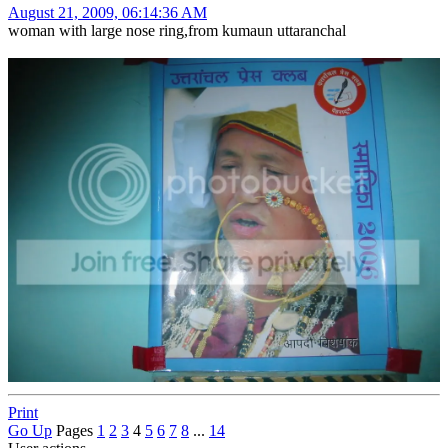
August 21, 2009, 06:14:36 AM
woman with large nose ring,from kumaun uttaranchal
Print
Go Up
Pages
1
2
3
4
5
6
7
8
...
14