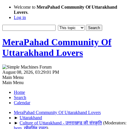
Welcome to
MeraPahad Community Of Uttarakhand
Lovers
.
Log in
MeraPahad Community Of
Uttarakhand Lovers
August 08, 2026, 03:29:01 PM
Main Menu
Main Menu
Home
Search
Calendar
MeraPahad Community Of Uttarakhand Lovers
►
Uttarakhand
►
Culture of Uttarakhand - उत्तराखण्ड की संस्कृति
(Moderators:
hem
,
खीमसिंह रावत
)