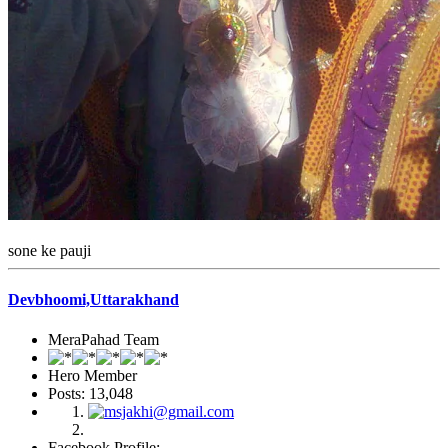
sone ke pauji
Devbhoomi,Uttarakhand
MeraPahad Team
Hero Member
Posts: 13,048
Facebook Profile: