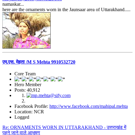
namaskar...
here are the ornaments worn in the Jaunsaar area of Uttarakhand.....
एम.एस. मेहता /M S Mehta 9910532720
Core Team
Hero Member
Posts: 40,912
Facebook Profile:
http://www.facebook.com/mahipal.mehta
Location: NCR
Logged
Re: ORNAMENTS WORN IN UTTARAKHAND - उत्तराखंड में
पहने जाने वाले आभूषण