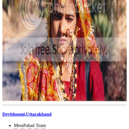
Devbhoomi,Uttarakhand
MeraPahad Team