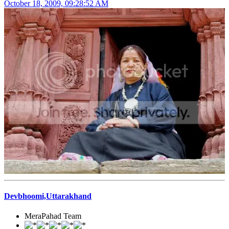
October 18, 2009, 09:28:52 AM
Devbhoomi,Uttarakhand
MeraPahad Team