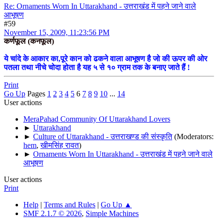
Re: Ornaments Worn In Uttarakhand - उत्तराखंड में पहने जाने वाले
आभूषण
#59
November 15, 2009, 11:23:56 PM
कर्णफूल (कनफूल)
ये चांदे के आकार का,पूरे कान को ढकने वाला आभूषण है जो की ऊपर की ओर
पतला तथा नीचे चोदा होता है यह ५ से १० ग्राम तक के बनाए जाते हैं !
Print
Go Up
Pages
1
2
3
4
5
6
7
8
9
10
...
14
User actions
MeraPahad Community Of Uttarakhand Lovers
►
Uttarakhand
►
Culture of Uttarakhand - उत्तराखण्ड की संस्कृति
(Moderators:
hem
,
खीमसिंह रावत
)
►
Ornaments Worn In Uttarakhand - उत्तराखंड में पहने जाने वाले
आभूषण
User actions
Print
Help
|
Terms and Rules
|
Go Up ▲
SMF 2.1.7 © 2026
,
Simple Machines