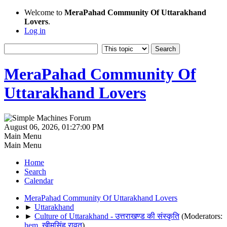
Welcome to
MeraPahad Community Of Uttarakhand
Lovers
.
Log in
MeraPahad Community Of
Uttarakhand Lovers
August 06, 2026, 01:27:00 PM
Main Menu
Main Menu
Home
Search
Calendar
MeraPahad Community Of Uttarakhand Lovers
►
Uttarakhand
►
Culture of Uttarakhand - उत्तराखण्ड की संस्कृति
(Moderators:
hem
,
खीमसिंह रावत
)