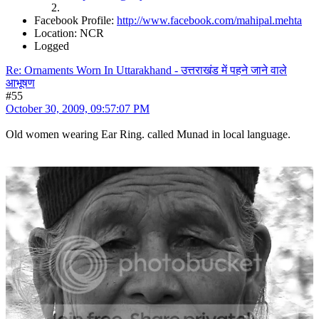
Facebook Profile:
http://www.facebook.com/mahipal.mehta
Location: NCR
Logged
Re: Ornaments Worn In Uttarakhand - उत्तराखंड में पहने जाने वाले
आभूषण
#55
October 30, 2009, 09:57:07 PM
Old women wearing Ear Ring. called Munad in local language.