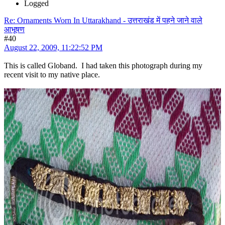
Logged
Re: Ornaments Worn In Uttarakhand - उत्तराखंड में पहने जाने वाले
आभूषण
#40
August 22, 2009, 11:22:52 PM
This is called Globand. I had taken this photograph during my
recent visit to my native place.