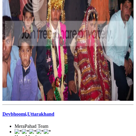
Devbhoomi,Uttarakhand
MeraPahad Team