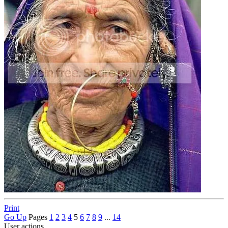
Print
Go Up
Pages
1
2
3
4
5
6
7
8
9
...
14
User actions