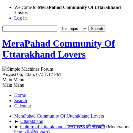
Welcome to
MeraPahad Community Of Uttarakhand
Lovers
.
Log in
MeraPahad Community Of
Uttarakhand Lovers
August 06, 2026, 07:51:12 PM
Main Menu
Main Menu
Home
Search
Calendar
MeraPahad Community Of Uttarakhand Lovers
►
Uttarakhand
►
Culture of Uttarakhand - उत्तराखण्ड की संस्कृति
(Moderators:
hem
,
खीमसिंह रावत
)