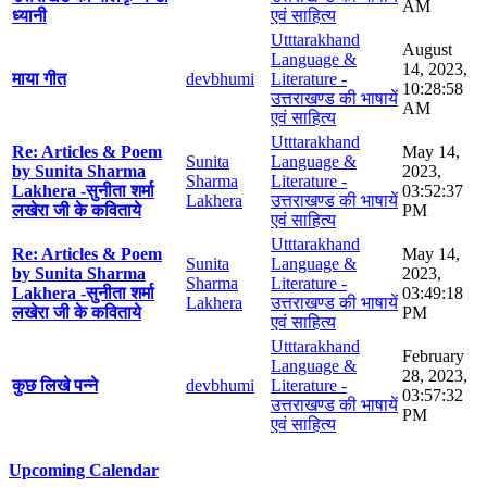
AM
ध्यानी
एवं साहित्य
Utttarakhand
August
Language &
14, 2023,
माया गीत
devbhumi
Literature -
10:28:58
उत्तराखण्ड की भाषायें
AM
एवं साहित्य
Utttarakhand
Re: Articles & Poem
May 14,
Sunita
Language &
by Sunita Sharma
2023,
Sharma
Literature -
Lakhera -सुनीता शर्मा
03:52:37
Lakhera
उत्तराखण्ड की भाषायें
लखेरा जी के कविताये
PM
एवं साहित्य
Utttarakhand
Re: Articles & Poem
May 14,
Sunita
Language &
by Sunita Sharma
2023,
Sharma
Literature -
Lakhera -सुनीता शर्मा
03:49:18
Lakhera
उत्तराखण्ड की भाषायें
लखेरा जी के कविताये
PM
एवं साहित्य
Utttarakhand
February
Language &
28, 2023,
कुछ लिखे पन्ने
devbhumi
Literature -
03:57:32
उत्तराखण्ड की भाषायें
PM
एवं साहित्य
Upcoming Calendar