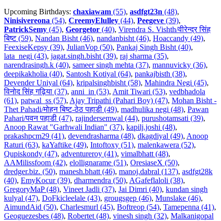
Upcoming Birthdays:
chaxiawam
(55)
,
asdfgt23n
(48)
,
Ninisivereona
(54)
,
CreemyElulley
(44)
,
Peegeve
(39)
,
PatrickSemy
(45)
,
Georgetor
(40)
,
Virendra S. Vishth/वीरेन्द्र सिंह
बिष्ट (59)
,
Nandan Bisht (46)
,
nandanbisht (46)
,
Hoaccandy (49)
,
FeexiseKepsy (39)
,
JulianVop (50)
,
Pankaj Singh Bisht (40)
,
lata_negi (43)
,
jagat.singh.bisht (39)
,
raj sharma (35)
,
narendrasingh.k (40)
,
sameer singh mehta (37)
,
mannuvicky (36)
,
deepikakholia (40)
,
Santosh Kotiyal (64)
,
pankajbisth (38)
,
Devender Uniyal (64)
,
kripalsinghbisht (58)
,
Mahindra Negi (45)
,
विनोद सिंह गढ़िया (37)
,
anni_in (53)
,
Amit Tiwari (53)
,
vedbhadola
(61)
,
patwal_ss (57)
,
Ajay Tripathi (Pahari Boy) (47)
,
Mohan Bisht -
Thet Pahadi/मोहन बिष्ट-ठेठ पहाडी (49)
,
madhulika negi (48)
,
Pawan
Pahari/पवन पहाडी (47)
,
rajindersemwal (44)
,
purushotamsati (39)
,
Anoop Rawat "Garhwali Indian" (37)
,
kapilj.joshi (48)
,
prakashpcm29 (41)
,
devendrasharma (48)
,
dkagdiyal (49)
,
Anoop
Raturi (63)
,
kaYaftike (49)
,
Intoftoxy (51)
,
malenkawera (52)
,
Qupiskondy (47)
,
adventureroy (41)
,
vimalbhatt (48)
,
AAMilissfoom (42)
,
elollignarame (51)
,
OresiaseX (50)
,
dredger.biz. (50)
,
manesh.bhatt (46)
,
manoj.dabral (137)
,
asdfgt28k
(40)
,
EmyKocur (39)
,
dharmendra (50)
,
AGafeflaloli (38)
,
GregoryMaP (48)
,
Vineet Jadli (37)
,
Jai Dimri (40)
,
kundan singh
kulyal (47)
,
DoFkicleelale (43)
,
grougsgep (46)
,
Munslake (46)
,
AimundAid (50)
,
Charlesmurl (45)
,
Boftreop (54)
,
Tamepenna (41)
,
Geoguezesbes (48)
,
Robertet (48)
,
vinesh singh (32)
,
Malkanigopal