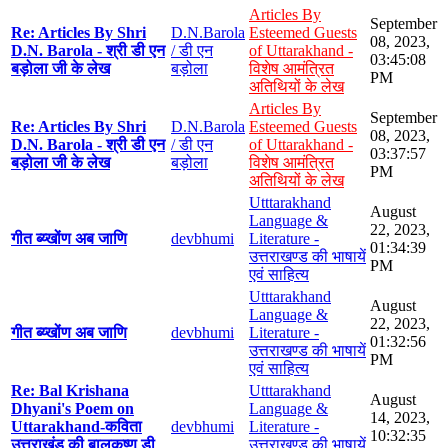
Articles By
September
Re: Articles By Shri
D.N.Barola
Esteemed Guests
08, 2023,
D.N. Barola - श्री डी एन
/ डी एन
of Uttarakhand -
03:45:08
बड़ोला जी के लेख
बड़ोला
विशेष आमंत्रित
PM
अतिथियों के लेख
Articles By
September
Re: Articles By Shri
D.N.Barola
Esteemed Guests
08, 2023,
D.N. Barola - श्री डी एन
/ डी एन
of Uttarakhand -
03:37:57
बड़ोला जी के लेख
बड़ोला
विशेष आमंत्रित
PM
अतिथियों के लेख
Utttarakhand
August
Language &
22, 2023,
गीत ब्य्खोंण अब जाणि
devbhumi
Literature -
01:34:39
उत्तराखण्ड की भाषायें
PM
एवं साहित्य
Utttarakhand
August
Language &
22, 2023,
गीत ब्य्खोंण अब जाणि
devbhumi
Literature -
01:32:56
उत्तराखण्ड की भाषायें
PM
एवं साहित्य
Re: Bal Krishana
Utttarakhand
August
Dhyani's Poem on
Language &
14, 2023,
Uttarakhand-कविता
devbhumi
Literature -
10:32:35
उत्तराखंड की बालकृष्ण डी
उत्तराखण्ड की भाषायें