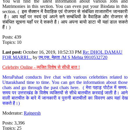
You will find the latest information about various Jobs and
Matrimonies in this section. You can even put your Biodata in this
section. ( इस सैक्शन में वैवाहिक एवं रोजगार से संबंधित ताजातरीन जानकारी
है। आप यहाँ पर स्वयं एवं अपने सगे सम्बंधियों के वैवाहिक और रोजगार से
संबंधित सूचना यहाँ पर दे सकते है। आप अपना बायो डाटा भी यहां डाल सकते
हैं। )
Posts: 439
Topics: 10
Last post:
October 16, 2019, 10:52:33 PM
Re: DHOL DAMAU
FOR MARRI...
by
एम.एस. मेहता /M S Mehta 9910532720
Celebrity Online - व्यक्ति विशेष से सीधी बात !
MeraPahad conducts live chat with various celebrities related to
Uttarakhand time to time. You can get the information about those
chats and go through the past chats here. ( मेरा पहाड़ पोर्टल में समय-
समय पर उत्तराखंड के विशेष व्यक्तियों से सीधे बातचीत करवाई जाती है। आने
वाली बातचीत के बारे में जानकारी व पुरानी बातचीतों का विवरण आप यहां देख
सकते है।)
Moderator:
Rajneesh
Posts: 3,396
Topics: 25