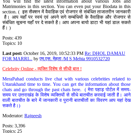
You will find the latest information about various Jobs and
Matrimonies in this section. You can even put your Biodata in this
section. ( इस सैक्शन में वैवाहिक एवं रोजगार से संबंधित ताजातरीन जानकारी
है। आप यहाँ पर स्वयं एवं अपने सगे सम्बंधियों के वैवाहिक और रोजगार से
संबंधित सूचना यहाँ पर दे सकते है। आप अपना बायो डाटा भी यहां डाल सकते
हैं। )
Posts: 439
Topics: 10
Last post:
October 16, 2019, 10:52:33 PM
Re: DHOL DAMAU
FOR MARRI...
by
एम.एस. मेहता /M S Mehta 9910532720
Celebrity Online - व्यक्ति विशेष से सीधी बात !
MeraPahad conducts live chat with various celebrities related to
Uttarakhand time to time. You can get the information about those
chats and go through the past chats here. ( मेरा पहाड़ पोर्टल में समय-
समय पर उत्तराखंड के विशेष व्यक्तियों से सीधे बातचीत करवाई जाती है। आने
वाली बातचीत के बारे में जानकारी व पुरानी बातचीतों का विवरण आप यहां देख
सकते है।)
Moderator:
Rajneesh
Posts: 3,396
Topics: 25