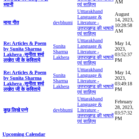
AM
ध्यानी
एवं साहित्य
Utttarakhand
August
Language &
14, 2023,
माया गीत
devbhumi
Literature -
10:28:58
उत्तराखण्ड की भाषायें
AM
एवं साहित्य
Utttarakhand
Re: Articles & Poem
May 14,
Sunita
Language &
by Sunita Sharma
2023,
Sharma
Literature -
Lakhera -सुनीता शर्मा
03:52:37
Lakhera
उत्तराखण्ड की भाषायें
लखेरा जी के कविताये
PM
एवं साहित्य
Utttarakhand
Re: Articles & Poem
May 14,
Sunita
Language &
by Sunita Sharma
2023,
Sharma
Literature -
Lakhera -सुनीता शर्मा
03:49:18
Lakhera
उत्तराखण्ड की भाषायें
लखेरा जी के कविताये
PM
एवं साहित्य
Utttarakhand
February
Language &
28, 2023,
कुछ लिखे पन्ने
devbhumi
Literature -
03:57:32
उत्तराखण्ड की भाषायें
PM
एवं साहित्य
Upcoming Calendar