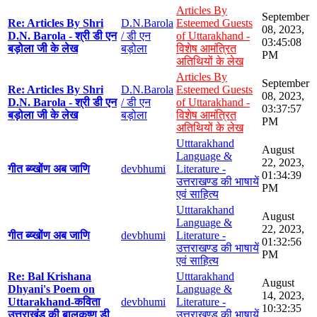
Articles By
September
Re: Articles By Shri
D.N.Barola
Esteemed Guests
08, 2023,
D.N. Barola - श्री डी एन
/ डी एन
of Uttarakhand -
03:45:08
बड़ोला जी के लेख
बड़ोला
विशेष आमंत्रित
PM
अतिथियों के लेख
Articles By
September
Re: Articles By Shri
D.N.Barola
Esteemed Guests
08, 2023,
D.N. Barola - श्री डी एन
/ डी एन
of Uttarakhand -
03:37:57
बड़ोला जी के लेख
बड़ोला
विशेष आमंत्रित
PM
अतिथियों के लेख
Utttarakhand
August
Language &
22, 2023,
गीत ब्य्खोंण अब जाणि
devbhumi
Literature -
01:34:39
उत्तराखण्ड की भाषायें
PM
एवं साहित्य
Utttarakhand
August
Language &
22, 2023,
गीत ब्य्खोंण अब जाणि
devbhumi
Literature -
01:32:56
उत्तराखण्ड की भाषायें
PM
एवं साहित्य
Re: Bal Krishana
Utttarakhand
August
Dhyani's Poem on
Language &
14, 2023,
Uttarakhand-कविता
devbhumi
Literature -
10:32:35
उत्तराखंड की बालकृष्ण डी
उत्तराखण्ड की भाषायें