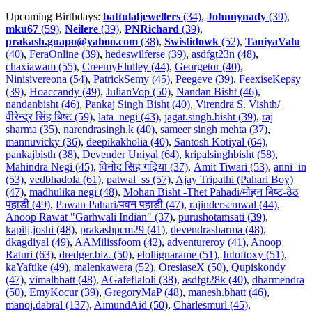
Upcoming Birthdays:
battulaljewellers
(34)
,
Johnnynady
(39)
,
mku67
(59)
,
Neilere
(39)
,
PNRichard
(39)
,
prakash.guapo@yahoo.com
(38)
,
Swistidowk
(52)
,
TaniyaValu
(40)
,
FeraOnline (39)
,
hedeswilferse (39)
,
asdfgt23n (48)
,
chaxiawam (55)
,
CreemyElulley (44)
,
Georgetor (40)
,
Ninisivereona (54)
,
PatrickSemy (45)
,
Peegeve (39)
,
FeexiseKepsy
(39)
,
Hoaccandy (49)
,
JulianVop (50)
,
Nandan Bisht (46)
,
nandanbisht (46)
,
Pankaj Singh Bisht (40)
,
Virendra S. Vishth/
वीरेन्द्र सिंह बिष्ट (59)
,
lata_negi (43)
,
jagat.singh.bisht (39)
,
raj
sharma (35)
,
narendrasingh.k (40)
,
sameer singh mehta (37)
,
mannuvicky (36)
,
deepikakholia (40)
,
Santosh Kotiyal (64)
,
pankajbisth (38)
,
Devender Uniyal (64)
,
kripalsinghbisht (58)
,
Mahindra Negi (45)
,
विनोद सिंह गढ़िया (37)
,
Amit Tiwari (53)
,
anni_in
(53)
,
vedbhadola (61)
,
patwal_ss (57)
,
Ajay Tripathi (Pahari Boy)
(47)
,
madhulika negi (48)
,
Mohan Bisht -Thet Pahadi/मोहन बिष्ट-ठेठ
पहाडी (49)
,
Pawan Pahari/पवन पहाडी (47)
,
rajindersemwal (44)
,
Anoop Rawat "Garhwali Indian" (37)
,
purushotamsati (39)
,
kapilj.joshi (48)
,
prakashpcm29 (41)
,
devendrasharma (48)
,
dkagdiyal (49)
,
AAMilissfoom (42)
,
adventureroy (41)
,
Anoop
Raturi (63)
,
dredger.biz. (50)
,
elollignarame (51)
,
Intoftoxy (51)
,
kaYaftike (49)
,
malenkawera (52)
,
OresiaseX (50)
,
Qupiskondy
(47)
,
vimalbhatt (48)
,
AGafeflaloli (38)
,
asdfgt28k (40)
,
dharmendra
(50)
,
EmyKocur (39)
,
GregoryMaP (48)
,
manesh.bhatt (46)
,
manoj.dabral (137)
,
AimundAid (50)
,
Charlesmurl (45)
,