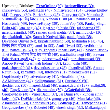
Upcoming Birthdays:
FeraOnline
(39)
,
hedeswilferse
(39)
,
chaxiawam (55)
,
asdfgt23n (48)
,
Ninisivereona (54)
,
CreemyElulley
(44)
,
Peegeve (39)
,
PatrickSemy (45)
,
Georgetor (40)
,
Virendra S.
Vishth/वीरेन्द्र सिंह बिष्ट (59)
,
Nandan Bisht (46)
,
nandanbisht (46)
,
Hoaccandy (49)
,
FeexiseKepsy (39)
,
JulianVop (50)
,
Pankaj Singh
Bisht (40)
,
lata_negi (43)
,
jagat.singh.bisht (39)
,
raj sharma (35)
,
narendrasingh.k (40)
,
sameer singh mehta (37)
,
mannuvicky (36)
,
deepikakholia (40)
,
Santosh Kotiyal (64)
,
pankajbisth (38)
,
Devender Uniyal (64)
,
kripalsinghbisht (58)
,
Mahindra Negi (45)
,
विनोद सिंह गढ़िया (37)
,
anni_in (53)
,
Amit Tiwari (53)
,
vedbhadola
(61)
,
patwal_ss (57)
,
Ajay Tripathi (Pahari Boy) (47)
,
Mohan Bisht -
Thet Pahadi/मोहन बिष्ट-ठेठ पहाडी (49)
,
madhulika negi (48)
,
Pawan
Pahari/पवन पहाडी (47)
,
rajindersemwal (44)
,
purushotamsati (39)
,
Anoop Rawat "Garhwali Indian" (37)
,
kapilj.joshi (48)
,
prakashpcm29 (41)
,
devendrasharma (48)
,
dkagdiyal (49)
,
Anoop
Raturi (63)
,
kaYaftike (49)
,
Intoftoxy (51)
,
malenkawera (52)
,
Qupiskondy (47)
,
adventureroy (41)
,
vimalbhatt (48)
,
AAMilissfoom (42)
,
elollignarame (51)
,
OresiaseX (50)
,
dredger.biz. (50)
,
manesh.bhatt (46)
,
manoj.dabral (137)
,
asdfgt28k
(40)
,
EmyKocur (39)
,
dharmendra (50)
,
AGafeflaloli (38)
,
GregoryMaP (48)
,
Vineet Jadli (37)
,
Jai Dimri (40)
,
kundan singh
kulyal (47)
,
DoFkicleelale (43)
,
grougsgep (46)
,
Munslake (46)
,
AimundAid (50)
,
Charlesmurl (45)
,
Boftreop (54)
,
Tamepenna (41)
,
Geoguezesbes (48)
,
Robertet (48)
,
vinesh singh (32)
,
Malkanigopal