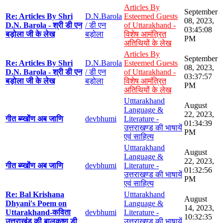
Articles By
September
Re: Articles By Shri
D.N.Barola
Esteemed Guests
08, 2023,
D.N. Barola - श्री डी एन
/ डी एन
of Uttarakhand -
03:45:08
बड़ोला जी के लेख
बड़ोला
विशेष आमंत्रित
PM
अतिथियों के लेख
Articles By
September
Re: Articles By Shri
D.N.Barola
Esteemed Guests
08, 2023,
D.N. Barola - श्री डी एन
/ डी एन
of Uttarakhand -
03:37:57
बड़ोला जी के लेख
बड़ोला
विशेष आमंत्रित
PM
अतिथियों के लेख
Utttarakhand
August
Language &
22, 2023,
गीत ब्य्खोंण अब जाणि
devbhumi
Literature -
01:34:39
उत्तराखण्ड की भाषायें
PM
एवं साहित्य
Utttarakhand
August
Language &
22, 2023,
गीत ब्य्खोंण अब जाणि
devbhumi
Literature -
01:32:56
उत्तराखण्ड की भाषायें
PM
एवं साहित्य
Re: Bal Krishana
Utttarakhand
August
Dhyani's Poem on
Language &
14, 2023,
Uttarakhand-कविता
devbhumi
Literature -
10:32:35
उत्तराखंड की बालकृष्ण डी
उत्तराखण्ड की भाषायें