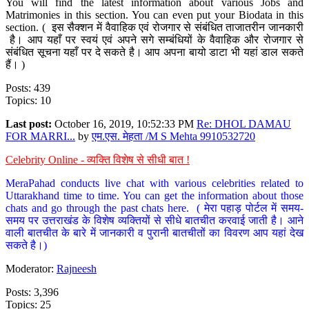
You will find the latest information about various Jobs and
Matrimonies in this section. You can even put your Biodata in this
section. ( इस सैक्शन में वैवाहिक एवं रोजगार से संबंधित ताजातरीन जानकारी
है। आप यहाँ पर स्वयं एवं अपने सगे सम्बंधियों के वैवाहिक और रोजगार से
संबंधित सूचना यहाँ पर दे सकते है। आप अपना बायो डाटा भी यहां डाल सकते
हैं। )
Posts: 439
Topics: 10
Last post:
October 16, 2019, 10:52:33 PM
Re: DHOL DAMAU
FOR MARRI...
by
एम.एस. मेहता /M S Mehta 9910532720
Celebrity Online - व्यक्ति विशेष से सीधी बात !
MeraPahad conducts live chat with various celebrities related to
Uttarakhand time to time. You can get the information about those
chats and go through the past chats here. ( मेरा पहाड़ पोर्टल में समय-
समय पर उत्तराखंड के विशेष व्यक्तियों से सीधे बातचीत करवाई जाती है। आने
वाली बातचीत के बारे में जानकारी व पुरानी बातचीतों का विवरण आप यहां देख
सकते है।)
Moderator:
Rajneesh
Posts: 3,396
Topics: 25