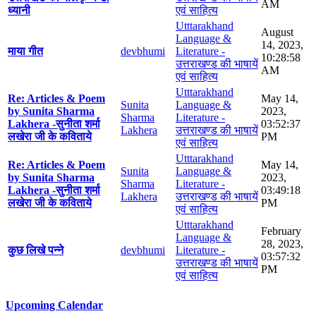
AM
ध्यानी
एवं साहित्य
Utttarakhand
August
Language &
14, 2023,
माया गीत
devbhumi
Literature -
10:28:58
उत्तराखण्ड की भाषायें
AM
एवं साहित्य
Utttarakhand
Re: Articles & Poem
May 14,
Sunita
Language &
by Sunita Sharma
2023,
Sharma
Literature -
Lakhera -सुनीता शर्मा
03:52:37
Lakhera
उत्तराखण्ड की भाषायें
लखेरा जी के कविताये
PM
एवं साहित्य
Utttarakhand
Re: Articles & Poem
May 14,
Sunita
Language &
by Sunita Sharma
2023,
Sharma
Literature -
Lakhera -सुनीता शर्मा
03:49:18
Lakhera
उत्तराखण्ड की भाषायें
लखेरा जी के कविताये
PM
एवं साहित्य
Utttarakhand
February
Language &
28, 2023,
कुछ लिखे पन्ने
devbhumi
Literature -
03:57:32
उत्तराखण्ड की भाषायें
PM
एवं साहित्य
Upcoming Calendar