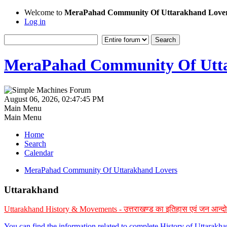
Welcome to
MeraPahad Community Of Uttarakhand Love
Log in
MeraPahad Community Of Utta
August 06, 2026, 02:47:45 PM
Main Menu
Main Menu
Home
Search
Calendar
MeraPahad Community Of Uttarakhand Lovers
Uttarakhand
Uttarakhand History & Movements - उत्तराखण्ड का इतिहास एवं जन आन्द
You can find the information related to complete History of Uttarak