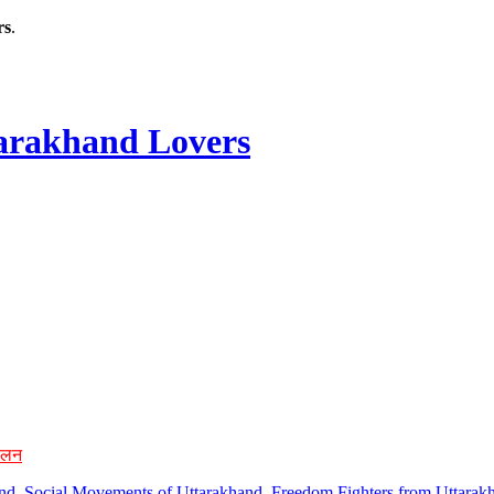
rs
.
rakhand Lovers
ोलन
hand, Social Movements of Uttarakhand, Freedom Fighters from Uttarakh