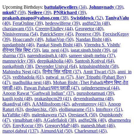
Upcoming Birthdays:
battulaljewellers
(34)
,
Johnnynady
(39)
,
mku67
(59)
,
Neilere
(39)
,
PNRichard
(39)
,
prakash.guapo@yahoo.com
(38)
,
Swistidowk
(52)
,
TaniyaValu
(40)
,
FeraOnline (39)
,
hedeswilferse (39)
,
asdfgt23n (48)
,
chaxiawam (55)
,
CreemyElulley (44)
,
Georgetor (40)
,
Ninisivereona (54)
,
PatrickSemy (45)
,
Peegeve (39)
,
FeexiseKepsy
(39)
,
Hoaccandy (49)
,
JulianVop (50)
,
Nandan Bisht (46)
,
nandanbisht (46)
,
Pankaj Singh Bisht (40)
,
Virendra S. Vishth/
वीरेन्द्र सिंह बिष्ट (59)
,
lata_negi (43)
,
jagat.singh.bisht (39)
,
raj
sharma (35)
,
narendrasingh.k (40)
,
sameer singh mehta (37)
,
mannuvicky (36)
,
deepikakholia (40)
,
Santosh Kotiyal (64)
,
pankajbisth (38)
,
Devender Uniyal (64)
,
kripalsinghbisht (58)
,
Mahindra Negi (45)
,
विनोद सिंह गढ़िया (37)
,
Amit Tiwari (53)
,
anni_in
(53)
,
vedbhadola (61)
,
patwal_ss (57)
,
Ajay Tripathi (Pahari Boy)
(47)
,
madhulika negi (48)
,
Mohan Bisht -Thet Pahadi/मोहन बिष्ट-ठेठ
पहाडी (49)
,
Pawan Pahari/पवन पहाडी (47)
,
rajindersemwal (44)
,
Anoop Rawat "Garhwali Indian" (37)
,
purushotamsati (39)
,
kapilj.joshi (48)
,
prakashpcm29 (41)
,
devendrasharma (48)
,
dkagdiyal (49)
,
AAMilissfoom (42)
,
adventureroy (41)
,
Anoop
Raturi (63)
,
dredger.biz. (50)
,
elollignarame (51)
,
Intoftoxy (51)
,
kaYaftike (49)
,
malenkawera (52)
,
OresiaseX (50)
,
Qupiskondy
(47)
,
vimalbhatt (48)
,
AGafeflaloli (38)
,
asdfgt28k (40)
,
dharmendra
(50)
,
EmyKocur (39)
,
GregoryMaP (48)
,
manesh.bhatt (46)
,
manoj.dabral (137)
,
AimundAid (50)
,
Charlesmurl (45)
,