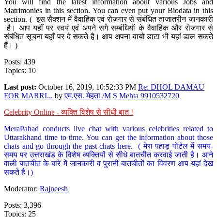
You will find the latest information about various Jobs and
Matrimonies in this section. You can even put your Biodata in this
section. ( इस सैक्शन में वैवाहिक एवं रोजगार से संबंधित ताजातरीन जानकारी
है। आप यहाँ पर स्वयं एवं अपने सगे सम्बंधियों के वैवाहिक और रोजगार से
संबंधित सूचना यहाँ पर दे सकते है। आप अपना बायो डाटा भी यहां डाल सकते
हैं। )
Posts: 439
Topics: 10
Last post:
October 16, 2019, 10:52:33 PM
Re: DHOL DAMAU
FOR MARRI...
by
एम.एस. मेहता /M S Mehta 9910532720
Celebrity Online - व्यक्ति विशेष से सीधी बात !
MeraPahad conducts live chat with various celebrities related to
Uttarakhand time to time. You can get the information about those
chats and go through the past chats here. ( मेरा पहाड़ पोर्टल में समय-
समय पर उत्तराखंड के विशेष व्यक्तियों से सीधे बातचीत करवाई जाती है। आने
वाली बातचीत के बारे में जानकारी व पुरानी बातचीतों का विवरण आप यहां देख
सकते है।)
Moderator:
Rajneesh
Posts: 3,396
Topics: 25