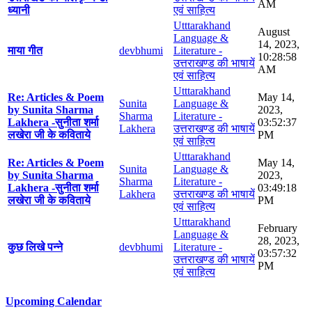
AM
ध्यानी
एवं साहित्य
Utttarakhand
August
Language &
14, 2023,
माया गीत
devbhumi
Literature -
10:28:58
उत्तराखण्ड की भाषायें
AM
एवं साहित्य
Utttarakhand
Re: Articles & Poem
May 14,
Sunita
Language &
by Sunita Sharma
2023,
Sharma
Literature -
Lakhera -सुनीता शर्मा
03:52:37
Lakhera
उत्तराखण्ड की भाषायें
लखेरा जी के कविताये
PM
एवं साहित्य
Utttarakhand
Re: Articles & Poem
May 14,
Sunita
Language &
by Sunita Sharma
2023,
Sharma
Literature -
Lakhera -सुनीता शर्मा
03:49:18
Lakhera
उत्तराखण्ड की भाषायें
लखेरा जी के कविताये
PM
एवं साहित्य
Utttarakhand
February
Language &
28, 2023,
कुछ लिखे पन्ने
devbhumi
Literature -
03:57:32
उत्तराखण्ड की भाषायें
PM
एवं साहित्य
Upcoming Calendar