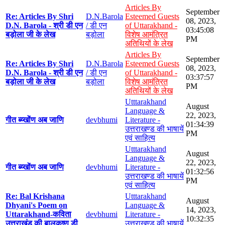
Articles By
September
Re: Articles By Shri
D.N.Barola
Esteemed Guests
08, 2023,
D.N. Barola - श्री डी एन
/ डी एन
of Uttarakhand -
03:45:08
बड़ोला जी के लेख
बड़ोला
विशेष आमंत्रित
PM
अतिथियों के लेख
Articles By
September
Re: Articles By Shri
D.N.Barola
Esteemed Guests
08, 2023,
D.N. Barola - श्री डी एन
/ डी एन
of Uttarakhand -
03:37:57
बड़ोला जी के लेख
बड़ोला
विशेष आमंत्रित
PM
अतिथियों के लेख
Utttarakhand
August
Language &
22, 2023,
गीत ब्य्खोंण अब जाणि
devbhumi
Literature -
01:34:39
उत्तराखण्ड की भाषायें
PM
एवं साहित्य
Utttarakhand
August
Language &
22, 2023,
गीत ब्य्खोंण अब जाणि
devbhumi
Literature -
01:32:56
उत्तराखण्ड की भाषायें
PM
एवं साहित्य
Re: Bal Krishana
Utttarakhand
August
Dhyani's Poem on
Language &
14, 2023,
Uttarakhand-कविता
devbhumi
Literature -
10:32:35
उत्तराखंड की बालकृष्ण डी
उत्तराखण्ड की भाषायें