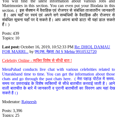
You will find the latest information about various Jobs and
Matrimonies in this section. You can even put your Biodata in this
section. ( इस सैक्शन में वैवाहिक एवं रोजगार से संबंधित ताजातरीन जानकारी
है। आप यहाँ पर स्वयं एवं अपने सगे सम्बंधियों के वैवाहिक और रोजगार से
संबंधित सूचना यहाँ पर दे सकते है। आप अपना बायो डाटा भी यहां डाल सकते
हैं। )
Posts: 439
Topics: 10
Last post:
October 16, 2019, 10:52:33 PM
Re: DHOL DAMAU
FOR MARRI...
by
एम.एस. मेहता /M S Mehta 9910532720
Celebrity Online - व्यक्ति विशेष से सीधी बात !
MeraPahad conducts live chat with various celebrities related to
Uttarakhand time to time. You can get the information about those
chats and go through the past chats here. ( मेरा पहाड़ पोर्टल में समय-
समय पर उत्तराखंड के विशेष व्यक्तियों से सीधे बातचीत करवाई जाती है। आने
वाली बातचीत के बारे में जानकारी व पुरानी बातचीतों का विवरण आप यहां देख
सकते है।)
Moderator:
Rajneesh
Posts: 3,396
Topics: 25