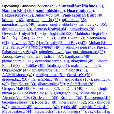
Upcoming Birthdays:
Virendra S. Vishth/वीरेन्द्र सिंह बिष्ट
(59)
,
Nandan Bisht
(46)
,
nandanbisht
(46)
,
Hoaccandy
(49)
,
FeexiseKepsy
(39)
,
JulianVop
(50)
,
Pankaj Singh Bisht
(40)
,
lata_negi (43)
,
jagat.singh.bisht (39)
,
raj sharma (35)
,
narendrasingh.k (40)
,
sameer singh mehta (37)
,
mannuvicky (36)
,
deepikakholia (40)
,
Santosh Kotiyal (64)
,
pankajbisth (38)
,
Devender Uniyal (64)
,
kripalsinghbisht (58)
,
Mahindra Negi (45)
,
विनोद सिंह गढ़िया (37)
,
anni_in (53)
,
Amit Tiwari (53)
,
vedbhadola
(61)
,
patwal_ss (57)
,
Ajay Tripathi (Pahari Boy) (47)
,
Mohan Bisht -
Thet Pahadi/मोहन बिष्ट-ठेठ पहाडी (49)
,
madhulika negi (48)
,
Pawan
Pahari/पवन पहाडी (47)
,
rajindersemwal (44)
,
purushotamsati (39)
,
Anoop Rawat "Garhwali Indian" (37)
,
kapilj.joshi (48)
,
prakashpcm29 (41)
,
devendrasharma (48)
,
dkagdiyal (49)
,
Anoop
Raturi (63)
,
kaYaftike (49)
,
Intoftoxy (51)
,
malenkawera (52)
,
Qupiskondy (47)
,
adventureroy (41)
,
vimalbhatt (48)
,
AAMilissfoom (42)
,
elollignarame (51)
,
OresiaseX (50)
,
dredger.biz. (50)
,
manesh.bhatt (46)
,
manoj.dabral (137)
,
asdfgt28k
(40)
,
EmyKocur (39)
,
dharmendra (50)
,
AGafeflaloli (38)
,
GregoryMaP (48)
,
Vineet Jadli (37)
,
Jai Dimri (40)
,
kundan singh
kulyal (47)
,
DoFkicleelale (43)
,
grougsgep (46)
,
Munslake (46)
,
AimundAid (50)
,
Charlesmurl (45)
,
Boftreop (54)
,
Tamepenna (41)
,
Geoguezesbes (48)
,
Robertet (48)
,
vinesh singh (32)
,
Malkanigopal
(47)
,
mu_cool (42)
,
woodhzno (42)
,
tyqds (48)
,
oscighitsDrot (41)
,
Mypepeabeag (44)
,
Stevenlich (45)
,
sudha negi (44)
,
JaxyHimiHap