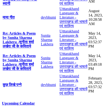
AM
ध्यानी
एवं साहित्य
Utttarakhand
August
Language &
14, 2023,
माया गीत
devbhumi
Literature -
10:28:58
उत्तराखण्ड की भाषायें
AM
एवं साहित्य
Utttarakhand
Re: Articles & Poem
May 14,
Sunita
Language &
by Sunita Sharma
2023,
Sharma
Literature -
Lakhera -सुनीता शर्मा
03:52:37
Lakhera
उत्तराखण्ड की भाषायें
लखेरा जी के कविताये
PM
एवं साहित्य
Utttarakhand
Re: Articles & Poem
May 14,
Sunita
Language &
by Sunita Sharma
2023,
Sharma
Literature -
Lakhera -सुनीता शर्मा
03:49:18
Lakhera
उत्तराखण्ड की भाषायें
लखेरा जी के कविताये
PM
एवं साहित्य
Utttarakhand
February
Language &
28, 2023,
कुछ लिखे पन्ने
devbhumi
Literature -
03:57:32
उत्तराखण्ड की भाषायें
PM
एवं साहित्य
Upcoming Calendar