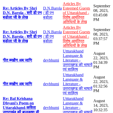
Articles By
September
Re: Articles By Shri
D.N.Barola
Esteemed Guests
08, 2023,
D.N. Barola - श्री डी एन
/ डी एन
of Uttarakhand -
03:45:08
बड़ोला जी के लेख
बड़ोला
विशेष आमंत्रित
PM
अतिथियों के लेख
Articles By
September
Re: Articles By Shri
D.N.Barola
Esteemed Guests
08, 2023,
D.N. Barola - श्री डी एन
/ डी एन
of Uttarakhand -
03:37:57
बड़ोला जी के लेख
बड़ोला
विशेष आमंत्रित
PM
अतिथियों के लेख
Utttarakhand
August
Language &
22, 2023,
गीत ब्य्खोंण अब जाणि
devbhumi
Literature -
01:34:39
उत्तराखण्ड की भाषायें
PM
एवं साहित्य
Utttarakhand
August
Language &
22, 2023,
गीत ब्य्खोंण अब जाणि
devbhumi
Literature -
01:32:56
उत्तराखण्ड की भाषायें
PM
एवं साहित्य
Re: Bal Krishana
Utttarakhand
August
Dhyani's Poem on
Language &
14, 2023,
Uttarakhand-कविता
devbhumi
Literature -
10:32:35
उत्तराखंड की बालकृष्ण डी
उत्तराखण्ड की भाषायें