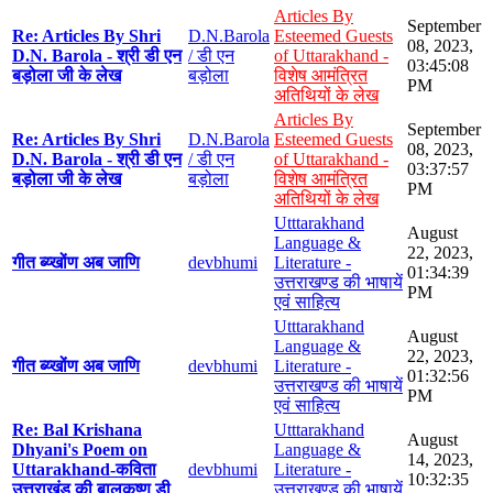
Articles By
September
Re: Articles By Shri
D.N.Barola
Esteemed Guests
08, 2023,
D.N. Barola - श्री डी एन
/ डी एन
of Uttarakhand -
03:45:08
बड़ोला जी के लेख
बड़ोला
विशेष आमंत्रित
PM
अतिथियों के लेख
Articles By
September
Re: Articles By Shri
D.N.Barola
Esteemed Guests
08, 2023,
D.N. Barola - श्री डी एन
/ डी एन
of Uttarakhand -
03:37:57
बड़ोला जी के लेख
बड़ोला
विशेष आमंत्रित
PM
अतिथियों के लेख
Utttarakhand
August
Language &
22, 2023,
गीत ब्य्खोंण अब जाणि
devbhumi
Literature -
01:34:39
उत्तराखण्ड की भाषायें
PM
एवं साहित्य
Utttarakhand
August
Language &
22, 2023,
गीत ब्य्खोंण अब जाणि
devbhumi
Literature -
01:32:56
उत्तराखण्ड की भाषायें
PM
एवं साहित्य
Re: Bal Krishana
Utttarakhand
August
Dhyani's Poem on
Language &
14, 2023,
Uttarakhand-कविता
devbhumi
Literature -
10:32:35
उत्तराखंड की बालकृष्ण डी
उत्तराखण्ड की भाषायें