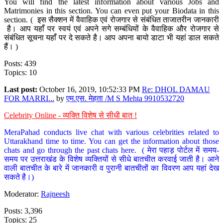
You will find the latest information about various Jobs and
Matrimonies in this section. You can even put your Biodata in this
section. ( इस सैक्शन में वैवाहिक एवं रोजगार से संबंधित ताजातरीन जानकारी
है। आप यहाँ पर स्वयं एवं अपने सगे सम्बंधियों के वैवाहिक और रोजगार से
संबंधित सूचना यहाँ पर दे सकते है। आप अपना बायो डाटा भी यहां डाल सकते
हैं। )
Posts: 439
Topics: 10
Last post:
October 16, 2019, 10:52:33 PM
Re: DHOL DAMAU
FOR MARRI...
by
एम.एस. मेहता /M S Mehta 9910532720
Celebrity Online - व्यक्ति विशेष से सीधी बात !
MeraPahad conducts live chat with various celebrities related to
Uttarakhand time to time. You can get the information about those
chats and go through the past chats here. ( मेरा पहाड़ पोर्टल में समय-
समय पर उत्तराखंड के विशेष व्यक्तियों से सीधे बातचीत करवाई जाती है। आने
वाली बातचीत के बारे में जानकारी व पुरानी बातचीतों का विवरण आप यहां देख
सकते है।)
Moderator:
Rajneesh
Posts: 3,396
Topics: 25