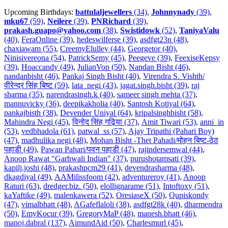
Upcoming Birthdays:
battulaljewellers
(34)
,
Johnnynady
(39)
,
mku67
(59)
,
Neilere
(39)
,
PNRichard
(39)
,
prakash.guapo@yahoo.com
(38)
,
Swistidowk
(52)
,
TaniyaValu
(40)
,
FeraOnline (39)
,
hedeswilferse (39)
,
asdfgt23n (48)
,
chaxiawam (55)
,
CreemyElulley (44)
,
Georgetor (40)
,
Ninisivereona (54)
,
PatrickSemy (45)
,
Peegeve (39)
,
FeexiseKepsy
(39)
,
Hoaccandy (49)
,
JulianVop (50)
,
Nandan Bisht (46)
,
nandanbisht (46)
,
Pankaj Singh Bisht (40)
,
Virendra S. Vishth/
वीरेन्द्र सिंह बिष्ट (59)
,
lata_negi (43)
,
jagat.singh.bisht (39)
,
raj
sharma (35)
,
narendrasingh.k (40)
,
sameer singh mehta (37)
,
mannuvicky (36)
,
deepikakholia (40)
,
Santosh Kotiyal (64)
,
pankajbisth (38)
,
Devender Uniyal (64)
,
kripalsinghbisht (58)
,
Mahindra Negi (45)
,
विनोद सिंह गढ़िया (37)
,
Amit Tiwari (53)
,
anni_in
(53)
,
vedbhadola (61)
,
patwal_ss (57)
,
Ajay Tripathi (Pahari Boy)
(47)
,
madhulika negi (48)
,
Mohan Bisht -Thet Pahadi/मोहन बिष्ट-ठेठ
पहाडी (49)
,
Pawan Pahari/पवन पहाडी (47)
,
rajindersemwal (44)
,
Anoop Rawat "Garhwali Indian" (37)
,
purushotamsati (39)
,
kapilj.joshi (48)
,
prakashpcm29 (41)
,
devendrasharma (48)
,
dkagdiyal (49)
,
AAMilissfoom (42)
,
adventureroy (41)
,
Anoop
Raturi (63)
,
dredger.biz. (50)
,
elollignarame (51)
,
Intoftoxy (51)
,
kaYaftike (49)
,
malenkawera (52)
,
OresiaseX (50)
,
Qupiskondy
(47)
,
vimalbhatt (48)
,
AGafeflaloli (38)
,
asdfgt28k (40)
,
dharmendra
(50)
,
EmyKocur (39)
,
GregoryMaP (48)
,
manesh.bhatt (46)
,
manoj.dabral (137)
,
AimundAid (50)
,
Charlesmurl (45)
,