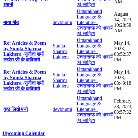
AM
ध्यानी
एवं साहित्य
Utttarakhand
August
Language &
14, 2023,
माया गीत
devbhumi
Literature -
10:28:58
उत्तराखण्ड की भाषायें
AM
एवं साहित्य
Utttarakhand
Re: Articles & Poem
May 14,
Sunita
Language &
by Sunita Sharma
2023,
Sharma
Literature -
Lakhera -सुनीता शर्मा
03:52:37
Lakhera
उत्तराखण्ड की भाषायें
लखेरा जी के कविताये
PM
एवं साहित्य
Utttarakhand
Re: Articles & Poem
May 14,
Sunita
Language &
by Sunita Sharma
2023,
Sharma
Literature -
Lakhera -सुनीता शर्मा
03:49:18
Lakhera
उत्तराखण्ड की भाषायें
लखेरा जी के कविताये
PM
एवं साहित्य
Utttarakhand
February
Language &
28, 2023,
कुछ लिखे पन्ने
devbhumi
Literature -
03:57:32
उत्तराखण्ड की भाषायें
PM
एवं साहित्य
Upcoming Calendar