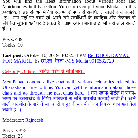
You will find the latest information about various Jobs and
Matrimonies in this section. You can even put your Biodata in this
section. ( इस सैक्शन में वैवाहिक एवं रोजगार से संबंधित ताजातरीन जानकारी
है। आप यहाँ पर स्वयं एवं अपने सगे सम्बंधियों के वैवाहिक और रोजगार से
संबंधित सूचना यहाँ पर दे सकते है। आप अपना बायो डाटा भी यहां डाल सकते
हैं। )
Posts: 439
Topics: 10
Last post:
October 16, 2019, 10:52:33 PM
Re: DHOL DAMAU
FOR MARRI...
by
एम.एस. मेहता /M S Mehta 9910532720
Celebrity Online - व्यक्ति विशेष से सीधी बात !
MeraPahad conducts live chat with various celebrities related to
Uttarakhand time to time. You can get the information about those
chats and go through the past chats here. ( मेरा पहाड़ पोर्टल में समय-
समय पर उत्तराखंड के विशेष व्यक्तियों से सीधे बातचीत करवाई जाती है। आने
वाली बातचीत के बारे में जानकारी व पुरानी बातचीतों का विवरण आप यहां देख
सकते है।)
Moderator:
Rajneesh
Posts: 3,396
Topics: 25