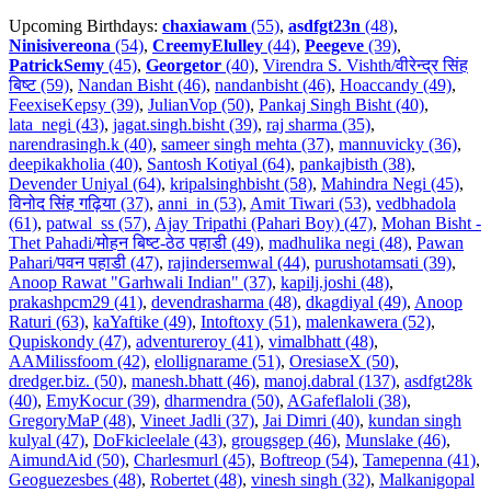
Upcoming Birthdays:
chaxiawam
(55)
,
asdfgt23n
(48)
,
Ninisivereona
(54)
,
CreemyElulley
(44)
,
Peegeve
(39)
,
PatrickSemy
(45)
,
Georgetor
(40)
,
Virendra S. Vishth/वीरेन्द्र सिंह
बिष्ट (59)
,
Nandan Bisht (46)
,
nandanbisht (46)
,
Hoaccandy (49)
,
FeexiseKepsy (39)
,
JulianVop (50)
,
Pankaj Singh Bisht (40)
,
lata_negi (43)
,
jagat.singh.bisht (39)
,
raj sharma (35)
,
narendrasingh.k (40)
,
sameer singh mehta (37)
,
mannuvicky (36)
,
deepikakholia (40)
,
Santosh Kotiyal (64)
,
pankajbisth (38)
,
Devender Uniyal (64)
,
kripalsinghbisht (58)
,
Mahindra Negi (45)
,
विनोद सिंह गढ़िया (37)
,
anni_in (53)
,
Amit Tiwari (53)
,
vedbhadola
(61)
,
patwal_ss (57)
,
Ajay Tripathi (Pahari Boy) (47)
,
Mohan Bisht -
Thet Pahadi/मोहन बिष्ट-ठेठ पहाडी (49)
,
madhulika negi (48)
,
Pawan
Pahari/पवन पहाडी (47)
,
rajindersemwal (44)
,
purushotamsati (39)
,
Anoop Rawat "Garhwali Indian" (37)
,
kapilj.joshi (48)
,
prakashpcm29 (41)
,
devendrasharma (48)
,
dkagdiyal (49)
,
Anoop
Raturi (63)
,
kaYaftike (49)
,
Intoftoxy (51)
,
malenkawera (52)
,
Qupiskondy (47)
,
adventureroy (41)
,
vimalbhatt (48)
,
AAMilissfoom (42)
,
elollignarame (51)
,
OresiaseX (50)
,
dredger.biz. (50)
,
manesh.bhatt (46)
,
manoj.dabral (137)
,
asdfgt28k
(40)
,
EmyKocur (39)
,
dharmendra (50)
,
AGafeflaloli (38)
,
GregoryMaP (48)
,
Vineet Jadli (37)
,
Jai Dimri (40)
,
kundan singh
kulyal (47)
,
DoFkicleelale (43)
,
grougsgep (46)
,
Munslake (46)
,
AimundAid (50)
,
Charlesmurl (45)
,
Boftreop (54)
,
Tamepenna (41)
,
Geoguezesbes (48)
,
Robertet (48)
,
vinesh singh (32)
,
Malkanigopal