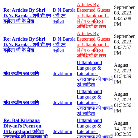
Articles By
September
Re: Articles By Shri
D.N.Barola
Esteemed Guests
08, 2023,
D.N. Barola - श्री डी एन
/ डी एन
of Uttarakhand -
03:45:08
बड़ोला जी के लेख
बड़ोला
विशेष आमंत्रित
PM
अतिथियों के लेख
Articles By
September
Re: Articles By Shri
D.N.Barola
Esteemed Guests
08, 2023,
D.N. Barola - श्री डी एन
/ डी एन
of Uttarakhand -
03:37:57
बड़ोला जी के लेख
बड़ोला
विशेष आमंत्रित
PM
अतिथियों के लेख
Utttarakhand
August
Language &
22, 2023,
गीत ब्य्खोंण अब जाणि
devbhumi
Literature -
01:34:39
उत्तराखण्ड की भाषायें
PM
एवं साहित्य
Utttarakhand
August
Language &
22, 2023,
गीत ब्य्खोंण अब जाणि
devbhumi
Literature -
01:32:56
उत्तराखण्ड की भाषायें
PM
एवं साहित्य
Re: Bal Krishana
Utttarakhand
August
Dhyani's Poem on
Language &
14, 2023,
Uttarakhand-कविता
devbhumi
Literature -
10:32:35
उत्तराखंड की बालकृष्ण डी
उत्तराखण्ड की भाषायें