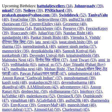
Upcoming Birthdays:
battulaljewellers
(34)
,
Johnnynady
(39)
,
mku67
(59)
,
Neilere
(39)
,
PNRichard
(39)
,
prakash.guapo@yahoo.com
(38)
,
Swistidowk
(52)
,
TaniyaValu
(40)
,
FeraOnline (39)
,
hedeswilferse (39)
,
asdfgt23n (48)
,
chaxiawam (55)
,
CreemyElulley (44)
,
Georgetor (40)
,
Ninisivereona (54)
,
PatrickSemy (45)
,
Peegeve (39)
,
FeexiseKepsy
(39)
,
Hoaccandy (49)
,
JulianVop (50)
,
Nandan Bisht (46)
,
nandanbisht (46)
,
Pankaj Singh Bisht (40)
,
Virendra S. Vishth/
वीरेन्द्र सिंह बिष्ट (59)
,
lata_negi (43)
,
jagat.singh.bisht (39)
,
raj
sharma (35)
,
narendrasingh.k (40)
,
sameer singh mehta (37)
,
mannuvicky (36)
,
deepikakholia (40)
,
Santosh Kotiyal (64)
,
pankajbisth (38)
,
Devender Uniyal (64)
,
kripalsinghbisht (58)
,
Mahindra Negi (45)
,
विनोद सिंह गढ़िया (37)
,
Amit Tiwari (53)
,
anni_in
(53)
,
vedbhadola (61)
,
patwal_ss (57)
,
Ajay Tripathi (Pahari Boy)
(47)
,
madhulika negi (48)
,
Mohan Bisht -Thet Pahadi/मोहन बिष्ट-ठेठ
पहाडी (49)
,
Pawan Pahari/पवन पहाडी (47)
,
rajindersemwal (44)
,
Anoop Rawat "Garhwali Indian" (37)
,
purushotamsati (39)
,
kapilj.joshi (48)
,
prakashpcm29 (41)
,
devendrasharma (48)
,
dkagdiyal (49)
,
AAMilissfoom (42)
,
adventureroy (41)
,
Anoop
Raturi (63)
,
dredger.biz. (50)
,
elollignarame (51)
,
Intoftoxy (51)
,
kaYaftike (49)
,
malenkawera (52)
,
OresiaseX (50)
,
Qupiskondy
(47)
,
vimalbhatt (48)
,
AGafeflaloli (38)
,
asdfgt28k (40)
,
dharmendra
(50)
,
EmyKocur (39)
,
GregoryMaP (48)
,
manesh.bhatt (46)
,
manoj.dabral (137)
,
AimundAid (50)
,
Charlesmurl (45)
,