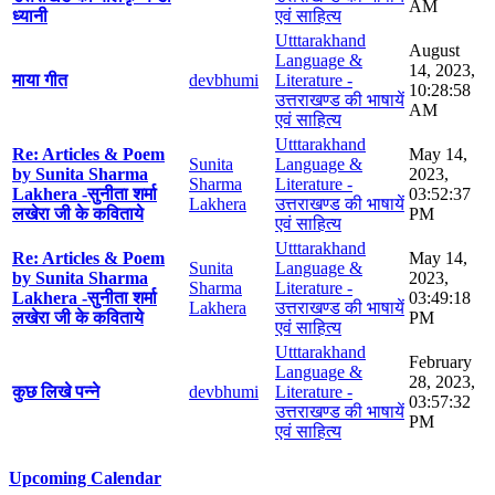
AM
ध्यानी
एवं साहित्य
Utttarakhand
August
Language &
14, 2023,
माया गीत
devbhumi
Literature -
10:28:58
उत्तराखण्ड की भाषायें
AM
एवं साहित्य
Utttarakhand
Re: Articles & Poem
May 14,
Sunita
Language &
by Sunita Sharma
2023,
Sharma
Literature -
Lakhera -सुनीता शर्मा
03:52:37
Lakhera
उत्तराखण्ड की भाषायें
लखेरा जी के कविताये
PM
एवं साहित्य
Utttarakhand
Re: Articles & Poem
May 14,
Sunita
Language &
by Sunita Sharma
2023,
Sharma
Literature -
Lakhera -सुनीता शर्मा
03:49:18
Lakhera
उत्तराखण्ड की भाषायें
लखेरा जी के कविताये
PM
एवं साहित्य
Utttarakhand
February
Language &
28, 2023,
कुछ लिखे पन्ने
devbhumi
Literature -
03:57:32
उत्तराखण्ड की भाषायें
PM
एवं साहित्य
Upcoming Calendar