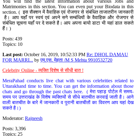
You will find the latest information about various Jobs and
Matrimonies in this section. You can even put your Biodata in this
section. ( इस सैक्शन में वैवाहिक एवं रोजगार से संबंधित ताजातरीन जानकारी
है। आप यहाँ पर स्वयं एवं अपने सगे सम्बंधियों के वैवाहिक और रोजगार से
संबंधित सूचना यहाँ पर दे सकते है। आप अपना बायो डाटा भी यहां डाल सकते
हैं। )
Posts: 439
Topics: 10
Last post:
October 16, 2019, 10:52:33 PM
Re: DHOL DAMAU
FOR MARRI...
by
एम.एस. मेहता /M S Mehta 9910532720
Celebrity Online - व्यक्ति विशेष से सीधी बात !
MeraPahad conducts live chat with various celebrities related to
Uttarakhand time to time. You can get the information about those
chats and go through the past chats here. ( मेरा पहाड़ पोर्टल में समय-
समय पर उत्तराखंड के विशेष व्यक्तियों से सीधे बातचीत करवाई जाती है। आने
वाली बातचीत के बारे में जानकारी व पुरानी बातचीतों का विवरण आप यहां देख
सकते है।)
Moderator:
Rajneesh
Posts: 3,396
Topics: 25