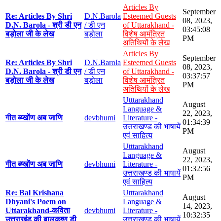
Articles By
September
Re: Articles By Shri
D.N.Barola
Esteemed Guests
08, 2023,
D.N. Barola - श्री डी एन
/ डी एन
of Uttarakhand -
03:45:08
बड़ोला जी के लेख
बड़ोला
विशेष आमंत्रित
PM
अतिथियों के लेख
Articles By
September
Re: Articles By Shri
D.N.Barola
Esteemed Guests
08, 2023,
D.N. Barola - श्री डी एन
/ डी एन
of Uttarakhand -
03:37:57
बड़ोला जी के लेख
बड़ोला
विशेष आमंत्रित
PM
अतिथियों के लेख
Utttarakhand
August
Language &
22, 2023,
गीत ब्य्खोंण अब जाणि
devbhumi
Literature -
01:34:39
उत्तराखण्ड की भाषायें
PM
एवं साहित्य
Utttarakhand
August
Language &
22, 2023,
गीत ब्य्खोंण अब जाणि
devbhumi
Literature -
01:32:56
उत्तराखण्ड की भाषायें
PM
एवं साहित्य
Re: Bal Krishana
Utttarakhand
August
Dhyani's Poem on
Language &
14, 2023,
Uttarakhand-कविता
devbhumi
Literature -
10:32:35
उत्तराखंड की बालकृष्ण डी
उत्तराखण्ड की भाषायें