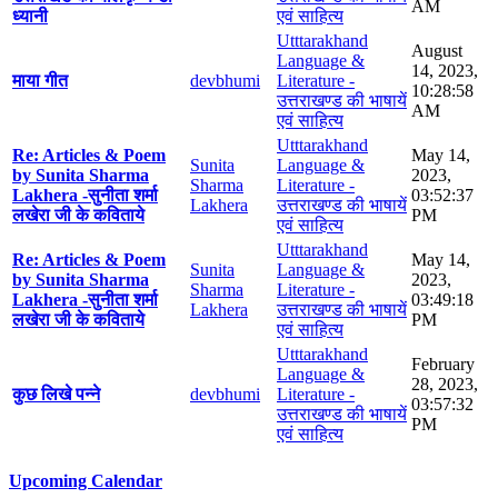
AM
ध्यानी
एवं साहित्य
Utttarakhand
August
Language &
14, 2023,
माया गीत
devbhumi
Literature -
10:28:58
उत्तराखण्ड की भाषायें
AM
एवं साहित्य
Utttarakhand
Re: Articles & Poem
May 14,
Sunita
Language &
by Sunita Sharma
2023,
Sharma
Literature -
Lakhera -सुनीता शर्मा
03:52:37
Lakhera
उत्तराखण्ड की भाषायें
लखेरा जी के कविताये
PM
एवं साहित्य
Utttarakhand
Re: Articles & Poem
May 14,
Sunita
Language &
by Sunita Sharma
2023,
Sharma
Literature -
Lakhera -सुनीता शर्मा
03:49:18
Lakhera
उत्तराखण्ड की भाषायें
लखेरा जी के कविताये
PM
एवं साहित्य
Utttarakhand
February
Language &
28, 2023,
कुछ लिखे पन्ने
devbhumi
Literature -
03:57:32
उत्तराखण्ड की भाषायें
PM
एवं साहित्य
Upcoming Calendar