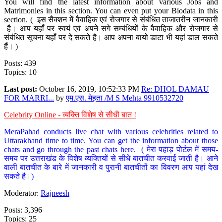
You will find the latest information about various Jobs and
Matrimonies in this section. You can even put your Biodata in this
section. ( इस सैक्शन में वैवाहिक एवं रोजगार से संबंधित ताजातरीन जानकारी
है। आप यहाँ पर स्वयं एवं अपने सगे सम्बंधियों के वैवाहिक और रोजगार से
संबंधित सूचना यहाँ पर दे सकते है। आप अपना बायो डाटा भी यहां डाल सकते
हैं। )
Posts: 439
Topics: 10
Last post:
October 16, 2019, 10:52:33 PM
Re: DHOL DAMAU
FOR MARRI...
by
एम.एस. मेहता /M S Mehta 9910532720
Celebrity Online - व्यक्ति विशेष से सीधी बात !
MeraPahad conducts live chat with various celebrities related to
Uttarakhand time to time. You can get the information about those
chats and go through the past chats here. ( मेरा पहाड़ पोर्टल में समय-
समय पर उत्तराखंड के विशेष व्यक्तियों से सीधे बातचीत करवाई जाती है। आने
वाली बातचीत के बारे में जानकारी व पुरानी बातचीतों का विवरण आप यहां देख
सकते है।)
Moderator:
Rajneesh
Posts: 3,396
Topics: 25