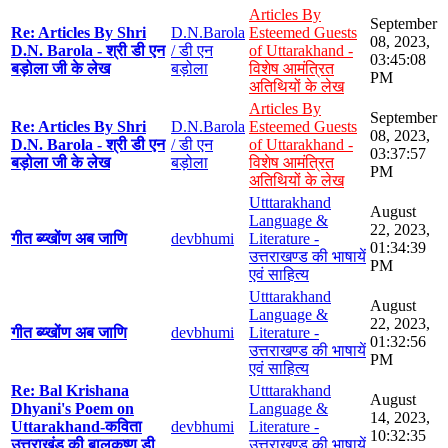
Articles By
September
Re: Articles By Shri
D.N.Barola
Esteemed Guests
08, 2023,
D.N. Barola - श्री डी एन
/ डी एन
of Uttarakhand -
03:45:08
बड़ोला जी के लेख
बड़ोला
विशेष आमंत्रित
PM
अतिथियों के लेख
Articles By
September
Re: Articles By Shri
D.N.Barola
Esteemed Guests
08, 2023,
D.N. Barola - श्री डी एन
/ डी एन
of Uttarakhand -
03:37:57
बड़ोला जी के लेख
बड़ोला
विशेष आमंत्रित
PM
अतिथियों के लेख
Utttarakhand
August
Language &
22, 2023,
गीत ब्य्खोंण अब जाणि
devbhumi
Literature -
01:34:39
उत्तराखण्ड की भाषायें
PM
एवं साहित्य
Utttarakhand
August
Language &
22, 2023,
गीत ब्य्खोंण अब जाणि
devbhumi
Literature -
01:32:56
उत्तराखण्ड की भाषायें
PM
एवं साहित्य
Re: Bal Krishana
Utttarakhand
August
Dhyani's Poem on
Language &
14, 2023,
Uttarakhand-कविता
devbhumi
Literature -
10:32:35
उत्तराखंड की बालकृष्ण डी
उत्तराखण्ड की भाषायें