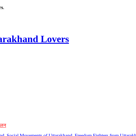
rs
.
rakhand Lovers
ोलन
hand, Social Movements of Uttarakhand, Freedom Fighters from Uttarakh