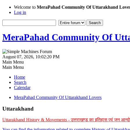
Welcome to
MeraPahad Community Of Uttarakhand Love
Log in
MeraPahad Community Of Utta
August 07, 2026, 10:02:20 PM
Main Menu
Main Menu
Home
Search
Calendar
MeraPahad Community Of Uttarakhand Lovers
Uttarakhand
Uttarakhand History & Movements - उत्तराखण्ड का इतिहास एवं जन आन्द
You can find the information related to complete History of Uttarak