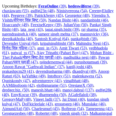
Upcoming Birthdays:
FeraOnline
(39)
,
hedeswilferse
(39)
,
chaxiawam (55)
,
asdfgt23n (48)
,
Ninisivereona (54)
,
CreemyElulley
(44)
,
Peegeve (39)
,
PatrickSemy (45)
,
Georgetor (40)
,
Virendra S.
Vishth/वीरेन्द्र सिंह बिष्ट (59)
,
Nandan Bisht (46)
,
nandanbisht (46)
,
Hoaccandy (49)
,
FeexiseKepsy (39)
,
JulianVop (50)
,
Pankaj Singh
Bisht (40)
,
lata_negi (43)
,
jagat.singh.bisht (39)
,
raj sharma (35)
,
narendrasingh.k (40)
,
sameer singh mehta (37)
,
mannuvicky (36)
,
deepikakholia (40)
,
Santosh Kotiyal (64)
,
pankajbisth (38)
,
Devender Uniyal (64)
,
kripalsinghbisht (58)
,
Mahindra Negi (45)
,
विनोद सिंह गढ़िया (37)
,
anni_in (53)
,
Amit Tiwari (53)
,
vedbhadola
(61)
,
patwal_ss (57)
,
Ajay Tripathi (Pahari Boy) (47)
,
Mohan Bisht -
Thet Pahadi/मोहन बिष्ट-ठेठ पहाडी (49)
,
madhulika negi (48)
,
Pawan
Pahari/पवन पहाडी (47)
,
rajindersemwal (44)
,
purushotamsati (39)
,
Anoop Rawat "Garhwali Indian" (37)
,
kapilj.joshi (48)
,
prakashpcm29 (41)
,
devendrasharma (48)
,
dkagdiyal (49)
,
Anoop
Raturi (63)
,
kaYaftike (49)
,
Intoftoxy (51)
,
malenkawera (52)
,
Qupiskondy (47)
,
adventureroy (41)
,
vimalbhatt (48)
,
AAMilissfoom (42)
,
elollignarame (51)
,
OresiaseX (50)
,
dredger.biz. (50)
,
manesh.bhatt (46)
,
manoj.dabral (137)
,
asdfgt28k
(40)
,
EmyKocur (39)
,
dharmendra (50)
,
AGafeflaloli (38)
,
GregoryMaP (48)
,
Vineet Jadli (37)
,
Jai Dimri (40)
,
kundan singh
kulyal (47)
,
DoFkicleelale (43)
,
grougsgep (46)
,
Munslake (46)
,
AimundAid (50)
,
Charlesmurl (45)
,
Boftreop (54)
,
Tamepenna (41)
,
Geoguezesbes (48)
,
Robertet (48)
,
vinesh singh (32)
,
Malkanigopal