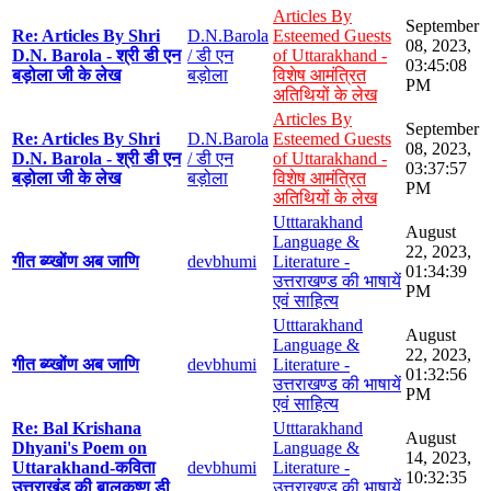
Articles By
September
Re: Articles By Shri
D.N.Barola
Esteemed Guests
08, 2023,
D.N. Barola - श्री डी एन
/ डी एन
of Uttarakhand -
03:45:08
बड़ोला जी के लेख
बड़ोला
विशेष आमंत्रित
PM
अतिथियों के लेख
Articles By
September
Re: Articles By Shri
D.N.Barola
Esteemed Guests
08, 2023,
D.N. Barola - श्री डी एन
/ डी एन
of Uttarakhand -
03:37:57
बड़ोला जी के लेख
बड़ोला
विशेष आमंत्रित
PM
अतिथियों के लेख
Utttarakhand
August
Language &
22, 2023,
गीत ब्य्खोंण अब जाणि
devbhumi
Literature -
01:34:39
उत्तराखण्ड की भाषायें
PM
एवं साहित्य
Utttarakhand
August
Language &
22, 2023,
गीत ब्य्खोंण अब जाणि
devbhumi
Literature -
01:32:56
उत्तराखण्ड की भाषायें
PM
एवं साहित्य
Re: Bal Krishana
Utttarakhand
August
Dhyani's Poem on
Language &
14, 2023,
Uttarakhand-कविता
devbhumi
Literature -
10:32:35
उत्तराखंड की बालकृष्ण डी
उत्तराखण्ड की भाषायें