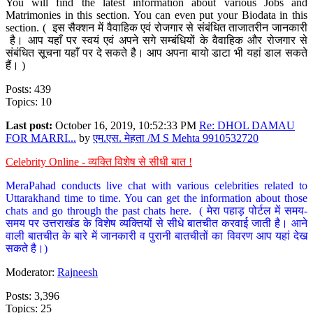
You will find the latest information about various Jobs and
Matrimonies in this section. You can even put your Biodata in this
section. ( इस सैक्शन में वैवाहिक एवं रोजगार से संबंधित ताजातरीन जानकारी
है। आप यहाँ पर स्वयं एवं अपने सगे सम्बंधियों के वैवाहिक और रोजगार से
संबंधित सूचना यहाँ पर दे सकते है। आप अपना बायो डाटा भी यहां डाल सकते
हैं। )
Posts: 439
Topics: 10
Last post:
October 16, 2019, 10:52:33 PM
Re: DHOL DAMAU
FOR MARRI...
by
एम.एस. मेहता /M S Mehta 9910532720
Celebrity Online - व्यक्ति विशेष से सीधी बात !
MeraPahad conducts live chat with various celebrities related to
Uttarakhand time to time. You can get the information about those
chats and go through the past chats here. ( मेरा पहाड़ पोर्टल में समय-
समय पर उत्तराखंड के विशेष व्यक्तियों से सीधे बातचीत करवाई जाती है। आने
वाली बातचीत के बारे में जानकारी व पुरानी बातचीतों का विवरण आप यहां देख
सकते है।)
Moderator:
Rajneesh
Posts: 3,396
Topics: 25