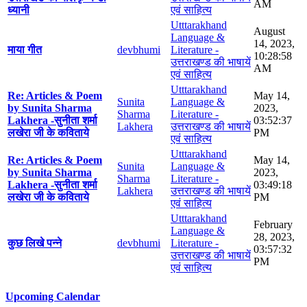
AM
ध्यानी
एवं साहित्य
Utttarakhand
August
Language &
14, 2023,
माया गीत
devbhumi
Literature -
10:28:58
उत्तराखण्ड की भाषायें
AM
एवं साहित्य
Utttarakhand
Re: Articles & Poem
May 14,
Sunita
Language &
by Sunita Sharma
2023,
Sharma
Literature -
Lakhera -सुनीता शर्मा
03:52:37
Lakhera
उत्तराखण्ड की भाषायें
लखेरा जी के कविताये
PM
एवं साहित्य
Utttarakhand
Re: Articles & Poem
May 14,
Sunita
Language &
by Sunita Sharma
2023,
Sharma
Literature -
Lakhera -सुनीता शर्मा
03:49:18
Lakhera
उत्तराखण्ड की भाषायें
लखेरा जी के कविताये
PM
एवं साहित्य
Utttarakhand
February
Language &
28, 2023,
कुछ लिखे पन्ने
devbhumi
Literature -
03:57:32
उत्तराखण्ड की भाषायें
PM
एवं साहित्य
Upcoming Calendar